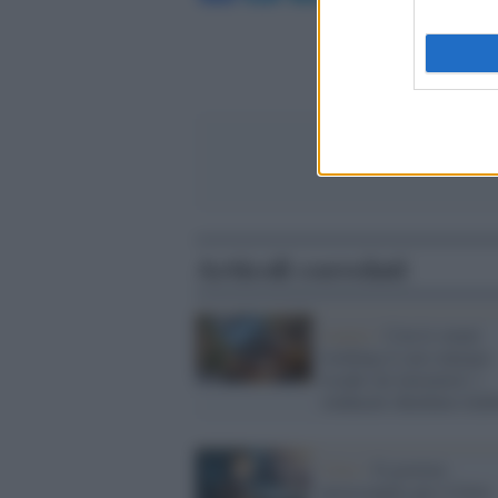
Articoli correlati
Lavoro /
Con lo smart
working il caro energia
ricade sui lavoratori, i
sindacati chiedono rimb
Crisi /
Il governo
preoccupato per il forte