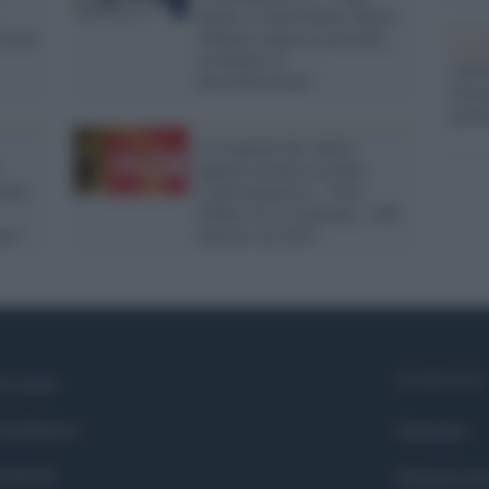
ultimi 10 anni hanno chiuso
l caro
160mila imprese giovanili,
La ri
rischiamo la
centr
desertificazione"
europ
prim
La stagione dei saldi è
:
appena iniziata in Italia,
ione,
Confcommercio: "Giro
d'affari di 4,2 miliardi, +300
esi"
milioni sul 2021"
Syndication
i siamo
ntributors
Globalist
cebook
Globalscie