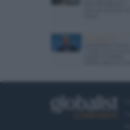
rialzo dell'inflazione: a
lavoro per un decreto su
energia
Crisi energetica /
Confcommercio avverte
"L'Italia verso la recess
rischiano di chiudere
120mila imprese in 9 m
Ch
Co
Fa