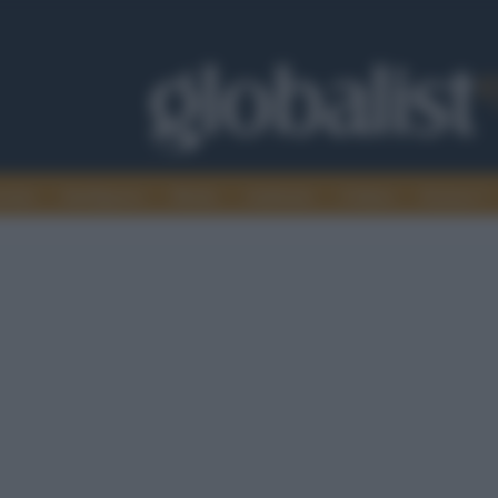
omia
Intelligence
Media
Ambiente
Cultura
Scienza