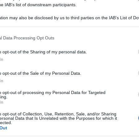
he IAB’s list of downstream participants.
tion may also be disclosed by us to third parties on the IAB’s List of 
 that may further disclose it to other third parties.
 that this website/app uses one or more Google services and may gath
l Data Processing Opt Outs
including but not limited to your visit or usage behaviour. You may click 
 to Google and its third-party tags to use your data for below specifi
o opt-out of the Sharing of my personal data.
ogle consent section.
rlo Sangalli, torna sul tema del caro bollette
In
ommercianti affermando che: “I costi dell’energia
o opt-out of the Sale of my Personal Data.
l nuovo Governo dovrà dare risposte immediate
In
ry Fund energetico europeo e fissazione di un
to opt-out of processing my Personal Data for Targeted
ing.
In
ione ha aggiunto: ” È vitale tagliare
o opt-out of Collection, Use, Retention, Sale, and/or Sharing
ersonal Data that Is Unrelated with the Purposes for which it
 per tutte le imprese, anche quelle non
lected.
Out
ntrario si rischia di vanificare la ripresa