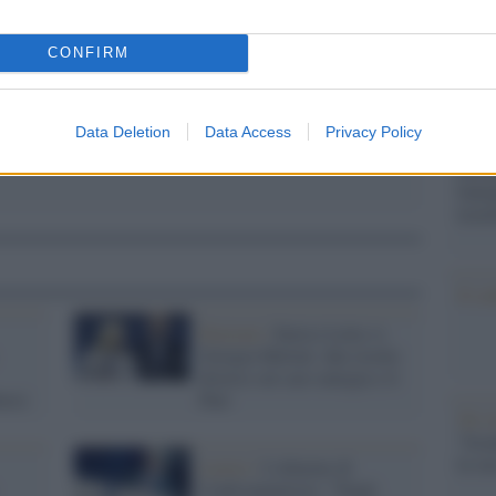
dall'e
tentat
CONFIRM
servil
europ
dei m
Data Deletion
Data Access
Privacy Policy
Perch
famig
tecno
Il co
Elezioni /
Enrico Letta vs
Giorgia Meloni: due ricette
diverse sul caro energia e il
orsi
Pnrr
Tel 
"Isra
la su
Lavoro /
L'allarme di
Confcommercio: "Negli