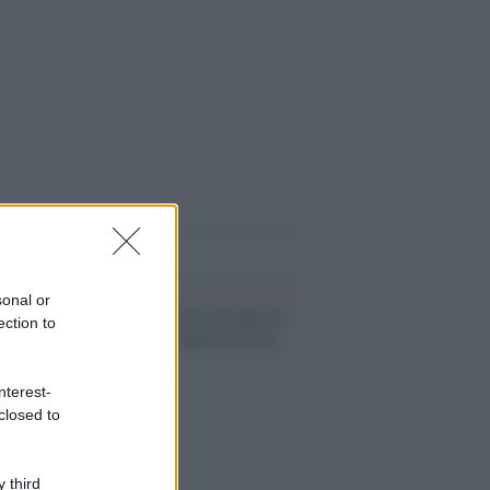
i anche
sonal or
Enasarco, blitz di Ferragosto
ection to
si allarga lo scontro sul cda
nterest-
closed to
 third