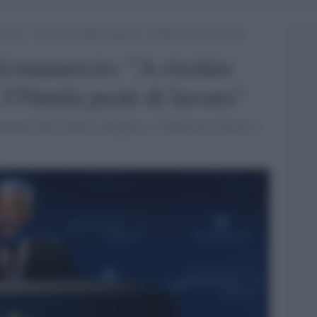
ercio: “A rischio 120mila imprese e 370mila posti di lavoro”
fcommercio: "A rischio
370mila posti di lavoro"
menti della materia energetica e l'inflazione mettono a