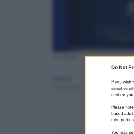
Carlo Sangalli
Do Not Pr
globalist
If you wish 
25 Agosto 2022 - 15.41
sensitive in
confirm your
Please note
based ads b
third parties
You may sepa