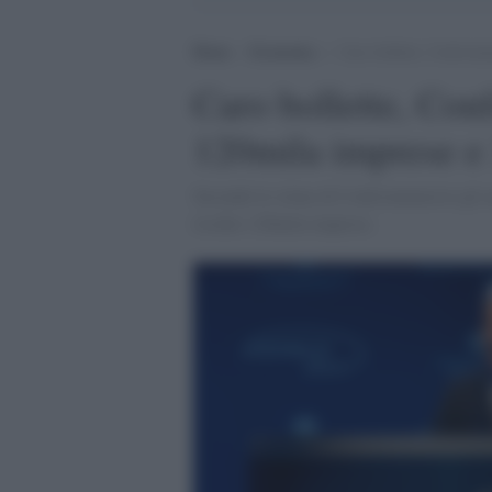
Home
>
Economia
>
Caro bollette, Confcomm
Caro bollette, Con
120mila imprese e 
Secondo le stime di Confcommercio gli au
rischio 120mila imprese.