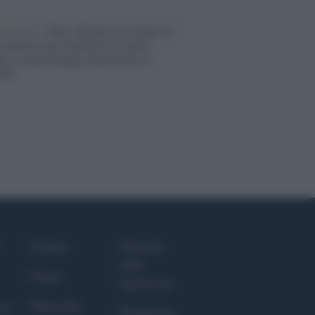
flessione /
Pace, disarmo e Ucraina: il
osinistra non trasformi il riarmo
eo in una battaglia interna per le
arie
Culture
Giornale
dello
Salute
Spettacolo
Megachip
nce
Wondernet