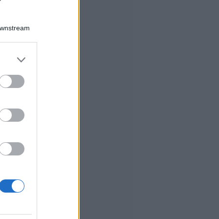
Downstream
er and store
to grant or
ed purposes