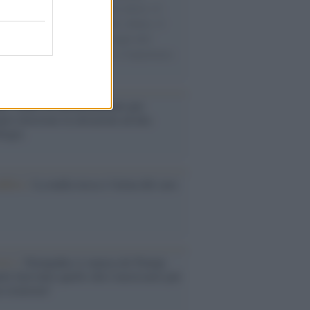
sercito israeliano. Una guerra atroce, il
ivo di disumanizzazione delle vittime, il
ismo del governo italiano e degli altri
ei, il ritorno al colonialismo. L'importanza
ovimenti.
é i centri di intrattenimento per
lie investono in attrazioni ad alta
logia
nflitto /
La mafia russa e l'arma del caos
Aviv /
Netanyahu si smarca da Trump:
ele farà tutto quello che è necessario per
a sicurezza"