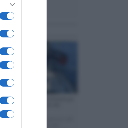
me notizie
ervista /
Marco Croatti e la Flottilla per
 le nostre vele gonfie grazie alla
vazione popolare
natore M5S racconta la sua esperienza sulle
e cariche di aiuti umanitari assalite