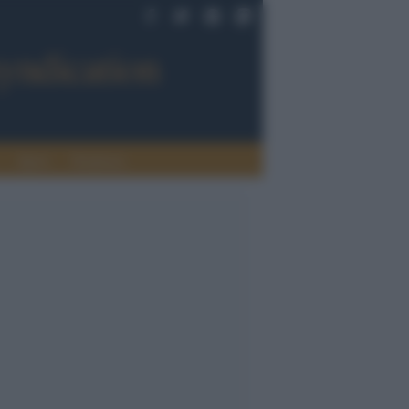
Sport
Tendenze