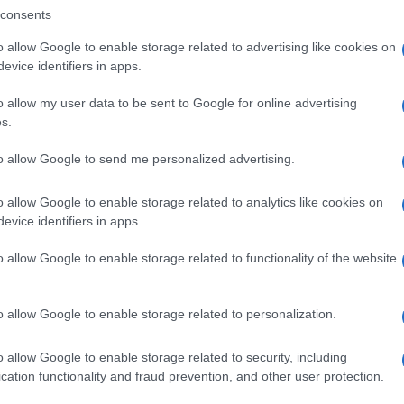
consents
o allow Google to enable storage related to advertising like cookies on
, il combinato della impennata dei prezzi
evice identifiers in apps.
ma all’8%, “mette a rischio da qui ai primi sei
Ulti
o allow my user data to be sent to Google for online advertising
e” solo per ciò che concerne il settore
s.
”.
to allow Google to send me personalized advertising.
miliardi di euro la spesa complessiva in energia
o allow Google to enable storage related to analytics like cookies on
o. In merito Sangalli ha parlato di “costi
evice identifiers in apps.
olineando come “senza interventi” la “ripresa sia
o allow Google to enable storage related to functionality of the website
L'int
o allow Google to enable storage related to personalization.
Gaza:
solle
o allow Google to enable storage related to security, including
Il Se
cation functionality and fraud prevention, and other user protection.
pp
barch