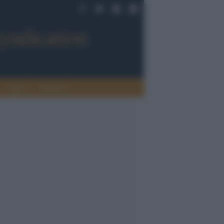
Sport
Tendenze