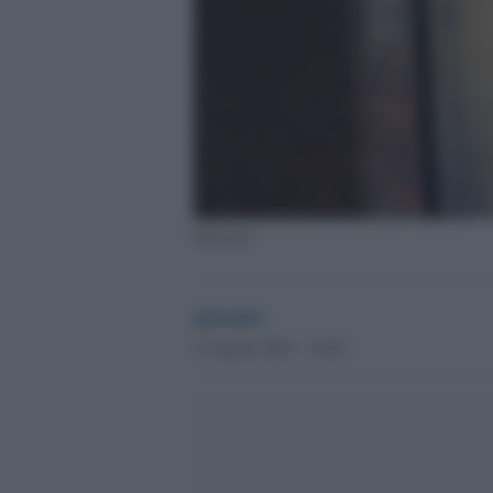
Enasarco
globalist
18 Agosto 2021 - 16.40