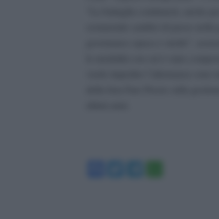
“La battaglia continuerà, anche per
sostanziale cambio di passo nella 
governance opaca e sterile”, assicu
le modalità con cui è stato compos
vuole impedire l’alternanza sono tal
della lista Fare Presto sulla gestio
ultimi anni.
Facebook
Twitter
Telegram
WhatsA