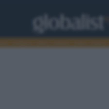
omia
Intelligence
Media
Ambiente
Cultura
Scienza