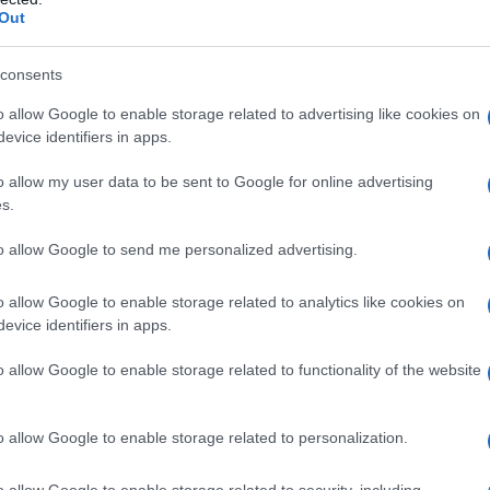
Il Se
Out
to a causa dell’emergenza Covid, un delegato
barch
dall'e
i così la partecipazione alla scelta dei
tentat
consents
na mossa che a giudizio della coalizione di
servil
o allow Google to enable storage related to advertising like cookies on
europ
aggruppamento di Confcommercio e Confindustria
evice identifiers in apps.
dei m
ggioranza del cda. La procedura elettorale di
o allow my user data to be sent to Google for online advertising
 al primo, a cui partecipano gli agenti di
Musi
s.
e le imprese, è assegnata l’elezione di quaranta
to allow Google to send me personalized advertising.
ati nominano i quindici componenti del consiglio
o allow Google to enable storage related to analytics like cookies on
evice identifiers in apps.
Il ri
"Cron
che s
o allow Google to enable storage related to functionality of the website
ma di procedere al commissariamento dell’ente il
o un nuovo intervento della Commissione
o allow Google to enable storage related to personalization.
“con la massima urgenza” una soluzione condivisa
Lo st
anche
tivamente i seggi contestati rispettando “le
o allow Google to enable storage related to security, including