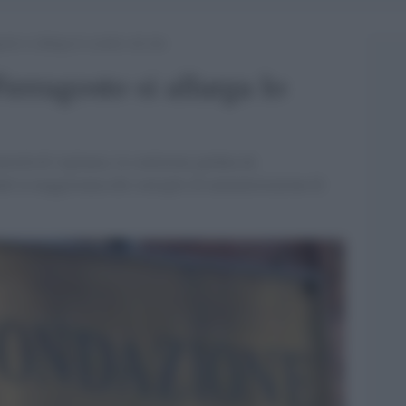
osto si allarga lo scontro sul cda
Ferragosto si allarga lo
torità di vigilanza, la coalizione guidata da
de la maggioranza del consiglio di amministrazione di