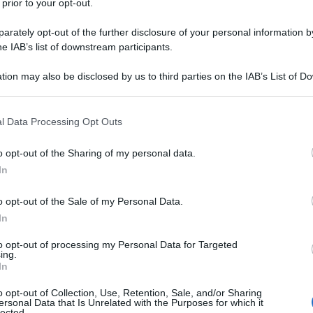
 prior to your opt-out.
 quando la Fondazione elegge, tra le polemiche,
rately opt-out of the further disclosure of your personal information by
one con Marzolla presidente. A scatenare la
he IAB’s list of downstream participants.
delegato dell’assemblea dell’istituto della lista
tion may also be disclosed by us to third parties on the IAB’s List of 
ercenti, Anasf, Confartigianato, Federagenti e
 that may further disclose it to other third parties.
Ulti
aveva consentito all’altra coalizione, Enasarco
 that this website/app uses one or more Google services and may gath
l Data Processing Opt Outs
cio e Confindustria, di prendersi la
including but not limited to your visit or usage behaviour. You may click 
 to Google and its third-party tags to use your data for below specifi
indi la guida dell’ente.
o opt-out of the Sharing of my personal data.
ogle consent section.
consiglio, Confesercenti e le altre associazioni,
In
 e Andrea Zoppini, si sono rivolte al Tribunale di
o opt-out of the Sale of my Personal Data.
 accertato “gravi irregolarità nelle operazioni di
In
ugno, ha chiesto un riconteggio e una nuova
to opt-out of processing my Personal Data for Targeted
ing.
e, accogliendo le ragioni di Confesercenti e delle
L'int
In
Gaza:
atti l’illegittimità della condotta della
solle
o opt-out of Collection, Use, Retention, Sale, and/or Sharing
ersonal Data that Is Unrelated with the Purposes for which it
azione. L’organismo aveva infatti escluso dal
lected.