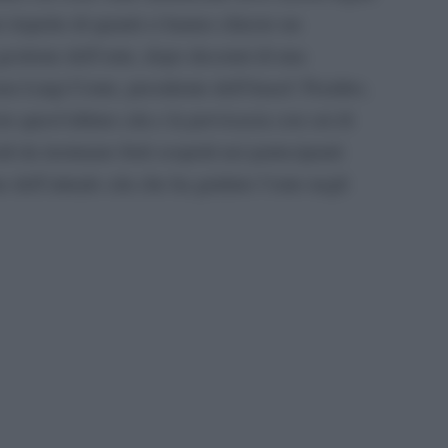
 rispetto di quanti ci hanno chiesto un
gestione dell’ente, dopo decenni di una
ra Luigi Conte, presidente dell’Anasf. Peraltro,
to quest’ultimo cda e la pervicacia con cui di
i da insinuare forti sospetti nei partecipanti
ne dell’attuale cda che ha guidato l’ente negli
pp