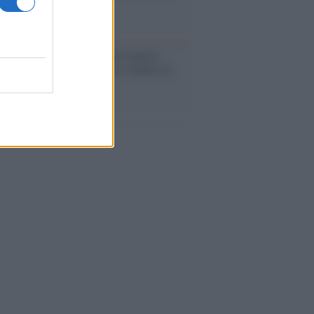
o la crisi di Ceuta
enze /
Sale il numero degli acquisti
e in Europa e aumentano le vendite di
oli second hand