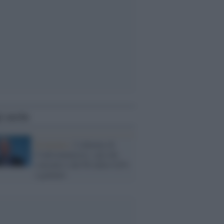
i anche
Economia /
L'allarme di
Confcommercio: calo dei
consumi e del Pil dello 0,8%
a gennaio