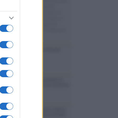
natore M5S racconta la sua esperienza sulle
e cariche di aiuti umanitari assalite
sercito israeliano. Una guerra atroce, il
ivo di disumanizzazione delle vittime, il
ismo del governo italiano e degli altri
ei, il ritorno al colonialismo. L'importanza
ovimenti.
ca /
Al maestro Francesco Guccini
cordo /
Quando Guccini raccontava le
ache epafaniche": l'intervista all'artista
i definiva un 'narratore'
udio /
Disinformazione russa e destra:
 la macchina propagandistica di Putin