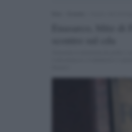
Home
>
Economia
>
Enasarco, blitz di Ferrag
Enasarco, blitz di 
scontro sul cda
Nonostante le intimazioni dei giudici e au
Confcommercio e Confindustria si ripren
Enasarco