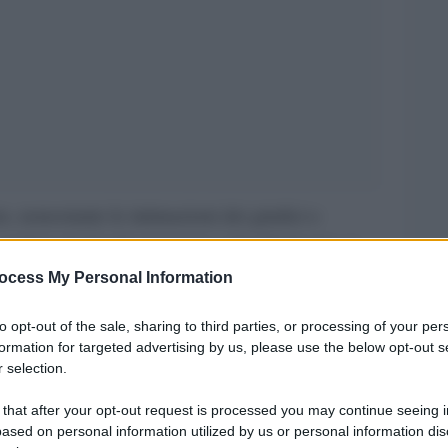
o, nonostante le intimazioni dei giudici e
ne guidata da Confcommercio e Confindustria si
lio di amministrazione di Enasarco, il ricco
ocess My Personal Information
o, e rilegge alla presidenza Antonello Marzolla. È
to opt-out of the sale, sharing to third parties, or processing of your per
da mesi quella per la guida dell’ente che
formation for targeted advertising by us, please use the below opt-out s
 selection.
i contributive e può contare su un patrimonio di
 that after your opt-out request is processed you may continue seeing i
ased on personal information utilized by us or personal information dis