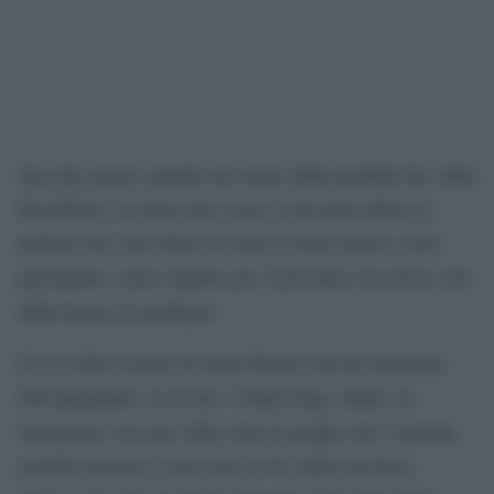
Succede questo quando nel nome della produttività, della
flessibilità e di tante altre scuse si dà mano libera ai
padroni che sono liberi di usare la forza lavoro a loro
piacimento, senza rispetto per il prossimo ma mossi solo
dalla brama di guadagno.
Il Ceo della società di mutui Better.com ha licenziato
900 dipendenti via Zoom. Vishal Garg, infatti, ha
annunciato con una video-chat di gruppo che l’azienda
avrebbe lasciato a casa circa il 9% della sua forza