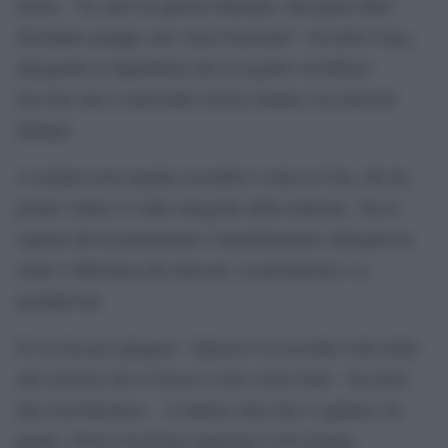
lavoro. “Se siete in questa chiamata, fate parte dello
sfortunato gruppo che viene licenziato”, ha detto Garg,
spiegando ai dipendenti che in seguito avrebbero
ricevuto una e-mail dalle risorse umane con ulteriori
dettagli.
A rendere noto quanto accaduto è stata la Cnn, che ha
potuto vedere il video integrale della riunione. Tra le
ragioni del licenziamento l’amministratore delegato ha
citato l’efficienza del mercato, le prestazioni e la
produttività.
Il Ceo ha poi spiegato: “Questa è la seconda volta nella
mia carriera che lo faccio e non vorrei farlo – ha detto
alla Cnn Business -. L’ultima volta che è capitato, ho
pianto. Dover licenziare qualcuno è devastante,