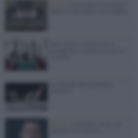
Società /
Cosa insegna il Coronavirus?
Meno F35, più sanità e servizi pubblici
Terzo settore e società civile: il
groviglio che la sinistra non riesce a
sciogliere
La menzogna della preminenza
finanziaria
Polemos /
Casamonica, Vespa e gli
indignati senza memoria