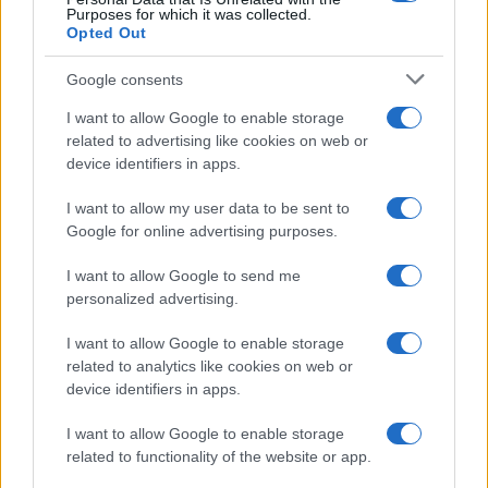
Purposes for which it was collected.
Opted Out
Syndication
Culture
Google consents
Salute
Globalist
I want to allow Google to enable storage
related to advertising like cookies on web or
Megachip
Globalscience
device identifiers in apps.
GiULia
Globalsport
I want to allow my user data to be sent to
Google for online advertising purposes.
Prima Pagina
I want to allow Google to send me
personalized advertising.
Giornale dello
Chi siamo
I want to allow Google to enable storage
Spettacolo
related to analytics like cookies on web or
Contributors
device identifiers in apps.
Wondernet
Facebook
I want to allow Google to enable storage
Giuliana Sgrena
related to functionality of the website or app.
Twitter