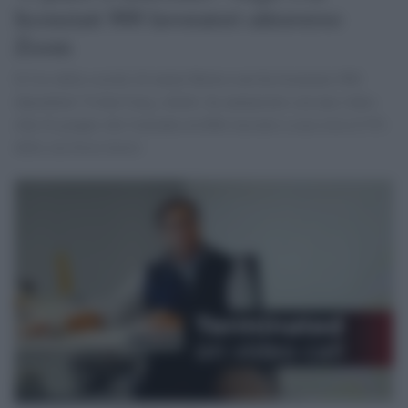
licenziati 900 lavoratori attraverso
Zoom
Il Ceo della società di mutui Better.com ha licenziato 900
dipendenti Vishal Garg, infatti, ha annunciato con una video-
chat di gruppo che l'azienda avrebbe lasciato a casa circa il 9%
della sua forza lavoro