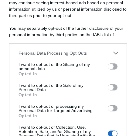
may continue seeing interest-based ads based on personal
information utilized by us or personal information disclosed to
third parties prior to your opt-out.
La scoperta /
Oplontis, le vittime dell’eruzione del Vesuvio
You may separately opt-out of the further disclosure of your
furono più numerose del previsto
personal information by third parties on the IAB’s list of
downstream participants.
Personal Data Processing Opt Outs
This information may also be disclosed by us to third parties
Il medagliere /
Europei di nuoto: Pellecani guida una super
on the IAB’s List of Downstream Participants that may further
I want to opt-out of the Sharing of my
Italia
disclose it to other third parties.
personal data.
Opted In
Please note that this website/app uses one or more Google
services and may gather and store information including but
I want to opt-out of the Sale of my
Personal Data.
not limited to your visit or usage behaviour. You may click to
Opted In
grant or deny consent to Google and its third-party tags to
use your data for below specified purposes in below Google
I want to opt-out of processing my
consent section.
Personal Data for Targeted Advertising.
Opted In
I want to opt-out of Collection, Use,
Retention, Sale, and/or Sharing of my
Personal Data that Is Unrelated with the