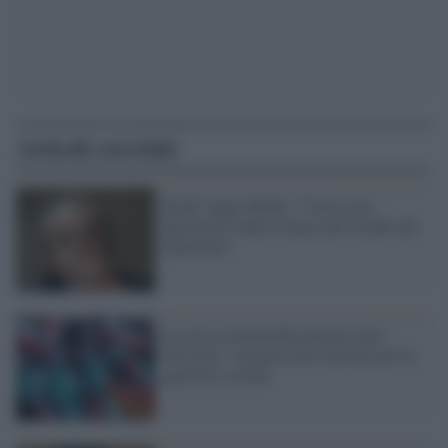
Articoli correlati
Prodi 'legge' Biden: "Con le sue
decisioni è finita l'epoca del trionfo del
liberismo"
Le crisi economiche partoriscono
fascismi: i progressisti lavorino per la
giustizia sociale