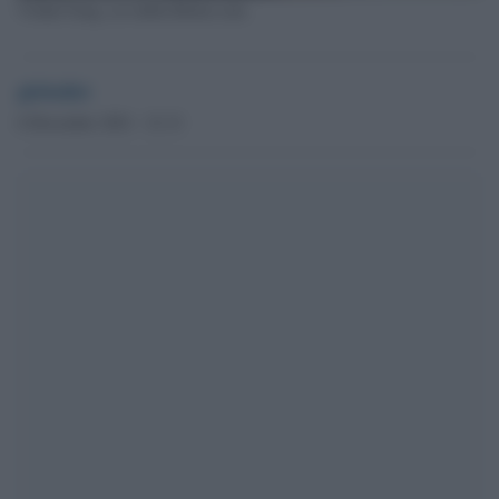
Vishal Garg, ceo della Better.com
globalist
6 Dicembre 2021 - 21.31