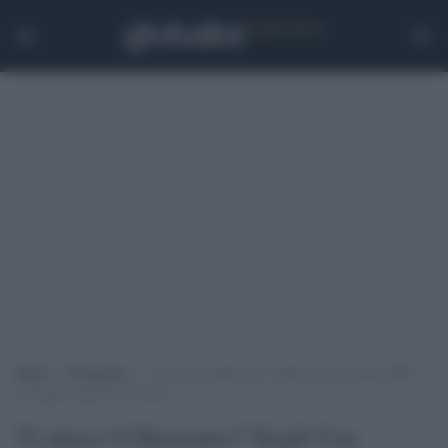
Home
>
Economia
>
Vi piace il liberismo? Negli Usa licenziati 900
lavoratori attraverso Zoom
Vi piace il liberismo? Negli Usa