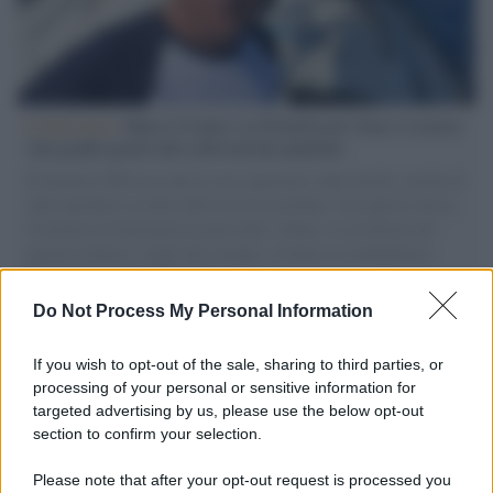
L'intervista /
Marco Croatti e la Flottilla per Gaza: le nostre
vele gonfie grazie alla sollevazione popolare
Il Senatore M5S racconta la sua esperienza sulle barche cariche di
aiuti umanitari assalite dall'esercito israeliano. Una guerra atroce,
il tentativo di disumanizzazione delle vittime, il servilismo del
governo italiano e degli altri europei, il ritorno al colonialismo.
L'importanza dei movimenti.
Do Not Process My Personal Information
Tel Aviv /
La “vittoria totale” di Israele significa una guerra
senza fine
If you wish to opt-out of the sale, sharing to third parties, or
processing of your personal or sensitive information for
targeted advertising by us, please use the below opt-out
section to confirm your selection.
Vangelo /
La vita si intreccia con le paure come il giorno
succede alla notte
Please note that after your opt-out request is processed you