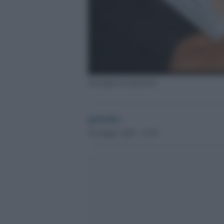
Immagine di repertorio
globalist
28 Giugno 2020 - 15.49