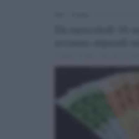
Home
>
Economia
>
Da mercoledì 16 milioni d
Da mercoledì 16 mil
avranno stipendi un
Il ministro Di Maio: "Non sarà la rivolu