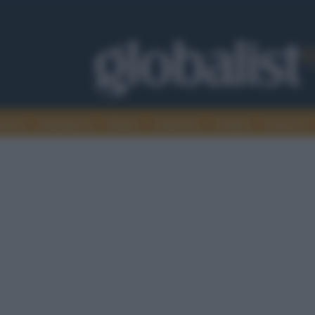
omia
Intelligence
Media
Ambiente
Cultura
Scienza