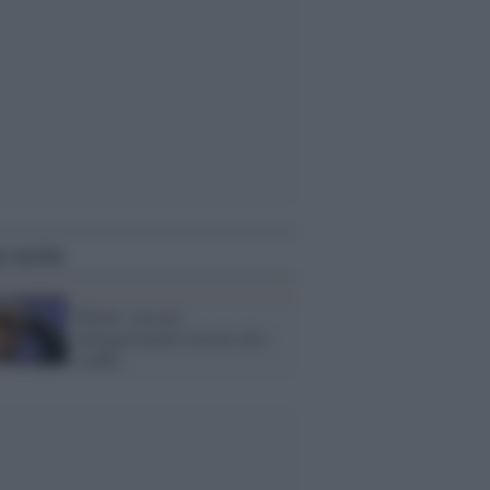
i anche
Monti: nessun
alleggerimento fiscale allo
studio