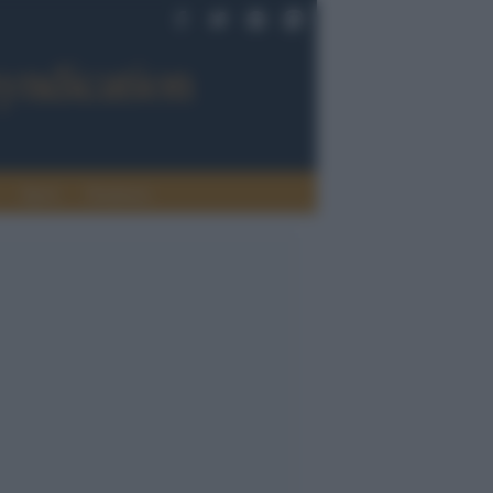
Sport
Tendenze