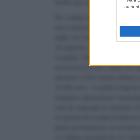
di 600 euro in piu’ riconosciuti su
authenti
Per i redditi superiori, e fino al l
nuova detrazione fiscale.Il decreto
luglio, per i redditi da lavoro dip
sia superiore all’ammontare della 
assimilati. Tale bonus ‘rafforzato’ 
prestazioni rese dal 1 luglio ed è 
annui per il 2021 (spetta soltanto 
28.000 euro) . I sostituti d’impost
integrativo ripartendone l’ammontar
sede di conguaglio la spettanza. Il
recuperato dai sostituti d’imposta
platea dei beneficiari, tra lavorato
4,3 milioni, passando da 11,7 mili