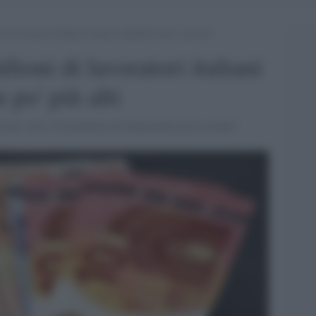
i lavoratori italiani avranno stipendi un po’ più alti
ioni di lavoratori italiani
 po' più alti
zione, ma è sicuramente un importante passo avanti"