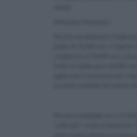
milioni.
Detrazione temporanea
Prevista una detrazione d’imposta p
partire da 28.000 euro. L’importo 
complessivo di 28.000 euro e decr
livello di reddito pari a 40.000 eu
applica per le prestazioni dal 1 lu
revisione strutturale del sistema de
Previsto il raddoppio da 4 a 8 delle
“rafforzato” sia per la detrazione. 
quale si potrà chiedere la rateizza