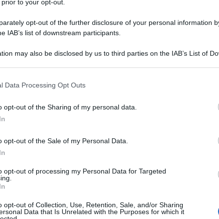
 prior to your opt-out.
 dell’attuale ‘bonus Irpef’ di 80 euro che viene a
rately opt-out of the further disclosure of your personal information by
he IAB’s list of downstream participants.
onversione del decreto n. 3/2020 approvata il 31
tion may also be disclosed by us to third parties on the IAB’s List of 
Ulti
Camera, per i lavoratori dipendenti con redditi
 that may further disclose it to other third parties.
uro, il bonus è riconosciuto direttamente in
 that this website/app uses one or more Google services and may gath
l Data Processing Opt Outs
including but not limited to your visit or usage behaviour. You may click 
00 euro al mese, mentre per i redditi superiori, e
 to Google and its third-party tags to use your data for below specifi
o opt-out of the Sharing of my personal data.
osciuta una nuova detrazione fiscale.
ogle consent section.
In
eppe Conte aveva indicato, questa, come “la
o opt-out of the Sale of my Personal Data.
eguire”. Oggi, è intervenuto il Ministro degli
In
io, secondo cui la nuova misura si tradurrà in
to opt-out of processing my Personal Data for Targeted
nti fino a 100 euro al mese. “Non sarà la
L'int
ing.
Gaza:
In
 sicuramente un importante passo avanti”. Ma
solle
rà.
o opt-out of Collection, Use, Retention, Sale, and/or Sharing
Il Se
ersonal Data that Is Unrelated with the Purposes for which it
lected.