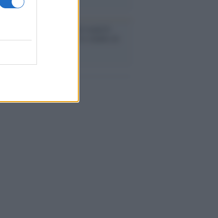
enze /
Sale il numero degli acquisti
e in Europa e aumentano le vendite di
oli second hand