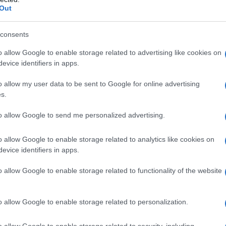
barch
Out
dall'e
tentat
voro sostenuto dal datore di lavoro e la
servil
consents
europ
o allow Google to enable storage related to advertising like cookies on
dei m
evice identifiers in apps.
l costo del lavoro che viene versata sotto forma di
sociali, al netto di ogni trasferimento monetario
Musi
o allow my user data to be sent to Google for online advertising
s.
o fiscale per un lavoratore medio senza figli
l’Italia si colloca nel 2018 al terzo posto (dopo
to allow Google to send me personalized advertising.
sifica dei paesi Ocse.
o allow Google to enable storage related to analytics like cookies on
Il ri
evice identifiers in apps.
"Cron
pendenti
che s
o allow Google to enable storage related to functionality of the website
rafforzato”. In pratica per i lavoratori
0 euro, il bonus cuneo fiscale sarà riconosciuto
Lo st
o allow Google to enable storage related to personalization.
anche
importo pari a 100 euro al mese. In tutto si tratta
dietr
o allow Google to enable storage related to security, including