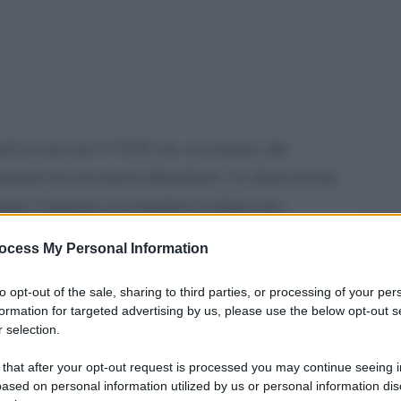
rdi di euro per il 2020 che serviranno alla
tipendi dei lavoratori dipendenti. La disposizione
nare l’importo ed estendere la platea dei
ef”.
ocess My Personal Information
ovità attende i contribuenti italiani. Entra in
to opt-out of the sale, sharing to third parties, or processing of your per
ugli stipendi dei lavoratori dipendenti. Lo
formation for targeted advertising by us, please use the below opt-out s
 selection.
verno varato a marzo, che a sua volta attuava
he ha stanziato 3 miliardi per il 2020 e 5
 that after your opt-out request is processed you may continue seeing i
ased on personal information utilized by us or personal information dis
e del carico fiscale sui lavoratori dipendenti,