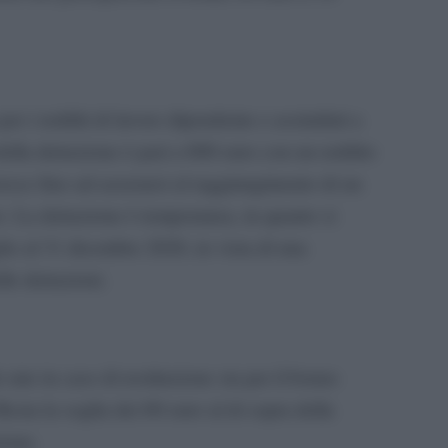
er i redditi di lavoro dipendente e assimilati a
della detrazione è pari a 600 euro con un reddito
esce fino ad azzerarsi al raggiungimento di un
ro. La detrazione è temporanea, in quanto si
glio al 31 dicembre 2020, in vista di una
lle detrazioni.
 rate in caso di restituzione sia per il bonus
Resta la soglia dei 60 euro al di sopra della
zione.