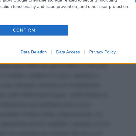
gli stipendi del secondo semestre dell’anno.
cation functionality and fraud prevention, and other user protection.
imite di 40.000 euro, sarà invece riconosciuta una
Tend
onlin
 prevede un bonus integrativo, a partire da
artic
CONFIRM
endente e assimilati, purchè l’imposta lorda dovuta
detrazione spettante per lavoro dipendente e
Data Deletion
Data Access
Privacy Policy
è rapportato al numero di giorni lavorativi per le
quindi pari a 600 euro per il 2020 e 1.200 euro
se il reddito complessivo non è superiore a
a sono chiamati a riconoscere il trattamento
e sulle retribuzioni erogate, verificandone in
 trattamento non spettante potrà essere
 mediante l’istituto della compensazione. La
ri dipendenti privati e pubblici, aumenta così di
oni che percepiscono il bonus 80 euro a 16