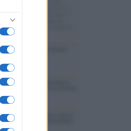
e cariche di aiuti umanitari assalite
sercito israeliano. Una guerra atroce, il
ivo di disumanizzazione delle vittime, il
ismo del governo italiano e degli altri
ei, il ritorno al colonialismo. L'importanza
ovimenti.
ca /
Al maestro Francesco Guccini
cordo /
Quando Guccini raccontava le
ache epafaniche": l'intervista all'artista
i definiva un 'narratore'
udio /
Disinformazione russa e destra:
 la macchina propagandistica di Putin
o la crisi di Ceuta