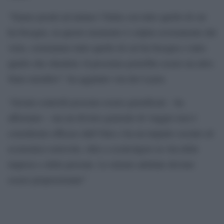
“Siamo pronti ad aiutare l’Italia con tutto quello di cui
ha bisogno, in questo momento è colpita severamente dal
virus, sosteniamo tutto quello di cui ha bisogno e tutto
quello che chiederà. Il prossimo potrebbe essere un altro
Stato membro”: ha aggiunto von der Leyen.
“Alcuni controlli possono essere giustificati – ha
affermato – ma un divieto generale di viaggio non è
considerato efficace dall’Oms e ha un impatto sociale ed
economico notevole, oltre a sconvolgere la vita delle
imprese e delle persone. Le misure adottate devono
essere proporzionate”