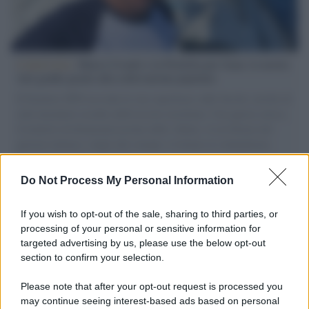
L'intervista /
Marco Croatti e la Flottilla per Gaza: le nostre
vele gonfie grazie alla sollevazione popolare
Il Senatore M5S racconta la sua esperienza sulle barche cariche di
aiuti umanitari assalite dall'esercito israeliano. Una guerra atroce,
il tentativo di disumanizzazione delle vittime, il servilismo del
governo italiano e degli altri europei, il ritorno al colonialismo.
L'importanza dei movimenti.
Do Not Process My Personal Information
Palestina /
Il Board of Peace di Trump assegna il primo
contratto per un rudimentale avamposto militare a Gaza
If you wish to opt-out of the sale, sharing to third parties, or
processing of your personal or sensitive information for
targeted advertising by us, please use the below opt-out
section to confirm your selection.
L'evento /
La Sila diventa un palcoscenico naturale: nasce “A
Farla Amare Comincia Tu – Opera Sila”
Please note that after your opt-out request is processed you
may continue seeing interest-based ads based on personal