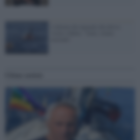
L'allarme dei migranti alla deriva
vicino a Malta: "Aiuto, stiamo
morendo"
Ultime notizie