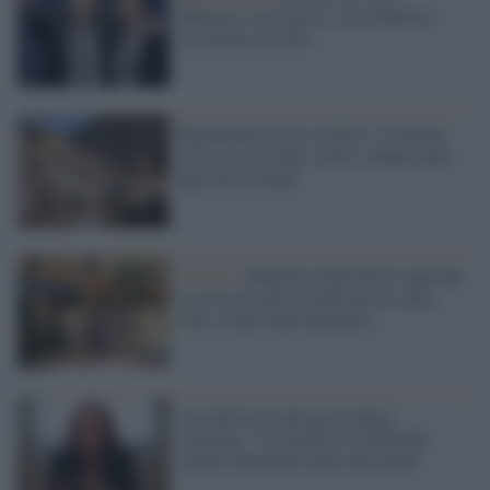
abbiamo visto giusto, ora stabilità e
correzione di rotta
Dipendenti no vax sospesi: il sindaco
resta con gli uffici vuoti e chiede aiuto
agli altri comuni
Pescara /
Mamma e figlioletta vagavano
in cerca di aiuto da due giorni senza
cibo: l'aiuto della Questura
La ministra Lamorgese lancia
l'allarme: "Le imprese in difficoltà
stanno chiedendo aiuto alla mafia"