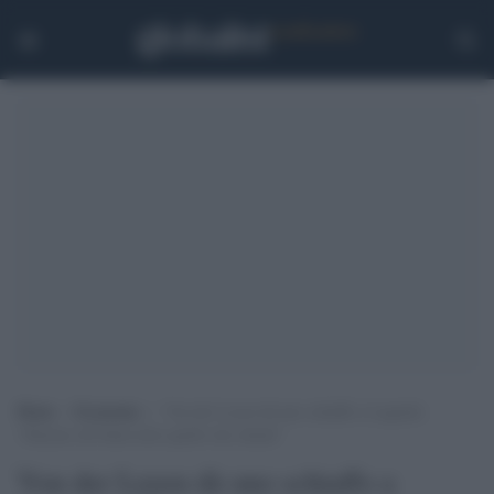
Home
>
Economia
>
Von der Leyen dà uno schiaffo a Lagarde:
“Daremo all’Italia tutto quello che chiede”
Von der Leyen dà uno schiaffo a