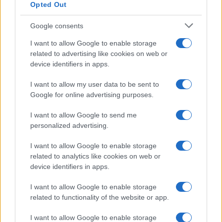
Opted Out
Syndication
Culture
Google consents
Salute
Globalist
I want to allow Google to enable storage
related to advertising like cookies on web or
Megachip
Globalscience
device identifiers in apps.
GiULia
Globalsport
I want to allow my user data to be sent to
Google for online advertising purposes.
Prima Pagina
I want to allow Google to send me
personalized advertising.
Giornale dello
Chi siamo
I want to allow Google to enable storage
Spettacolo
related to analytics like cookies on web or
Contributors
device identifiers in apps.
Wondernet
Facebook
I want to allow Google to enable storage
Giuliana Sgrena
related to functionality of the website or app.
Twitter
I want to allow Google to enable storage