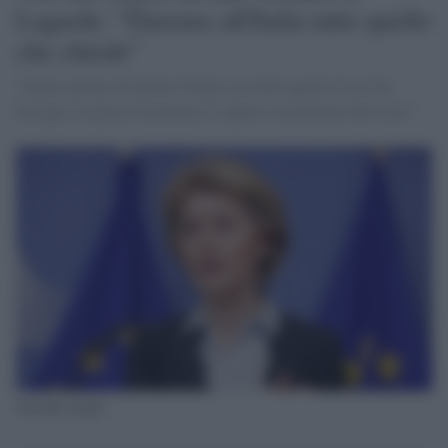
Lagarde: "Daremo all'Italia tutto quello
che chiede"
"Siamo pronti ad aiutare l'Italia con tutto quello di cui ha
bisogno, in questo momento è colpita severamente dal virus"
Von der Leyen