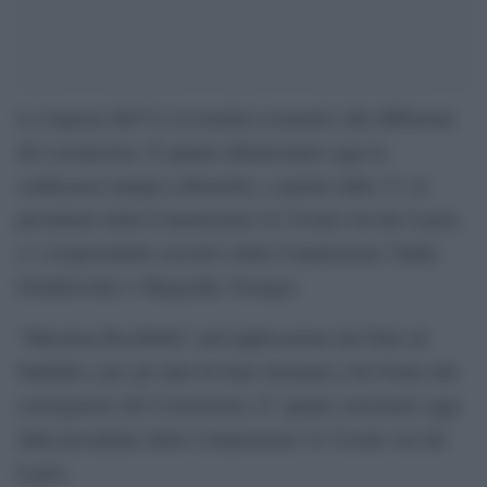
La risposta dell’Ue in termini economici alla diffusione
del coronavirus. È quanto illustreranno oggi in
conferenza stampa a Bruxelles, a partire dalle 13, la
presidente della Commissione Ue Ursula von der Leyen,
e i vicepresidenti esecutivi della Commissione Valdis
Dombrovskis e Margrethe Vestager.
“Massima flessibilità” nell’applicazione del Patto di
Stabilità e per gli aiuti di Stato destinati a far fronte alle
conseguenze del Coronavirus. E’ quanto assicurato oggi
dalla presidente della Commissione Ue Ursula von der
Leyen.