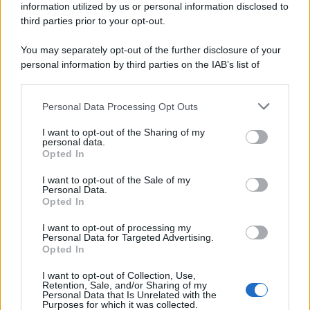
information utilized by us or personal information disclosed to
third parties prior to your opt-out.
Il ricordo /
Le radici di Francesco Guccini
You may separately opt-out of the further disclosure of your
personal information by third parties on the IAB’s list of
downstream participants.
Personal Data Processing Opt Outs
This information may also be disclosed by us to third parties
L'anniversario /
90 anni di Yves Saint Laurent, tra moda e
on the IAB’s List of Downstream Participants that may further
I want to opt-out of the Sharing of my
scandali
disclose it to other third parties.
personal data.
Opted In
Please note that this website/app uses one or more Google
services and may gather and store information including but
I want to opt-out of the Sale of my
Personal Data.
not limited to your visit or usage behaviour. You may click to
Opted In
grant or deny consent to Google and its third-party tags to
use your data for below specified purposes in below Google
I want to opt-out of processing my
consent section.
Personal Data for Targeted Advertising.
Opted In
I want to opt-out of Collection, Use,
Retention, Sale, and/or Sharing of my
Personal Data that Is Unrelated with the
Purposes for which it was collected.