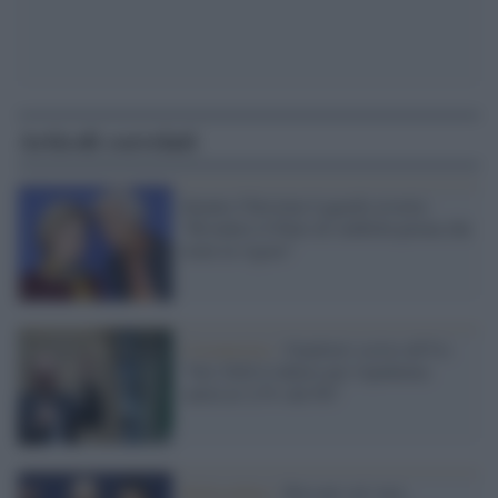
Articoli correlati
Intanto Christine Lagarde avverte:
"Rivedere il Patto di stabilità prima che
torni in vigore"
Coronavirus /
Gualtieri scrive all'Ue:
"Nel 2020 il deficit per l'epidemia
salirà al 2,5% del Pil"
Referendum /
Bersani sul voto: