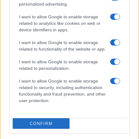
personalized advertising.
Giornale dello
Chi siamo
I want to allow Google to enable storage
Spettacolo
related to analytics like cookies on web or
Contributors
device identifiers in apps.
Wondernet
Facebook
I want to allow Google to enable storage
Giuliana Sgrena
related to functionality of the website or app.
Twitter
I want to allow Google to enable storage
Google News
related to personalization.
Mastodon
I want to allow Google to enable storage
related to security, including authentication
Cookie Policy
functionality and fraud prevention, and other
user protection.
Preferenze Privacy
CONFIRM