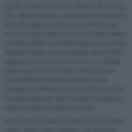
Beatles Piano
Grecchi, che porterà in scena lo spettacolo
Solo
, e Rossana De Pace, vincitrice della 16ª edizione di
Music for Change Award. In occasione dei trent’anni
dell’Associazione Culturale L’Isola della Musica Italiana
sarà inoltre allestita, al Castello Cinquecentesco di Santa
Margherita Ligure, una mostra dedicata alle più celebri
L’Isola che non c’era
copertine della rivista
, visitabile
gratuitamente dal 9 all’11 luglio. Anche quest’anno
NUOVOIMAIE sosterrà uno dei finalisti con un
contributo di 10.000 euro per la realizzazione di un tour
di almeno cinque date, mentre Soundreef assegnerà un
premio in denaro al vincitore del concorso.
Nato nel 2005 su iniziativa di Bruno Lauzi per ricordare
l’amico Umberto Bindi, il Premio è oggi uno dei più