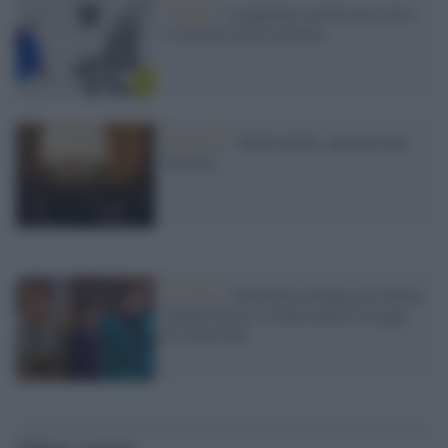
Cinema /
Lampedusa non ha una sala e
il cinema torna in piazza
Il festival /
Radicondoli, quarant'anni
di teatro
L’evento /
Portobello domina gli Italian
Global Series: trionfa anche La legge
di Lidia Poët