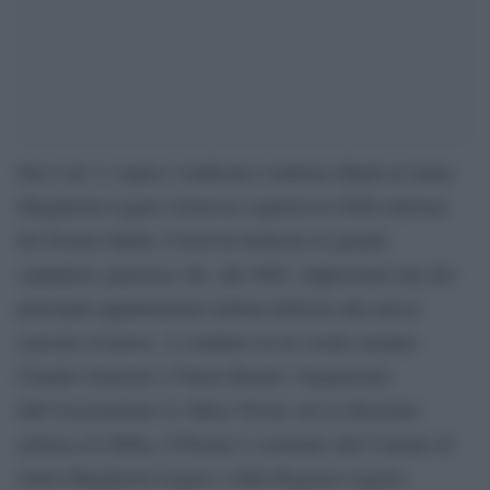
Dal 9 all’11 luglio l’Anfiteatro Umberto Bindi di Santa
Margherita Ligure (Genova) ospiterà la XXII edizione
del Premio Bindi, il festival dedicato al grande
cantautore genovese che, dal 2005, rappresenta uno dei
principali appuntamenti italiani dedicati alla nuova
canzone d’autore. A condurre le tre serate saranno
Claudio Guerrini e Chiara Buratti. Organizzato
dall’Associazione Le Muse Novae con la direzione
artistica di Zibba, il Premio è sostenuto dal Comune di
Santa Margherita Ligure e dalla Regione Liguria.