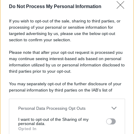
Do Not Process My Personal Information
Tel Aviv /
La “vittoria totale” di Israele significa una guerra
senza fine
If you wish to opt-out of the sale, sharing to third parties, or
processing of your personal or sensitive information for
targeted advertising by us, please use the below opt-out
section to confirm your selection.
Vangelo /
La vita si intreccia con le paure come il giorno
succede alla notte
Please note that after your opt-out request is processed you
may continue seeing interest-based ads based on personal
information utilized by us or personal information disclosed to
third parties prior to your opt-out.
La scoperta /
Oplontis, le vittime dell’eruzione del Vesuvio
You may separately opt-out of the further disclosure of your
furono più numerose del previsto
personal information by third parties on the IAB’s list of
downstream participants.
Personal Data Processing Opt Outs
This information may also be disclosed by us to third parties
Il medagliere /
Europei di nuoto: Pellecani guida una super
on the IAB’s List of Downstream Participants that may further
I want to opt-out of the Sharing of my
Italia
disclose it to other third parties.
personal data.
Opted In
Please note that this website/app uses one or more Google