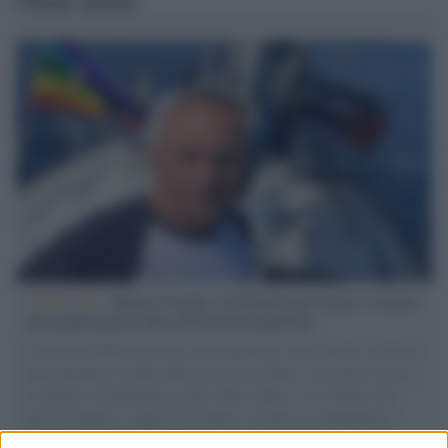
Ultime notizie
L'intervista /
Marco Croatti e la Flottilla per Gaza: le nostre
vele gonfie grazie alla sollevazione popolare
Il Senatore M5S racconta la sua esperienza sulle barche cariche di
aiuti umanitari assalite dall'esercito israeliano. Una guerra atroce,
il tentativo di disumanizzazione delle vittime, il servilismo del
governo italiano e degli altri europei, il ritorno al colonialismo.
L'importanza dei movimenti.