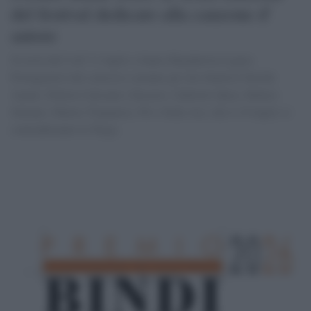
del festival dedicato alla canzone d'
autore
Si terrà dal 9 all’11 luglio a Santa Margherita Ligure.
Protagonisti del concorso saranno gli otto finalisti Davide
Amati, Diletta Calicanto, Emsaisi, Gabriele Spira, Matteo
Salzano, Matteo Trapanese, Pit e Sofia Ara, che il 10 luglio si
contenderanno la Targa.