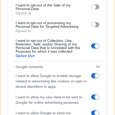
services and may gather and store information including but
I want to opt-out of the Sale of my
Personal Data.
not limited to your visit or usage behaviour. You may click to
Opted In
grant or deny consent to Google and its third-party tags to
use your data for below specified purposes in below Google
I want to opt-out of processing my
consent section.
Personal Data for Targeted Advertising.
Opted In
I want to opt-out of Collection, Use,
Retention, Sale, and/or Sharing of my
Personal Data that Is Unrelated with the
Purposes for which it was collected.
Opted Out
Syndication
Culture
Google consents
Salute
Globalist
I want to allow Google to enable storage
related to advertising like cookies on web or
Megachip
Globalscience
device identifiers in apps.
GiULia
Globalsport
I want to allow my user data to be sent to
Google for online advertising purposes.
Prima Pagina
I want to allow Google to send me