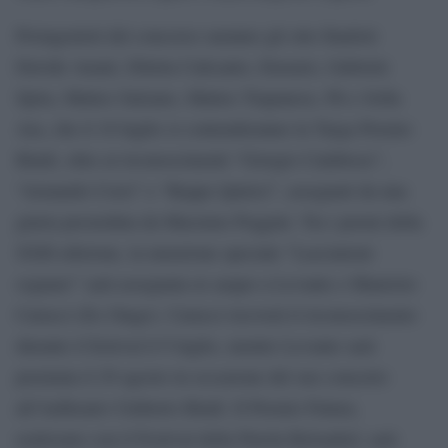
Protagonisti del concorso saranno gli otto finalisti
Davide Amati, Diletta Calicanto, Emsaisi, Gabriele
Spira, Matteo Salzano, Matteo Trapanese, Pit e Sofia
Ara, che il 10 luglio si contenderanno la Targa Premio
Bindi, oltre ai riconoscimenti “Giorgio Calabrese”,
“Armando Corsi” e “Beppe Quirici”, assegnati da una
giuria presieduta da Massimo Poggini. Tra i premi della
XXII edizione, la menzione speciale “Lasciatemi
sognare” sarà assegnata ex aequo a Levante e Maurizio
Carucci (Ex Otago). Carucci riceverà il riconoscimento
durante il festival il 9 luglio, mentre Levante sarà
premiata il 29 agosto in occasione del suo concerto
all’Anfiteatro Umberto Bindi. Il Premio Futura,
realizzato con il Festival della Parola Reloaded, sarà