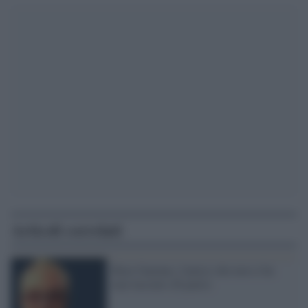
Articoli correlati
Rino Gaetano, l'amico che non ci ha
mai lasciato (II parte)