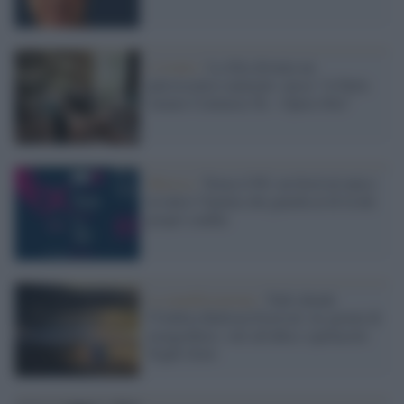
L'evento /
La Sila diventa un
palcoscenico naturale: nasce “A Farla
Amare Comincia Tu – Opera Sila”
Musica /
Torna il Pif, un festival unico
in tutta l’Irpinia che guarda al di là dei
propri confini
La manifestazione /
Todi chiude
l'Umbria Balloon Festival: tre giorni di
mongolfiere, voli all'alba e spettacolo
Night Glow