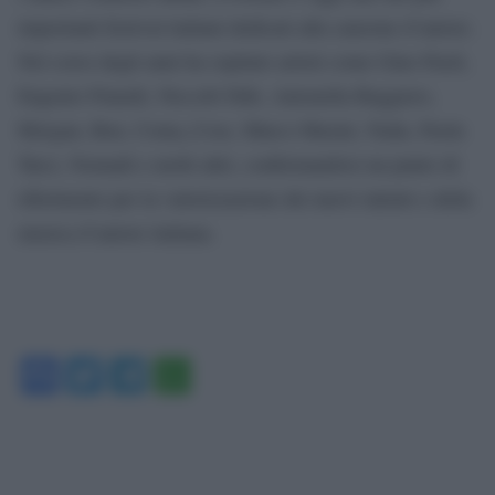
importanti festival italiani dedicati alla canzone d’autore.
Nel corso degli anni ha ospitato artisti come Gino Paoli,
Eugenio Finardi, Niccolò Fabi, Antonella Ruggiero,
Morgan, Ron, Coma_Cose, Marco Masini, Nada, Paola
Turci, Nomadi e molti altri, confermandosi un punto di
riferimento per la valorizzazione dei nuovi talenti e della
musica d’autore italiana.
Facebook
Twitter
Telegram
WhatsApp