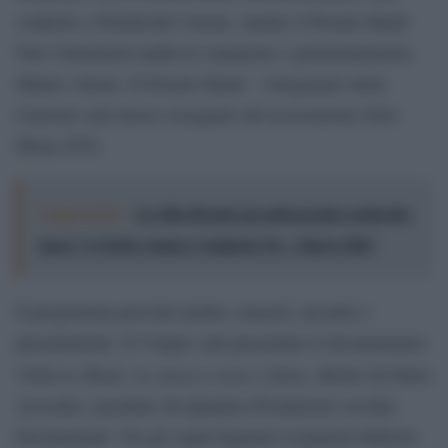
conferito a Pierdavide Carone, mentre il Premio Bindi
New Generation andrà al cantautore e polistrumentista
Matteo Alieno. Il Premio Bindi – Artigianato della
Canzone sarà invece assegnato all’associazione Slow
Music ETS.
Leggi anche:
La Sila diventa un palcoscenico naturale:
nasce “A Farla Amare Comincia Tu – Opera Sila”
Il programma prevede inoltre concerti, incontri e
presentazioni. Il 9 luglio sarà presentato il documentario
Umberto Bindi. La musica (non) è finita
, diretto da Dario
Acocella e prodotto da Quantica Produzioni con Rai
Documentari. Tra gli ospiti figurano il pianista Fabrizio