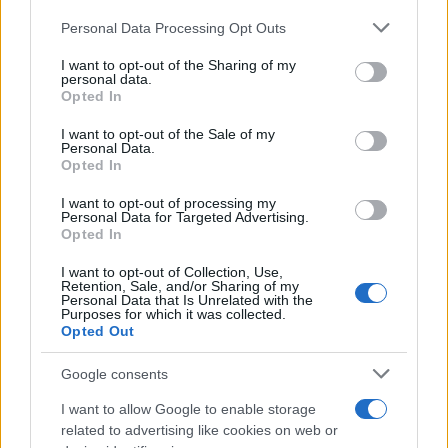
Personal Data Processing Opt Outs
This information may also be disclosed by us to third parties
Il caso /
Trump ha quasi esaurito l'arsenale Usa, ma il
on the IAB’s List of Downstream Participants that may further
I want to opt-out of the Sharing of my
tycoon smentisce
disclose it to other third parties.
personal data.
Opted In
Please note that this website/app uses one or more Google
services and may gather and store information including but
I want to opt-out of the Sale of my
Personal Data.
not limited to your visit or usage behaviour. You may click to
Opted In
grant or deny consent to Google and its third-party tags to
use your data for below specified purposes in below Google
I want to opt-out of processing my
consent section.
Personal Data for Targeted Advertising.
Opted In
I want to opt-out of Collection, Use,
Retention, Sale, and/or Sharing of my
Personal Data that Is Unrelated with the
Purposes for which it was collected.
Opted Out
Syndication
Culture
Google consents
Salute
Globalist
I want to allow Google to enable storage
related to advertising like cookies on web or
Megachip