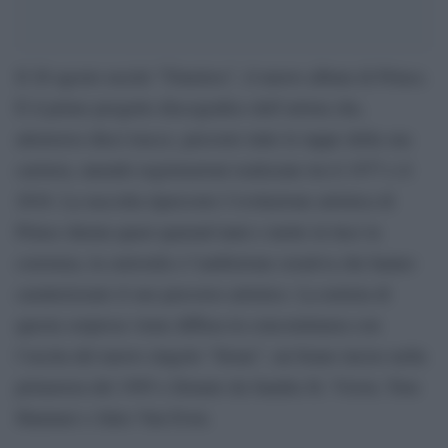
Il 28 agosto uscirà “Timeless”, il nuovo album di Prince.
È il primo progetto discografico dell’artista che,
attraverso dieci tracce, percorre tutte le tappe della sua
carriera, unendo registrazioni realizzate tra il 1977 e il
2016. La raccolta ripercorre l’evoluzione artistica di
Prince durata quasi quarant’anni e mette in luce la
coerenza, la curiosità e l’ambizione creativa che hanno
caratterizzato il suo percorso artistico. La notizia di
questa sorpresa viene diffusa in concomitanza con
l’uscita del nuovo singolo “Stone”, un brano inciso nella
primavera del 1995 e firmato da Sandra St. Victor, Tom
Hammer e Jules Van Even.