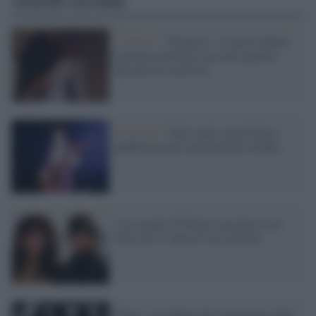
Articoli correlati
L'album /
"Timeless", il nuovo album
postumo di Prince racconta quattro
decenni di creatività
Il ricordo /
Dieci anni senza Prince:
pubblicata una registrazione inedita
L'ex moglie di Prince racconta in un
libro gli 11 anni di vita insieme
Prince: gli album che rimarranno nella