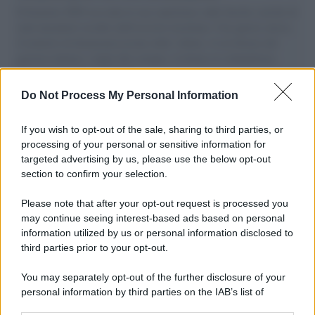
Il Senatore M5S racconta la sua esperienza sulle barche cariche di
aiuti umanitari assalite dall'esercito israeliano. Una guerra atroce,
il tentativo di disumanizzazione delle vittime, il servilismo del
governo italiano e degli altri europei, il ritorno al colonialismo.
L'importanza dei movimenti.
Do Not Process My Personal Information
Lo studio /
Disinformazione russa e destra: anche la
macchina propagandistica di Putin dietro la crisi di Ceuta
If you wish to opt-out of the sale, sharing to third parties, or
processing of your personal or sensitive information for
targeted advertising by us, please use the below opt-out
section to confirm your selection.
Tendenze /
Sale il numero degli acquisti online in Europa e
aumentano le vendite di articoli second hand
Please note that after your opt-out request is processed you
may continue seeing interest-based ads based on personal
information utilized by us or personal information disclosed to
third parties prior to your opt-out.
Pd /
Un partito progressista e di sinistra che si spacca sul
You may separately opt-out of the further disclosure of your
riarmo ha un serio problema
personal information by third parties on the IAB’s list of
downstream participants.