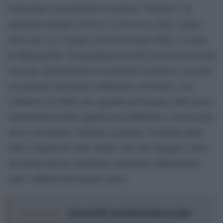
I fan hanno la possibilità di scoprire “Timeless” in
Prince Celebration 2026
anteprima durante il
, evento
attivo dal 3 al 7 giugno 2026 tra Paisley Park e il cuore
di Minneapolis. Il programma prevede sessioni di ascolto
riservate, presentazioni di materiali d’archivio e incontri
con persone che hanno collaborato con Prince, con
l’obiettivo di offrire uno sguardo privilegiato sulle nuove
registrazioni inedite appena rese pubbliche e sui racconti
che le circondano. Domani, 6 giugno, lo skyline della
città si tingerà di viola, dando vita a un omaggio corale
all’artista che ha contribuito a proiettare Minneapolis
sotto i riflettori del mondo intero.
Leggi anche:
Torna il Pif, un festival unico in tutta