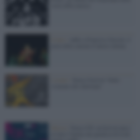
storia della musica
Il lutto /
Addio a Francesco Guccini, il
poeta della canzone d’autore italiana
L'evento /
Torna il festival “Dallo
sciamano allo showman”
Musica /
Torna il Pif, un festival unico
in tutta l’Irpinia che guarda al di là dei