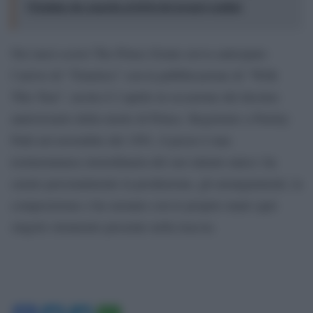
l’Irpinia che guarda al di là dei propri confini
Nei mesi scorsi The Prince Estate aveva anticipato
l’arrivo di “Timeless” con la pubblicazione di “With
This Tear”, uscita il 2 aprile in occasione del decimo
anniversario della morte di Prince. Registrato a Paisley
Park nel novembre del 1991, il pezzo è una
testimonianza straordinaria del suo talento unico: ha
curato personalmente la produzione, gli arrangiamenti, la
composizione e ha suonato con le proprie mani ogni
singolo strumento presente nella traccia.