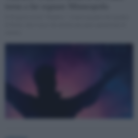
torna a far sognare Minneapolis
Il 28 agosto uscirà “Timeless”, il nuovo progetto discografico
di Prince: dieci tracce che attraversano quasi quarant'anni di
carriera
redazione