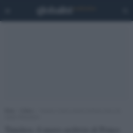
Home
>
Cultura
>
Timeless: il nuovo archivio di Prince torna a far
sognare Minneapolis
Timeless: il nuovo archivio di Prince