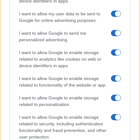
Globalscience
device identifiers in apps.
GiULia
Globalsport
I want to allow my user data to be sent to
Google for online advertising purposes.
Prima Pagina
I want to allow Google to send me
personalized advertising.
Giornale dello
Chi siamo
I want to allow Google to enable storage
Spettacolo
related to analytics like cookies on web or
Contributors
device identifiers in apps.
Wondernet
Facebook
I want to allow Google to enable storage
Giuliana Sgrena
related to functionality of the website or app.
Twitter
I want to allow Google to enable storage
Google News
related to personalization.
Mastodon
I want to allow Google to enable storage
related to security, including authentication
Cookie Policy
functionality and fraud prevention, and other
user protection.