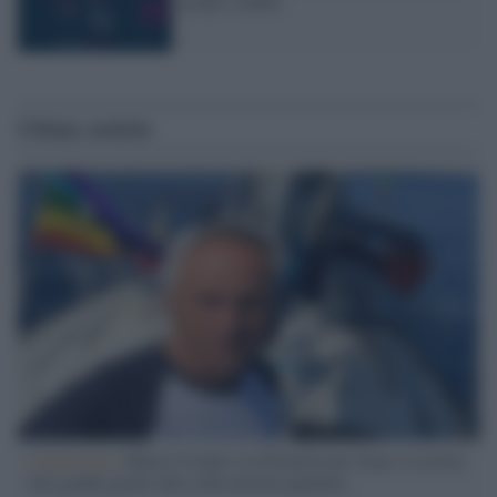
propri confini
Ultime notizie
L'intervista /
Marco Croatti e la Flottilla per Gaza: le nostre
vele gonfie grazie alla sollevazione popolare