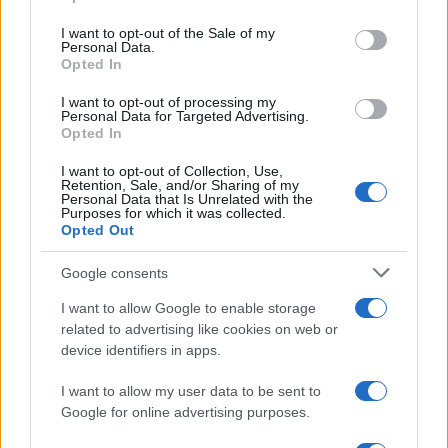
Please note that this website/app uses one or more Google
services and may gather and store information including but
I want to opt-out of the Sale of my
Personal Data.
not limited to your visit or usage behaviour. You may click to
Opted In
grant or deny consent to Google and its third-party tags to
use your data for below specified purposes in below Google
I want to opt-out of processing my
consent section.
Personal Data for Targeted Advertising.
Opted In
I want to opt-out of Collection, Use,
Retention, Sale, and/or Sharing of my
Personal Data that Is Unrelated with the
Purposes for which it was collected.
Opted Out
Syndication
Culture
Google consents
Salute
Globalist
I want to allow Google to enable storage
related to advertising like cookies on web or
Megachip
Globalscience
device identifiers in apps.
GiULia
Globalsport
I want to allow my user data to be sent to
Google for online advertising purposes.
Prima Pagina