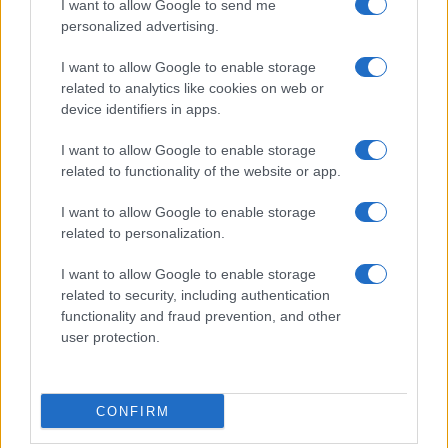
I want to allow Google to send me
personalized advertising.
Giornale dello
Chi siamo
I want to allow Google to enable storage
Spettacolo
related to analytics like cookies on web or
Contributors
device identifiers in apps.
Wondernet
Facebook
I want to allow Google to enable storage
Giuliana Sgrena
related to functionality of the website or app.
Twitter
I want to allow Google to enable storage
Google News
related to personalization.
Mastodon
I want to allow Google to enable storage
related to security, including authentication
Cookie Policy
functionality and fraud prevention, and other
user protection.
Preferenze Privacy
CONFIRM