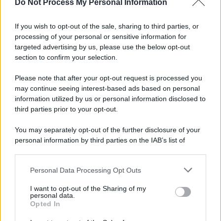
Do Not Process My Personal Information
Palestina /
Il Board of Peace di Trump assegna il primo
contratto per un rudimentale avamposto militare a Gaza
If you wish to opt-out of the sale, sharing to third parties, or
processing of your personal or sensitive information for
targeted advertising by us, please use the below opt-out
section to confirm your selection.
L'evento /
La Sila diventa un palcoscenico naturale: nasce “A
Farla Amare Comincia Tu – Opera Sila”
Please note that after your opt-out request is processed you
may continue seeing interest-based ads based on personal
information utilized by us or personal information disclosed to
third parties prior to your opt-out.
Il ricordo /
Le radici di Francesco Guccini
You may separately opt-out of the further disclosure of your
personal information by third parties on the IAB’s list of
downstream participants.
Personal Data Processing Opt Outs
This information may also be disclosed by us to third parties
L'anniversario /
90 anni di Yves Saint Laurent, tra moda e
on the IAB’s List of Downstream Participants that may further
scandali
I want to opt-out of the Sharing of my
disclose it to other third parties.
personal data.
Opted In
Please note that this website/app uses one or more Google
services and may gather and store information including but