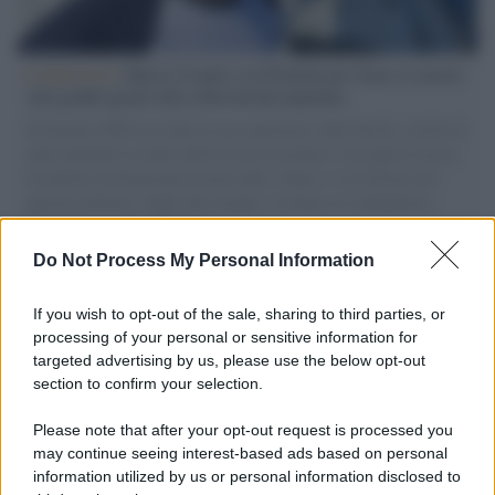
L'intervista /
Marco Croatti e la Flottilla per Gaza: le nostre
vele gonfie grazie alla sollevazione popolare
Il Senatore M5S racconta la sua esperienza sulle barche cariche di
aiuti umanitari assalite dall'esercito israeliano. Una guerra atroce,
il tentativo di disumanizzazione delle vittime, il servilismo del
governo italiano e degli altri europei, il ritorno al colonialismo.
L'importanza dei movimenti.
Do Not Process My Personal Information
Tel Aviv /
La “vittoria totale” di Israele significa una guerra
senza fine
If you wish to opt-out of the sale, sharing to third parties, or
processing of your personal or sensitive information for
targeted advertising by us, please use the below opt-out
section to confirm your selection.
Vangelo /
La vita si intreccia con le paure come il giorno
succede alla notte
Please note that after your opt-out request is processed you
may continue seeing interest-based ads based on personal
information utilized by us or personal information disclosed to