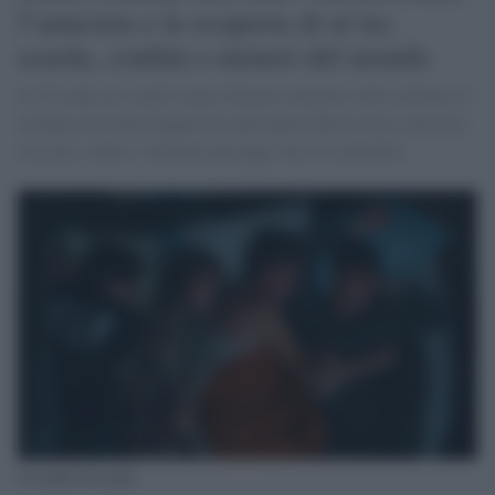
l’amicizia e la scoperta di sé tra
scuola, confini e misteri del mondo
In 'Un anno di scuola' Laura Samani trasporta sullo schermo il
romanzo di Giani Stuparich esplorando adolescenza, amicizia,
crescita, scelte e i delicati passaggi verso la maturità.
Un anno di scuola