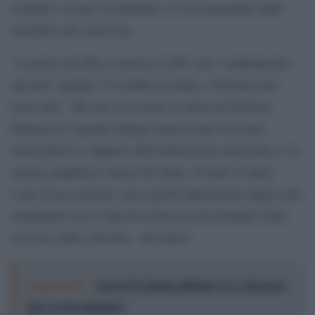
corridoi e le aule scolastiche e le vie frastornate dalle
maschere del carnevale.
L’azione nel film si sposta al 2007, nel “cambiamento
epocale” quando “il confine tra Italia e Slovenia non
esiste più”. Ma solo con cenni al clima di frontiera.
Piuttosto lo sguardo indaga senza sconti sul senso
meraviglioso e inquieto dell’adolescenza universale, e la
musica amplifica l’attesa del dopo, di tanto in tanto
come di un avanzare verso quella dimensione tragica che
sottilmente non è fatta di eventi ma del travaglio della
crescita, della curiosità, dei timori.
Leggi anche:
Terre di Cinema edizione 15: a Siracusa
dal 2 al 20 settembre