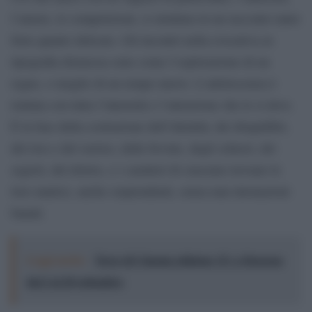
l’amore, le competizioni, si struttura in un racconto tanto
forte quanto delicato. Gli incontri nella evocativa ex
tipografia dismessa sono come l’esplorazione di un
regno, o meglio di un tempo nuovo. L’adolescenza è
trattata con tutta l’intensità e l’attenzione che le si deve.
È la fase della costruzione dell’identità, dei disquilibri,
del riso e del sorriso, delle bevute, degli scherzi, dei
segreti, del dolore, e i caratteri di ciascuno trovano le
loro matrici, anche sorprendenti, senza mai intonazioni
banali.
Leggi anche:
Terre di Cinema edizione 15: a Siracusa
dal 2 al 20 settembre