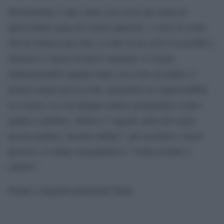
Divertimento e lutti, tante cose verso gli esami di
quest’ultimo anno di scuola superiore, e verso le scelte
che lei intuisce per tutti. La fine di un ciclo è la perdita e
insieme è l’inizio di nuovi cammini, è il nodo
indimenticabile quando tante cose sono accadute e i
destini stanno già in conto, progettati e/o imprevedibili.
La scuola e la vita dunque stanno insegnando a tutti e
quattro a perdere, riferito a “oggetti, parti del corpo,
lasciar perdere, lasciare andare”, per accedere a nuovi
possessi. E stanno insegnando le “verità assolute e
relative”.
Notare l’elegante penetrante finale.