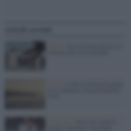
Articoli correlati
Cinema /
Terre di Cinema edizione 15:
a Siracusa dal 2 al 20 settembre
Cinema /
L’Odissea di Nolan fa parlare
di sé e infiamma i social di polemiche
sterili
La kermesse /
Mostra del cinema di
Venezia: tanta Italia, torna Nanni