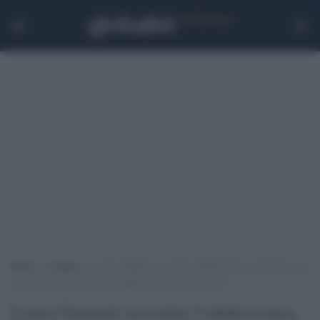
Home
>
Cultura
>
Laura Samani racconta l’adolescenza, l’amicizia e la
scoperta di sé tra scuola, confini e misteri del mondo
Laura Samani racconta l’adolescenza,