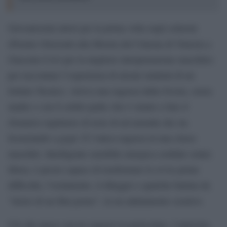
Giovanissimi attori per la prima volta sugli schermi
(Premio Orizzonti alla Mostra del Cinema di Venezia a
Giacomo Covi per la migliore interpretazione maschile)
per raccontare l’esperienza di alcuni studenti di un
Istituto Tecnico. Arriva una ragazza dalla Svezia, senza
madre e con il solido padre che è venuto a fare il
(bonario) tagliatore di teste di un’azienda che sta
licenziando a gogò. È l’unica ragazza in una classe
maschile. Intelligente sensibile energica cordiale solare
libera, è presto capace di trasformare le ovvie prime
difficoltà, l’isolamento, il dileggio e qualche battuta da
“inizio di un film porno”, in un adattamento creativo.
Ciò che nasce con tre ragazzi in particolare, l’amicizia,