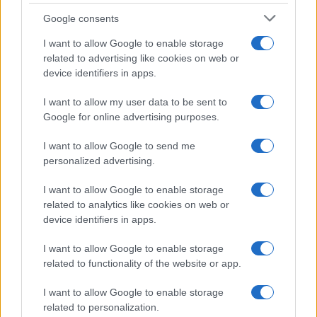
Syndication
Culture
Google consents
Salute
Globalist
I want to allow Google to enable storage
related to advertising like cookies on web or
Megachip
Globalscience
device identifiers in apps.
GiULia
Globalsport
I want to allow my user data to be sent to
Google for online advertising purposes.
Prima Pagina
I want to allow Google to send me
personalized advertising.
Giornale dello
Chi siamo
I want to allow Google to enable storage
Spettacolo
related to analytics like cookies on web or
Contributors
device identifiers in apps.
Wondernet
Facebook
I want to allow Google to enable storage
Giuliana Sgrena
related to functionality of the website or app.
Twitter
I want to allow Google to enable storage
Google News
related to personalization.