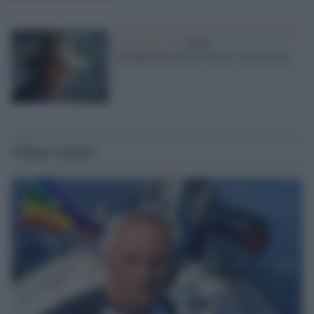
la scomparsa /
Addio
all'indimenticabile Dottor Alan Grant
Ultime notizie