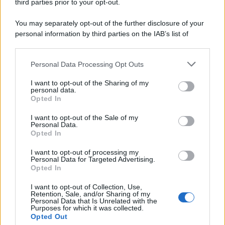
third parties prior to your opt-out.
La scoperta /
Oplontis, le vittime dell’eruzione del Vesuvio
You may separately opt-out of the further disclosure of your
furono più numerose del previsto
personal information by third parties on the IAB’s list of
downstream participants.
Personal Data Processing Opt Outs
This information may also be disclosed by us to third parties
Il medagliere /
Europei di nuoto: Pellecani guida una super
on the IAB’s List of Downstream Participants that may further
I want to opt-out of the Sharing of my
Italia
disclose it to other third parties.
personal data.
Opted In
Please note that this website/app uses one or more Google
services and may gather and store information including but
I want to opt-out of the Sale of my
Personal Data.
not limited to your visit or usage behaviour. You may click to
Opted In
grant or deny consent to Google and its third-party tags to
use your data for below specified purposes in below Google
I want to opt-out of processing my
consent section.
Personal Data for Targeted Advertising.
Opted In
I want to opt-out of Collection, Use,
Retention, Sale, and/or Sharing of my
Personal Data that Is Unrelated with the
Purposes for which it was collected.
Opted Out