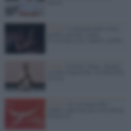
Moretti
L'evento /
La Settimana della Critica
guarda al presente: cinema
di resistenza tra IA, identità e conflitti
Cinema /
Il Premio "Futura - Rendere
possibile l'impossibile" al Giffoni Film
Festival
Cinema /
«Le cose impossibili»:
Giffoni sceglie Icaro per la 56ª edizione
del Festival