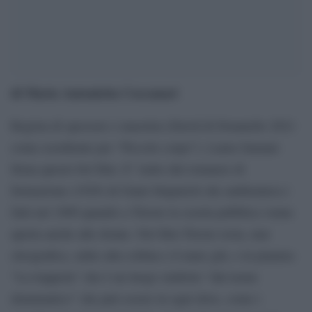
di Maria Antonietta Coccanari
Regista di spessore e maestria (David di Donatello 2021
come esordiente per “Piccolo corpo”), Laura Samani
firma questo bel film. E’ tratto dal romanzo di
formazione (1929) di Giani Stuparich che ambientava i
fatti nel 1909 quando a Trieste la scuola pubblica venne
aperta anche alle donne. Nel film Trieste resta, mai
oleografica, salite alla collina e il mare giù, e in pianura
“La trappola” che è un luogo simbolo “dal nome
drammatico” che può essere in ogni dove, come i