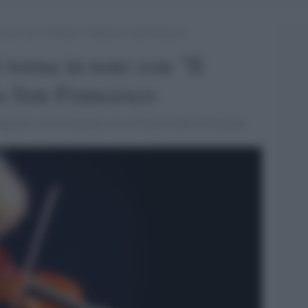
 tour con “Il Cantico” dedicato a San Francesco
torna in tour con "Il
 a San Francesco
uggiono si terrà domani sera al Teatro Duse di Bologna