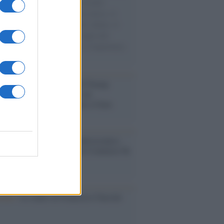
e cariche di aiuti umanitari assalite
sercito israeliano. Una guerra atroce, il
ivo di disumanizzazione delle vittime, il
ismo del governo italiano e degli altri
ei, il ritorno al colonialismo. L'importanza
ovimenti.
tina /
Il Board of Peace di Trump
na il primo contratto per un
mentale avamposto militare a Gaza
nto /
La Sila diventa un palcoscenico
rale: nasce “A Farla Amare Comincia Tu
ra Sila”
cordo /
Le radici di Francesco Guccini