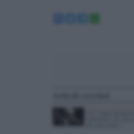
Facebook
Twitter
Telegram
WhatsA
Articoli correlati
Chi è Angelo Branduardi
'menestrello' che canta s
dal sapore antico