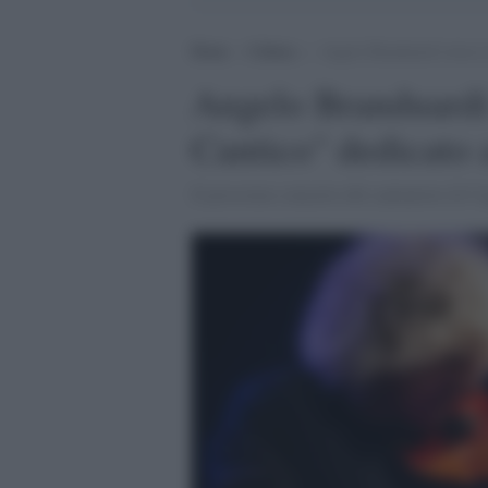
Home
>
Cultura
>
Angelo Branduardi torna in
Angelo Branduardi 
Cantico" dedicato
Il prossimo concerto del cantautore di C