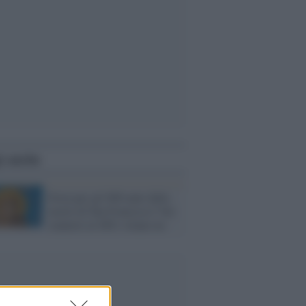
i anche
Festa per gli 800 anni dalla
morte di San Francesco? Sei
senatori ex M5s votano no