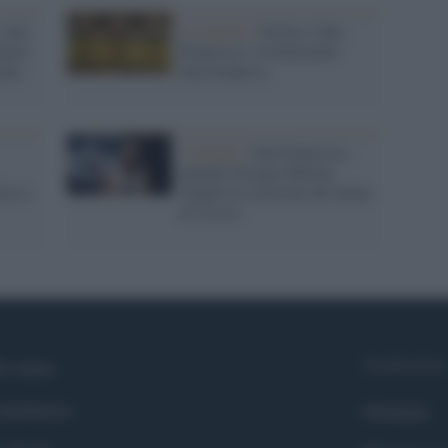
 otto
La mostra /
Giotto e San
overo
Francesco, rivoluzionari
lare
interconnessi
4 ottobre /
San Francesco,
quando Giorgia Meloni
tica e
sbagliò la citazione del Santo
di Assisi
Syndication
i siamo
ntributors
Globalist