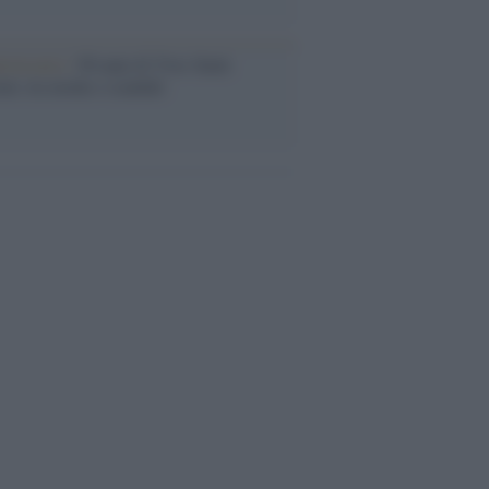
iversario /
90 anni di Yves Saint
nt, tra moda e scandali