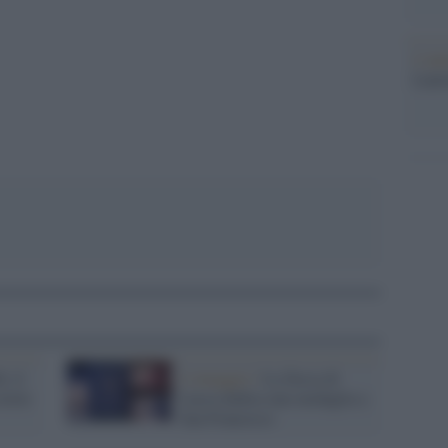
pp
L'ann
Laure
, il
L'omaggio /
La Zecca di
torie
Lucca dedica una medaglia a
San Francesco