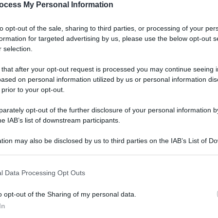
ocess My Personal Information
to opt-out of the sale, sharing to third parties, or processing of your per
formation for targeted advertising by us, please use the below opt-out s
 selection.
 pubblico in un viaggio musicale e spirituale è
 that after your opt-out request is processed you may continue seeing i
ased on personal information utilized by us or personal information dis
gna, nella serata di domani, lunedì 5 gennaio
 prior to your opt-out.
ornice del teatro Duse, un concerto speciale di
rately opt-out of the further disclosure of your personal information by
Il Cantico
e del tour “
“, il progetto avviato lo
he IAB’s list of downstream participants.
nista e polistrumentista lombardo per celebrare
tion may also be disclosed by us to third parties on the IAB’s List of 
tico delle Creature
”, il capolavoro assoluto di
 that may further disclose it to other third parties.
 that this website/app uses one or more Google services and may gath
l Data Processing Opt Outs
including but not limited to your visit or usage behaviour. You may click 
overello di Assisi”, un uomo che, con la sua
 to Google and its third-party tags to use your data for below specifi
o opt-out of the Sharing of my personal data.
ioia e la speranza, diffondendo un messaggio di
ogle consent section.
In
i
, noto per la sua capacità di unire elementi di