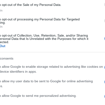
o opt-out of the Sale of my Personal Data.
San Francesco
i cantare le parole di
, rendendo
In
viva.
to opt-out of processing my Personal Data for Targeted
ing.
di Cuggiono, formatosi musicalmente al
In
Ulti
io di musica e spiritualità, che scaturisce da
o opt-out of Collection, Use, Retention, Sale, and/or Sharing
ersonal Data that Is Unrelated with the Purposes for which it
 hanno reso celebre il violino anche nelle aree
lected.
Out
.
e che mette insieme modernità e tradizione. La
consents
lenza poetica e incontra il Santo più popolare
o allow Google to enable storage related to advertising like cookies on
evice identifiers in apps.
re e armonia interiore.
o allow my user data to be sent to Google for online advertising
L'int
le delicate e profonde sonorità del violino, delle
s.
Gaza:
, diventa così un’occasione per riscoprire
solle
to allow Google to send me personalized advertising.
o, che già nel XIII secolo anticipava temi oggi
Il Se