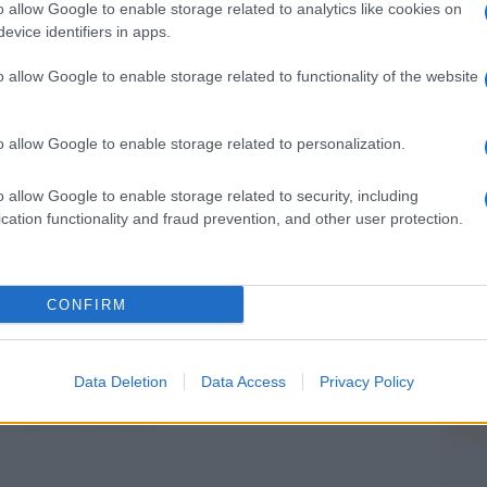
barch
tà, l’accoglienza e il rispetto per la vita.
o allow Google to enable storage related to analytics like cookies on
dall'e
evice identifiers in apps.
tentat
Angelo
Branduardi
 di domani sera a Bologna,
servil
o allow Google to enable storage related to functionality of the website
n Francesco è quella di un uomo che diventa
europ
dei m
a di vivere, ama la povertà mai disgiunta dalla
o allow Google to enable storage related to personalization.
lle sue parole perché si possa di nuovo cantarle”.
Pales
o allow Google to enable storage related to security, including
asseg
rdi
condividerà il palcoscenico con una band
cation functionality and fraud prevention, and other user protection.
rudi
stiere, Nicola Oliva alle chitarre, Stefano
Ragazzoni alla batteria.
L'eve
CONFIRM
natu
Branduardi
etta tra il suono inconfondibile di
e
– Ope
rancesco
, creando una serata che promette di
Data Deletion
Data Access
Privacy Policy
ni e grande musica.
Il ri