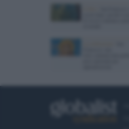
Il libro /
San Francesco,
secoli dopo: perché il p
di Assisi continua a par
al mondo
La celebrazione /
San
Francesco: una
lotta continua tutta poli
poco spirituale per
appropriarsene
Ch
Co