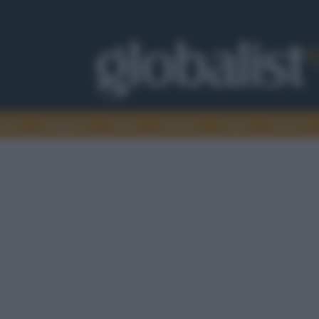
omia
Intelligence
Media
Ambiente
Cultura
Scienza