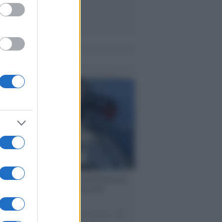
me notizie
ervista /
Marco Croatti e la Flottilla per
 le nostre vele gonfie grazie alla
vazione popolare
natore M5S racconta la sua esperienza sulle