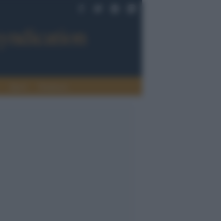
Sport
Tendenze