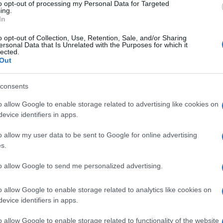
to opt-out of processing my Personal Data for Targeted
e dei musei Bènedicte Gady insieme ad Anne
ing.
In
la nascita dello stile Decò, a partire dal
o opt-out of Collection, Use, Retention, Sale, and/or Sharing
eau fino alla pienezza dello sviluppo del
ersonal Data that Is Unrelated with the Purposes for which it
lected.
Ulti
ssuoso negli anni ’20. Linee eleganti e rigorose
Out
mpo, dal design all’architettura, dall’oreficeria
consents
 del lusso. La collaborazione con Accor,
o allow Google to enable storage related to advertising like cookies on
press sarà l’occasione anche per far entrare nei
evice identifiers in apps.
ea dello stile Decò, grazie all’esposizione di
o allow my user data to be sent to Google for online advertising
 uno dei treni della flotta del 1926, Etoile du
s.
 grandezza naturale del futuro Orient Express. I
to allow Google to send me personalized advertising.
 si devono all’architetto Maxime d’Angeeac, che
L'int
alentemente con matita e carta, piuttosto che con
Gaza:
o allow Google to enable storage related to analytics like cookies on
solle
evice identifiers in apps.
o soliti fare in origine i grandi maestri del
Il Se
o allow Google to enable storage related to functionality of the website