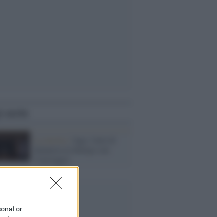
i anche
La mostra /
Jago, l'arte di
denuncia in dialogo con
Caravaggio
sonal or