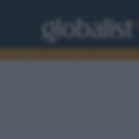
omia
Intelligence
Media
Ambiente
Cultura
Scienza