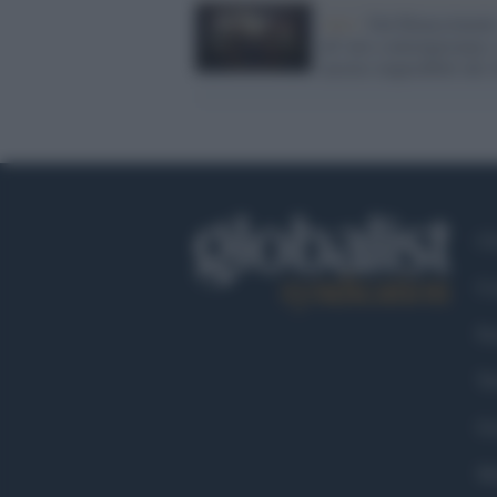
Arte /
Dal Rinasciment
all’arte contemporanea: 
mostre imperdibili del 
Ch
Co
Fa
Tw
Go
Ma