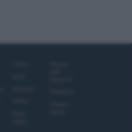
Culture
Giornale
dello
Salute
Spettacolo
Megachip
nce
Wondernet
GiULia
Giuliana
Sgrena
Prima
Pagina