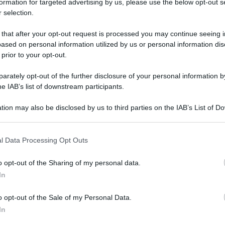
formation for targeted advertising by us, please use the below opt-out s
 selection.
 that after your opt-out request is processed you may continue seeing i
ased on personal information utilized by us or personal information dis
 prior to your opt-out.
rately opt-out of the further disclosure of your personal information by
ione Internazionale del 1925 l’Art Decò suscita
he IAB’s list of downstream participants.
da domani, 22 ottobre, fino al 26 aprile il
tion may also be disclosed by us to third parties on the IAB’s List of 
1925-2025. Cent’anni di
i ospiterà la mostra “
 that may further disclose it to other third parties.
i 80 gioielli e la ricostruzione di una delle
 that this website/app uses one or more Google services and may gath
l Data Processing Opt Outs
t Express.
A permettere ciò la collaborazione
including but not limited to your visit or usage behaviour. You may click 
 to Google and its third-party tags to use your data for below specifi
 simbolo di viaggi di lusso traseuropei tra fine
o opt-out of the Sharing of my personal data.
ogle consent section.
In
 Quei viaggi che da Parigi portavano a
per il merito della penna di Agata Christie e
o opt-out of the Sale of my Personal Data.
In
irot.