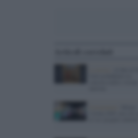
Articoli correlati
La mostra /
Al Met di 
York un Raffaello tra
concreta realtà e visione
innovata
Il programma /
Milano-
Cortina 2026: non solo 
al via i progetti cultural