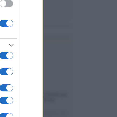
me notizie
ervista /
Marco Croatti e la Flottilla per
 le nostre vele gonfie grazie alla
vazione popolare
natore M5S racconta la sua esperienza sulle