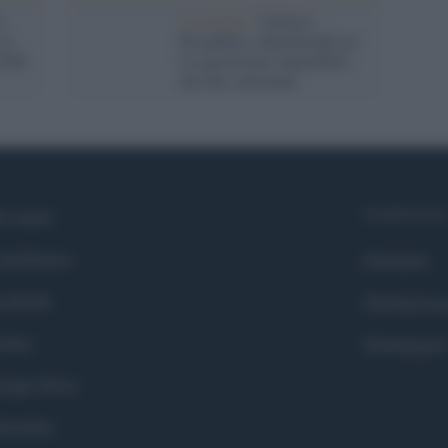
o
Le mostre /
Guttuso,
le
Pirandello e Rembrandt tra
2026
le esposizioni imperdibili
del fine settimana
Syndication
i siamo
ntributors
Globalist
cebook
Globalscie
itter
Globalsport
ogle News
stodon