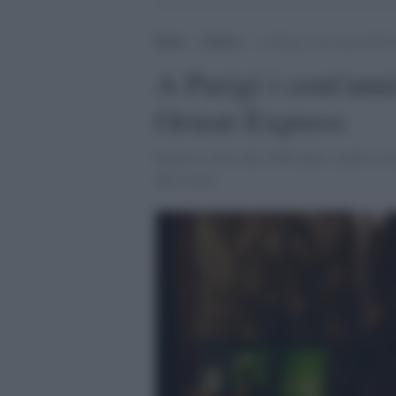
Home
>
Cultura
>
A Parigi i cent’anni dell’A
A Parigi i cent'ann
Orient Express
Esposto, oltre alle 1000 opere, anche il t
due secoli.