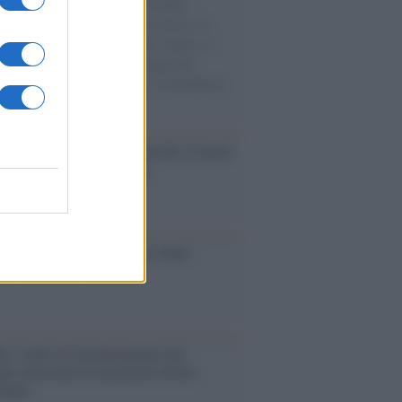
e cariche di aiuti umanitari assalite
sercito israeliano. Una guerra atroce, il
ivo di disumanizzazione delle vittime, il
ismo del governo italiano e degli altri
ei, il ritorno al colonialismo. L'importanza
ovimenti.
tto /
Addio a Francesco Guccini, il poeta
 canzone d’autore italiana
iversario /
90 anni di Yves Saint
nt, tra moda e scandali
é i centri di intrattenimento per
lie investono in attrazioni ad alta
logia