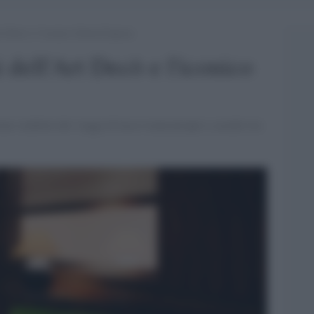
rt Decò e l’iconico Orient Express
i dell'Art Decò e l'iconico
reno simbolo dei viaggi di lusso transeuropei a cavallo tra