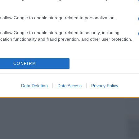
barch
dall'e
tentat
o allow Google to enable storage related to personalization.
co tra archeologia e fotografia
servil
europ
o allow Google to enable storage related to security, including
dei m
cation functionality and fraud prevention, and other user protection.
a, il Museo d’Arte Decorativa di Parigi attinge
zionali: saranno presenti in mostra la cassettiera
Il lu
della
ivania biblioteca di Pierre Chareau, progettata
CONFIRM
raffinate creazioni di Jacques-Emile Ruhlmann.
Data Deletion
Data Access
Privacy Policy
L'ann
Laure
pp
Perch
famig
tecno