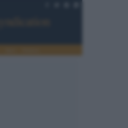
Sport
Tendenze