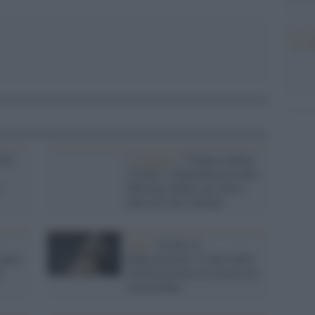
Il co
New
L'omaggio /
Vienna celebra
l’Italia: il Kunsthistorisches
Museum dedica un intero
anno all’arte italiana
Arte /
Ovidio al
sport,
Rijksmuseum: il mito della
i
trasformazione in mostra ad
Amsterdam