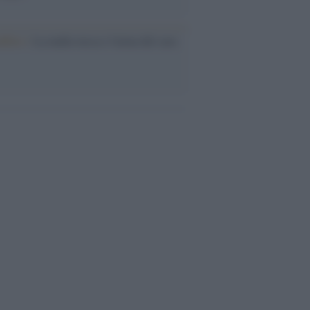
nflitto /
La mafia russa e l'arma del caos