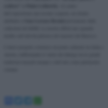
scultore”
Palais Lobkowitz
al
. Al centro
dell’esposizione una recente scoperta: un ritratto
Gian Lorenzo Bernini
attribuito a
proveniente dalle
collezioni del KHM. La mostra offrirà uno sguardo
inedito sull’attività pittorica del maestro del Barocco.
L’intero progetto costruisce un ponte culturale tra Italia e
Austria, riaffermando il valore del dialogo tra le grandi
tradizioni museali europee e dell’arte come patrimonio
comune.
Facebook
Twitter
Telegram
WhatsApp