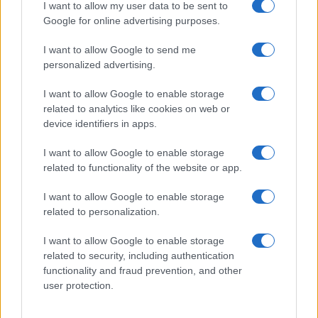
GiULia
Globalsport
I want to allow my user data to be sent to
Google for online advertising purposes.
Prima Pagina
I want to allow Google to send me
personalized advertising.
Giornale dello
Chi siamo
I want to allow Google to enable storage
Spettacolo
related to analytics like cookies on web or
Contributors
device identifiers in apps.
Wondernet
Facebook
I want to allow Google to enable storage
Giuliana Sgrena
related to functionality of the website or app.
Twitter
I want to allow Google to enable storage
Google News
related to personalization.
Mastodon
I want to allow Google to enable storage
related to security, including authentication
Cookie Policy
functionality and fraud prevention, and other
user protection.
Preferenze Privacy