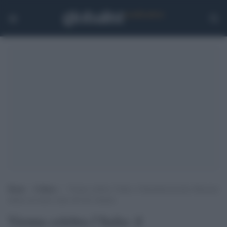
Home
>
Cultura
>
Vienna celebra l’Italia: il Kunsthistorisches Museum
dedica un intero anno all’arte italiana
Vienna celebra l’Italia: il