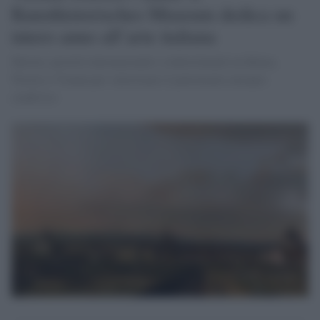
Kunsthistorisches Museum dedica un
intero anno all’arte italiana
Mostre, prestiti internazionali e riallestimenti tra Roma,
Trieste e Vienna per valorizzare il patrimonio europeo
condiviso