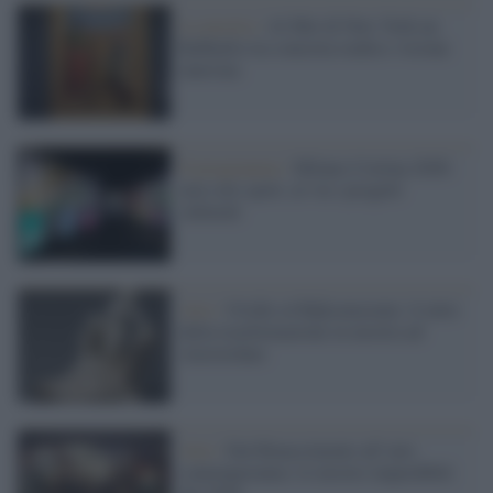
La mostra /
Al Met di New York un
Raffaello tra concreta realtà e visione
innovata
Il programma /
Milano-Cortina 2026:
non solo sport, al via i progetti
culturali
Arte /
Ovidio al Rijksmuseum: il mito
della trasformazione in mostra ad
Amsterdam
Arte /
Dal Rinascimento all’arte
contemporanea: le mostre imperdibili