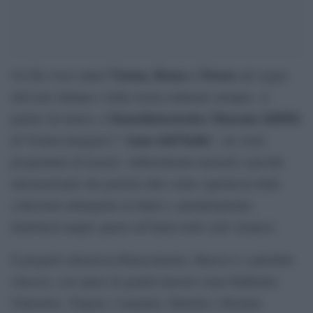
Vienna, Roma e Trieste
Un filo rosso unirà
nel segno
dell’arte italiana e della storia culturale europea. A
Kunsthistorisches Museum (KHM)
partire da marzo, il
Anno dell’Italia
di Vienna inaugura l’“
”, un vasto
programma di mostre, riallestimenti museali e prestiti
internazionali che porterà oltre cento capolavori delle
collezioni asburgiche in Italia e, parallelamente,
dedicherà ampio spazio all’Italia nelle sedi viennesi.
Il progetto attraversa Rinascimento, Barocco e antichità
classica, con opere di grandi maestri come Raffaello,
Tintoretto, Tiepolo, Canaletto, Bellotto e Bernini.