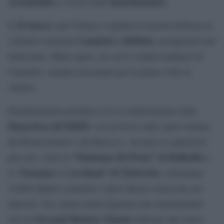
Arcimboldo
Kunstkammer
e i tesori della
.
24 marzo
Il
sarà Vienna a ospitare la mostra dedicata ai
Canaletto e Bellotto
vedutisti veneziani
, protagonisti del
Settecento. Molte opere, tra cui le vedute londinesi di
Canaletto, saranno presentate per la prima volta in
Austria.
Parallelamente prenderà avvio il riallestimento della
Pinacoteca del KHM
, con un focus sulle opere italiane
del Rinascimento e del Barocco. Accanto ai capolavori
“Madonna del Prato” di Raffaello
più noti, come la
e
“Susanna e i vecchioni” di Tintoretto
la
, torneranno
visibili dipinti restaurati e opere finora conservate nei
depositi. Tra i primi rientri figurano due monumentali
Giovanni Battista Tiepolo
tele di
dedicate alla storia