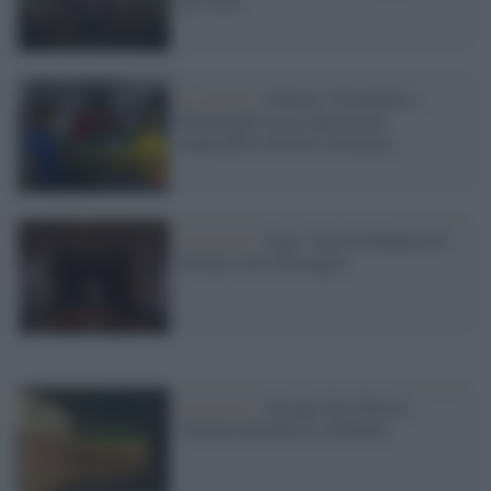
del 2026
Le mostre /
Guttuso, Pirandello e
Rembrandt tra le esposizioni
imperdibili del fine settimana
La mostra /
Jago, l'arte di denuncia in
dialogo con Caravaggio
La mostra /
Giorgio De Chirico:
l'ultima metafisica a Modena