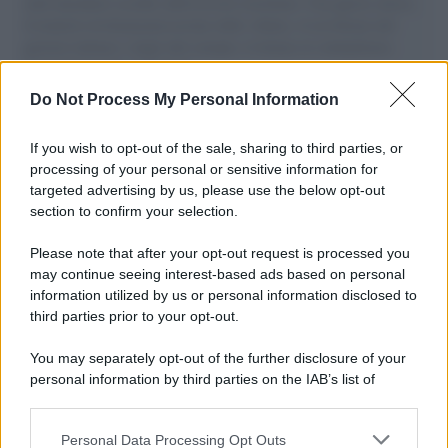
aiuti umanitari assalite dall'esercito israeliano. Una guerra atroce,
il tentativo di disumanizzazione delle vittime, il servilismo del
governo italiano e degli altri europei, il ritorno al colonialismo.
L'importanza dei movimenti.
Do Not Process My Personal Information
Il ricordo /
Le radici di Francesco Guccini
If you wish to opt-out of the sale, sharing to third parties, or
processing of your personal or sensitive information for
targeted advertising by us, please use the below opt-out
section to confirm your selection.
L'anniversario /
90 anni di Yves Saint Laurent, tra moda e
scandali
Please note that after your opt-out request is processed you
may continue seeing interest-based ads based on personal
information utilized by us or personal information disclosed to
third parties prior to your opt-out.
Il ricordo /
Il nostro incontro con Francesco Guccini
You may separately opt-out of the further disclosure of your
personal information by third parties on the IAB’s list of
downstream participants.
Personal Data Processing Opt Outs
This information may also be disclosed by us to third parties