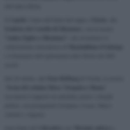
dell’antica Roma.
2 aprile
Trieste
Il
l’Anno dell’Italia farà tappa a
, alle
Scuderie del Castello di Miramare
, con la mostra
“Antico Egitto a Miramare”
, che ricostruisce il
Massimiliano d’Asburgo
collezionismo ottocentesco di
e il fenomeno dell’egittomania nella Trieste del XIX
secolo.
Neue Hofburg
Dal 20 ottobre, alla
di Vienna, la mostra
Scena del crimine Efeso: Cleopatra e Roma
“
”
racconterà il rapporto tra antichità, potere e intrighi
politici, con protagonisti Cleopatra, Cesare, Marco
Antonio e Augusto.
2 dicembre
“Bernini: pittore e
Gran finale dal
con