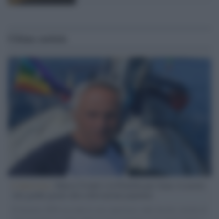
Ultime notizie
L'intervista /
Marco Croatti e la Flottilla per Gaza: le nostre
vele gonfie grazie alla sollevazione popolare
Il Senatore M5S racconta la sua esperienza sulle barche cariche di