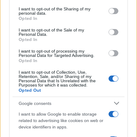
Musica /
Love Sensation, il primo duetto di Madonna e Kylie
on the IAB’s List of Downstream Participants that may further
I want to opt-out of the Sharing of my
Minogue
disclose it to other third parties.
personal data.
Opted In
Please note that this website/app uses one or more Google
services and may gather and store information including but
I want to opt-out of the Sale of my
Personal Data.
not limited to your visit or usage behaviour. You may click to
Opted In
grant or deny consent to Google and its third-party tags to
use your data for below specified purposes in below Google
I want to opt-out of processing my
consent section.
Personal Data for Targeted Advertising.
Opted In
I want to opt-out of Collection, Use,
Retention, Sale, and/or Sharing of my
Personal Data that Is Unrelated with the
Purposes for which it was collected.
Opted Out
Syndication
Culture
Google consents
Salute
Globalist
I want to allow Google to enable storage
related to advertising like cookies on web or
Megachip
Globalscience
device identifiers in apps.