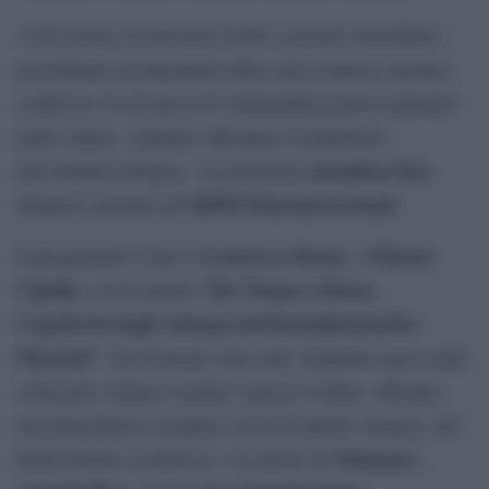
«Con mostre di altissimo livello e prestiti straordinari
presentiamo un panorama della storia artistica europea
condivisa. In un’epoca di strumentalizzazioni nazionali
della cultura, vogliamo affermare il pluralismo
Jonathan Fine
dell’identità europea», ha dichiarato
,
KHM-Museumsverband
direttore generale del
.
6 marzo a Roma
Palazzo
Il programma si apre il
, a
Cipolla
“Da Vienna a Roma.
, con la mostra
Capolavori degli Asburgo dal Kunsthistorisches
Museum”
. Per la prima volta oltre cinquanta opere delle
collezioni viennesi saranno esposte in Italia, offrendo
una panoramica su quattro secoli di pittura europea, dal
Velázquez,
Rinascimento al Barocco, con lavori di