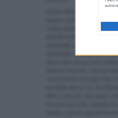
authenti
Si parte dalla Lega di Delo e dall’e
stagione aurea dell’impero romano,
visione universalistica di Carlo V,
all’unificazione tedesca guidata da
potenzialità, ma anche limiti e cont
geopolitiche che hanno reso l’unit
Questo libro non racconta semplice
attraverso il passato. I percorsi ini
visioni sfumate nel tempo: tutto co
possibilità ancora viva, di un’Euro
liberi, e non solo come spazio con
forte passione civile, permette di
formato, e perché oggi più che mai 