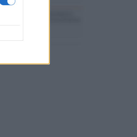
cordo /
Quando Guccini raccontava le
ache epafaniche": l'intervista all'artista
i definiva un 'narratore'