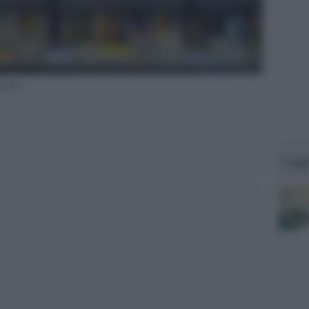
ramma
Legg