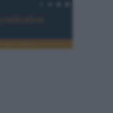
Sport
Tendenze