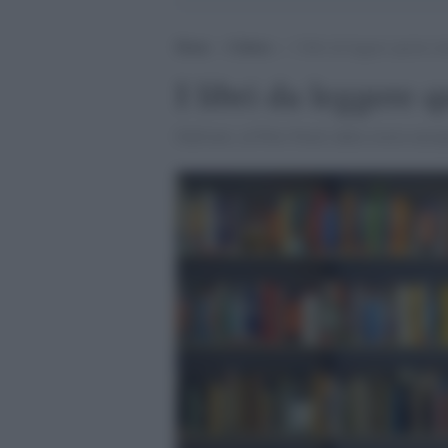
Home
>
Cultura
>
I libri da leggere questa est
I libri da leggere q
Dall'arte, al Polo Nord, dalla storia euro