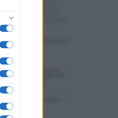
sercito israeliano. Una guerra atroce, il
ivo di disumanizzazione delle vittime, il
ismo del governo italiano e degli altri
ei, il ritorno al colonialismo. L'importanza
ovimenti.
esa /
Un estate di calcio: tra Mondiali e
e A
rialismo /
Petrolio e prepotenze di
: una società legata a 'Donald' vuole
rare la Groenlandia senza
izzazione
ca /
Al maestro Francesco Guccini