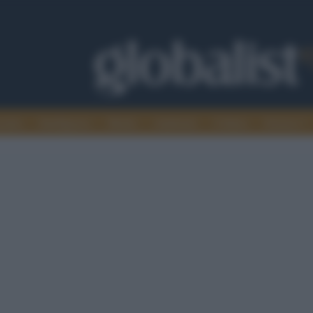
omia
Intelligence
Media
Ambiente
Cultura
Scienza