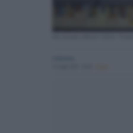
fonte immagine adnkronos: Libreria - Fotog
redazione
13 Luglio 2025 - 20.48
Culture