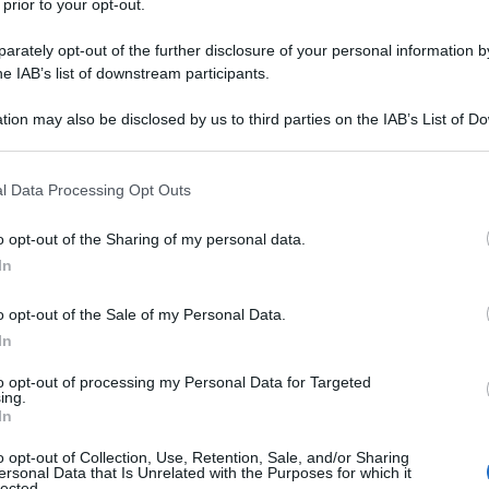
 prior to your opt-out.
l 1870-71 attraverso gli occhi dei protagonisti
t e Degas, intrappolati a Parigi durante
rately opt-out of the further disclosure of your personal information by
he IAB’s list of downstream participants.
ti nei reggimenti fuori dalla capitale; Monet e
Ulti
a in tempo. E ancora Hugo, Gambetta,
tion may also be disclosed by us to third parties on the IAB’s List of 
 that may further disclose it to other third parties.
 intrecciano politica, arte, letteratura e
 that this website/app uses one or more Google services and may gath
uale densissimo di una città in trasformazione
l Data Processing Opt Outs
including but not limited to your visit or usage behaviour. You may click 
te, palloni aerostatici e opere d’arte imballate per
 to Google and its third-party tags to use your data for below specifi
o opt-out of the Sharing of my personal data.
ogle consent section.
In
a d’amore, ritratta con toccante precisione, tra
o opt-out of the Sale of my Personal Data.
icano militante e figura centrale
In
 l’unica donna a ricoprire sin dall’inizio un
L'int
to opt-out of processing my Personal Data for Targeted
ressionisti capaci di reagire al caos con una
Gaza:
ing.
In
solle
a pittura per dare forma a un nuovo sguardo sul
Il Se
o opt-out of Collection, Use, Retention, Sale, and/or Sharing
ivilegiando la luce, il presente a il transitorio
ersonal Data that Is Unrelated with the Purposes for which it
barch
lected.