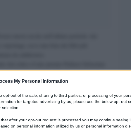
iverse nuove uscite nell’ultimo periodo: dai
e reportage, ecco una lista dei libri più
timana da adnkronos.
itto dal critico d’arte premio Pulitzer Sebastian
luglio: l’autore narra quello che spesso resta
ocess My Personal Information
essionismo, infatti tra l’estate del 1870 e la
le’, secondo la celebre definizione di Victor
to opt-out of the sale, sharing to third parties, or processing of your per
olitici e militari: prima l’assedio da parte delle
formation for targeted advertising by us, please use the below opt-out s
 selection.
della Comune, repressa dall’esercito francese con
centro cittadino.
 that after your opt-out request is processed you may continue seeing i
ased on personal information utilized by us or personal information dis