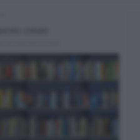
ate
uesta estate
pea alle donne della resistenza