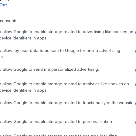
a violenza e delle rovine del suo tempo, assorbe
dall'e
Out
tentat
izione umana. E proprio quel senso di
servil
consents
utare delle stagioni e nell’impermanenza di tutte le
europ
dei m
ibuto del movimento alla storia dell’arte.
o allow Google to enable storage related to advertising like cookies on
evice identifiers in apps.
L'att
inente’ di Franco Cardini e Sergio Valzania e
o allow my user data to be sent to Google for online advertising
Seri
ana Le Scie, riflette sull’esistenza dell’Europa
s.
ia. Se oggi, anziché tentare di ricostruire
to allow Google to send me personalized advertising.
? Per farlo è importante sapere quante volte
Impe
o allow Google to enable storage related to analytics like cookies on
o e rimodellato. Sapere dove e quando nasce
Trump
evice identifiers in apps.
perfo
n destino comune. L’Europa, una delle aree più
autor
o allow Google to enable storage related to functionality of the website
mondo, fatica a parlare con una voce sola, ad
un mondo globale e competitivo. Eppure, l’idea
Musi
o allow Google to enable storage related to personalization.
a, complessa e costellata di tentativi, sogni e
o allow Google to enable storage related to security, including