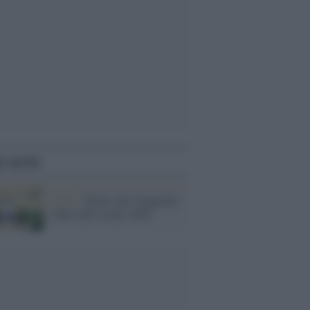
i anche
I libri /
Storie che viaggiano:
i libri dell’estate 2026