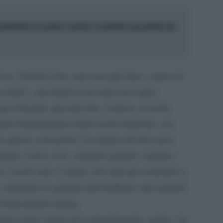
 maledetto tra amore, morte e scandalo raccontato da
 love. Perché il tuo cane non può fare a meno di
rende i cani degli esseri unici nel regno
 il legame speciale che ci unisce ai nostri
etti fraintendiamo della nostra relazione con
 queste sensazioni: il contatto del loro naso
raiano vicini a noi, i mugolii quando vogliono
 i nostri cani ci amino. Per anni gli scienziati si
mettendo in guardia dall’attribuire agli animali
ali tipicamente umane.
iere nello studio del comportamento canino, ha