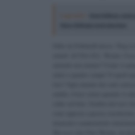
Leggi anche:
Dario Bellezza, poeta
Marco Beltrame trent’anni dopo
Edito da Feltrinelli invece ‘Dog is
amarti’ di Clive D.L. Wynne. Cosa 
animale non umano? Come si spiega
amici a quattro zampe? E quali asp
loro? Ogni amante dei cani conosce
umido, il loro calore quando si sd
salire sul letto. Sembra davvero che
sono opposti a questa conclusione, 
domestici caratteristiche relazion
Ma ecco che Clive Wynne, un pion