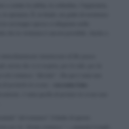
e a sentire la rabbia, la solitudine, l’ingiustizia,
, la speranza. È, in fondo, un grido di resistenza
 in cui troppo spesso ci rifugiamo nella
orda che la vicinanza è ancora possibile. Anche a
 immediatamente innamorato di Ho paura
 storia che vi si respira, per lo stile, per la
piccolo romanzo “fluviale”. Da qui è nata una
racconta Lino
a di portarlo in scena
–
icamente, è stata quella di portare in scena una
.
teatrale” del romanzo” il limite di questo
ione per la “forma romanzo”
», ammette Longhi