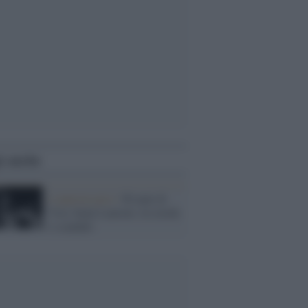
i anche
L'anniversario /
90 anni di
Yves Saint Laurent, tra moda
e scandali