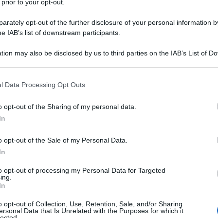
 prior to your opt-out.
rately opt-out of the further disclosure of your personal information by
, sotto il giogo di Augusto Pinochet. Eppure,
he IAB’s list of downstream participants.
cchi dello spettatore non è solo una cronaca di
tion may also be disclosed by us to third parties on the IAB’s List of 
Ulti
la
Fata
racconto di umanità. Al centro,
 that may further disclose it to other third parties.
o Guanciale
che ancora una volta si conferma un
 that this website/app uses one or more Google services and may gath
l Data Processing Opt Outs
including but not limited to your visit or usage behaviour. You may click 
 malinconico e iridescente, che sogna l’amore e si
 to Google and its third-party tags to use your data for below specifi
o opt-out of the Sharing of my personal data.
e militante; usata – o forse no? – dal giovane e
ogle consent section.
In
rame
), membro del Fronte Patriottico Manuel
esco caleidoscopico di personaggi, dalla
o opt-out of the Sale of my Personal Data.
In
Pinochet–Doña Lucía, a una città sospesa tra
to opt-out of processing my Personal Data for Targeted
L'int
ing.
Gaza:
In
la struttura originaria del romanzo, conservando
solle
o opt-out of Collection, Use, Retention, Sale, and/or Sharing
 impasto linguistico di Lemebel, dà vita a uno
Il Se
ersonal Data that Is Unrelated with the Purposes for which it
lected.