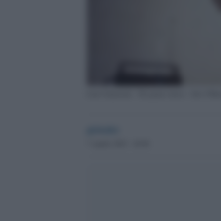
Lino Guanciale - Ho paura torero - foto ©Mas
globalist
7 Aprile 2025 - 20.08