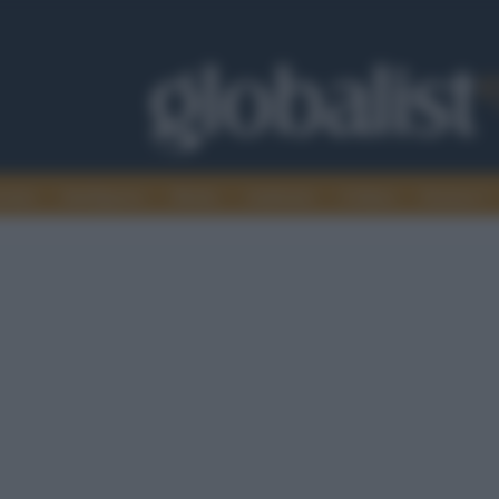
omia
Intelligence
Media
Ambiente
Cultura
Scienza