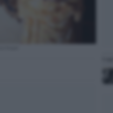
iar Pasquali
Legg