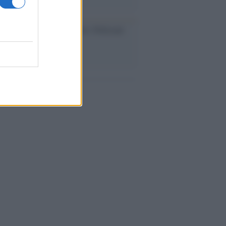
dagliere /
Europei di nuoto: Pellecani
 una super Italia