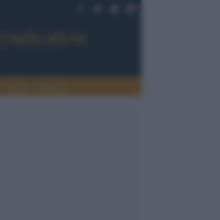
Sport
Tendenze