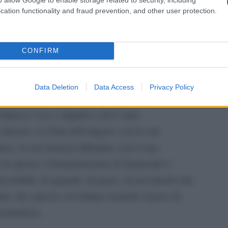
cation functionality and fraud prevention, and other user protection.
sperato. C’è in ogni battuta, in ogni gesto, in
Il me
guida
 Lemebel: poeta, performer, attivista queer e
CONFIRM
 del Cile degli anni della dittatura di Pinochet,
segnati da violenza e disuguaglianze profonde.
Data Deletion
Data Access
Privacy Policy
 denuncia la violenza di una dittatura e
stituisce voce e dignità a chi è stato
 silenzio. La Fata dell’angolo, con le sue
ze, la sua fantasia illimitata, non è una
 in questo, l’interpretazione di Guanciale è
rcettibili, di sguardi, di pause, di movimenti che
a; che spezza con battute ironiche il peso di
rammatica.