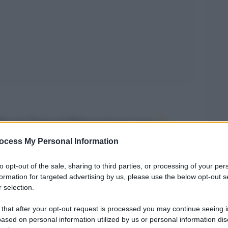
Ho
 Piccolo Teatro di Milano porta in scena
ario romanzo di Pedro Lemebel, in una
ocess My Personal Information
po stesso un atto di amore – soprattutto di
to opt-out of the sale, sharing to third parties, or processing of your per
 a Longhi – e di resistenza. Firmata da Alejandro
formation for targeted advertising by us, please use the below opt-out s
hi, con Lino Guanciale nelle vesti di dramaturg
 selection.
n ardito attraversamento del desiderio e della
 that after your opt-out request is processed you may continue seeing i
 in un Cile sotto dittatura che pulsa di vita,
ased on personal information utilized by us or personal information dis