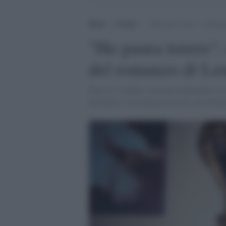
Home
>
Cultura
>
“Ho paura torero”: all’Arg
"Ho paura torero": 
del romanzo di Le
Fino al 17 aprile, con Lino Guanciale e la
desiderio e resistenza nel Cile sotto Pino