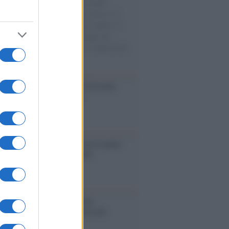
e cariche di aiuti umanitari assalite
sercito israeliano. Una guerra atroce, il
ivo di disumanizzazione delle vittime, il
ismo del governo italiano e degli altri
ei, il ritorno al colonialismo. L'importanza
ovimenti.
Aviv /
La “vittoria totale” di Israele
fica una guerra senza fine
elo /
La vita si intreccia con le paure
il giorno succede alla notte
operta /
Oplontis, le vittime
eruzione del Vesuvio furono più
rose del previsto