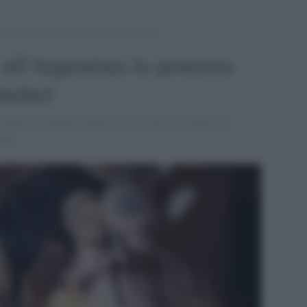
entina la potenza del romanzo di Lemebel
all'Argentina la potenza
mebel
 regia di Claudio Longhi, va in scena un viaggio tra
chet