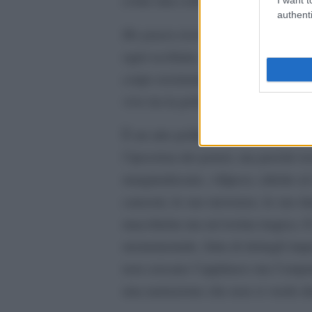
authenti
Ho paura torero
è come un tango di
ogni occhiata, il peso della vita di
corpo resistente che, nella Santiago
vive tra la polvere dei sobborghi 
È un atto politico: non solo perché
l’ipocrisia dei poteri, ma perché re
marginalizzato, vilipeso, ridotto al
canzoni, le sue movenze, le sue dan
macchietta ma un’eroina tragica. E
monumentale, fatta di dettagli impe
non cercano l’applauso ma l’empati
una narrazione che non si vuole d