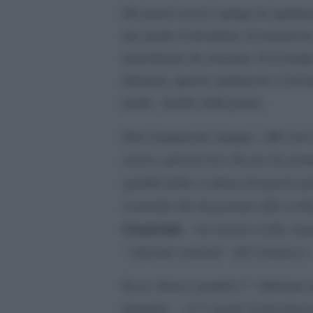
Ho paura torero
spinge lo spettator
ma anche il desiderio, la tenerezza
mascherato da serenata. E in tempi
distanza, questo spettacolo ci ric
teatro. Anche nella paura.
Mi sono
Dal comunicato stampa: «
torero, più ancora che per la grande
qualità della scrittura di questo 
curiosità che ha portato alla scelt
Guanciale
La nostra scelta, log
–
“edizione teatrale” del romanzo
»
Ecco, forse è proprio l’ “edizione 
C’è anche la fascinaz
progetto – «