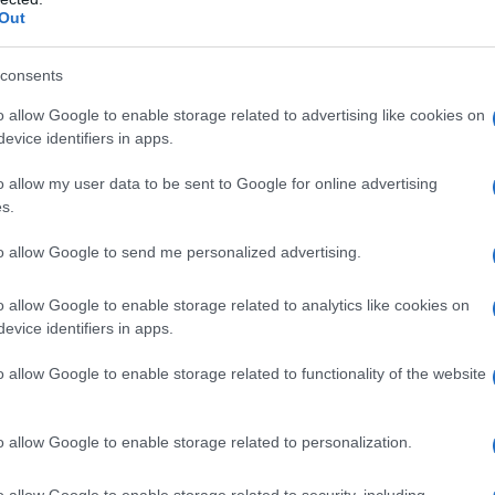
Il Se
tero della Cultura, dell’Agenzia nazionale beni
Out
barch
nalità organizzata, del Comune di Milano Città
dall'e
n collaborazione con il ministero dell’Interno.
tentat
consents
servil
o allow Google to enable storage related to advertising like cookies on
europ
lturale in parte rimasto ancora inaccessibile alla
evice identifiers in apps.
dei m
salto il ruolo e l’impegno delle istituzioni
o allow my user data to be sent to Google for online advertising
cesso che è stato necessario per recuperarle, con
Pales
s.
asseg
DF che si sono impegnati per verificare
rudi
to allow Google to send me personalized advertising.
o allow Google to enable storage related to analytics like cookies on
il percorso espositivo, ordinato secondo un
evice identifiers in apps.
L'eve
natu
ovengono da due differenti procedimenti. Il
– Ope
o allow Google to enable storage related to functionality of the website
ncrociate, svolte dal Ros dei Carabinieri e dal
uardia di finanza, per una maxi-frode fiscale
o allow Google to enable storage related to personalization.
Il ri
riciclaggi mentre il secondo è frutto di una
o allow Google to enable storage related to security, including