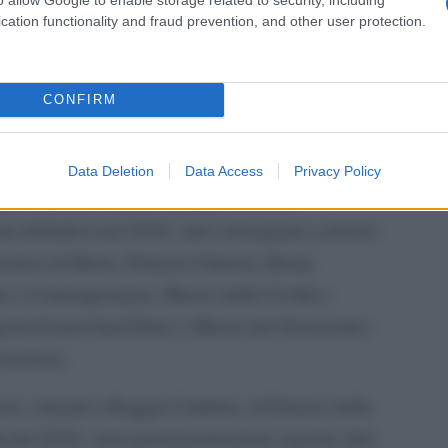
enamente inserito nel circuito della criminalità
cation functionality and fraud prevention, and other user protection.
 attività economiche illecite.
L'ann
gli sviluppi dell’arte dalla prima metà del
Laure
CONFIRM
la, in particolare l’evoluzione dei linguaggi
he del tempo.
Data Deletion
Data Access
Privacy Policy
o Calabria, il primo gruppo di lavori,
ta definitiva nel 2018, sarà consegnato a diversi
coteca di Brera, Palazzo Citterio), Roma
na e Contemporanea, Museo delle Civiltà e
 Napoli (Castel Sant’Elmo e Museo del Novecento)
Cosenza).
ece, rimarrà a Reggio Calabria, al Palazzo della
n dal 2016, sono permanentemente esposte oltre