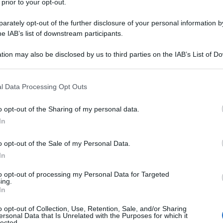
 prior to your opt-out.
a Ferro, la direttrice dell’Agenzia nazionale per
rately opt-out of the further disclosure of your personal information by
ria Rosaria Laganà.
he IAB’s list of downstream participants.
rigente del Sistema museale nazionale e
tion may also be disclosed by us to third parties on the IAB’s List of 
urale della Direzione generale Musei del
 that may further disclose it to other third parties.
Ulti
nata, il direttore Cultura e area mostre e musei
 that this website/app uses one or more Google services and may gath
l Data Processing Opt Outs
including but not limited to your visit or usage behaviour. You may click 
iraina.
 to Google and its third-party tags to use your data for below specifi
o opt-out of the Sharing of my personal data.
ogle consent section.
portata culturale e sociale che vuole sottolineare
In
ovani generazioni, il fondamentale valore della
o opt-out of the Sale of my Personal Data.
artistico frutto di confische da parte dello Stato
In
 ora appartengono al patrimonio pubblico e che
to opt-out of processing my Personal Data for Targeted
ing.
’arte contemporanea”.
L'int
In
Gaza:
Arte per la cultura della legalità
solle
, a cura della
o opt-out of Collection, Use, Retention, Sale, and/or Sharing
ersonal Data that Is Unrelated with the Purposes for which it
lected.