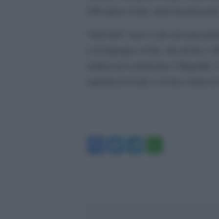
100 opere d’arte, tutte facenti part
“SalvArti” non è solo un’esposizio
e di impegno civile, che invita a rif
cultura nel contrastare l’illegalità
capolavori d’arte e la loro storia d
Facebook
Twitter
Telegram
WhatsA