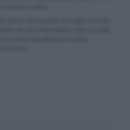
e di un’unica confisca.
ne artistica, ma un potente messaggio di riscatto
lettere sul valore della legalità e sulla forza della
. Un’occasione imperdibile per riscoprire
i redenzione.
pp