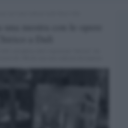
ra con le opere confiscate: da De Chirico a Dalì
 una mostra con le opere
hirico a Dalì
 2025, sarà aperta a tutti l’esposizione "SalvArti" che
artisti del ‘900 che sono state confiscate alla malavita.