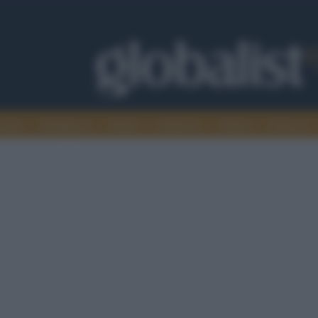
omia
Intelligence
Media
Ambiente
Cultura
Scienza