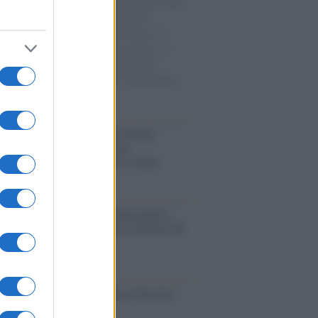
natore M5S racconta la sua esperienza sulle
e cariche di aiuti umanitari assalite
sercito israeliano. Una guerra atroce, il
ivo di disumanizzazione delle vittime, il
ismo del governo italiano e degli altri
ei, il ritorno al colonialismo. L'importanza
ovimenti.
tina /
Il Board of Peace di Trump
na il primo contratto per un
mentale avamposto militare a Gaza
nto /
La Sila diventa un palcoscenico
rale: nasce “A Farla Amare Comincia Tu
ra Sila”
cordo /
Le radici di Francesco Guccini