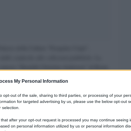
Palazzo della Cultura “Pasquino Crupi”,
 dalle confische alle collezioni pubbliche
. La
sa museo “Hendrik Christian Andersen” di Roma
Milano (che ha registrato più di 20mila
ocess My Personal Information
27 aprile 2025 e raccoglie oltre 80 opere di artisti
, Mario Sironi, Lucio Fontana, Massimo Campigli,
to opt-out of the sale, sharing to third parties, or processing of your per
formation for targeted advertising by us, please use the below opt-out s
o Schifano, Robert Rauschenberg e Christo.
 selection.
i il sindaco metropolitano di Reggio Calabria
 that after your opt-out request is processed you may continue seeing i
ased on personal information utilized by us or personal information dis
aria all’Interno con delega all’Agenzia