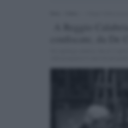
Home
>
Cultura
>
A Reggio Calabria una most
A Reggio Calabria
confiscate, da De C
Nel capoluogo calabrese, fino al 27 aprile
vedrà protagoniste le opere dei più grandi 