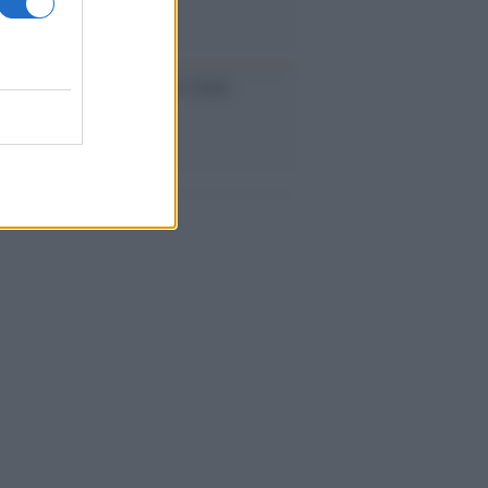
iversario /
90 anni di Yves Saint
nt, tra moda e scandali