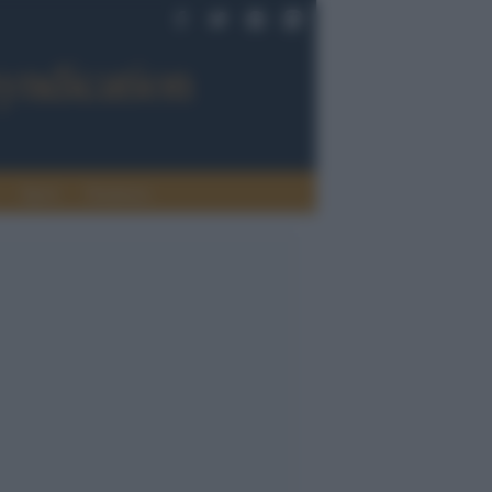
Sport
Tendenze