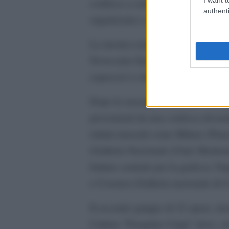
confisca a carico di un soggetto pi
authenti
organizzata e stabilmente dedito ad
La mostra consente di ripercorrere 
Novecento fino ai primi anni Duemi
espressivi e delle correnti artistic
Dopo le rassegne di Milano e Reggi
provenienti da una confisca divenu
istituti museali come Milano (Pina
(Galleria Nazionale d’Arte Moder
Istituto centrale per la grafica),
e Cosenza (Galleria nazionale di 
Il secondo gruppo di 22 opere, inv
Cultura “Pasquino Crupi” dove, si