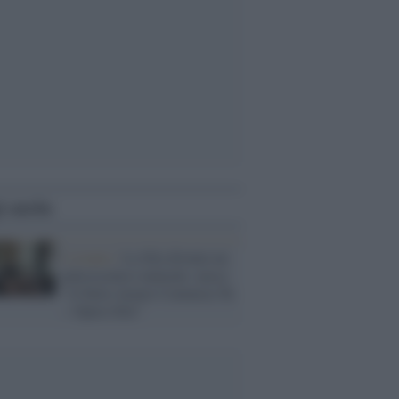
i anche
L'evento /
La Sila diventa un
palcoscenico naturale: nasce
“A Farla Amare Comincia Tu
– Opera Sila”