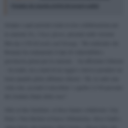
l’Irpinia che guarda al di là dei propri confini
Sempre a quel periodo risale la loro collaborazione per
Yes, I have ghosts
la canzone
, presente nelle versioni
Lucky and Strange
Blu-ray e CD di
. “Ho realizzato che
Romany ha esattamente il tipo di vulnerabilità e
giovinezza giusta per la canzone. – ha affermato Gilmour
– In realtà, era a metà di un saggio e doveva prendere un
treno quando glielo abbiamo chiesto: ‘Ok, la canto una
volta sola, accendi il microfono’ e quello è il 90 percento
del risultato finale della voce”.
Oltre al duo familiare, al disco hanno collaborato: Guy
Pratt e Tom Herbert al basso; DiStanislao, Steve Gadd e
Adam Betts alla batteria; Rob Gentry e Roger Eno alle