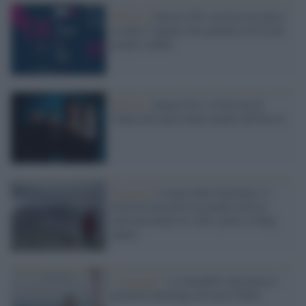
Musica /
Torna il Pif, un festival unico
in tutta l’Irpinia che guarda al di là dei
propri confini
Musica /
Sponz Fest, il festival di
Capossela quest'anno riparte dal bosco
In quota /
I suoni delle Dolomiti, il
festival che porta la grande musica
internazionale tra vette, prati e rifugi
alpini
L'omaggio /
A settembre una nuova e
preziosa antologia di Lucio Dalla