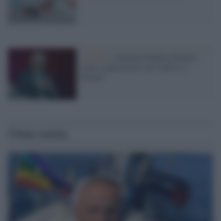
L'album /
Anthony Hopkins debutta
come compositore con “Life Is a
Dream”
Ultime notizie