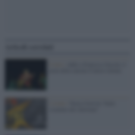
Articoli correlati
Il lutto /
Addio a Francesco Guccini, il
poeta della canzone d’autore italiana
L'evento /
Torna il festival “Dallo
sciamano allo showman”