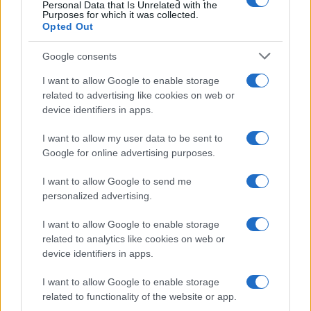
Personal Data that Is Unrelated with the
Purposes for which it was collected.
Opted Out
Syndication
Culture
Google consents
Salute
Globalist
I want to allow Google to enable storage
related to advertising like cookies on web or
Megachip
Globalscience
device identifiers in apps.
GiULia
Globalsport
I want to allow my user data to be sent to
Google for online advertising purposes.
Prima Pagina
I want to allow Google to send me
personalized advertising.
Giornale dello
Chi siamo
I want to allow Google to enable storage
Spettacolo
related to analytics like cookies on web or
Contributors
device identifiers in apps.
Wondernet
Facebook
I want to allow Google to enable storage
Giuliana Sgrena
related to functionality of the website or app.
Twitter