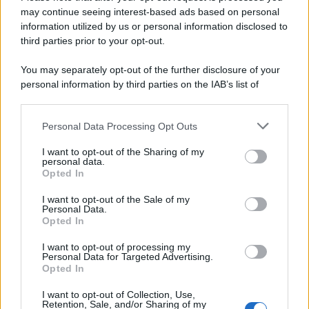
Spagna
may continue seeing interest-based ads based on personal
information utilized by us or personal information disclosed to
third parties prior to your opt-out.
La data /
L'8 agosto, quando la memoria dovrebbe insegnarci
You may separately opt-out of the further disclosure of your
qualcosa
personal information by third parties on the IAB’s list of
downstream participants.
Personal Data Processing Opt Outs
This information may also be disclosed by us to third parties
Palestina /
Il Board of Peace di Trump assegna il primo
on the IAB’s List of Downstream Participants that may further
I want to opt-out of the Sharing of my
contratto per un rudimentale avamposto militare a Gaza
disclose it to other third parties.
personal data.
Opted In
Please note that this website/app uses one or more Google
services and may gather and store information including but
I want to opt-out of the Sale of my
Personal Data.
not limited to your visit or usage behaviour. You may click to
Opted In
grant or deny consent to Google and its third-party tags to
use your data for below specified purposes in below Google
I want to opt-out of processing my
consent section.
Personal Data for Targeted Advertising.
Opted In
I want to opt-out of Collection, Use,
Retention, Sale, and/or Sharing of my