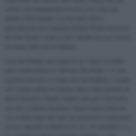
tastiere. Gli arrangiamenti di archi e coro sono stati
affidati a Will Gardner. La title track vede la
partecipazione del compianto Richard Wright (tastierista
dei Pink Floyd) e risale al 2007, durante una jam session
nel fienile della casa di Gilmour.
Luck and Strange sarà composto da 9 tracce (8 inediti
più la rielaborazione di “Between Two Points”). È stato
registrato nell’arco in cinque mesi tra Brighton e Londra
ed è il primo album di Gilmour dopo 9 anni, prodotto da
David Gilmour e Charlie Andrew, noto per il suo lavoro
con Alt-J e Marika Hackman. David Gilmour torna dal
vivo in Italia dopo otto anni: gli spettacoli si svolgeranno
al Circo Massimo di Roma il 27, 28 e 29 settembre e l’1,
2 e 3 ottobre e saranno anteprima mondiale e unici