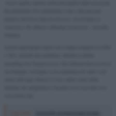
“Avevo quella canzone nella mia playlist dalla sua uscita.
Recentemente l’ho menzionata a una o due persone:
pensavo che fosse stata un successo, ma nessuno la
conosceva. Ho chiesto a Romany di provarci”, racconta
Gilmour.
I primi esperimenti canori con la figlia risalgono al 2020
e 2021, periodo dei lockdown: durante le dirette
Von Trapped series
streaming
che Gilmour faceva con la
sua famiglia, sua figlia si era cimentata nel canto e nel
suono dell’arpa. David si è reso subito conto della
melodia che sprigionava l’incontro tra le loro due voci,
cosa molto rara.
Leggi anche:
Torna il Pif, un festival unico in tutta