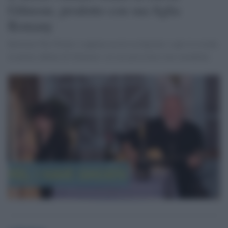
Gilmour, prodotto con sua figlia
Romany
Between Two Points è appena uscito in digitale e apre la strada
al primo album di Gilmour e al suo prossimo tour mondiale.