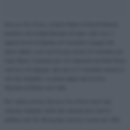
Between Two Points
, il nuovo brano di David Gilmour
prodotto con la figlia Romany all’arpa e alla voce, è
appena uscito in digitale ed è un primo assaggio del
Luck and Strange
nuovo album.
uscirà il 6 settembre per
Sony Music. Il periodo per l’ex chitarrista dei Pink Floyd
sarà ricco di impegni, dato che il 27 settembre inizierà il
suo tour mondiale. La prima tappa sarà al Circo
Massimo di Roma con 6 date.
Between Two Points
Per i meno avvezzi,
non è una
canzone originale, bensì una canzone poco nota al
The Montgolfier Brothers
pubblico dei
uscita nel 1999.