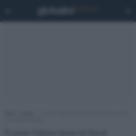
Home
>
Cultura
>
È uscito l’ultimo brano di David Gilmour, prodotto
con sua figlia Romany
È uscito l'ultimo brano di David