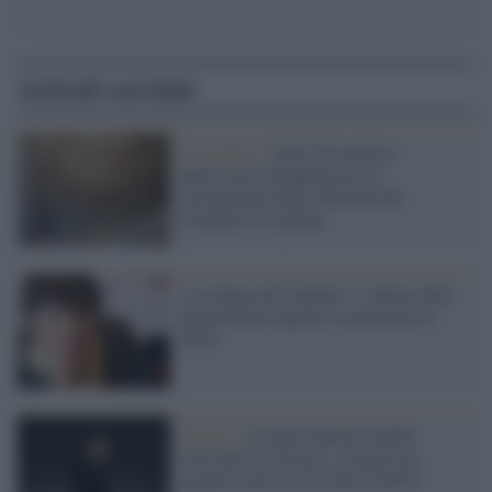
Articoli correlati
Il recupero /
Oltre 50 studiosi
aderiscono all'appello per la
salvaguardia degli affreschi del
Convento di Agnone
"La lingua dei furfanti", l’ultimo film
di Elisabetta Sgarbi in anteprima al
Tff34
Musica /
Joseph Capriati celebra
vent’anni di carriera: a Napoli un
grande evento all’Ex Base NATO