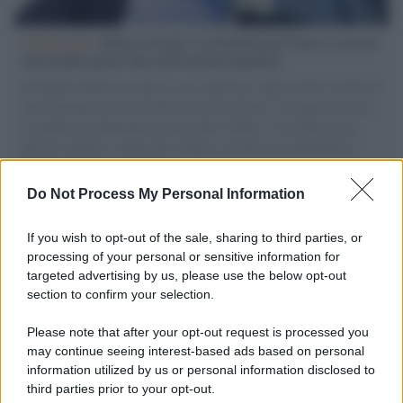
L'intervista /
Marco Croatti e la Flottilla per Gaza: le nostre
vele gonfie grazie alla sollevazione popolare
Il Senatore M5S racconta la sua esperienza sulle barche cariche di
aiuti umanitari assalite dall'esercito israeliano. Una guerra atroce,
il tentativo di disumanizzazione delle vittime, il servilismo del
governo italiano e degli altri europei, il ritorno al colonialismo.
L'importanza dei movimenti.
Do Not Process My Personal Information
Palestina /
Il Board of Peace di Trump assegna il primo
contratto per un rudimentale avamposto militare a Gaza
If you wish to opt-out of the sale, sharing to third parties, or
processing of your personal or sensitive information for
targeted advertising by us, please use the below opt-out
section to confirm your selection.
L'evento /
La Sila diventa un palcoscenico naturale: nasce “A
Farla Amare Comincia Tu – Opera Sila”
Please note that after your opt-out request is processed you
may continue seeing interest-based ads based on personal
information utilized by us or personal information disclosed to
third parties prior to your opt-out.