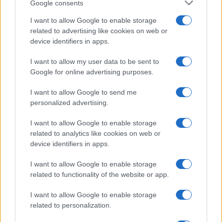
Google consents
Salute
Globalist
I want to allow Google to enable storage
related to advertising like cookies on web or
Megachip
Globalscience
device identifiers in apps.
GiULia
Globalsport
I want to allow my user data to be sent to
Google for online advertising purposes.
Prima Pagina
I want to allow Google to send me
personalized advertising.
Giornale dello
Chi siamo
I want to allow Google to enable storage
Spettacolo
related to analytics like cookies on web or
Contributors
device identifiers in apps.
Wondernet
Facebook
I want to allow Google to enable storage
Giuliana Sgrena
related to functionality of the website or app.
Twitter
I want to allow Google to enable storage
Google News
related to personalization.
Mastodon