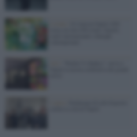
L'evento /
Il Comicon Napoli 2026
torna con oltre 650 eventi: fumetti,
ospiti internazionali e dialoghi
contemporanei
Arte /
”Warhol Vs Banksy”: arriva a
Napoli la mostra celebrativa dei grandi
artisti
L’opera /
Parthenope di Lello Esposito
celebra la città di Napoli