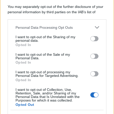
Il ricordo /
Le radici di Francesco Guccini
You may separately opt-out of the further disclosure of your
personal information by third parties on the IAB’s list of
downstream participants.
Personal Data Processing Opt Outs
This information may also be disclosed by us to third parties
L'anniversario /
90 anni di Yves Saint Laurent, tra moda e
on the IAB’s List of Downstream Participants that may further
I want to opt-out of the Sharing of my
scandali
disclose it to other third parties.
personal data.
Opted In
Please note that this website/app uses one or more Google
services and may gather and store information including but
I want to opt-out of the Sale of my
Personal Data.
not limited to your visit or usage behaviour. You may click to
Opted In
grant or deny consent to Google and its third-party tags to
use your data for below specified purposes in below Google
I want to opt-out of processing my
consent section.
Personal Data for Targeted Advertising.
Opted In
I want to opt-out of Collection, Use,
Retention, Sale, and/or Sharing of my
Personal Data that Is Unrelated with the
Purposes for which it was collected.
Opted Out
Syndication
Culture