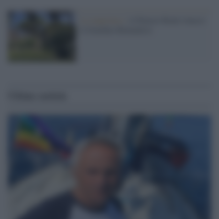
La riapertura /
A Palazzo Reale rinasce
il Giardino Romantico
Ultime notizie