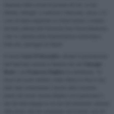
finanziato dalla società di gestione del sito, la San
Martino Alberghi. A realizzare l’intervento, invece, è il
corso di laurea magistrale in Conservazione e restauro
dei beni culturali dell’Università Suor Orsola Benincasa
sotto la vigilanza della Soprintendenza archeologica
belle arti e paesaggio di Napoli.
Lucio D’Alessandro
Il rettore
, durante la presentazione
Giuseppe
dell’intervento insieme al direttore del sito
Reale
Francesca Pagliari,
e con
ha sottolineato: “Il
lavoro dei nostri studenti a Santa Maria La Nova è una
delle tante testimonianze concrete della vocazione
pratica del nostro sistema didattico ed in particolare è
uno dei tanti impegni al servizio del patrimonio culturale
della nostra città che assumiamo con il nostro corso di