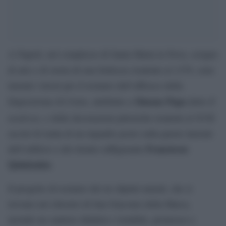
A Napoli, nel complesso di Santa Maria la Nova, scrigno
di arte e di storia di rara bellezza risalente al 1279, sono
iniziati i lavori per il restauro dell’affresco della
Simone Papa
Il
Deposizione di Cristo, attribuito a
detto
moderno
, e delle decorazioni pittoriche risalenti al XVII
secolo.Si tratta di un riquadro posto sulla parete laterale
Franciscus
dell’edificio e del ritratto raffigurante
Quinionius
.
Il progetto di restauro dei tre dipinti murali, che si
trovano nel chiostro di San Giacomo della Marca,
include un cantiere didattico visitabile, promosso e