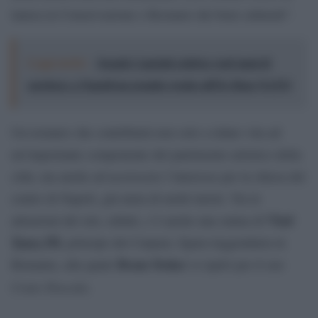
laurea in Conservazione e Restauro dei beni culturali”.
Leggi anche:
Joseph Capriati celebra vent’anni di
carriera: a Napoli un grande evento all’Ex Base NATO
Un restauro che contribuirà non solo a ridare vita ad
un’importante componente del patrimonio artistico della
città, ma anche ad accrescere l’interesse per la chiesa del
centro di Napoli, già meta di molti turisti. Tra le
Vlad
attrazioni del sito, infatti, c’è anche una statua di
Țepeș III,
principe dei Carpazi, figura leggendaria in
Bram Stoker
Romania, alla quale
si ispirò per il suo
Conte Dracula.