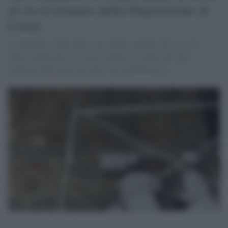
al via il restauro della Deposizione di
Cristo
A realizzare l'intervento sono alcuni studenti del corso di
laurea magistrale in Conservazione e restauro dei beni
culturali dell'Università Suor Orsola Benincasa.