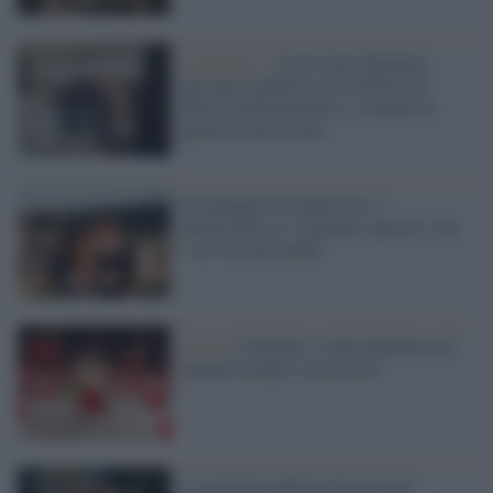
L'iniziativa /
Il mio San Valentino
speciale a parlare con la Polizia di
Stato di femminicidio e violenza di
genere in una scuola
Il sondaggio di skuola.net: 2
adolescenti su 3 vogliono sposarsi, ma
1 su 5 ha già tradito
Covid /
Coldiretti: a San Valentino gli
italiani tornano a cena fuori
Le più belle dediche d'amore dei