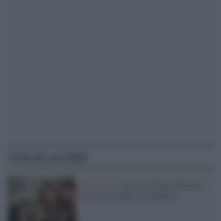
Articoli correlati
Tradizione /
La festa di San Valentino
nasce alle pendici del Palatino