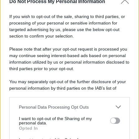
Do Not Process My Personal Information
Il caso /
Trump ha quasi esaurito l'arsenale Usa, ma il
tycoon smentisce
If you wish to opt-out of the sale, sharing to third parties, or
processing of your personal or sensitive information for
targeted advertising by us, please use the below opt-out
section to confirm your selection.
Chiesa /
Papa Leone XIV denuncia le violenze in Ucraina e
Russia e chiede il rispetto del diritto umanitario e della
Please note that after your opt-out request is processed you
diplomazia
may continue seeing interest-based ads based on personal
information utilized by us or personal information disclosed to
third parties prior to your opt-out.
Il centenario /
A L'Aquila arriva la mostra "Tito, 100 anni
You may separately opt-out of the further disclosure of your
attraverso la forma"
personal information by third parties on the IAB’s list of
downstream participants.
Personal Data Processing Opt Outs
This information may also be disclosed by us to third parties
Il medagliere /
Europei di nuoto: Pellecani guida una super
on the IAB’s List of Downstream Participants that may further
I want to opt-out of the Sharing of my
Italia
disclose it to other third parties.
personal data.
Opted In
Please note that this website/app uses one or more Google
services and may gather and store information including but