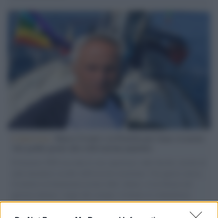
L'intervista /
Marco Croatti e la Flottilla per Gaza: le nostre
vele gonfie grazie alla sollevazione popolare
Il Senatore M5S racconta la sua esperienza sulle barche cariche di
aiuti umanitari assalite dall'esercito israeliano. Una guerra atroce,
il tentativo di disumanizzazione delle vittime, il servilismo del
governo italiano e degli altri europei, il ritorno al colonialismo.
L'importanza dei movimenti.