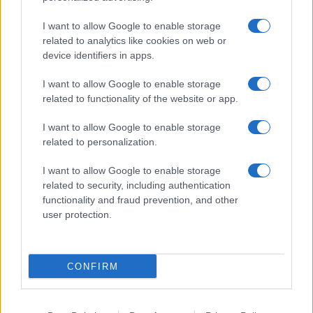
Giornale dello
Chi siamo
I want to allow Google to enable storage
Spettacolo
related to analytics like cookies on web or
Contributors
device identifiers in apps.
Wondernet
Facebook
I want to allow Google to enable storage
Giuliana Sgrena
related to functionality of the website or app.
Twitter
I want to allow Google to enable storage
Google News
related to personalization.
Mastodon
I want to allow Google to enable storage
related to security, including authentication
Cookie Policy
functionality and fraud prevention, and other
user protection.
Preferenze Privacy
CONFIRM
©2021 Globalist.it • All right reserved.