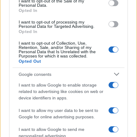
I want to opt-out of the Sale of my
Personal Data.
not limited to your visit or usage behaviour. You may click to
Opted In
grant or deny consent to Google and its third-party tags to
use your data for below specified purposes in below Google
I want to opt-out of processing my
consent section.
Personal Data for Targeted Advertising.
Opted In
I want to opt-out of Collection, Use,
Retention, Sale, and/or Sharing of my
Personal Data that Is Unrelated with the
Purposes for which it was collected.
Opted Out
Syndication
Culture
Google consents
Salute
Globalist
I want to allow Google to enable storage
related to advertising like cookies on web or
Megachip
Globalscience
device identifiers in apps.
GiULia
Globalsport
I want to allow my user data to be sent to
Google for online advertising purposes.
Prima Pagina
I want to allow Google to send me
personalized advertising.