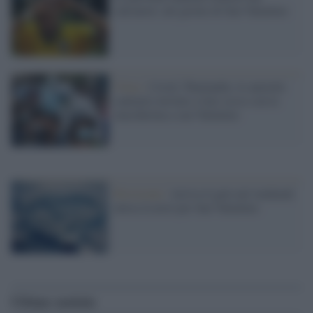
calciatori, nel giorno di San Valentino
Virus /
Covid, Thailandia: le autorità
sanitarie invitato a fare sesso con la
mascherina a san Valentino
Previsioni /
Arriva il gelo nel weekend:
attesa la neve per San Valentino
Ultime notizie