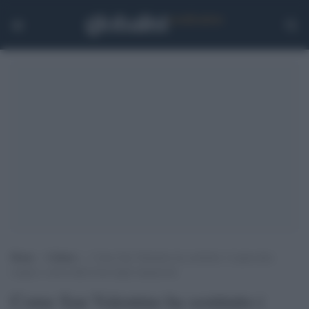
Home
>
Cultura
>
Come San Valentino ha sostituito i Lupercalia:
origini e storia della festa degli innamorati
Come San Valentino ha sostituito i