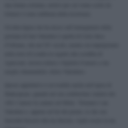
una donna cristiana, motivo per cui venne scelto da
Gelasio I come emblema della ricorrenza.
Un’altra figura che ha inciso sull’immaginario della
giornata di San Valentino è quella di Carlo duca
d’Orleans, che nel XV secolo, mentre era imprigionato
nella torre di Londra in seguito alla sconfitta di
Agincourt, inviava lettere e biglietti d’amore a sua
moglie chiamandola «dolce Valentina».
Questo appellativo è ravvisabile anche nell’opera di
Shakespeare, quando nel suo celeberrimo Amleto del
1601 l’autore fa cantare ad Ofelia: “Domani è san
Valentino e, appena sul far del giorno, io che son
fanciulla busserò alla tua finestra, voglio essere la tua