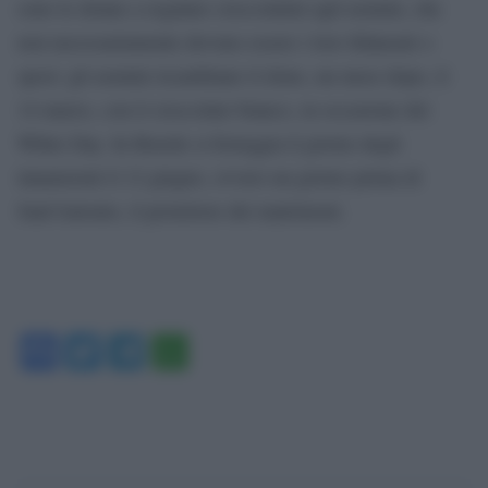
sono le donne a regalare cioccolatini agli uomini, che
non necessariamente devono essere i loro fidanzati o
sposi: gli uomini ricambiano il dono, un mese dopo, il
14 marzo, con il cioccolato bianco, in occasione del
White Day. In Brasile si festeggia il giorno degli
innamorati il 12 giugno, ovvero un giorno prima di
Sant’Antonio, il protettore dei matrimoni.
Facebook
Twitter
Telegram
WhatsApp