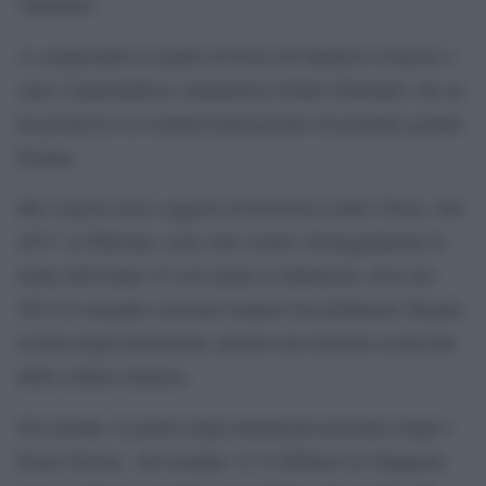
Valentina”
A comprendere il punto di forza del biglietto d’amore è
stata l’imprenditrice statunitense Esther Howland, che ne
ha promosso la commercializzazione riscuotendo grande
fortuna.
Ma l’amore non è oggetto di festività in tutti i Paesi. Nel
2017, in Pakistan, sono stati vietati i festeggiamenti in
nome dell’Islam. E così anche in Indonesia, dove nel
2012 il consiglio clericale islamico ha dichiarato illegale
la festa degli innamorati, perché non inerente ai precetti
della cultura islamica.
Nel mondo, il giorno degli innamorati presenta tempi e
forme diverse. Ad esempio, il 14 febbraio in Giappone