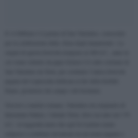
Il 14 febbraio è il giorno di San Valentino, conosciuto
per la celebrazione della «festa degli innamorati». Le
origini di questa festività risalgono al 496 d.C., anno in
cui venne istituito da papa Gelasio I il culto cristiano di
San Valentino da Terni, per sostituire l’antica festività
pagana dei Lupercalia dedicata al dio della fertilità
Fauno, protettore dei campi e del bestiame.
Vescovo e martire romano, Valentino era originario di
Interamna Nahars, l’attuale Terni, dove era nato nel 176
d.C.: la leggenda narra che egli fu il primo uomo
religioso a celebrare un’unione tra un uomo pagano e