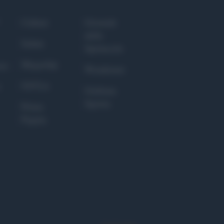
Culture
Giornale
dello
Salute
Spettacolo
Megachip
nce
Wondernet
GiULia
Giuliana
Sgrena
Prima
Pagina