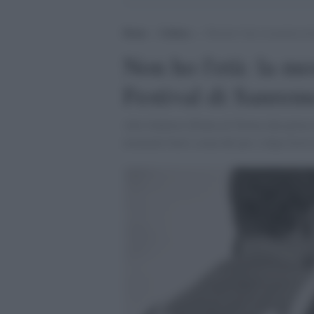
Home
>
Cultura
>
Non ho l’età: la mostra in 
Non ho l'età: la mo
Festival di Sanrem
Alle Gallerie d'Italia di Torino dal prim
momenti fuori scena del pre e dopo festiv