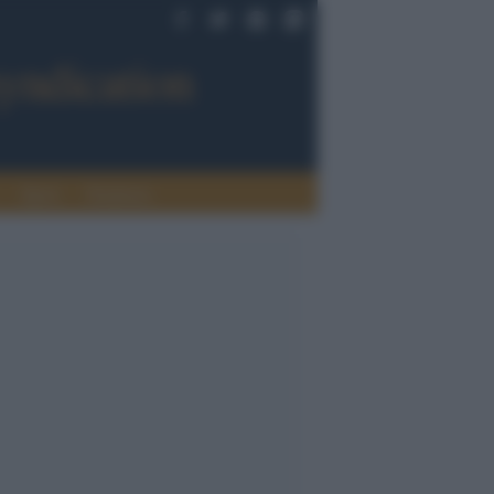
Sport
Tendenze