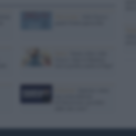
anche
dietr
Salone
Televisione /
Aldo Grasso:
ne
quant'è brutta questa Rai
Tend
onlin
artic
Satira /
Staino sfotte Aldo
Grasso: dopo la Mannoia
ambi
farà la predica anche al Papa?
Il festival /
Sanremo valuta
una serata dedicata
all’Eurovision: possibile
addio alle cover?