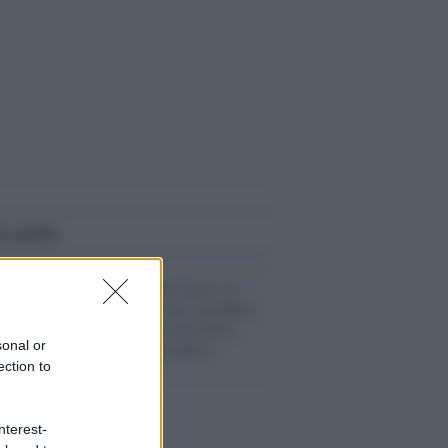
i anche
Musica /
Sal da Vinci e il
pregiudizio di chi considera
quasi sacrilego aver fatto
sonal or
vincere un (presunto)
neomelodico
ection to
nterest-