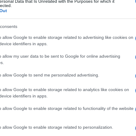
ersonal Data that Is Unrelated with the Purposes for which it
lected.
 inedito e prezioso sul backstage del Festival
Out
che scrutavano gli artisti in momenti di svago e
consents
antanti durante le prove sul palco e in platea, in
o allow Google to enable storage related to advertising like cookies on
Mina
o allora una giovanissima
seduta in platea
evice identifiers in apps.
Ulti
Adriano
 e sul palco, nello stesso anno,
o allow my user data to be sent to Google for online advertising
Mike
24.000 baci.
emo con
Nel 1964, con
s.
i
Non ho l’età
che con
vinse a 17 anni il
to allow Google to send me personalized advertising.
stra, di cantanti dimenticati e di grandi artisti
Ricchi e Poveri
nel 1968 e i
nel 1973.
o allow Google to enable storage related to analytics like cookies on
evice identifiers in apps.
 diventato ed è rimasto uno degli eventi
o allow Google to enable storage related to functionality of the website
o “non solo perché la concorrenza abbassa le armi
L'int
 non solo perché tutti i programmi della Rai
Gaza:
o allow Google to enable storage related to personalization.
nremo, ma anche perché questa dilatazione dal
solle