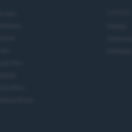
Syndication
i siamo
ntributors
Globalist
cebook
Globalscie
itter
Globalsport
ogle News
stodon
okie Policy
eferenze Privacy