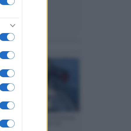
me notizie
ervista /
Marco Croatti e la Flottilla per
 le nostre vele gonfie grazie alla
vazione popolare