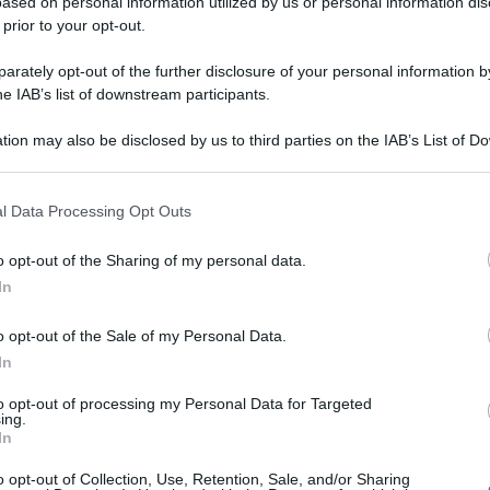
ased on personal information utilized by us or personal information dis
 prior to your opt-out.
rately opt-out of the further disclosure of your personal information by
he IAB’s list of downstream participants.
tion may also be disclosed by us to third parties on the IAB’s List of 
 that may further disclose it to other third parties.
simo Festival di Sanremo, il primo
 that this website/app uses one or more Google services and may gath
Non ha l’età. Il Festival di
alia di Torino la mostra
l Data Processing Opt Outs
including but not limited to your visit or usage behaviour. You may click 
Aldo Grasso
1976)
, curata da
in collaborazione
 to Google and its third-party tags to use your data for below specifi
o opt-out of the Sharing of my personal data.
ogle consent section.
aggio.
In
00 raccolte nell’Archivio Publifoto di Intesa
o opt-out of the Sale of my Personal Data.
In
tana, dal suo debutto, allora in tre serate e
to opt-out of processing my Personal Data for Targeted
do sulla televisione italiana nel 1955, sino al
ing.
In
 nel Salone delle Feste del Casinò di Sanremo,
 al Teatro Ariston.
o opt-out of Collection, Use, Retention, Sale, and/or Sharing