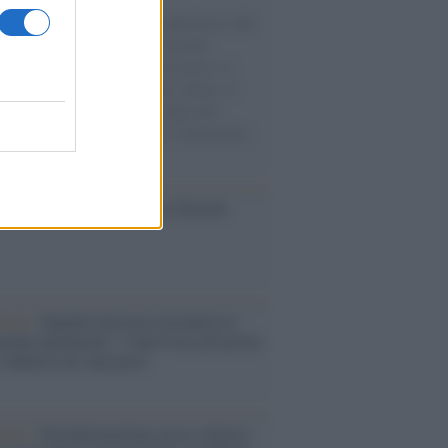
natore M5S racconta la sua esperienza sulle
e cariche di aiuti umanitari assalite
sercito israeliano. Una guerra atroce, il
ivo di disumanizzazione delle vittime, il
ismo del governo italiano e degli altri
ei, il ritorno al colonialismo. L'importanza
ovimenti.
ca /
Al maestro Francesco Guccini
cordo /
Quando Guccini raccontava le
ache epafaniche": l'intervista all'artista
i definiva un 'narratore'
udio /
Disinformazione russa e destra: