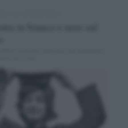
bianco e nero sul Festival di Sanremo
stra in bianco e nero sul
o
o febbraio Aldo Grasso raccoglie 85 scatti che mostrano i
al dal 1951 al 1976