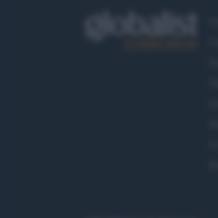
Ch
Co
Fa
Tw
Go
Ma
Co
Pr