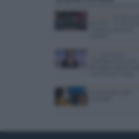
La critica /
Fiorello al 
del Libro: "La televisio
italiana ha smesso di
rischiare"
Tv /
Aldo Grasso:
"Cartabianca è un circo,
Berlinguer vede gli str
come Orsini e li paga"
Il telecomando delle
meraviglie