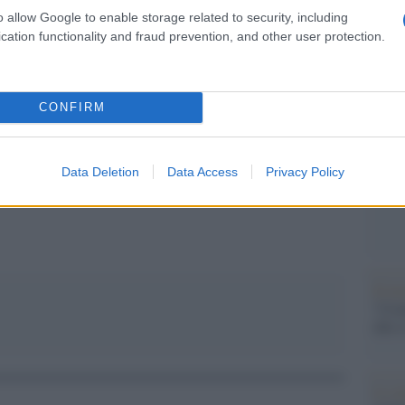
o allow Google to enable storage related to security, including
o festival sono qualcosa che segna un momento di
Il Se
cation functionality and fraud prevention, and other user protection.
barch
dall'e
tentat
servil
CONFIRM
europ
dei m
pp
Data Deletion
Data Access
Privacy Policy
Musi
Il ri
"Cron
che s
Lo st