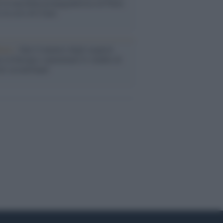
 la macchina propagandistica di Putin
o la crisi di Ceuta
enze /
Sale il numero degli acquisti
e in Europa e aumentano le vendite di
oli second hand