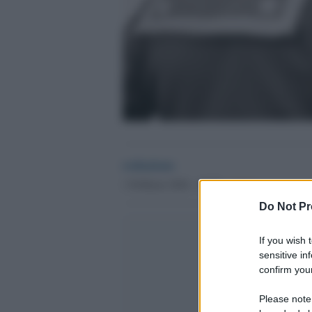
redazione
1 Febbraio 2024 - 16.29
Culture
Do Not Pr
If you wish 
sensitive in
confirm your
Please note