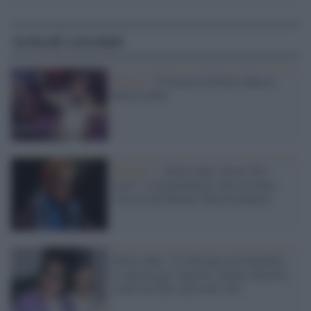
Articoli correlati
Musica /
Il ritorno di Elton John al
Rock in Rio
Disney+ /
"Elton John: Never Too
Late", il documentario che racconta
l'ascesa del Rocket Man britannico
Elton John: "Il Vaticano non benedice
le unioni gay? Ipocriti, hanno investito
soldi nel film sulla mia vita"