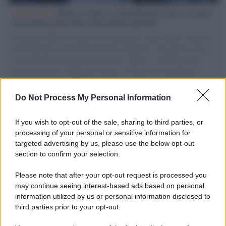
L'intervista /
Marco Croatti e la Flottilla per Gaza: le nostre
vele gonfie grazie alla sollevazione popolare
Il Senatore M5S racconta la sua esperienza sulle barche cariche di
aiuti umanitari assalite dall'esercito israeliano. Una guerra atroce,
il tentativo di disumanizzazione delle vittime, il servilismo del
governo italiano e degli altri europei, il ritorno al colonialismo.
L'importanza dei movimenti.
Do Not Process My Personal Information
Tendenze /
Sale il numero degli acquisti online in Europa e
aumentano le vendite di articoli second hand
If you wish to opt-out of the sale, sharing to third parties, or
processing of your personal or sensitive information for
targeted advertising by us, please use the below opt-out
section to confirm your selection.
Pd /
Un partito progressista e di sinistra che si spacca sul
riarmo ha un serio problema
Please note that after your opt-out request is processed you
may continue seeing interest-based ads based on personal
information utilized by us or personal information disclosed to
third parties prior to your opt-out.
Il caso /
Trump ha quasi esaurito l'arsenale Usa, ma il