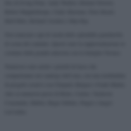
foto di Irving Penn, Andy Warhol, Helmut Newton,
Robert Mapplethorpe, Cindy Sherman, Peter Beard,
Herb Ritts, Richard Avedon e Man Ray.
Non mancano capi di moda dello splendido guardaroba
di scena del cantante. Questi sono la rappresentazione in
costume della grande amicizia con la famiglia Versace.
Numerosi sono anche i gioielli di lusso che
compariranno nel catalogo dell’asta, con una moltitudine
di progetti creativi con Chopard, Bulgari e Frank Muller,
oltre ai numerosi pezzi di Rolex, Cartier, Vacheron
Constantin, Hublot, Roger Dubuis, Piaget e Jaeger-
LeCoultre.