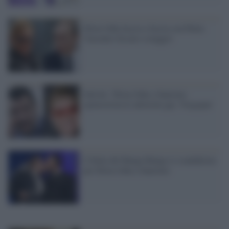
Elton John faccia a faccia con Putin:
l'incontro fissato a maggio
Salvini: 'Elton John a Sanremo
sponsorizza le adozioni gay. Vergogna'
L'Italia del Bunga Bunga si scandalizza
per Elton John a Sanremo