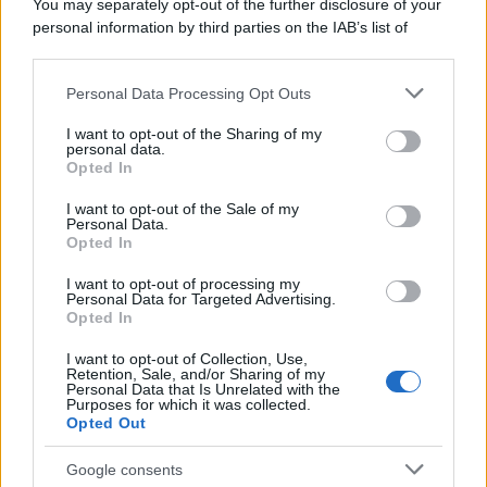
You may separately opt-out of the further disclosure of your
tycoon smentisce
personal information by third parties on the IAB’s list of
downstream participants.
Personal Data Processing Opt Outs
This information may also be disclosed by us to third parties
La banca /
Caso Mps: i pm milanesi ora vogliono vederci
on the IAB’s List of Downstream Participants that may further
I want to opt-out of the Sharing of my
chiaro sulle “chat” tra un dirigente del Mef e alcuni ministri
disclose it to other third parties.
personal data.
Opted In
Please note that this website/app uses one or more Google
services and may gather and store information including but
I want to opt-out of the Sale of my
Personal Data.
not limited to your visit or usage behaviour. You may click to
Opted In
grant or deny consent to Google and its third-party tags to
use your data for below specified purposes in below Google
I want to opt-out of processing my
consent section.
Personal Data for Targeted Advertising.
Opted In
I want to opt-out of Collection, Use,
Retention, Sale, and/or Sharing of my
Personal Data that Is Unrelated with the
Purposes for which it was collected.
Opted Out
Syndication
Culture
Google consents