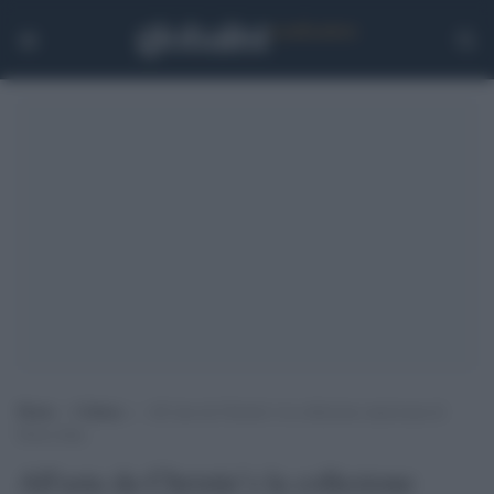
Home
>
Cultura
>
All’asta da Christie’s la collezione americana di
Elton John
All'asta da Christie’s la collezione