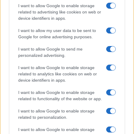
Salute
Globalist
I want to allow Google to enable storage
related to advertising like cookies on web or
Megachip
Globalscience
device identifiers in apps.
GiULia
Globalsport
I want to allow my user data to be sent to
Google for online advertising purposes.
Prima Pagina
I want to allow Google to send me
personalized advertising.
Giornale dello
Chi siamo
I want to allow Google to enable storage
Spettacolo
related to analytics like cookies on web or
Contributors
device identifiers in apps.
Wondernet
Facebook
I want to allow Google to enable storage
Giuliana Sgrena
related to functionality of the website or app.
Twitter
I want to allow Google to enable storage
Google News
related to personalization.
Mastodon
I want to allow Google to enable storage