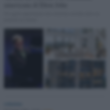
americana di Elton John
Gli oggetti appartengono alla collezione custodita nella sua
proprietà ad Atlanta.
redazione