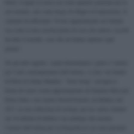
Elton, il quale la usava sia come quartier generale per le
sue tournèe, che come luogo di rifugio ed ispirazione. Il
cantante ha affermato “Il mio appartamento ad Atlanta
era come la mia caverna piena di cose che amavo, ricordi
da tutto il mondo, cose che mi hanno ispirato ogni
giorno”.
Tra gli altri oggetti, i quali determinano i gusti e l’amore
per l’arte contemporanea dell’artista, ci sono: un ritratto
di Elton di Julian Shnabel, “Your Song”, un’opera a
forma di cuore creata appositamente da Damien Hirst per
Elton John e suo marito David Furnish, un Banksy del
2017, la sua collezione di orologi, per un valore stimato
sui 10 milioni di dollari e un catalogo che mostra
l’amore dell’artista per la fotografia in cui sono presenti