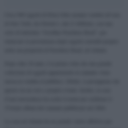
Circa 900 oggetti di Elton John saranno venduti all’asta
di New York, da Christie’s, dal 21 febbraio, con una
serie di intitolata “Goodbye Peachtree Road”, per
rimarcare la provenienza degli oggetti custoditi proprio
nella sua proprietà di Peachtree Road, ad Atlanta.
Dopo oltre 20 anni, è la prima volta che una grande
collezione di oggetti appartenenti al cantante viene
messa in vendita al pubblico. Difatti, si presuppone che
questo sia un vero e proprio evento. Inoltre, la casa
d’aste newyorkese ha scelto il nome per celebrare il
27esimo album del cantante pubblicato nel 2004.
La casa ad Atlanta ha un grande valore affettivo per