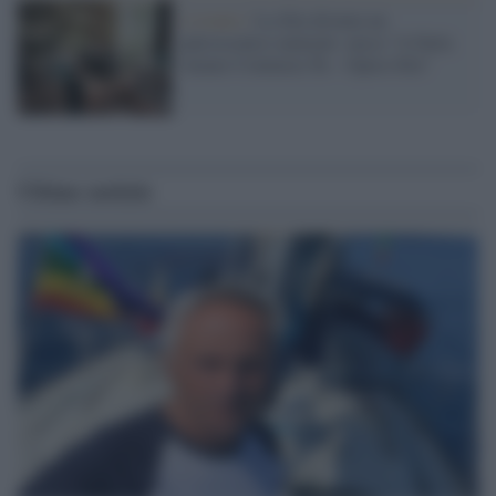
L'evento /
La Sila diventa un
palcoscenico naturale: nasce “A Farla
Amare Comincia Tu – Opera Sila”
Ultime notizie