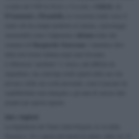
Troilo e Cressida
Sofocle
a teatro nel 1949 in
, a
, da
D’Annunzio
Pirandello,
a
la vocazione totale verso il
teatro che ha sempre preferito al cinema, i personaggi
Adriano
memorabili come l’imperatore
tratto dal
Marguerite Yourcenar
romanzo di
, l’autentico divo
della televisione italiana negli anni Sessanta.
L’Albertazzi “perdente” è, invece, più difficile da
inquadrare, ma coinvolge molti aspetti della sua vita
privata e delle sue scelte personali, come il passato da
repubblichino mai rinnegato e gli anni di carcere fatti
proprio per questa ragione.
Info e biglietti
La biglietteria del Teatro della Pergola, in via della
Pergola n. 30, è aperta dal lunedì al sabato, dalle ore 10