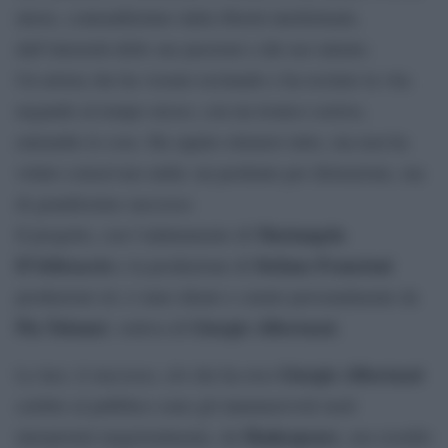
attore, contraddistinto dalla libertà intellettuale,
dall’intensità delle sue passioni e dal suo talento.
Un artista che ha vissuto recitando e ha recitato la vita
negando al tempo stesso, con un ironico sorriso,
entrambe le cose. Ha saputo ottenere tutto, ma non ha
voluto conservare nulla: un perdente per distrazione, ma
di grandissimo successo.
Mariangela
Il progetto, con l’adattamento di
D’Abbraccio
Stefano Francioni
e la produzione di
produzioni srl, è stato ideato e curato personalmente da
Pia Tolomei
Giorgio Albertazzi.
, vedova di
Giorgio Albertazzi
Le luci, il successo, ciò che ha reso
celebre al pubblico sono gli innumerevoli ruoli
Shakespeare
interpretati magistralmente, da
, suo esordio