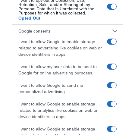
I want to opt-out of Collection, Use,
Retention, Sale, and/or Sharing of my
Personal Data that Is Unrelated with the
Purposes for which it was collected.
Opted Out
Syndication
Culture
Google consents
Salute
Globalist
I want to allow Google to enable storage
related to advertising like cookies on web or
Megachip
Globalscience
device identifiers in apps.
GiULia
Globalsport
I want to allow my user data to be sent to
Google for online advertising purposes.
Prima Pagina
I want to allow Google to send me
personalized advertising.
Giornale dello
Chi siamo
I want to allow Google to enable storage
Spettacolo
related to analytics like cookies on web or
Contributors
device identifiers in apps.
Wondernet
Facebook
I want to allow Google to enable storage
Giuliana Sgrena