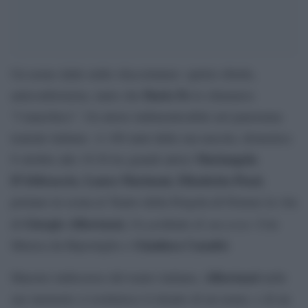
Un uomo dalle mille sfaccettature: spirito ribelle,
Dario Fo
anticonformista, tanto che
lo chiamava
“l’anarchico”. Un attore indimenticabile nel panorama
teatrale italiano. A 100 anni dalla sua nascita, domenica
Mariangela
8 ottobre alle 19:30 tre grandi attrici
D’Abbraccio, Laura Marinoni, Elisabetta Pozzi
,
portano in scena al Teatro della Pergola di Firenze la vita
Giorgio Albertazzi,
Un pe
di successo
di
rdente
. Con
Gianluca Casadei
Musica da Ripostiglio e
.
Albertazzi
Maestro indiscusso del teatro italiano,
nelle
sue memorie ci restituisce il ritratto di un uomo, e di un