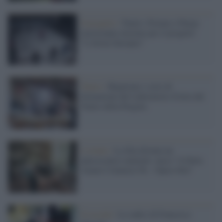
Il progetto /
Teatro: Firenze e Parigi
lavoreranno insieme per il progetto
"L’Attore Europeo"
Teatro /
Ripartono i corsi di
formazione del Laboratorio d'Arte del
Teatro della Pergola
L'evento /
La Sila diventa un
palcoscenico naturale: nasce “A Farla
Amare Comincia Tu – Opera Sila”
Il ricordo /
Le radici di Francesco