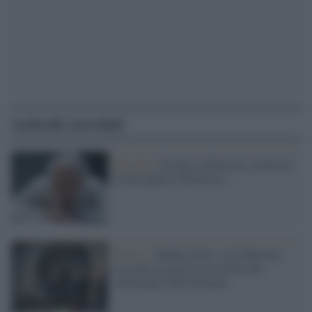
Articoli correlati
Ricordo /
Giorgio Albertazzi, memorie
di una figura controversa
Firenze /
Bunker Kiev: così Massini
racconta la guerra in Ucraina dal
sotterraneo della Pergola