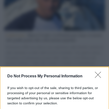
L'intervista /
Marco Croatti e la Flottilla per Gaza: le nostre
vele gonfie grazie alla sollevazione popolare
Il Senatore M5S racconta la sua esperienza sulle barche cariche di
aiuti umanitari assalite dall'esercito israeliano. Una guerra atroce,
il tentativo di disumanizzazione delle vittime, il servilismo del
governo italiano e degli altri europei, il ritorno al colonialismo.
L'importanza dei movimenti.
Do Not Process My Personal Information
Cisgiordania /
L’esercito israeliano si ritira dal campo
profughi di Qalandiya dopo tre giorni di violenze contro i
If you wish to opt-out of the sale, sharing to third parties, or
palestinesi
processing of your personal or sensitive information for
targeted advertising by us, please use the below opt-out
section to confirm your selection.
Giornalismo /
Addio a Stefano Marcelli, colonna della Rai