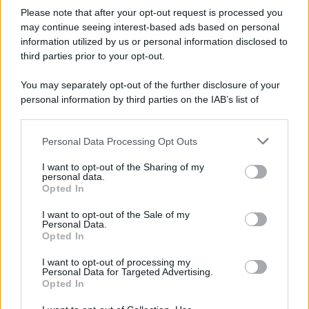
di Firenze e dirigente dell'Usigrai
Please note that after your opt-out request is processed you
may continue seeing interest-based ads based on personal
information utilized by us or personal information disclosed to
third parties prior to your opt-out.
Lo scenario /
Ceuta, l’ombra del Marocco sull’assalto
You may separately opt-out of the further disclosure of your
mentre Trump rafforza i rapporti con Rabat e trama contro la
personal information by third parties on the IAB’s list of
Spagna
downstream participants.
Personal Data Processing Opt Outs
This information may also be disclosed by us to third parties
La data /
L'8 agosto, quando la memoria dovrebbe insegnarci
on the IAB’s List of Downstream Participants that may further
I want to opt-out of the Sharing of my
qualcosa
disclose it to other third parties.
personal data.
Opted In
Please note that this website/app uses one or more Google
services and may gather and store information including but
I want to opt-out of the Sale of my
Personal Data.
not limited to your visit or usage behaviour. You may click to
Opted In
grant or deny consent to Google and its third-party tags to
use your data for below specified purposes in below Google
I want to opt-out of processing my
consent section.
Personal Data for Targeted Advertising.
Opted In