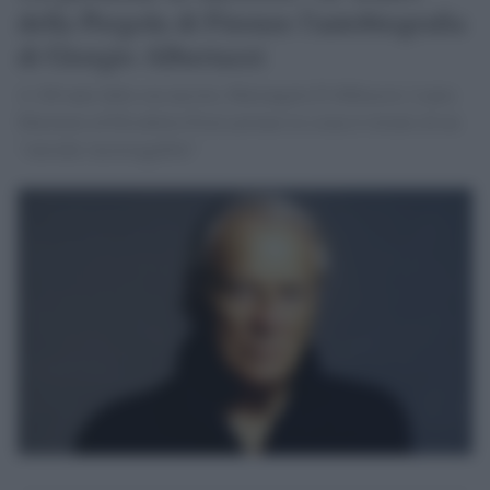
della Pergola di Firenze l'autobiografia
di Giorgio Albertazzi
A 100 anni dalla sua nascita, Mariangela D'Abbraccio, Laura
Marinoni ed Elisabetta Pozzi portano in scena il ritratto di un
"outsider incorreggibile"