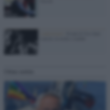
Guccini
L'anniversario /
90 anni di Yves Saint
Laurent, tra moda e scandali
Ultime notizie