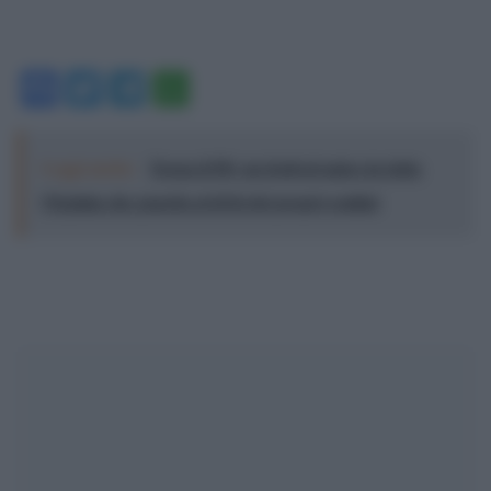
Facebook
Twitter
Telegram
WhatsApp
Leggi anche:
Torna il Pif, un festival unico in tutta
l’Irpinia che guarda al di là dei propri confini