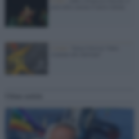
Il lutto /
Addio a Francesco Guccini, il
poeta della canzone d’autore italiana
L'evento /
Torna il festival “Dallo
sciamano allo showman”
Ultime notizie