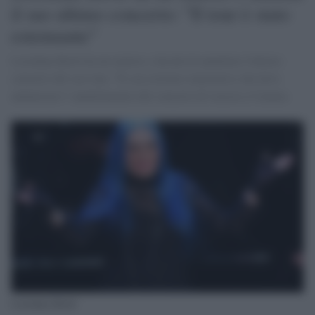
il suo ultimo concerto: "Il tour è stato
estenuante"
Loredana Bertè ha un malore e decide di annullare l'ultimo
concerto del suo tour. “È con estremo rammarico che devo
annunciare l' annullamento del concerto di stasera a Catania.
Loredana Bertè