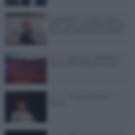
Loredana Bertè: "Usiamo le parole
giuste, Willy e Maria Paola sono stati
uccisi dalla cultura fascista dell'odio"
Musica /
Questa sera "Wind Music
Awards 2016" all'Arena di Verona
Musica /
Al maestro Francesco
Guccini