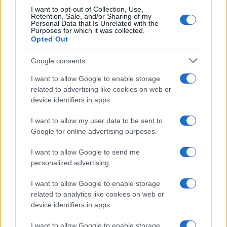
I want to opt-out of Collection, Use,
Retention, Sale, and/or Sharing of my
Personal Data that Is Unrelated with the
Purposes for which it was collected.
Opted Out
Syndication
Culture
Google consents
Salute
Globalist
I want to allow Google to enable storage
related to advertising like cookies on web or
Megachip
Globalscience
device identifiers in apps.
GiULia
Globalsport
I want to allow my user data to be sent to
Google for online advertising purposes.
Prima Pagina
I want to allow Google to send me
personalized advertising.
Giornale dello
Chi siamo
I want to allow Google to enable storage
Spettacolo
related to analytics like cookies on web or
Contributors
device identifiers in apps.
Wondernet
Facebook
I want to allow Google to enable storage