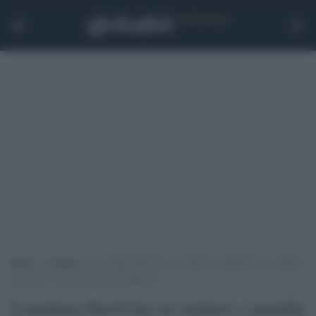
Home
>
Cultura
>
Loredana Bertè ha un malore e annulla il suo ultimo
concerto: “Il tour è stato estenuante”
Loredana Bertè ha un malore e annulla