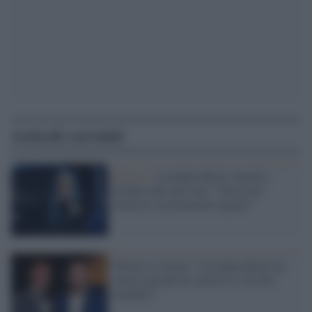
Articoli correlati
Musica /
Loredana Bertè cancella
un'altra data del tour: "Necessari
ulteriori accertamenti urgenti"
Pillon la vittima: "Loredana Bertè mi
attacca perché ho salvato le vite dei
bambini"