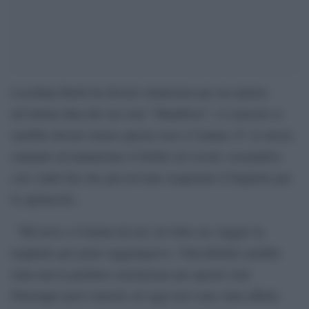
Loredana Bertè ha dovuto rinunciare per un malore
all’ultima data del suo tour “Manifesto”, il concerto si
sarebbe dovuto tenere questa sera a Catania. E’ la stessa
cantante ad annunciare il forfait sui social, scusandosi
con i tanti fan che già avevano acquistato il biglietto per
lo spettacolo.
“Mi trovo a Catania da ieri, ho fatto un viaggio in
traghetto per poter raggiungervi, Villa Bellini sarebbe
stata una la perfetta conclusione per questo tour.
Purtroppo però stanotte ed oggi non sono stata affatto