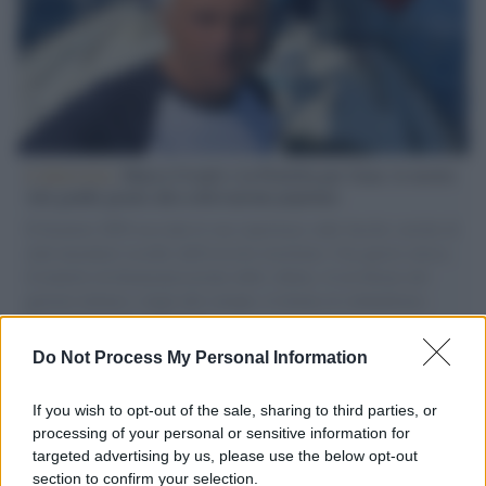
L'intervista /
Marco Croatti e la Flottilla per Gaza: le nostre
vele gonfie grazie alla sollevazione popolare
Il Senatore M5S racconta la sua esperienza sulle barche cariche di
aiuti umanitari assalite dall'esercito israeliano. Una guerra atroce,
il tentativo di disumanizzazione delle vittime, il servilismo del
governo italiano e degli altri europei, il ritorno al colonialismo.
L'importanza dei movimenti.
Do Not Process My Personal Information
Tel Aviv /
La “vittoria totale” di Israele significa una guerra
senza fine
If you wish to opt-out of the sale, sharing to third parties, or
processing of your personal or sensitive information for
targeted advertising by us, please use the below opt-out
section to confirm your selection.