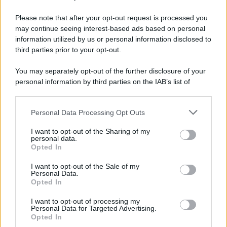
Vangelo /
La vita si intreccia con le paure come il giorno
succede alla notte
Please note that after your opt-out request is processed you
may continue seeing interest-based ads based on personal
information utilized by us or personal information disclosed to
third parties prior to your opt-out.
La scoperta /
Oplontis, le vittime dell’eruzione del Vesuvio
You may separately opt-out of the further disclosure of your
furono più numerose del previsto
personal information by third parties on the IAB’s list of
downstream participants.
Personal Data Processing Opt Outs
This information may also be disclosed by us to third parties
Il medagliere /
Europei di nuoto: Pellecani guida una super
on the IAB’s List of Downstream Participants that may further
I want to opt-out of the Sharing of my
Italia
disclose it to other third parties.
personal data.
Opted In
Please note that this website/app uses one or more Google
services and may gather and store information including but
I want to opt-out of the Sale of my
Personal Data.
not limited to your visit or usage behaviour. You may click to
Opted In
grant or deny consent to Google and its third-party tags to
use your data for below specified purposes in below Google
I want to opt-out of processing my
consent section.
Personal Data for Targeted Advertising.
Opted In