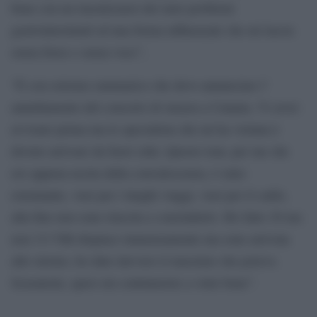
bene con un riacutizzarsi dei miei problemi
gastrointestinali ed una forma influenzale che mi lascia
senza forze e senza voce”,
“È con estremo rammarico che devo annunciare l’
annullamento del concerto di stasera a Catania. Vi avrei
avvisato prima ma lo specialista che mi ha visitata è
dovuto arrivare da fuori città. Questo tour, per me che
ero appena uscita dalla convalescenza, è stato
estenuante, vuoi per i lunghi viaggi, vuoi per il caldo,
alla fine non sono riuscita a concluderlo. Ho fatto 30 ma
non 31!!!Mi dispiace immensamente ma sono arrivata
allo stremo, ho dato davvero il massimo che potevo.
Scusatemi, spero mi continuerete a voler bene”.