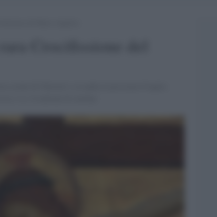
cifissione del Beato Angelico
rara Crocifissione del
sta serale di Christie’s a Londra il prossimo 6 luglio.
tra i 4 e i 6 milioni di sterline