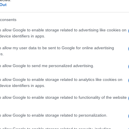
barch
Out
dall'e
tentat
servil
consents
europ
o allow Google to enable storage related to advertising like cookies on
dei m
evice identifiers in apps.
Vang
o allow my user data to be sent to Google for online advertising
come 
s.
to allow Google to send me personalized advertising.
o allow Google to enable storage related to analytics like cookies on
La sc
evice identifiers in apps.
dell’
nume
o allow Google to enable storage related to functionality of the website
Il me
o allow Google to enable storage related to personalization.
guida
o allow Google to enable storage related to security, including