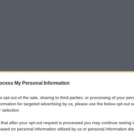
Beato Angelico
da
sarà battuta all’asta da
ocess My Personal Information
Old Master Part I Sale
 centro della
, la sessione
ndi opere del passato, prevista in calendario a
to opt-out of the sale, sharing to third parties, or processing of your per
formation for targeted advertising by us, please use the below opt-out s
London Art Week
nte le iniziative nella
.
 selection.
ne con la Vergine, San Giovanni Battista e la
 that after your opt-out request is processed you may continue seeing i
ased on personal information utilized by us or personal information dis
rarissimo capolavoro
i un
dipinto dal pittore