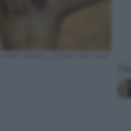
an Giovanni e la Maddalena", opera di Beato Angelico, risalente
Legg