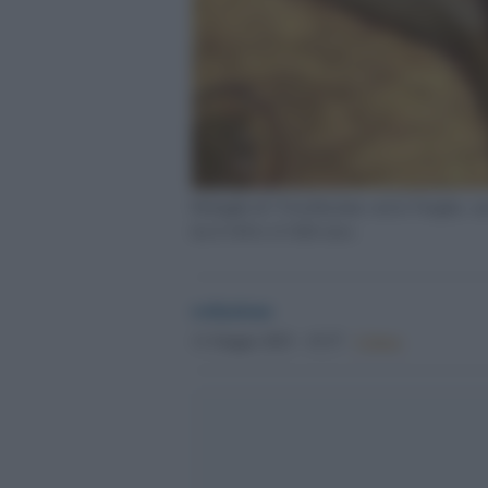
Dettaglio di "Crocifissione con la Vergine, s
tra il 1414 e il 1424 circa
redazione
11 Giugno 2023 - 19.37
Culture