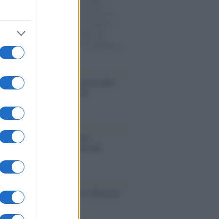
e cariche di aiuti umanitari assalite
sercito israeliano. Una guerra atroce, il
ivo di disumanizzazione delle vittime, il
ismo del governo italiano e degli altri
ei, il ritorno al colonialismo. L'importanza
ovimenti.
elo /
La vita si intreccia con le paure
il giorno succede alla notte
operta /
Oplontis, le vittime
eruzione del Vesuvio furono più
rose del previsto
dagliere /
Europei di nuoto: Pellecani
 una super Italia