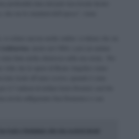
una profondità data dal palo trasversale destro
a, che era lo standard dell’epoca”, viene
, si celano ancora molte ombre: si ritiene che sia
 Ashburton
, morto nel 1864, e poi sia andata
 stata fatta molta chiarezza sulla sua storia. Per
me volte che le opere di Beato Angelico siano
recente risale all’anno scorso, quando è stata
Saint Dominic and the
er 4,7 milioni di dollari
na tavola raffigurante San Domenico e san
Gogh a Modigliani, oltre due secoli di ritratti