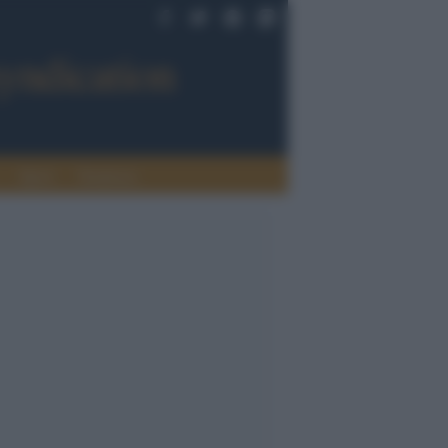
Sport
Tendenze