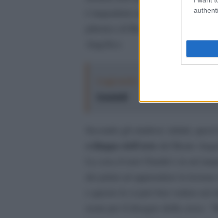
authenti
è inquadrato nel linguaggio
pittorico di Beato
Angelico.
Leggi anche:
A Parma “LEI”: da Van 
femminili
Secondo gli studiosi, infatti, ques
sviluppo dell’arte
del Beato Angeli
La casa d’aste Charlie’s in un’am
dei primi ad apprendere la lezione
e questo lo si può ben vedere nel d
usata per il disegno della croce. “R