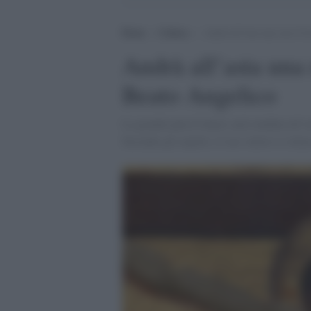
Home
>
Cultura
>
Andrà all’asta una rara Cro
Andrà all’asta una 
Beato Angelico
La grande pala d’altare sarà venduta all’a
Secondo gli esperti, il suo valore si stima 