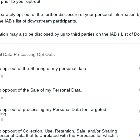
 prior to your opt-out.
o alla prima metà del Quattrocento, tra il 1419 e
rately opt-out of the further disclosure of your personal information by
ato come uno dei pezzi più originali e pregiati,
he IAB’s list of downstream participants.
 valore di mercato si aggira tra i quattro e i sei
tion may also be disclosed by us to third parties on the IAB’s List of 
Ulti
a i quattro e i sette milioni di euro (dati tratti
 that may further disclose it to other third parties.
London Art Week
 sul sito dedicato alla
).
 that this website/app uses one or more Google services and may gath
l Data Processing Opt Outs
including but not limited to your visit or usage behaviour. You may click 
pi recenti, meno di trenta anni fa. È stato
 to Google and its third-party tags to use your data for below specifi
o opt-out of the Sharing of my personal data.
ogle consent section.
deputy chairman
e oggi
(vice-presidente) di
In
utenticarla e a pubblicarla sul Burlington
o opt-out of the Sale of my Personal Data.
ando l’attenzione di diversi studiosi.
In
to opt-out of processing my Personal Data for Targeted
L'int
ing.
Gaza:
In
solle
o opt-out of Collection, Use, Retention, Sale, and/or Sharing
Il Se
ersonal Data that Is Unrelated with the Purposes for which it
lected.