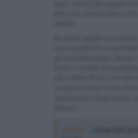
logica, senza la falsa aggiunta di 
della croce, come di solito si usav
aggiunto.
Per quanto riguarda la provenienza
Lord
stata acquistata dal secondo
agli eredi della famiglia. Ma non è
il resto, è accaduto solo pochissi
state vendute all’asta: il caso più 
venduta da Christie’s a New York p
Stigmatization of Saint Francies,
u
Francesco.
Leggi anche:
A Parma “LEI”: da Van 