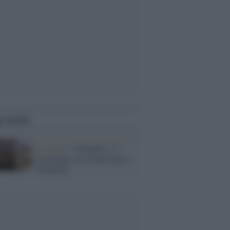
i anche
L’evento /
“Aenigma”, il
Germanico tra archeologia e
fotografia