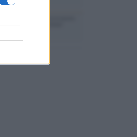
ntenario /
A L'Aquila arriva la mostra
, 100 anni attraverso la forma"