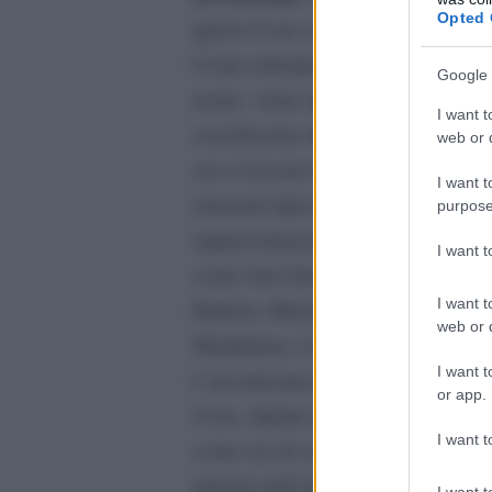
Opted 
ignoto il suo committente.
Come anticipa lo stesso
Google 
nome, viene raffigurata la
I want t
crocifissione di Cristo, di
web or d
cui si trovano le figure e gli
I want t
elementi tipici della
purpose
rappresentazione religiosa,
I want 
come San Giovanni
I want t
Battista, Maria Vergine e la
web or d
Maddalena. L’intera scena
I want t
è incorniciata da un fondo
or app.
d’oro, dipinto a tempera,
I want t
come era di consueto per i
dettami dell’epoca. Il tutto
I want t