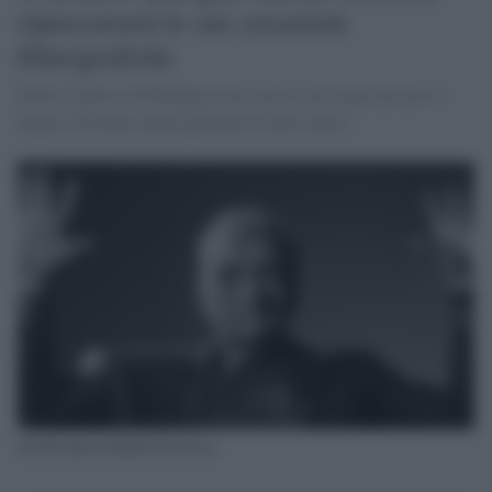
ripercorrerà le sue creazioni
filmografiche
Dalla Cineteca di Bologna è arrivato il lascia passare per il
regista. Presenti anche pellicole di altri autori
Gli 80 anni di Martin Scorsese