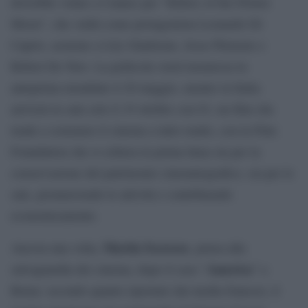
dovrebbe volare a Cannes per “Killers of the Flower
Moon”, che vedrà come protagonista Leonardo Di
Caprio, assieme a Lily Gladstone, Jesse Plemons e
Robert De Niro. La pellicola verrà trasmessa in
anteprima mondiale il 20 maggio, mentre in Italia
arriverà in sala solo il 19 ottobre con 01; un film che
tende a sostenere il cinema a tutto tondo, con la Film
Foundation che si schiera in prima linea sia per la
conservazione del patrimonio cinematografico, sia per le
sale, promuovendo le attività e contribuendo
economicamente.
Martin Scorsese
Ancora una volta,
, pensa alla
America
salvaguardia dei cinema, dopo il caso “
” a
Roma: secondo quanto riportato dai media francesi, il