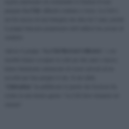
regista americano sta sostenendo il Cinema d’essai
La Clef
parigino
, affinché continui a vivere. La Clef è
nel bel mezzo di una battaglia che dura da 5 anni, poiché
il gruppo bancario proprietario dell’edificio ha cercato di
venderlo.
La Clef Revival Collective
Adesso il gruppo “
”, i cui
membri hanno occupato la sede per due anni e mezzo,
hanno finalmente annunciato di essere arrivati ad un
accordo per fare proprio il sito. Il sito della
Libération
“
” ha pubblicato le parole che Scorsese ha
scritto in una lettera aperta: “La Clef deve rimanere un
cinema”.