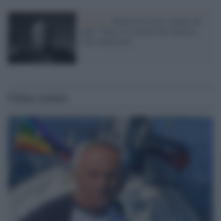
Cinema /
Martin Scorsese compie 80
anni: i film e la carriera del maestro
italo-americano
Ultime notizie