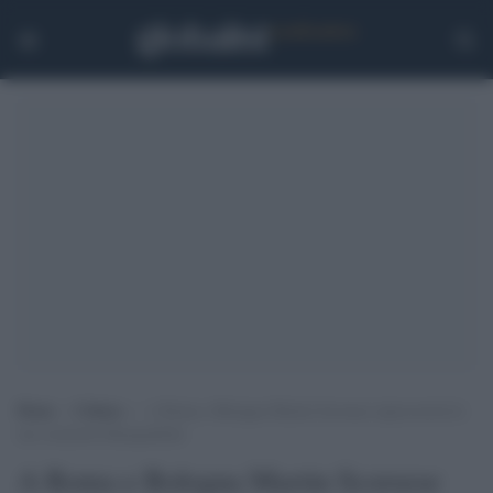
Home
>
Cultura
>
A Roma e Bologna Martin Scorsese ripercorrerà le
sue creazioni filmografiche
A Roma e Bologna Martin Scorsese