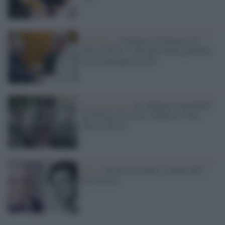
Il dialogo /
Francesco, Scorsese e il
film su Gesù: il bisogno della genialità
di un linguaggio nuovo
La recensione /
La cattiveria raccontata
da Martin Scorsese: "Killers of the
flower Moon"
Film /
Scorsese-Cortes: il nuovo duo
del cinema