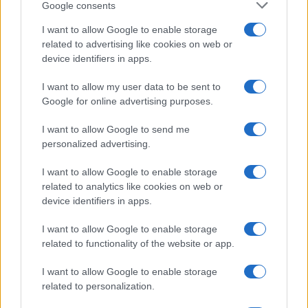
Google consents
Salute
Globalist
I want to allow Google to enable storage
related to advertising like cookies on web or
Megachip
Globalscience
device identifiers in apps.
GiULia
Globalsport
I want to allow my user data to be sent to
Google for online advertising purposes.
Prima Pagina
I want to allow Google to send me
personalized advertising.
Giornale dello
Chi siamo
I want to allow Google to enable storage
Spettacolo
related to analytics like cookies on web or
Contributors
device identifiers in apps.
Wondernet
Facebook
I want to allow Google to enable storage
Giuliana Sgrena
related to functionality of the website or app.
Twitter
I want to allow Google to enable storage
Google News
related to personalization.