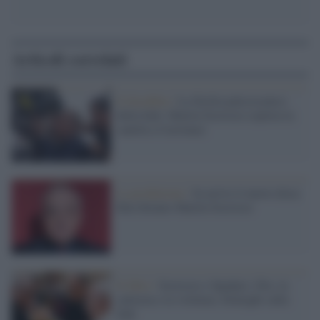
Articoli correlati
Il docufilm /
La Sicilia palcoscenico
della fede: Martin Scorsese esplora la
santità a Custonaci
La produzione /
In arrivo il nuovo docu-
film firmato Martin Scorsese
Il libro /
Scorsese e Spadaro: Dio, la
salvezza e la violenza. Dialoghi sulla
fede