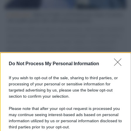
L'intervista /
Marco Croatti e la Flottilla per Gaza: le nostre
vele gonfie grazie alla sollevazione popolare
Il Senatore M5S racconta la sua esperienza sulle barche cariche di
aiuti umanitari assalite dall'esercito israeliano. Una guerra atroce,
il tentativo di disumanizzazione delle vittime, il servilismo del
governo italiano e degli altri europei, il ritorno al colonialismo.
L'importanza dei movimenti.
Do Not Process My Personal Information
Cisgiordania /
L’esercito israeliano si ritira dal campo
profughi di Qalandiya dopo tre giorni di violenze contro i
If you wish to opt-out of the sale, sharing to third parties, or
palestinesi
processing of your personal or sensitive information for
targeted advertising by us, please use the below opt-out
section to confirm your selection.
Giornalismo /
Addio a Stefano Marcelli, colonna della Rai
di Firenze e dirigente dell'Usigrai
Please note that after your opt-out request is processed you
may continue seeing interest-based ads based on personal
information utilized by us or personal information disclosed to
third parties prior to your opt-out.