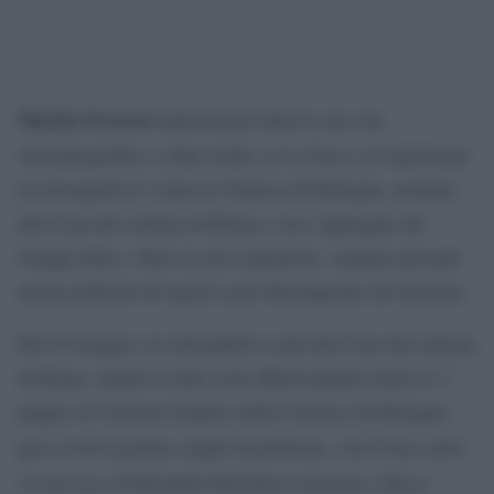
Martin Scorsese
ripercorrerà tutta la sua vita
carta bianca
cinematografica: a dare totale
al regista per
la retrospettiva è stata la Cineteca di Bologna, assieme
alla Casa del cinema di Roma e con l’appoggio del
Gruppo Hera. Oltre ai suoi capolavori, saranno presenti
anche pellicole di registi scelti direttamente da Scorsese.
Dal 29 maggio, la retrospettiva sarà alla Casa del cinema
di Roma, mentre il tutto avrà effettivamente inizio il 1°
giugno al Cinema Lumière della Cineteca di Bologna:
Prima della
qui si avrà la prima coppia di pellicole, con
rivoluzione
Mean
di Bernardo Bertolucci insieme a