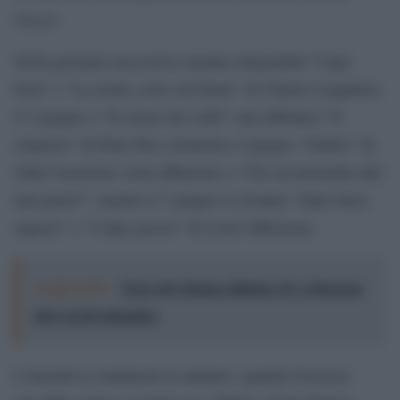
Streets
.
Nella giornata successiva saranno disponibili “Cape
Fear” e “La morte corre sul fiume” di Charles Laughton;
il 3 giugno a “Il colore dei soldi” sarà abbinato “Il
sorpasso” di Dino Risi, domenica 4 giugno “Ombre” di
John Cassavetes verrà affiancato a “Chi sta bussando alla
mia porta?”, mentre il 7 giugno si avranno “Quei bravi
ragazzi” e “Colpo grosso” di Lewis Milestone.
Leggi anche:
Terre di Cinema edizione 15: a Siracusa
dal 2 al 20 settembre
L’iniziativa continuerà in autunno, quando Scorsese