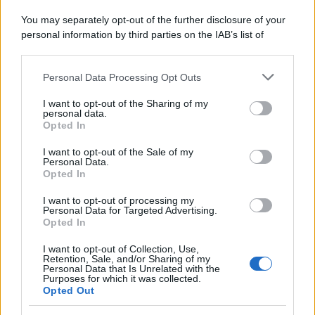
Lo scenario /
Ceuta, l’ombra del Marocco sull’assalto
You may separately opt-out of the further disclosure of your
mentre Trump rafforza i rapporti con Rabat e trama contro la
personal information by third parties on the IAB’s list of
Spagna
downstream participants.
Personal Data Processing Opt Outs
This information may also be disclosed by us to third parties
La data /
L'8 agosto, quando la memoria dovrebbe insegnarci
on the IAB’s List of Downstream Participants that may further
I want to opt-out of the Sharing of my
qualcosa
disclose it to other third parties.
personal data.
Opted In
Please note that this website/app uses one or more Google
services and may gather and store information including but
I want to opt-out of the Sale of my
Personal Data.
not limited to your visit or usage behaviour. You may click to
Opted In
grant or deny consent to Google and its third-party tags to
use your data for below specified purposes in below Google
I want to opt-out of processing my
consent section.
Personal Data for Targeted Advertising.
Opted In
I want to opt-out of Collection, Use,
Retention, Sale, and/or Sharing of my
Personal Data that Is Unrelated with the
Purposes for which it was collected.
Opted Out
Syndication
Culture