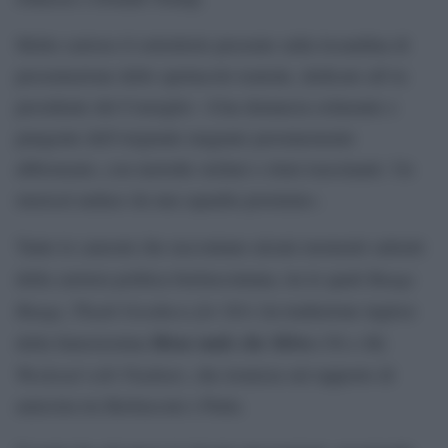
Molto curioso il sottotitolo presente sulla locandina di
presentazione dello spettacolo teatrale, dedicato all’ex
presidente del Consiglio: «Una denuncia esilarante e
pungente dell’originale magnate perennemente
abbronzato, con melodie stellari e ritmi trascinanti. Un
musical audace da una squadra premiata».
Tante le canzoni che raccontano alcuni momenti salienti
Bunga
della carriera politica berlusconiana, tra le quali
Bunga
Thank Goodness for Silvi
,
(la traduzione inglese
Meno male che Silvio c’è
My
della famosissima
) e
Weekend with Vladimir
, che ironizza sul rapporto di
amicizia tra Berlusconi e Putin.