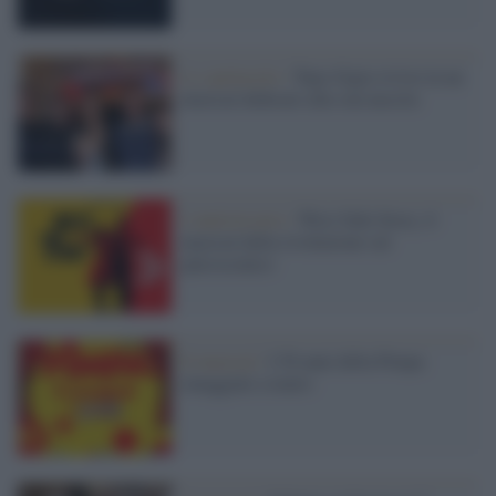
Lo spettacolo /
Topo Gigio rivive in un
musical dedicato alla sua nascita
L'anniversario /
West Side Story, il
musical della rivoluzione sul
palcoscenico
Il musical /
I 50 anni della Pimpa
omaggiati a teatro