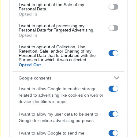
services and may gather and store information including but
I want to opt-out of the Sale of my
Personal Data.
not limited to your visit or usage behaviour. You may click to
Opted In
grant or deny consent to Google and its third-party tags to
use your data for below specified purposes in below Google
I want to opt-out of processing my
consent section.
Personal Data for Targeted Advertising.
Opted In
I want to opt-out of Collection, Use,
Retention, Sale, and/or Sharing of my
Personal Data that Is Unrelated with the
Purposes for which it was collected.
Opted Out
Syndication
Culture
Google consents
Salute
Globalist
I want to allow Google to enable storage
related to advertising like cookies on web or
Megachip
Globalscience
device identifiers in apps.
GiULia
Globalsport
I want to allow my user data to be sent to
Google for online advertising purposes.
Prima Pagina
I want to allow Google to send me