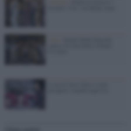
Il musical /
Debutta al Sistina il 7
dicembre "Cats" con Malika Ayane
Video /
Quando Debbie Reynolds
cantava con Gene Kelly e Donald
O’Connor
La star di 'Jesus Christ' è senza
passaporto: rispedito negli Usa
Ultime notizie