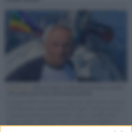
L'intervista /
Marco Croatti e la Flottilla per Gaza: le nostre
vele gonfie grazie alla sollevazione popolare
Il Senatore M5S racconta la sua esperienza sulle barche cariche di
aiuti umanitari assalite dall'esercito israeliano. Una guerra atroce,
il tentativo di disumanizzazione delle vittime, il servilismo del
governo italiano e degli altri europei, il ritorno al colonialismo.
L'importanza dei movimenti.