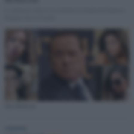
Lo spettacolo satirico è in cartellone al Southwark Playhouse
Elephant, fino al 29 aprile
Silvio Berlusconi
redazione