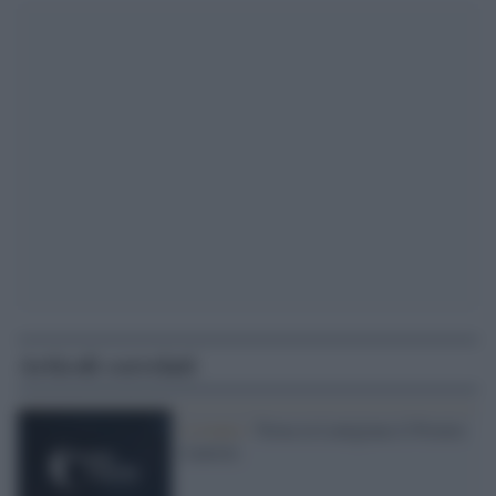
Articoli correlati
L'evento /
Torna in Lunigiana il Premio
Lunezia