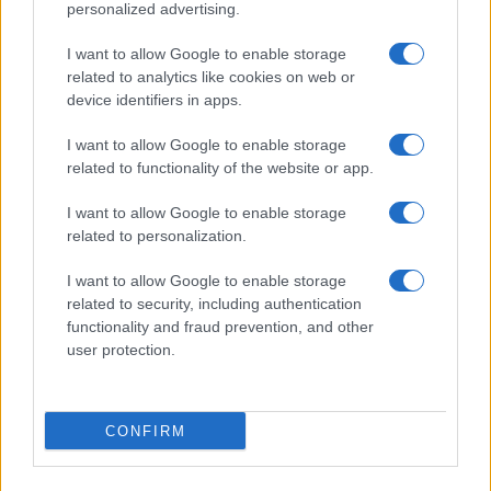
personalized advertising.
Giornale dello
Chi siamo
I want to allow Google to enable storage
Spettacolo
related to analytics like cookies on web or
Contributors
device identifiers in apps.
Wondernet
Facebook
I want to allow Google to enable storage
Giuliana Sgrena
related to functionality of the website or app.
Twitter
I want to allow Google to enable storage
Google News
related to personalization.
Mastodon
I want to allow Google to enable storage
related to security, including authentication
Cookie Policy
functionality and fraud prevention, and other
user protection.
Preferenze Privacy
CONFIRM
©2021 Globalist.it • All right reserved.