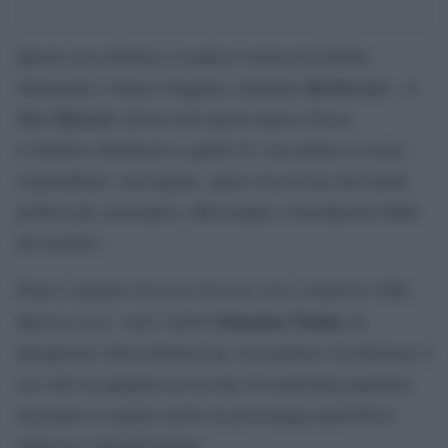
Questa sera debutta a Londra il musical di Ricky
Berlusconi – A
Simmonds e Simon Vaughan, intitolato
New Musical
, diretto dal regista James Grieve.
L’obiettivo dichiarato è quello di «raccontare la storia
sorprendente, stravagante, quasi vera di uno dei leader
politici più carismatici, affascinanti e moralmente falliti
del mondo».
Dopo il grande successo riscosso con il musical e film
Mamma mia!
Sebastien Torkia
, sarà l’attore
ad
interpretare Silvio Berlusconi, nel tentativo di illustrare il
suo stile da apripista ad un tipo di leadership populista
incarnata in seguito anche da personaggi quali Boris
Johnson o Donald Trump.