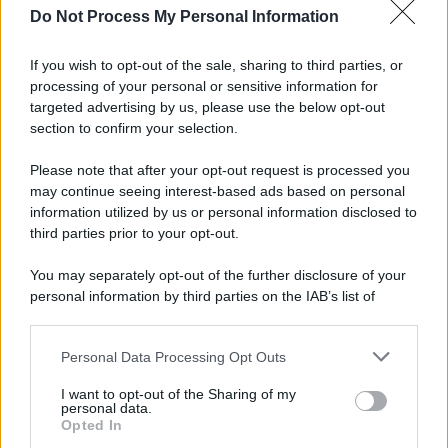
Do Not Process My Personal Information
Tel Aviv /
La “vittoria totale” di Israele significa una guerra
senza fine
If you wish to opt-out of the sale, sharing to third parties, or
processing of your personal or sensitive information for
targeted advertising by us, please use the below opt-out
section to confirm your selection.
Vangelo /
La vita si intreccia con le paure come il giorno
succede alla notte
Please note that after your opt-out request is processed you
may continue seeing interest-based ads based on personal
information utilized by us or personal information disclosed to
third parties prior to your opt-out.
La scoperta /
Oplontis, le vittime dell’eruzione del Vesuvio
You may separately opt-out of the further disclosure of your
furono più numerose del previsto
personal information by third parties on the IAB’s list of
downstream participants.
Personal Data Processing Opt Outs
This information may also be disclosed by us to third parties
Il medagliere /
Europei di nuoto: Pellecani guida una super
on the IAB’s List of Downstream Participants that may further
I want to opt-out of the Sharing of my
Italia
disclose it to other third parties.
personal data.
Opted In
Please note that this website/app uses one or more Google