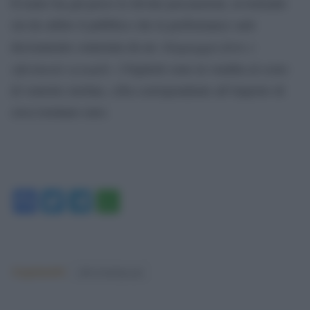
Il teatro ha già preso le dovute precauzioni, avvertendo
sin da subito il pubblico che la performance sarà
linguaggio forte e
decisamente connotata da un «
riferimenti sessuali
». I biglietti sono in vendita al costo
di ventotto sterline, cifra corrispondente all’importo di
circa trentuno euro.
Facebook
Twitter
Telegram
WhatsApp
Argomenti:
silvio berlusconi