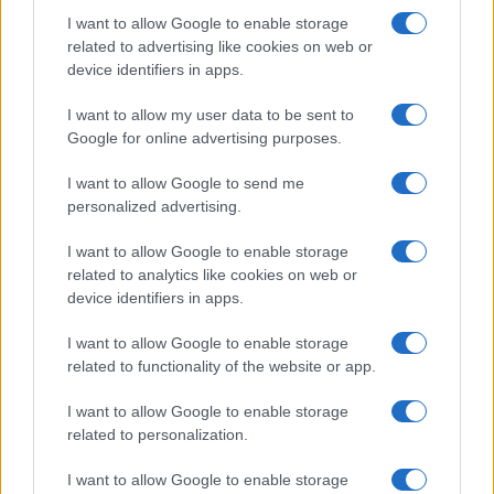
Salute
Globalist
I want to allow Google to enable storage
related to advertising like cookies on web or
Megachip
Globalscience
device identifiers in apps.
GiULia
Globalsport
I want to allow my user data to be sent to
Google for online advertising purposes.
Prima Pagina
I want to allow Google to send me
personalized advertising.
Giornale dello
Chi siamo
I want to allow Google to enable storage
Spettacolo
related to analytics like cookies on web or
Contributors
device identifiers in apps.
Wondernet
Facebook
I want to allow Google to enable storage
Giuliana Sgrena
related to functionality of the website or app.
Twitter
I want to allow Google to enable storage
Google News
related to personalization.
Mastodon
I want to allow Google to enable storage