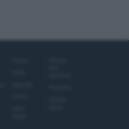
Culture
Giornale
dello
Salute
Spettacolo
Megachip
nce
Wondernet
GiULia
Giuliana
Sgrena
Prima
Pagina