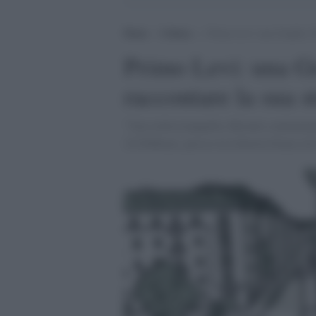
Home
>
Cultura
>
Primo Levi: una Graphic No
Primo Levi: una G
raccontare la sua s
"Una stella tranquilla. Ritratto sentiment
22 Febbraio, presso la Libreria Fenice di