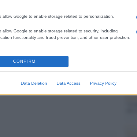
: uno di uomini giovani e apparentemente validi,
Il Se
barch
ndividui: un secondo di donne, pure giovani –
o allow Google to enable storage related to personalization.
dall'e
 e un terzo, il più numeroso di tutti, di bambini,
tentat
o allow Google to enable storage related to security, including
servil
 i primi due furono avviati separatamente in Campi
cation functionality and fraud prevention, and other user protection.
europ
e il terzo sia stato condotto direttamente alla
dei m
omponenti trucidati nella stessa serata”.
CONFIRM
Musi
Data Deletion
Data Access
Privacy Policy
pp
Il ri
"Cron
che s
Lo st