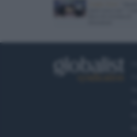
Graphic Novel /
"Quand
muori resta a me": l’ine
flusso di coscienza di
Zerocalcare
Ch
Co
Fa
Tw
Go
Ma