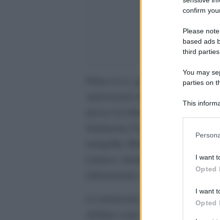
confirm your
Please note
based ads b
third parties
You may sepa
Primo Levi, grande testimone della
parties on t
anniversario della sua partenza da
This informa
presso la Libreria Fenice di Carpi
Participants
fondazione Fossoli ha voluto ricorda
Please note
Persona
information 
tranquilla. Ritratto sentimentale di
deny consent
torinese, ritratto dalla mano di Pie
I want t
in below Go
Opted 
informazione a fumetti Graphic N
I want t
La narrazione, ricorrendo a foto, cop
Opted 
definita come un ibrido tra una biog