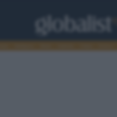
omia
Intelligence
Media
Ambiente
Cultura
Scienza