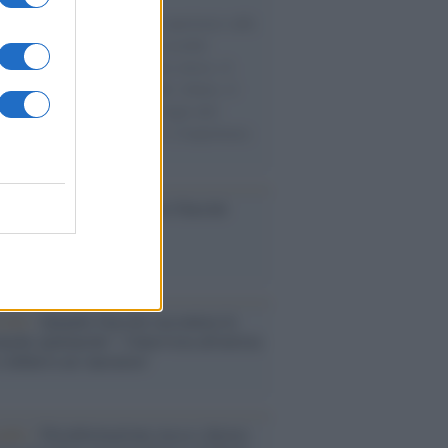
natore M5S racconta la sua esperienza sulle
e cariche di aiuti umanitari assalite
sercito israeliano. Una guerra atroce, il
ivo di disumanizzazione delle vittime, il
ismo del governo italiano e degli altri
ei, il ritorno al colonialismo. L'importanza
ovimenti.
ca /
Al maestro Francesco Guccini
cordo /
Quando Guccini raccontava le
ache epafaniche": l'intervista all'artista
i definiva un 'narratore'
udio /
Disinformazione russa e destra: