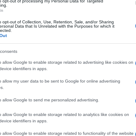
to opt-out of processing my Personal Data for Targeted
i, dalla stesura di “Se questo è un uomo” a quella
ing.
In
ompendosi appena prima della mattina dell’aprile
o opt-out of Collection, Use, Retention, Sale, and/or Sharing
a.
ersonal Data that Is Unrelated with the Purposes for which it
lected.
Out
centramento di Fossoli di Carpi il 22 febbraio
Ulti
 di ambo i sessi e di ogni età. Il più vecchio
consents
vane era un lattante di tre mesi”, sono queste le
o allow Google to enable storage related to advertising like cookies on
nardo De Benedetti, a testimoniare la partenza
evice identifiers in apps.
rei italiani dal campo di concentramento di
o allow my user data to be sent to Google for online advertising
polacco, nel “Rapporto sulla organizzazione
s.
oncentramento per ebrei di Monowitz”,
to allow Google to send me personalized advertising.
à russe nel ’45 e pubblicato nel ’46 su una
o allow Google to enable storage related to analytics like cookies on
L'int
evice identifiers in apps.
Gaza:
tz (erano circa le ore 21 del 26 febbraio 1944)
solle
o allow Google to enable storage related to functionality of the website