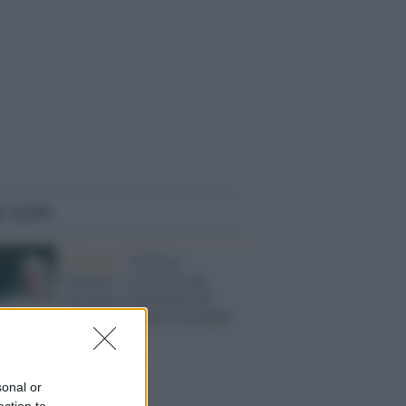
i anche
Bologna /
"Il Primo
Paziente": la mostra che
racconta la donazione del
corpo alla scienza in graphic
novel
sonal or
ection to