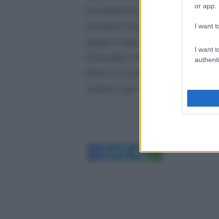
or app.
la comitiva fu divisa in tre gruppi
del quale vennero a far parte 95 i
I want t
gruppo esiguo, di sole 29 persone –
I want t
di invalidi e di vecchi. E, mentre
authenti
diversi, si ha ragione di credere ch
camera a gas di Birkenau e i suoi c
Facebook
Twitter
Telegram
WhatsA