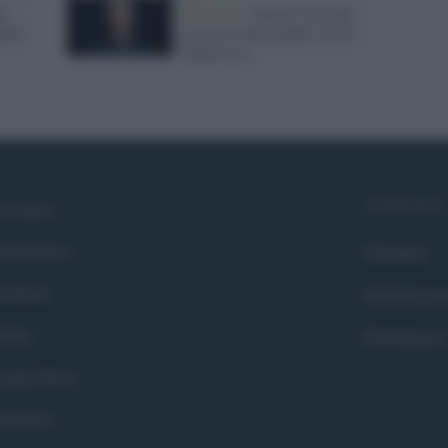
o
Editoria /
Antonio Scurati:
dito
in uscita una graphic novel
futuristica
Syndication
i siamo
ntributors
Globalist
cebook
Globalscie
itter
Globalsport
ogle News
stodon