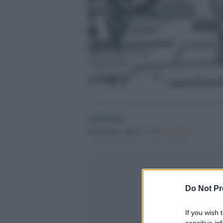
redazione
18 Febbraio 2022 - 15.52
Culture
Do Not Pr
If you wish 
sensitive in