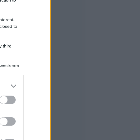
nterest-
closed to
 third
Downstream
er and store
to grant or
ed purposes