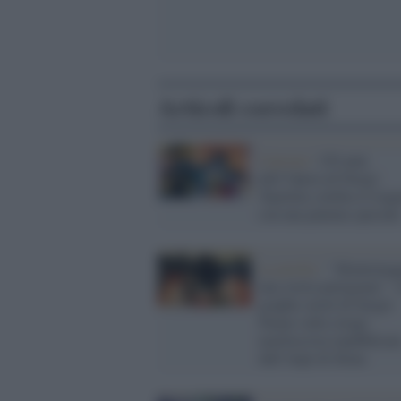
Articoli correlati
Cartoon /
150 anni
dell’Opera di Parigi:
Topolino celebra il trag
con una puntata speciale
La novità /
‘’Montemagg
una storia partigiana’’: 
graphic novel di Sergio
Staino sulla strage
nazifascista ripubblicat
dall’Anpi di Siena