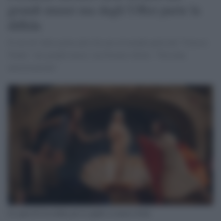
grandi musei ma dagli Uffizi parte la
diffida
Il sito di video porno più cliccato al mondo parla dei "Classic
Nudes" nei grandi musei, ma Firenze sbotta: "Nessuna
autorizzazione"
Lo spot di Cicciolina per le guide ai musei d'arte