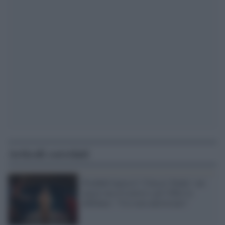
Articoli correlati
Pornhub lancia il ‘Classic Nudes’ nei
musei ma il Louvre e gli Uffizi lo
diffidano: "Uso non autorizzato"