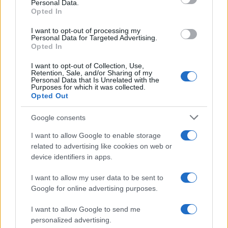
Personal Data.
not limited to your visit or usage behaviour. You may click to
Opted In
grant or deny consent to Google and its third-party tags to
use your data for below specified purposes in below Google
I want to opt-out of processing my
consent section.
Personal Data for Targeted Advertising.
Opted In
I want to opt-out of Collection, Use,
Retention, Sale, and/or Sharing of my
Personal Data that Is Unrelated with the
Purposes for which it was collected.
Opted Out
Syndication
Culture
Google consents
Salute
Globalist
I want to allow Google to enable storage
related to advertising like cookies on web or
Megachip
Globalscience
device identifiers in apps.
GiULia
Globalsport
I want to allow my user data to be sent to
Google for online advertising purposes.
Prima Pagina
I want to allow Google to send me
personalized advertising.