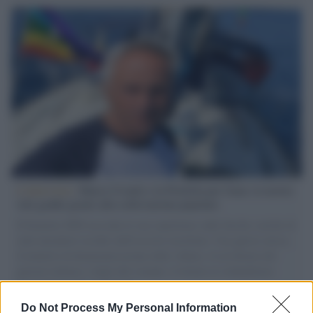
L'intervista /
Marco Croatti e la Flottilla per Gaza: le nostre
vele gonfie grazie alla sollevazione popolare
Il Senatore M5S racconta la sua esperienza sulle barche cariche di
aiuti umanitari assalite dall'esercito israeliano. Una guerra atroce,
il tentativo di disumanizzazione delle vittime, il servilismo del
governo italiano e degli altri europei, il ritorno al colonialismo.
L'importanza dei movimenti.
Do Not Process My Personal Information