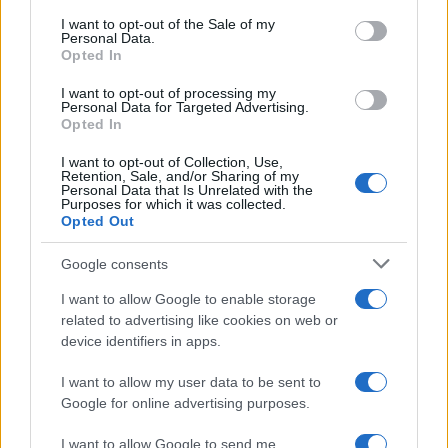
services and may gather and store information including but
I want to opt-out of the Sale of my
Personal Data.
not limited to your visit or usage behaviour. You may click to
Opted In
grant or deny consent to Google and its third-party tags to
use your data for below specified purposes in below Google
I want to opt-out of processing my
consent section.
Personal Data for Targeted Advertising.
Opted In
I want to opt-out of Collection, Use,
Retention, Sale, and/or Sharing of my
Personal Data that Is Unrelated with the
Purposes for which it was collected.
Opted Out
Syndication
Culture
Google consents
Salute
Globalist
I want to allow Google to enable storage
related to advertising like cookies on web or
Megachip
Globalscience
device identifiers in apps.
GiULia
Globalsport
I want to allow my user data to be sent to
Google for online advertising purposes.
Prima Pagina
I want to allow Google to send me