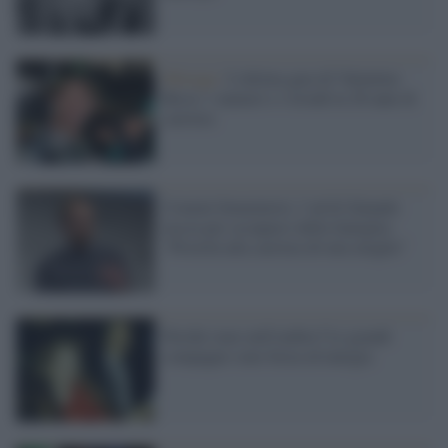
Motogp /
L'ultima gara di Valentino
Rossi: i numeri e i trionfi in 26 anni di
carriera
Uomini femministi, l’ad di Zalando
lascia per occuparsi della famiglia:
"Priorità alla carriera di mia moglie"
Perché stare nell'ombra? Le grandi
compagne sono forza ed energia