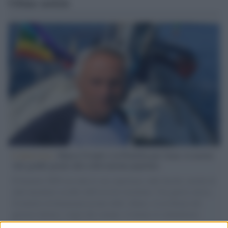
Ultime notizie
L'intervista /
Marco Croatti e la Flottilla per Gaza: le nostre
vele gonfie grazie alla sollevazione popolare
Il Senatore M5S racconta la sua esperienza sulle barche cariche di
aiuti umanitari assalite dall'esercito israeliano. Una guerra atroce,
il tentativo di disumanizzazione delle vittime, il servilismo del
governo italiano e degli altri europei, il ritorno al colonialismo.
L'importanza dei movimenti.