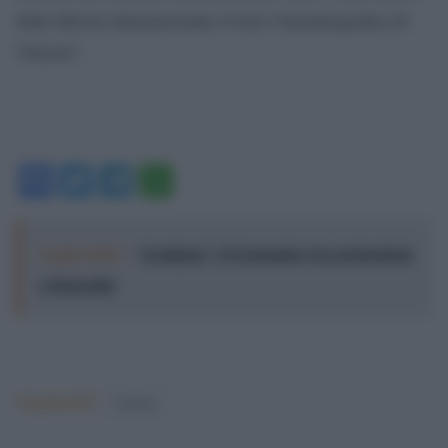
dalla Mostra Internazionale d’Arte Cinematografica di
Venezia”.
Facebook
Twitter
Telegram
WhatsApp
Leggi anche:
“Aenigma”, il Germanico tra archeologia
e fotografia
Argomenti:
Cinema