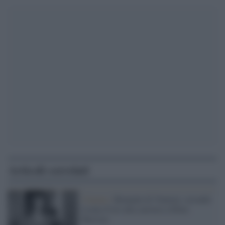
Articoli correlati
Cinema /
Biennale di Venezia: secondo
Leone d’oro alla carriera a Ellen
Burstyn