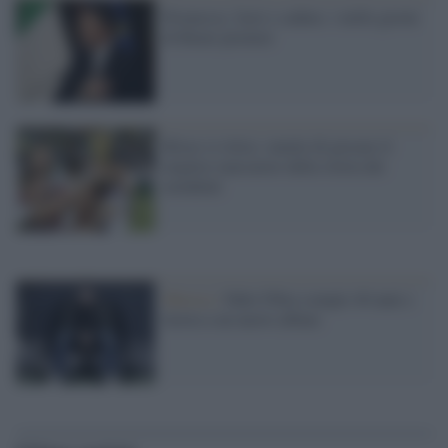
Promesse, fasti e caduta: i mille giorni
di Renzi premier
Klose si ritira: smette di giocare il
miglior marcatore della storia dei
mondiali
Musica /
Fabri Fibra compie 40 anni e
lavora a un nuovo album