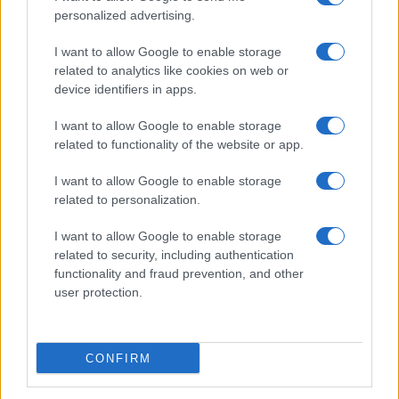
personalized advertising.
Giornale dello
Chi siamo
I want to allow Google to enable storage
Spettacolo
related to analytics like cookies on web or
Contributors
device identifiers in apps.
Wondernet
Facebook
I want to allow Google to enable storage
Giuliana Sgrena
related to functionality of the website or app.
Twitter
I want to allow Google to enable storage
Google News
related to personalization.
Mastodon
I want to allow Google to enable storage
related to security, including authentication
Cookie Policy
functionality and fraud prevention, and other
user protection.
Preferenze Privacy
CONFIRM