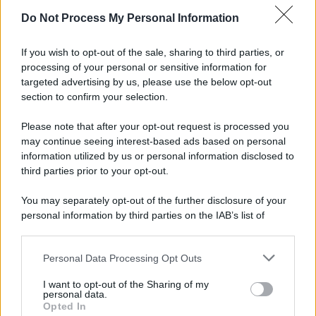
Do Not Process My Personal Information
Il lutto /
Addio a Francesco Guccini, il poeta della canzone
d’autore italiana
If you wish to opt-out of the sale, sharing to third parties, or
processing of your personal or sensitive information for
targeted advertising by us, please use the below opt-out
section to confirm your selection.
L'anniversario /
90 anni di Yves Saint Laurent, tra moda e
scandali
Please note that after your opt-out request is processed you
may continue seeing interest-based ads based on personal
information utilized by us or personal information disclosed to
third parties prior to your opt-out.
Perché i centri di intrattenimento per famiglie investono in
You may separately opt-out of the further disclosure of your
attrazioni ad alta tecnologia
personal information by third parties on the IAB’s list of
downstream participants.
Personal Data Processing Opt Outs
This information may also be disclosed by us to third parties
Il conflitto /
La mafia russa e l'arma del caos
on the IAB’s List of Downstream Participants that may further
I want to opt-out of the Sharing of my
disclose it to other third parties.
personal data.
Opted In
Please note that this website/app uses one or more Google