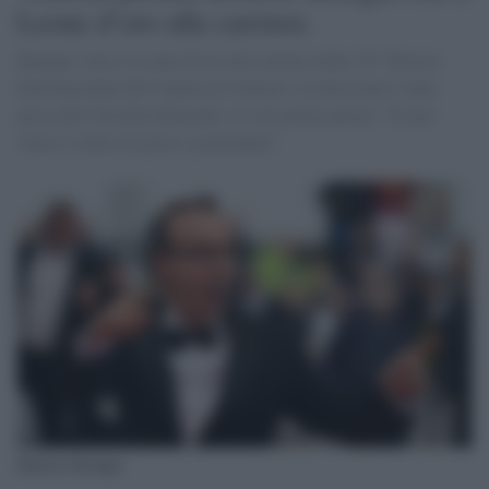
Leone d’oro alla carriera
Benigni vince il Leone d’oro alla carriera della 78° Mostra
Internazionale del Cinema di Venezia. La decisione è stata
presa dal Cda della Biennale. Le sue prime parole: "Il mio
cuore è colmo di gioia e gratitudine"
Roberto Benigni