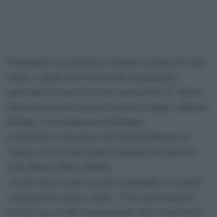
Nonostante la sua attività da cineasta sia ferma da molto
tempo, e quindi senza nessun film da presentare,
quest’anno il Leone d’oro alla carriera della 78° Mostra
Internazionale del Cinema di Venezia è andato a Roberto
Benigni. Lo ha annunciato la Biennale.
La decisione è stata presa dal Cda della Biennale di
Venezia, che ha fatto propria la proposta del direttore
della Mostra Alberto Barbera.
“Il mio cuore è colmo di gioia e gratitudine” è il primo
commento del regista e attore. ”È un onore immenso
ricevere un così alto riconoscimento verso il mio lavoro