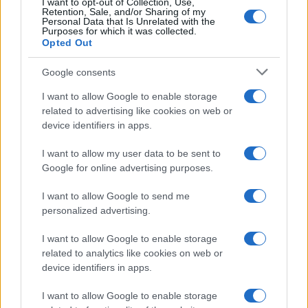
I want to opt-out of Collection, Use,
Retention, Sale, and/or Sharing of my
Personal Data that Is Unrelated with the
Purposes for which it was collected.
Opted Out
Syndication
Culture
Google consents
Salute
Globalist
I want to allow Google to enable storage
related to advertising like cookies on web or
Megachip
Globalscience
device identifiers in apps.
GiULia
Globalsport
I want to allow my user data to be sent to
Google for online advertising purposes.
Prima Pagina
I want to allow Google to send me
personalized advertising.
Giornale dello
Chi siamo
I want to allow Google to enable storage
Spettacolo
related to analytics like cookies on web or
Contributors
device identifiers in apps.
Wondernet
Facebook
I want to allow Google to enable storage
Giuliana Sgrena