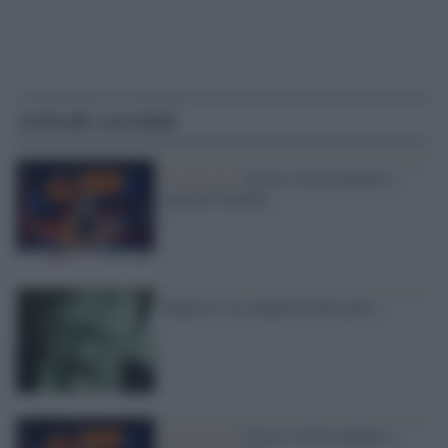
Articoli correlati
Il musical /
Gloria: da hit globale a
musical italiano
Bigazzi e la semplicità del genio
Il musical /
Gloria: da hit globale a