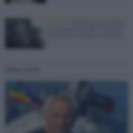
Il ricordo /
Quando Guccini raccontava
le "Cronache epafaniche": l'intervista
all'artista che si definiva un 'narratore'
Ultime notizie