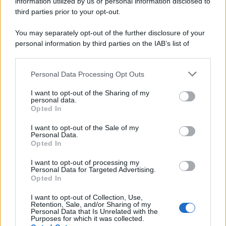
information utilized by us or personal information disclosed to
third parties prior to your opt-out.
Lo studio /
Disinformazione russa e destra: anche la
You may separately opt-out of the further disclosure of your
macchina propagandistica di Putin dietro la crisi di Ceuta
personal information by third parties on the IAB’s list of
downstream participants.
Personal Data Processing Opt Outs
This information may also be disclosed by us to third parties
Tendenze /
Sale il numero degli acquisti online in Europa e
on the IAB’s List of Downstream Participants that may further
I want to opt-out of the Sharing of my
aumentano le vendite di articoli second hand
disclose it to other third parties.
personal data.
Opted In
Please note that this website/app uses one or more Google
services and may gather and store information including but
I want to opt-out of the Sale of my
Personal Data.
not limited to your visit or usage behaviour. You may click to
Opted In
grant or deny consent to Google and its third-party tags to
use your data for below specified purposes in below Google
I want to opt-out of processing my
consent section.
Personal Data for Targeted Advertising.
Opted In
I want to opt-out of Collection, Use,
Retention, Sale, and/or Sharing of my
Personal Data that Is Unrelated with the
Purposes for which it was collected.