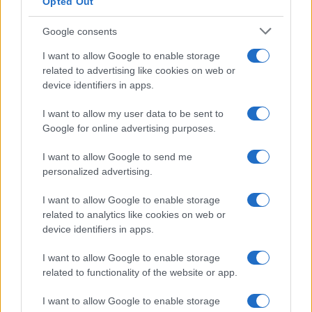
Opted Out
Syndication
Culture
Google consents
Salute
Globalist
I want to allow Google to enable storage
related to advertising like cookies on web or
Megachip
Globalscience
device identifiers in apps.
GiULia
Globalsport
I want to allow my user data to be sent to
Google for online advertising purposes.
Prima Pagina
I want to allow Google to send me
personalized advertising.
Giornale dello
Chi siamo
I want to allow Google to enable storage
Spettacolo
related to analytics like cookies on web or
Contributors
device identifiers in apps.
Wondernet
Facebook
I want to allow Google to enable storage
Giuliana Sgrena
related to functionality of the website or app.
Twitter
I want to allow Google to enable storage
Google News