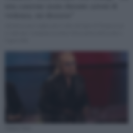
mia canzone usata durante azioni di
violenza, mi dissocio"
All'artista non è andato giù il video del figlio di Trump in cui
si vedevano i trumpiani ascoltare Gloria prima dell'assalto a
Capitol Hill
Umberto Tozzi