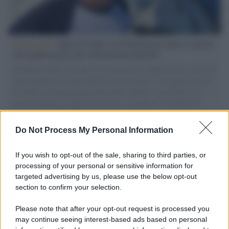
L'intervista /
Marco Croatti e la Flottilla per Gaza: le nostre
vele gonfie grazie alla sollevazione popolare
Il Senatore M5S racconta la sua esperienza sulle barche cariche di
aiuti umanitari assalite dall'esercito israeliano. Una guerra atroce,
il tentativo di disumanizzazione delle vittime, il servilismo del
governo italiano e degli altri europei, il ritorno al colonialismo.
L'importanza dei movimenti.
Do Not Process My Personal Information
Musica /
Al maestro Francesco Guccini
If you wish to opt-out of the sale, sharing to third parties, or
processing of your personal or sensitive information for
targeted advertising by us, please use the below opt-out
section to confirm your selection.
Il ricordo /
Quando Guccini raccontava le "Cronache
epafaniche": l'intervista all'artista che si definiva un
Please note that after your opt-out request is processed you
'narratore'
may continue seeing interest-based ads based on personal