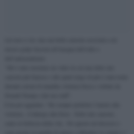
Lui non ci sta: una sua bella canzone associata a un
mezzo golpe fascista all’insegna dell’odio e
dell’antisemitismo.
“Mi è stato mostrato un video in cui una delle mie
canzoni più famose e alle quali tengo di più è stata usata
durante azioni di inaudita violenza fisica e verbale da
Donald Trump e dal suo staff”.
E ha poi aggiunto: “Ho sempre preferito l’amore alla
violenza , il dialogo alla forza . Nelle mie canzoni ,
canto la bellezza della vita . Per questo mi dissocio e
sono pronto in qualità di autore a difendere le origini e i