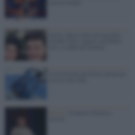
musical italiano
Gloria e Marco morti nel rogo della
Grenfell Tower, valgono solo 69mila
euro. La rabbia dei familiari
La rete di telescopi Gloria è pronta per
la caccia alle stelle
Musica /
Al maestro Francesco
Guccini