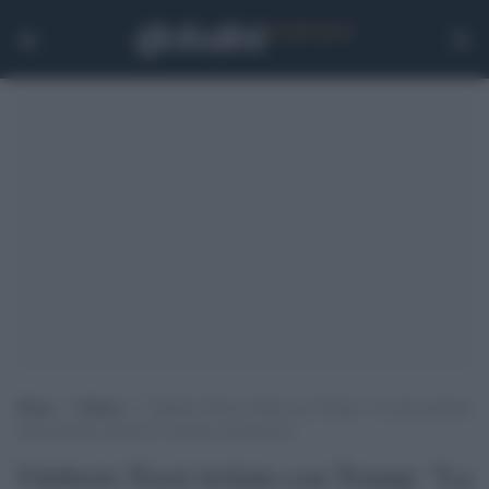
Home
>
Cultura
>
Umberto Tozzi irritato con Trump: “La mia canzone
usata durante azioni di violenza, mi dissocio”
Umberto Tozzi irritato con Trump: "La