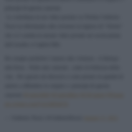
principi di questa canzone
Lo sottolinea in un video postato su Twitter Umberto
Tozzi in riferimento alla versione in inglese di “Gloria”
che si è sentita in alcuni video postati sui social prima
dell’assalto a Capitol Hill.
Ho sempre preferito l’amore alla violenza , il dialogo
alla forza . Nelle mie canzoni , canto la bellezza della
vita . Per questo mi dissocio e sono pronto in qualità di
autore a difendere le origini e i principi di questa
canzone
#CapitolHill
#CapitolRiot
#USCapitol
#Trump
pic.twitter.com/VxLMfZdl3X
— Umberto Tozzi (@UmbertoTozzi)
January 9, 2021