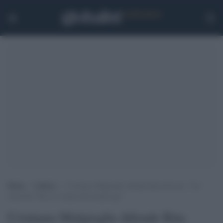
Home
>
Cultura
>
Cristiano Malgioglio difende Rita Pavone: “Lei
omofoba? Ma se è amata dal mondo gay”
Cristiano Malgioglio difende Rita