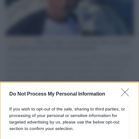
L'intervista /
Marco Croatti e la Flottilla per Gaza: le nostre
vele gonfie grazie alla sollevazione popolare
Il Senatore M5S racconta la sua esperienza sulle barche cariche di
aiuti umanitari assalite dall'esercito israeliano. Una guerra atroce,
il tentativo di disumanizzazione delle vittime, il servilismo del
governo italiano e degli altri europei, il ritorno al colonialismo.
L'importanza dei movimenti.
Do Not Process My Personal Information
La scoperta /
Oplontis, le vittime dell’eruzione del Vesuvio
furono più numerose del previsto
If you wish to opt-out of the sale, sharing to third parties, or
processing of your personal or sensitive information for
targeted advertising by us, please use the below opt-out
section to confirm your selection.
Il medagliere /
Europei di nuoto: Pellecani guida una super