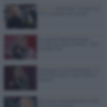
Sanremo /
Rita Pavone: "Sovranista io?
Non so nemmeno che vuol dire"
Le canzoni di Rita Pavone fanno
l'esordio nei comizi di Salvini: "Altro
che Bella Ciao"
Il paragone osceno di Rita Pavone: "A
Salvini dico 'grazie' come lo dicevo a
Togliatti"
Rita Pavone, da Gian Burrasca a icona
della destra sovranista