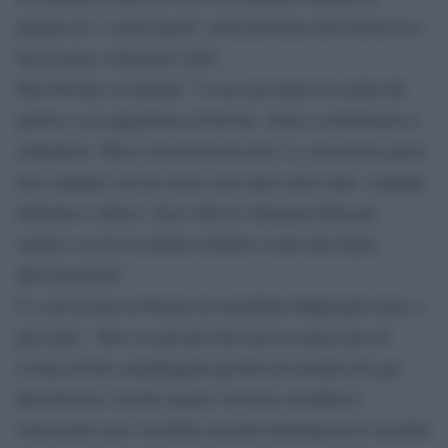
puntata de ‘I soliti Ignoti’ sulla presenza dell’artista tra i
big in gara a Sanremo 2020.
Rita Pavone sovranista? ”A me non interessa nulla del
partito a cui appartiene la Pavone -tiene a sottolineare il
cantautore- Rita è un’artista di serie A e nel nostro paese
una cantante così ne nasce una ogni cento anni: cantante,
ballerina e attrice. Una volta ho chiamato Rita per
cantare con lei un duetto tremavo come una foglia
dall’emozione”.
E a chi accusa la Pavone di omofobia Malgioglio tiene a
precisare: ‘Dico ai giovani che non la conoscono di
evitare di dire stupidaggini perché nel mondo dei gay
Rita Pavone è molto amata! Se fosse omofoba il
sottoscritto non l’avrebbe mai più chiamata né le avrebbe