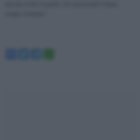
mai più rivolto la parola. Gli omosessuali l’hanno
sempre sostenuta.”
Facebook
Twitter
Telegram
WhatsApp