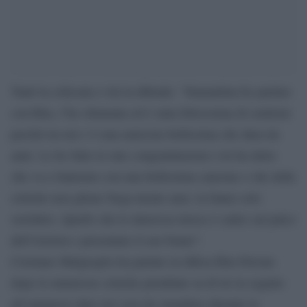
Tanti la criticano e lui la difende: “Stamattina ho parlato
con Rita, l’ho chiamata ed è stata felicissima di sentirmi
perché tra noi c’è una amicizia bellissima che dura da
anni. Le ho fatto le mie congratulazioni e lei ha detto
che va a Sanremo con una bellissima canzone e che delle
critiche non gliene frega niente anzi, la fanno solo
sorridere. Quello che le interessa invece è salire sul palco
dell’Ariston e presentare il suo brano”.
Cristiano Malgioglio ha parlato in difesa Rita Pavone
dopo le numerose critiche piombate su di lei in seguito
all’annuncio dato ieri sera da Amadeus durante la