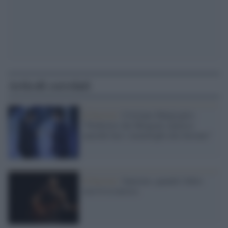
Articoli correlati
Il festival /
Cristiano Malgioglio:
"Preferirei che Mengoni cantasse
anzichè fare i monologhi alla Saviano"
Il festival /
Sanremo, quando l'abito
non fa la musica