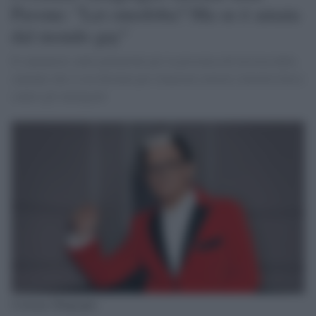
Pavone: "Lei omofoba? Ma se è amata
dal mondo gay"
Il cantautore sulle polemiche per la presenza all'Ariston della
cantante che si era distinta per rilanciare notizie (talvolta false)
contro gli immigrati
Cristiano Malgioglio