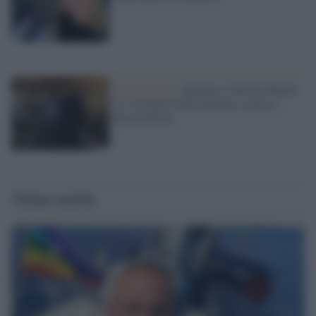
La polemica /
Sanremo, Salvini difende
la 'sovranista' Rita Pavone e attacca
Rula Jebreal
Ultime notizie