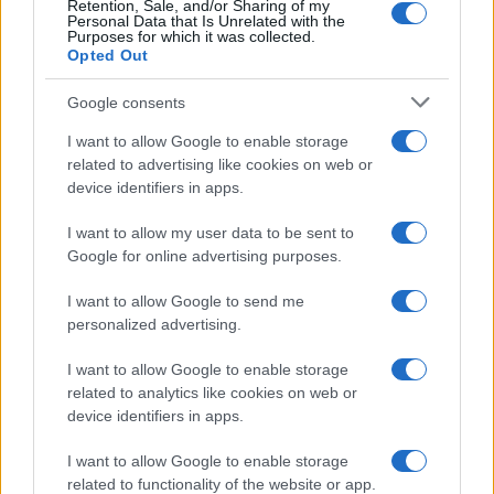
Retention, Sale, and/or Sharing of my
Personal Data that Is Unrelated with the
Purposes for which it was collected.
Opted Out
Syndication
Culture
Google consents
Salute
Globalist
I want to allow Google to enable storage
related to advertising like cookies on web or
Megachip
Globalscience
device identifiers in apps.
GiULia
Globalsport
I want to allow my user data to be sent to
Google for online advertising purposes.
Prima Pagina
I want to allow Google to send me
personalized advertising.
Giornale dello
Chi siamo
I want to allow Google to enable storage
Spettacolo
related to analytics like cookies on web or
Contributors
device identifiers in apps.
Wondernet
Facebook
I want to allow Google to enable storage
Giuliana Sgrena
related to functionality of the website or app.