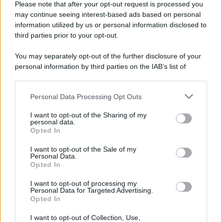
Italia
Please note that after your opt-out request is processed you
may continue seeing interest-based ads based on personal
information utilized by us or personal information disclosed to
third parties prior to your opt-out.
Il centenario /
A L'Aquila arriva la mostra "TITO, 100 anni
You may separately opt-out of the further disclosure of your
attraverso la forma"
personal information by third parties on the IAB’s list of
downstream participants.
Personal Data Processing Opt Outs
This information may also be disclosed by us to third parties
L'attesa /
Un estate di calcio: tra Mondiali e Serie A
on the IAB’s List of Downstream Participants that may further
I want to opt-out of the Sharing of my
disclose it to other third parties.
personal data.
Opted In
Please note that this website/app uses one or more Google
services and may gather and store information including but
I want to opt-out of the Sale of my
Personal Data.
not limited to your visit or usage behaviour. You may click to
Opted In
grant or deny consent to Google and its third-party tags to
use your data for below specified purposes in below Google
I want to opt-out of processing my
consent section.
Personal Data for Targeted Advertising.
Opted In
I want to opt-out of Collection, Use,