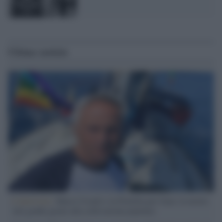
Ultime notizie
L'intervista /
Marco Croatti e la Flottilla per Gaza: le nostre
vele gonfie grazie alla sollevazione popolare