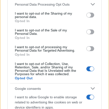
Personal Data Processing Opt Outs
This information may also be disclosed by us to third parties
Il medagliere /
Europei di nuoto: Pellecani guida una super
on the IAB’s List of Downstream Participants that may further
I want to opt-out of the Sharing of my
Italia
disclose it to other third parties.
personal data.
Opted In
Please note that this website/app uses one or more Google
services and may gather and store information including but
I want to opt-out of the Sale of my
Personal Data.
not limited to your visit or usage behaviour. You may click to
Opted In
grant or deny consent to Google and its third-party tags to
use your data for below specified purposes in below Google
I want to opt-out of processing my
consent section.
Personal Data for Targeted Advertising.
Opted In
I want to opt-out of Collection, Use,
Retention, Sale, and/or Sharing of my
Personal Data that Is Unrelated with the
Purposes for which it was collected.
Opted Out
Syndication
Culture
Google consents
Salute
Globalist
I want to allow Google to enable storage
related to advertising like cookies on web or
Megachip
Globalscience
device identifiers in apps.