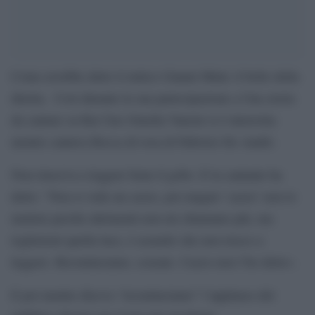
Come avrebbe detto il mitico Gianni Minà: il bello della
diretta.
Così durante la sua partecipazione a Una storia
da cantare su Rai Uno Ornella Vanoni si è interrotta
mentre cantava Bocca di rosa di Fabrizio De Andrè.
Non riusciva a leggere bene il gobo. E la cantante ha
detto: “Non si vede un cazzo, poi magari ‘cazzo’ non lo
mettete perché altrimenti non mi chiamano più, ma
toglietemi quella luce, è assurdo che non riesco a
leggere. Ricominciamo, scusate. Cazzo non l’ho detto».
E poi mentre diceva “ricominciamo” l’applauso del