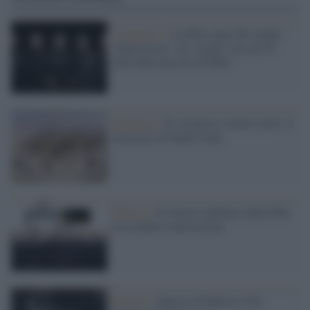
L'annuncio /
La Pfm canta 'De André
Anniversary': un “regalo” per gli 85
anni dalla nascita di Faber.
Memoria /
Si son presi i nostri cuori: il
massacro di Sand Creek
Musica /
Il ritorno sinfonico della Pfm
tra eredità e innovazione
Ritratto /
Questa di Fabrizio (De