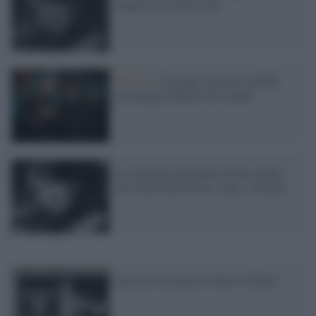
Andrè) è la storia vera
Musica /
Un lungo tour per la PFM
ricordando Fabrizio De André
La smisurata preghiera di De André:
alle minoranze di ieri, oggi e domani
Una foto racconta il Gallo (e Faber)