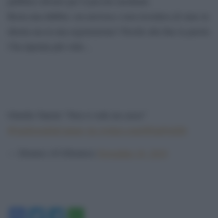
pubblico diverto per il piccolo incidente.
Resta una dubbio: era nervosa o non ricordava di stare in
diretta ma in una registrazione? Perché alla fine la parola
l’ha ripetuta più volte…
Ornella Vanoni “Non si vede un cazzo”
#UnaStoriaDaCantare
pic.twitter.com/0fOplNxEIS
— Dioniso (@1Dioniso)
November 16, 2019
Facebook
Twitter
Telegram
WhatsApp