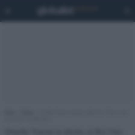
Home
>
Cultura
>
Ornella Vanoni in diretta su Rai Uno: “Non si vede
un c@@zo, ricominciamo”
Ornella Vanoni in diretta su Rai Uno: