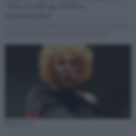
"Non si vede un c@@zo,
ricominciamo"
La cantante accecata dalle luci non riusciva a leggere il gobbo e
non ricordava le parole di Bocca di Rosa su Rai Uno
Ornella Vanoni