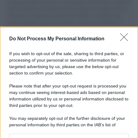
Il Senatore M5S racconta la sua esperienza sulle barche cariche di
aiuti umanitari assalite dall'esercito israeliano. Una guerra atroce,
il tentativo di disumanizzazione delle vittime, il servilismo del
governo italiano e degli altri europei, il ritorno al colonialismo.
L'importanza dei movimenti.
Do Not Process My Personal Information
Tel Aviv /
La “vittoria totale” di Israele significa una guerra
senza fine
If you wish to opt-out of the sale, sharing to third parties, or
processing of your personal or sensitive information for
targeted advertising by us, please use the below opt-out
section to confirm your selection.
Vangelo /
La vita si intreccia con le paure come il giorno
succede alla notte
Please note that after your opt-out request is processed you
may continue seeing interest-based ads based on personal
information utilized by us or personal information disclosed to
third parties prior to your opt-out.
La scoperta /
Oplontis, le vittime dell’eruzione del Vesuvio
You may separately opt-out of the further disclosure of your
furono più numerose del previsto
personal information by third parties on the IAB’s list of
downstream participants.