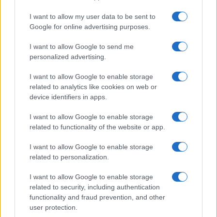
GiULia
Globalsport
I want to allow my user data to be sent to
Google for online advertising purposes.
Prima Pagina
I want to allow Google to send me
personalized advertising.
Giornale dello
Chi siamo
I want to allow Google to enable storage
Spettacolo
related to analytics like cookies on web or
Contributors
device identifiers in apps.
Wondernet
Facebook
I want to allow Google to enable storage
Giuliana Sgrena
related to functionality of the website or app.
Twitter
I want to allow Google to enable storage
Google News
related to personalization.
Mastodon
I want to allow Google to enable storage
related to security, including authentication
Cookie Policy
functionality and fraud prevention, and other
user protection.
Preferenze Privacy