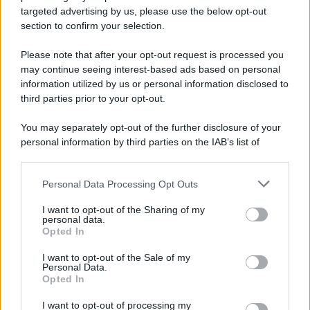
targeted advertising by us, please use the below opt-out
section to confirm your selection.
L'evento /
Papa Leone XIV all'Unesco: storica visita a Parigi
il 25 settembre
Please note that after your opt-out request is processed you
may continue seeing interest-based ads based on personal
information utilized by us or personal information disclosed to
third parties prior to your opt-out.
L'inchiesta /
Attentato a Ranucci, arrestato Valter Lavitola:
You may separately opt-out of the further disclosure of your
per la procura è il mandante
personal information by third parties on the IAB’s list of
downstream participants.
Personal Data Processing Opt Outs
This information may also be disclosed by us to third parties
Il ritrovamento /
La moneta che vide l'invasione Cartagine in
on the IAB’s List of Downstream Participants that may further
I want to opt-out of the Sharing of my
Sicilia
disclose it to other third parties.
personal data.
Opted In
Please note that this website/app uses one or more Google
services and may gather and store information including but
I want to opt-out of the Sale of my
Personal Data.
not limited to your visit or usage behaviour. You may click to
Opted In
grant or deny consent to Google and its third-party tags to
use your data for below specified purposes in below Google
I want to opt-out of processing my