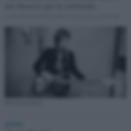
suo discorso per la cerimonia
A Stoccolma Patti Smith canterà 'A hard rain's a-gonna fall'.
Bob Dylan da giovane
globalist