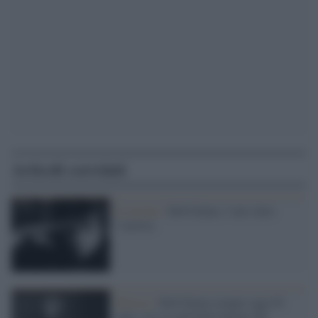
Articoli correlati
Il ritratto /
Bob Dylan, l’arte oltre
l’artista
Musica /
Bob Dylan compie oggi 83
anni, ecco le più belle ballate del