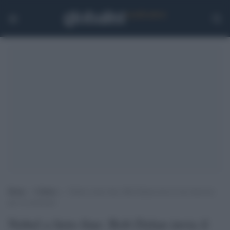
Home
>
Cultura
>
Nobel a lieto fine: Bob Dylan invia il suo discorso
per la cerimonia
Nobel a lieto fine: Bob Dylan invia il