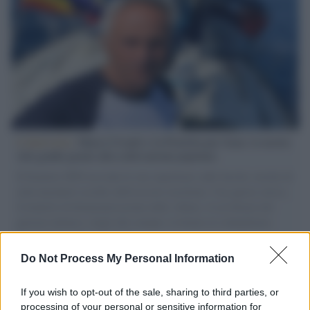
L'intervista /
Marco Croatti e la Flottilla per Gaza: le nostre
vele gonfie grazie alla sollevazione popolare
Il Senatore M5S racconta la sua esperienza sulle barche cariche di
aiuti umanitari assalite dall'esercito israeliano. Una guerra atroce,
il tentativo di disumanizzazione delle vittime, il servilismo del
governo italiano e degli altri europei, il ritorno al colonialismo.
L'importanza dei movimenti.
Do Not Process My Personal Information
Cinema /
James Gray, dopo “I padroni della notte” torna alla
mafia russa con “Paper Tiger”
If you wish to opt-out of the sale, sharing to third parties, or
processing of your personal or sensitive information for