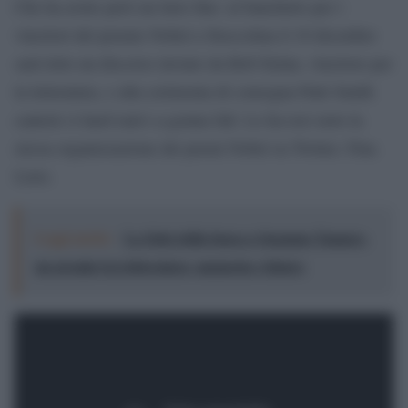
Che ha avuto però un lieto fine: al banchetto per i
vincitori del premio Nobel a Stoccolma il 10 dicembre
sarà letto un discorso inviato da Bob Dylan, vincitore per
la letteratura, e alla cerimonia di consegna Patti Smith
canterà A hard rain’s a-gonna fall. Lo ha resi noto la
stessa organizzazione dei premi Nobel su Twitter. Fine.
Lieto.
Leggi anche:
La Stele della Ienca a Susanna Tamaro,
un premio tra letteratura, memoria e futuro