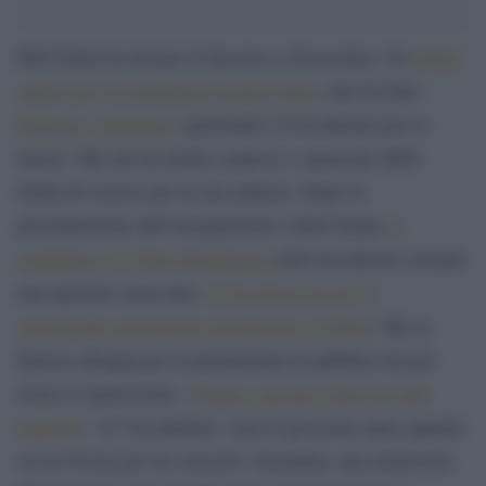
Bob Dylan ha inviato il discorso a Stoccolma. Un
Nobel,
quello per la Letteratura di quest’anno
, che ha fatto
discutere, indignare
, spazientire (l’Accademia per lo
meno). Ma che ha anche sorpreso e spiazzato (Bob
Dylan di sicuro) per la sua audacia. Dopo la
proclamazione dell’assegnazione a Bob Dylan,
il
cantautore si è fatto desiderarare
dall’Accademia creando
una querelle senza fine.
Ci ha messo un po’ il
menestrello ameriacano ad accettare il Nobel
. Ma la
famosa allergia per le premiazioni in pubblico ha poi
avuto il sopravvento: “
Grazie, ma non vengo ho altri
impegni
“. E l’Accademia: vieni il prossimo anno quando
sei in Svezia per un concerto. Insomma, una telenovela.