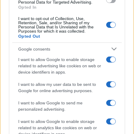
consent section.
Personal Data for Targeted Advertising.
Opted In
I want to opt-out of Collection, Use,
Retention, Sale, and/or Sharing of my
Personal Data that Is Unrelated with the
Purposes for which it was collected.
Opted Out
Syndication
Culture
Google consents
Salute
Globalist
I want to allow Google to enable storage
related to advertising like cookies on web or
Megachip
Globalscience
device identifiers in apps.
GiULia
Globalsport
I want to allow my user data to be sent to
Google for online advertising purposes.
Prima Pagina
I want to allow Google to send me
personalized advertising.
Giornale dello
Chi siamo
I want to allow Google to enable storage
Spettacolo
related to analytics like cookies on web or
Contributors