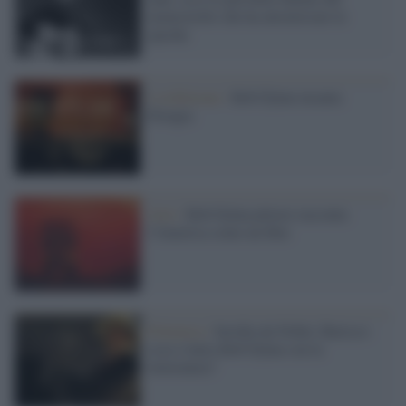
menestrello che ha attraversato le
epoche
L'esibizione /
Bob Dylan incanta
Perugia
Arte /
Bob Dylan pittore racconta
l’America come un film
Polemica /
Invidia da Nobel, Baricco:
cosa c'entra Bob Dylan con la
letteratura?