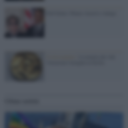
Bob Dylan: Obama vincerà a valanga
Il ritrovamento /
La moneta che vide
l'invasione Cartagine in Sicilia
Ultime notizie