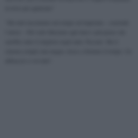
avverso per qualcuno”
“Ma tutti lasciammo nel tempo un’impronta – conclude
l’attore – Più vedo Massimo agli inizi e più penso che
sarebbe stato il migliore negli anni. Peccato. Ma il
cinema compie una magia: riesce a fermare il tempo. Un
abbraccio a voi tutti”.