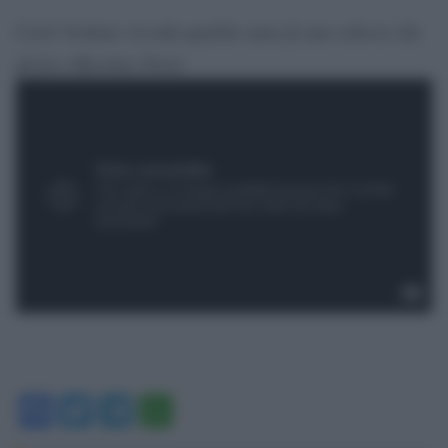
Carlo Verdone ricorda qualche anno fa uno scherzo che
gli fece Massimo Troisi
Facebook
Twitter
Telegram
WhatsApp