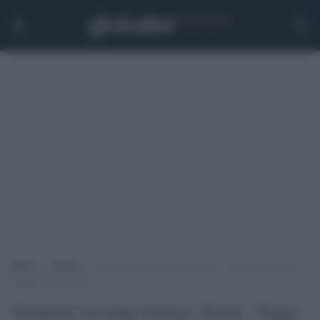
Home
>
Cultura
>
Verdone ricorda l’amico Troisi: “Oggi saresti stato
migliore di tutti noi”
Verdone ricorda l'amico Troisi: "Oggi