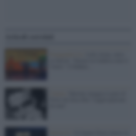
Articoli correlati
Propaganda Live /
Lello Arena, satira
su Salvini: "Faremo la Calabria come il
Veneto". E Makkox...
Cinema /
Martone omaggia il genio di
Troisi nel docu-film "Laggiù qualcuno
mi ama"
Spettacolo /
Il Cinema Troisi rinasce in