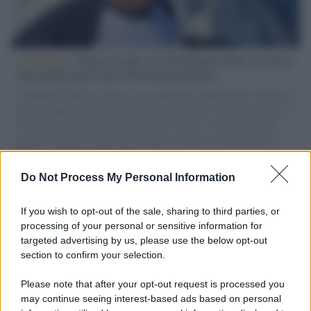
L'intervista /
Marco Croatti e la Flottilla per Gaza: le nostre
vele gonfie grazie alla sollevazione popolare
Il Senatore M5S racconta la sua esperienza sulle barche cariche di
aiuti umanitari assalite dall'esercito israeliano. Una guerra atroce,
il tentativo di disumanizzazione delle vittime, il servilismo del
governo italiano e degli altri europei, il ritorno al colonialismo.
L'importanza dei movimenti.
Do Not Process My Personal Information
Il caso /
Trump ha quasi esaurito l'arsenale Usa, ma il
tycoon smentisce
If you wish to opt-out of the sale, sharing to third parties, or
processing of your personal or sensitive information for
targeted advertising by us, please use the below opt-out
section to confirm your selection.
Chiesa /
Papa Leone XIV denuncia le violenze in Ucraina e
Russia e chiede il rispetto del diritto umanitario e della
Please note that after your opt-out request is processed you
diplomazia
may continue seeing interest-based ads based on personal