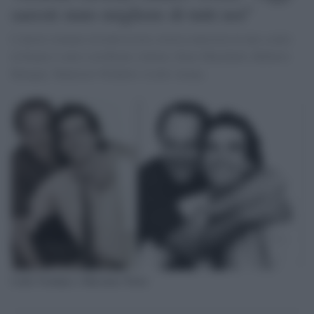
saresti stato migliore di tutti noi"
L'attore romano ricorda la loro storica amicizia in uno scatto
in bianco e nero con Renzo Arbore, Enzo Marchetti, Roberto
Benigni, Maurizio Nichetti e Lello Arena.
Carlo Verdone e Massimo Troisi