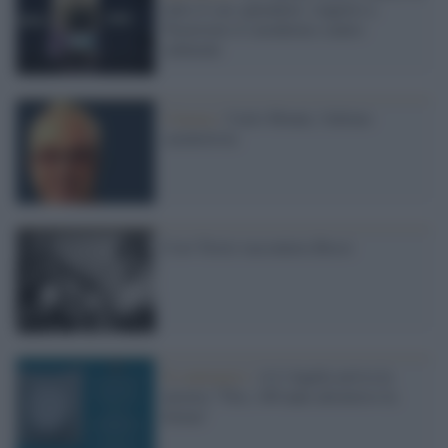
tutto il suo splendore: riaperto a
Trastevere il (moderno) centro
culturale
Cinema /
Carlo Monni, l'ultimo
caratterista
Così Troisi raccontava Bossi
Il centenario /
A L'Aquila arriva la
mostra "Tito, 100 anni attraverso la
forma"