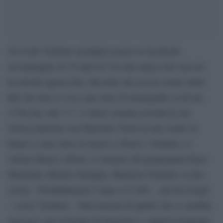
Un Carlo Verdone nostalgico posta su facebook
un’immagine di 35 anni fa:”Un mio amico ieri sera mi
ha inviato questa foto. Ricordo che era un evento della
Rai che dava il via a una serie di monografie su di noi
(“Che fai, ridi ?”)”. L’attore romano ricorda la sua
storica amicizia con Massimo Troisi in uno scatto in
bianco e nero dove in mezzo a Troisi e Verdone, si
vedono Renzo Arbore, il curatore del programma Enzo
Marchetti, Roberto Benigni, Maurizio Nichetti e Lello
Arena. “Probabilmente l’anno è il 1981…che bei tempi
– scrive Verdone – Tutti insicuri di quello che ci sarebbe
successo: poi il destino fu benevolo e, improvvisamente,