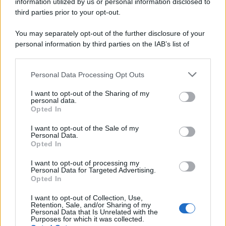
information utilized by us or personal information disclosed to
third parties prior to your opt-out.
Il centenario /
A L'Aquila arriva la mostra "Tito, 100 anni
You may separately opt-out of the further disclosure of your
attraverso la forma"
personal information by third parties on the IAB’s list of
downstream participants.
Personal Data Processing Opt Outs
This information may also be disclosed by us to third parties
Il medagliere /
Europei di nuoto: Pellecani guida una super
on the IAB’s List of Downstream Participants that may further
I want to opt-out of the Sharing of my
Italia
disclose it to other third parties.
personal data.
Opted In
Please note that this website/app uses one or more Google
services and may gather and store information including but
I want to opt-out of the Sale of my
Personal Data.
not limited to your visit or usage behaviour. You may click to
Opted In
grant or deny consent to Google and its third-party tags to
use your data for below specified purposes in below Google
I want to opt-out of processing my
consent section.
Personal Data for Targeted Advertising.
Opted In
I want to opt-out of Collection, Use,
Retention, Sale, and/or Sharing of my
Personal Data that Is Unrelated with the
Purposes for which it was collected.