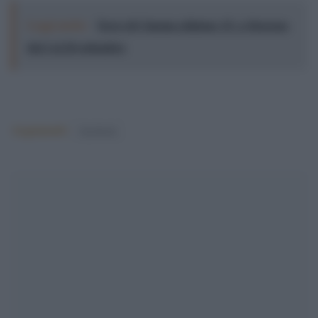
Leggi anche:
Terre di Cinema edizione 15: a Siracusa
dal 2 al 20 settembre
Argomenti:
facebook