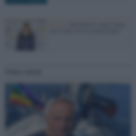
Cinema /
Fabia Bettini: meglio cinque
anni di dieta che un cinema drogato
Ultime notizie