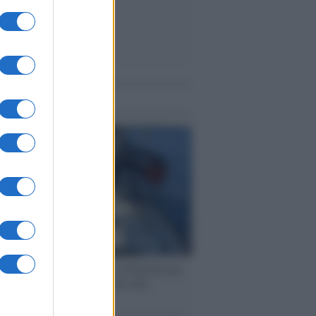
me notizie
ervista /
Marco Croatti e la Flottilla per
 le nostre vele gonfie grazie alla
vazione popolare