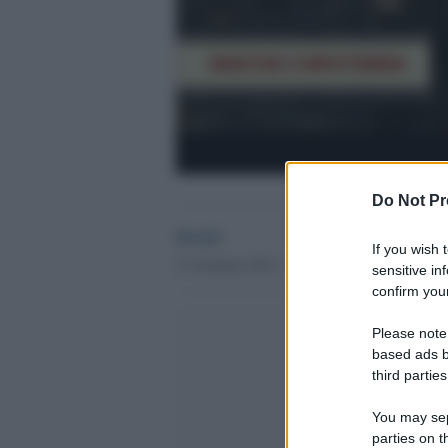
Do Not Pr
Desk2
If you wish 
31 Gennaio 2015 - 09.54
sensitive in
confirm your
Please note
based ads b
third parties
You may sepa
parties on t