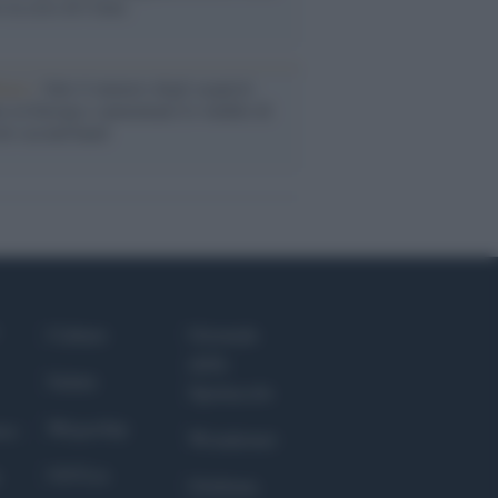
o la crisi di Ceuta
enze /
Sale il numero degli acquisti
e in Europa e aumentano le vendite di
oli second hand
Culture
Giornale
dello
Salute
Spettacolo
Megachip
nce
Wondernet
GiULia
Giuliana