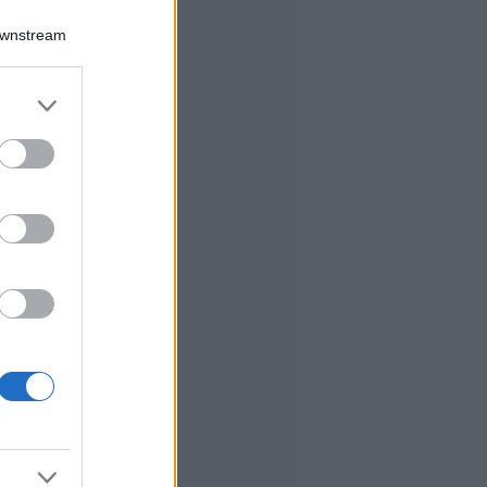
Downstream
er and store
to grant or
ed purposes