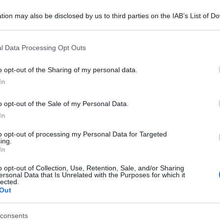
tion may also be disclosed by us to third parties on the IAB’s List of 
 that may further disclose it to other third parties.
 that this website/app uses one or more Google services and may gath
l Data Processing Opt Outs
including but not limited to your visit or usage behaviour. You may click 
 to Google and its third-party tags to use your data for below specifi
o opt-out of the Sharing of my personal data.
ogle consent section.
In
o opt-out of the Sale of my Personal Data.
In
to opt-out of processing my Personal Data for Targeted
ing.
In
o opt-out of Collection, Use, Retention, Sale, and/or Sharing
ersonal Data that Is Unrelated with the Purposes for which it
lected.
Out
consents