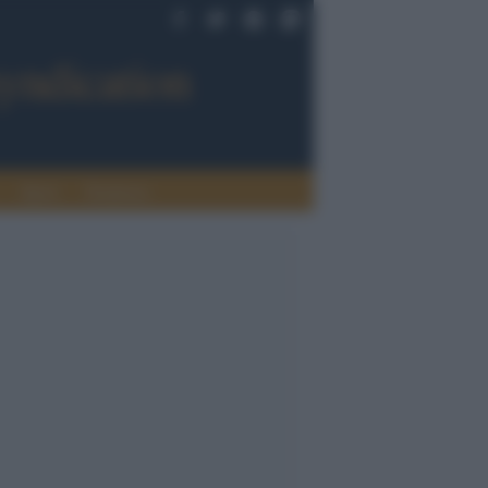
Sport
Tendenze