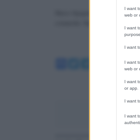
I want t
Marco Spagnoli intervista Maccio 
web or d
commedia ‘Italiano Medio’ che seg
I want t
purpose
I want 
Facebook
Twitter
Telegram
WhatsA
I want t
web or d
I want t
or app.
I want t
I want t
authenti