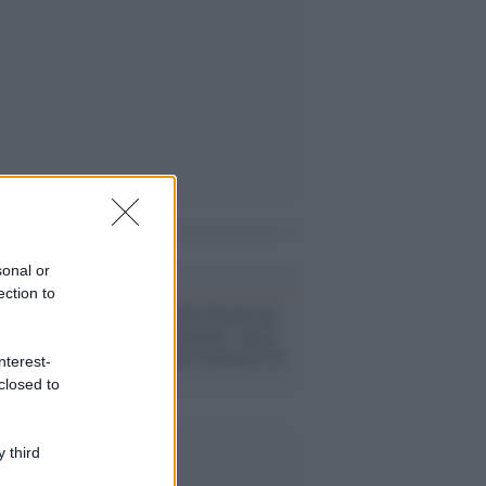
i anche
sonal or
ection to
L'evento /
La Sila diventa un
palcoscenico naturale: nasce
“A Farla Amare Comincia Tu
nterest-
– Opera Sila”
closed to
 third