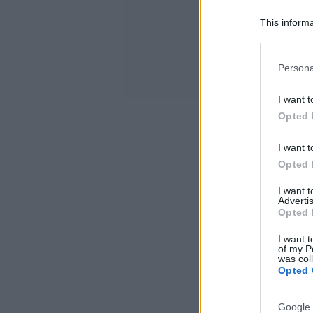
This informa
Participants
Please note
Persona
information 
deny consent
I want t
in below Go
Opted 
I want t
Opted 
I want 
Advertis
Opted 
I want t
of my P
was col
Opted 
Google 