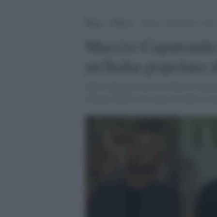
Home
>
Cultura
>
Maccio Capatonda: la mia a
Maccio Capatonda:
un'Italia popolata
Marco Spagnoli intervista Maccio Capato
'Italiano Medio' che segna l'esordio al c