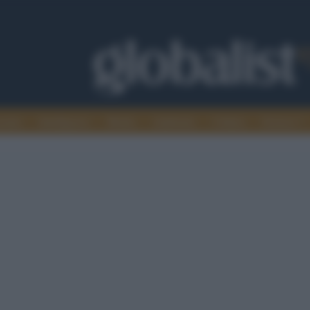
omia
Intelligence
Media
Ambiente
Cultura
Scienza