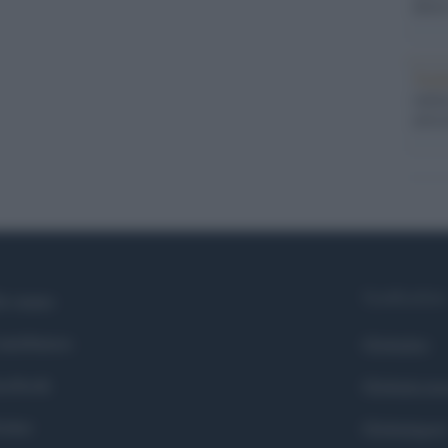
dietr
Tend
onlin
artic
Syndication
i siamo
ntributors
Globalist
cebook
Globalscie
itter
Globalsport