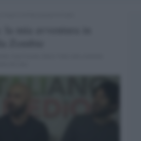
vventura in un’Italia popolata da Zombie
 la mia avventura in
 da Zombie
nda, Luigi Luciano, Enrico Venti sulla commedia
inema del team.