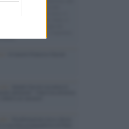
natore M5S racconta la sua esperienza sulle
e cariche di aiuti umanitari assalite
sercito israeliano. Una guerra atroce, il
ivo di disumanizzazione delle vittime, il
ismo del governo italiano e degli altri
ei, il ritorno al colonialismo. L'importanza
ovimenti.
ca /
Al maestro Francesco Guccini
cordo /
Quando Guccini raccontava le
ache epafaniche": l'intervista all'artista
i definiva un 'narratore'
udio /
Disinformazione russa e destra:
 la macchina propagandistica di Putin