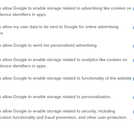
o allow Google to enable storage related to advertising like cookies on
Capatonda, Luigi Luciano, Enrico Venti sulla
evice identifiers in apps.
na l’esordio al cinema del team.
o allow my user data to be sent to Google for online advertising
s.
Ulti
to allow Google to send me personalized advertising.
pp
o allow Google to enable storage related to analytics like cookies on
evice identifiers in apps.
o allow Google to enable storage related to functionality of the website
o allow Google to enable storage related to personalization.
o allow Google to enable storage related to security, including
L'int
cation functionality and fraud prevention, and other user protection.
Gaza:
solle