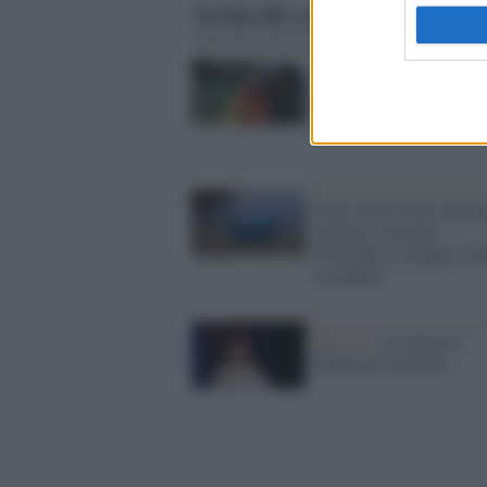
Articoli correlati
Cinema /
Angry Birds,
svelati i doppiatori itali
Sette turisti feriti da un
medusa Caravella
Portoghese, spiagge chi
in Spagna
Musica /
Al maestro
Francesco Guccini