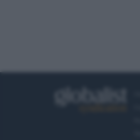
Ch
Co
Fa
Tw