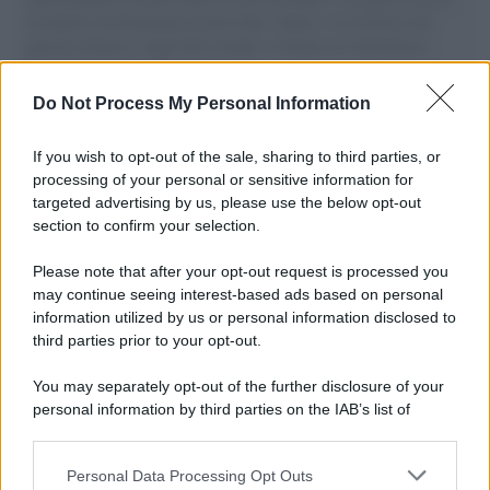
il tentativo di disumanizzazione delle vittime, il servilismo del
governo italiano e degli altri europei, il ritorno al colonialismo.
L'importanza dei movimenti.
Do Not Process My Personal Information
Musica /
Al maestro Francesco Guccini
If you wish to opt-out of the sale, sharing to third parties, or
processing of your personal or sensitive information for
targeted advertising by us, please use the below opt-out
section to confirm your selection.
Il ricordo /
Quando Guccini raccontava le "Cronache
epafaniche": l'intervista all'artista che si definiva un
Please note that after your opt-out request is processed you
'narratore'
may continue seeing interest-based ads based on personal
information utilized by us or personal information disclosed to
third parties prior to your opt-out.
Lo studio /
Disinformazione russa e destra: anche la
You may separately opt-out of the further disclosure of your
macchina propagandistica di Putin dietro la crisi di Ceuta
personal information by third parties on the IAB’s list of
downstream participants.
Personal Data Processing Opt Outs
This information may also be disclosed by us to third parties