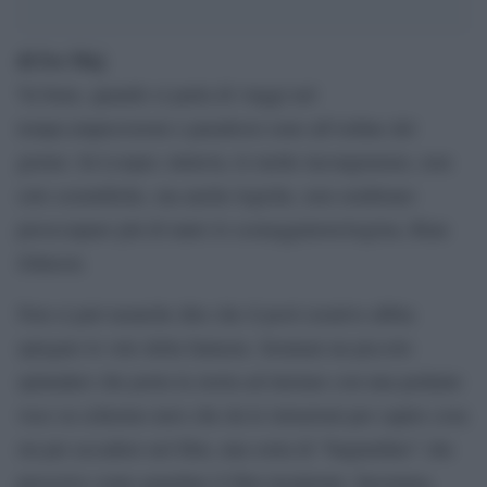
di Ivo Mej
Va bene, quando si parla di viaggi nel
tempo,imprecisioni e paradossi sono all’ordine del
giorno. In Looper, tuttavia, le molte incongruenze, non
solo scientifiche, ma anche logiche, non sembrano
preoccupare piú di tanto lo sceneggiatore/regista, Rian
Johnson.
Non si può neanche dire che il pool creativo abbia
spiegato le vele della fantasia. Semmai un piccolo
spinnaker che porta la storia ad iniziare con una pedante
voce su schermo nero che da le istruzioni per capire cosa
sta per accadere nel film, una sorta di “bugiardino” che
prescrive come guardare il film incipiente. Insomma,