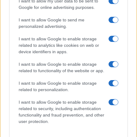
GiULia
Globalsport
I want to allow my user data to be sent to
Google for online advertising purposes.
Prima Pagina
I want to allow Google to send me
personalized advertising.
Giornale dello
Chi siamo
I want to allow Google to enable storage
Spettacolo
related to analytics like cookies on web or
Contributors
device identifiers in apps.
Wondernet
Facebook
I want to allow Google to enable storage
Giuliana Sgrena
related to functionality of the website or app.
Twitter
I want to allow Google to enable storage
Google News
related to personalization.
Mastodon
I want to allow Google to enable storage
related to security, including authentication
Cookie Policy
functionality and fraud prevention, and other
user protection.
Preferenze Privacy