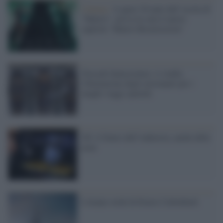
Cinema /
A quasi 20 anni dall' uscita di
"Matrix", arriva in sala il nuovo
capitolo "Matrix Resurrection"
Non più fantascienza: si studia
l'ibernazione degli astronauti per i
lunghi viaggi spaziali
3D: il futuro dell’industria, anche delle
armi
L'utopia verde di Ernest Callenbach