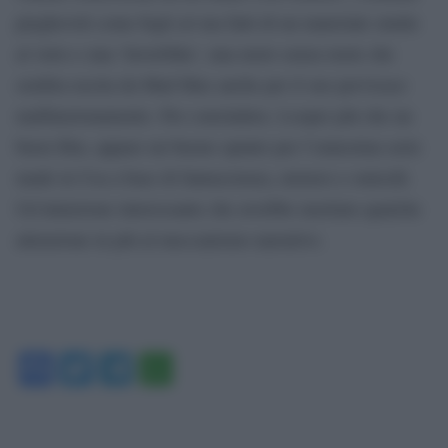
pieghevoli come fogli a4 ma fatti di un materiale simile
al vetro e una ‘hoverbike’, una moto senza ruote che
sembra uscita da Mad Max anche per il suo pervicace
malfunzionamento. Per concludere, Looper più che un
buon film, appare un buono spunto per l’ennesima serie
made in Usa a base di fantascienza, mistero e omicidi.
Un’intuizione interessante che avrebbe meritato qualche
attenzione in più al meccanismo narrativo.
Facebook
Twitter
Telegram
WhatsApp