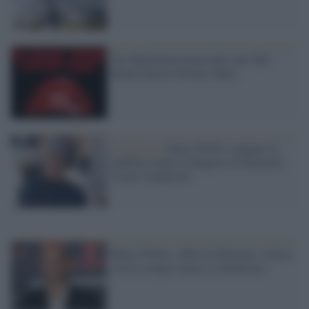
Per Halloween torna nelle sale The
Rocky Horror Picture Show
California /
Bruce Willis riappare in
pubblico dopo la diagnosi di demenza
fronto-temporale
Bruce Willis soffre di demenza: l'attore
riesce sempre meno a comunicare