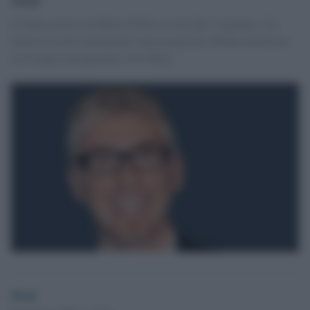
Il fanta-action con Bruce Willis in sala dal 31 gennaio. Un
futuro di morti ammazzati senza un perché. Buona intuizione
con troppe incongruenze. [Ivo Mej]
Desk