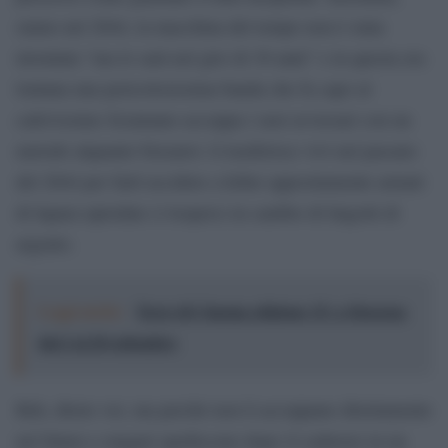
siamo nel 2044, la macchina del tempo non è stata
inventata “ma lo sarà nel giro di 30 anni” e in questa era
lontana una pericolosissima banda che fa capo al
cattivissimo Sciamano accoppa i suoi avversari con un
metodo alquanto bizzarro: li trasferisce vivi nel passato
del 2044 per farli uccidere a killer appositamente armati
di lupara uptodate (i loopers) in cambio di lingotti di
argento.
Leggi anche:
Terre di Cinema edizione 15: a Siracusa
dal 2 al 20 settembre
Beh, direte voi, ma perché non li accoppano direttamente
nel futuro e magari spediscono dopo il cadavere in un