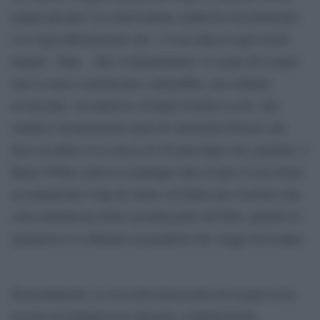
tempo passato? La motivazione, piuttosto inconsistente,
è la vaga affermazione che ‘c’è un chip in ogni essere
umano’. Stop. Ma, evidentemente, lo scopo di Looper
non è essere convincente o plausibile, ma soltanto
avvincente. Un antieroe (Joseph Gordon Levitt, che
sembra l’incarnazione mora di Antonello Piroso) che
deve uccidere il se stesso di 30 anni dopo che, peraltro, è
Bruce Willis, poteva comunque dare di più. E non basta
un annunciato coup de teatre sul finale per risolvere una
certa stanchezza nella seconda parte del film, quando lo
spettatore si è abituato ai paradossi dei viaggi nel tempo.
Personalmente, le cose più interessanti di Looper le ho
trovate nei dettagli non spiegati, evidentemente