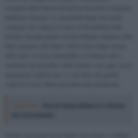
escogitati dalla fantasia ben più fervida della scenografa,
Katherine Verreaux. Le automobili hanno uno strano
congegno che collega lo scarico al bocchettone della
benzina, facendo pensare ad una brillante soluzione della
fame energetica del futuro. Nello stesso tempo (ironia
della sorte!) le stesse automobili e il vestiario sono i
medesimi che possiamo vedere attorno a noi oggi, con la
spiegazione esplicita che c’è, nel 2044, una grande
voglia di revival. Bella paraculata della produzione.
Leggi anche:
Terre di Cinema edizione 15: a Siracusa
dal 2 al 20 settembre
Uniche concessioni ad un futuro cosí remoto, i cellulari