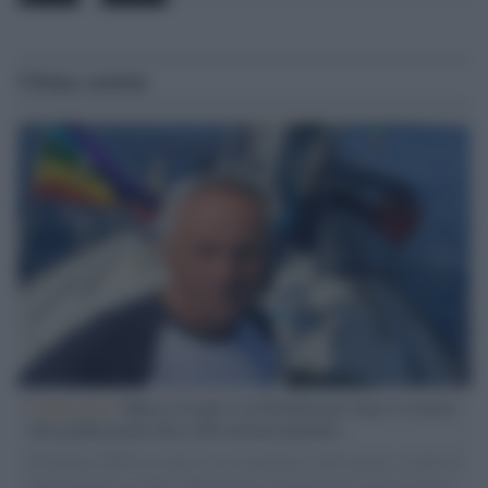
Ultime notizie
L'intervista /
Marco Croatti e la Flottilla per Gaza: le nostre
vele gonfie grazie alla sollevazione popolare
Il Senatore M5S racconta la sua esperienza sulle barche cariche di
aiuti umanitari assalite dall'esercito israeliano. Una guerra atroce,