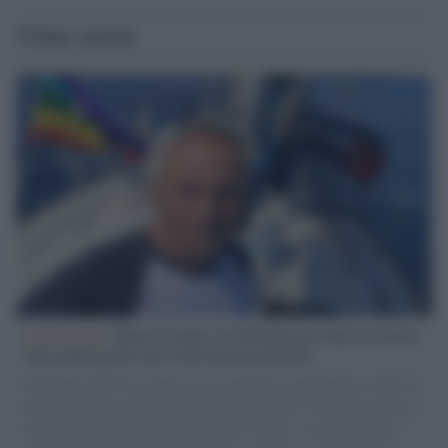
Ultime notizie
L'intervista /
Marco Croatti e la Flottilla per Gaza: le nostre
vele gonfie grazie alla sollevazione popolare
Il Senatore M5S racconta la sua esperienza sulle barche cariche di
aiuti umanitari assalite dall'esercito israeliano. Una guerra atroce,
il tentativo di disumanizzazione delle vittime, il servilismo del