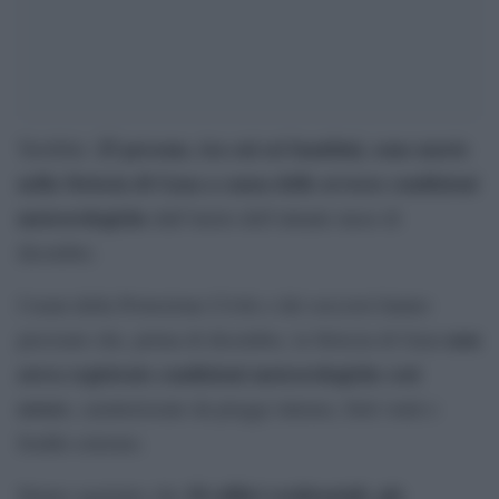
25 persone, tra cui sei bambini, sono morte
Terribile:
nella Striscia di Gaza a causa delle avverse condizioni
meteorologiche
dall’inizio dell’attuale mese di
dicembre.
I team della Protezione Civile e dei soccorsi hanno
non
precisato che, prima di dicembre, la Striscia di Gaza
aveva registrato condizioni meteorologiche così
severe
, caratterizzate da piogge intense, forti venti e
freddo estremo.
18 edifici residenziali, già
Hanno aggiunto che