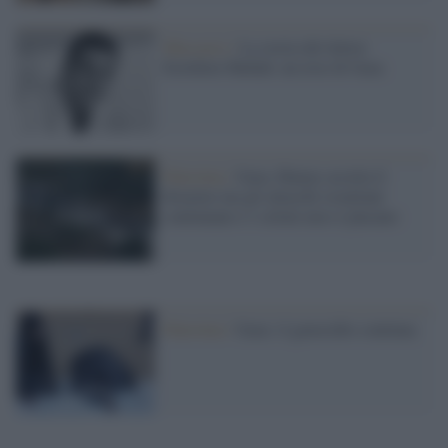
Massacro /
La storia del dottor
Ezzideen Shehab, un eroe di Gaza
Palestina /
Gaza, Hamas accetta il
disarmo ma gli attacchi israeliani
continuano e i coloni non si placano
Palestina /
Gaza: il genocidio continua