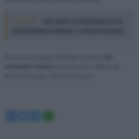
Leggi anche:
Gaza, Hamas accetta il disarmo ma gli
attacchi israeliani continuano e i coloni non si placano
stile
Se vuoi, posso anche riformulare il testo in
giornalistico italiano
, più scorrevole e adatto a un
articolo di cronaca. Vuoi che lo faccia?
Facebook
Twitter
Telegram
WhatsApp