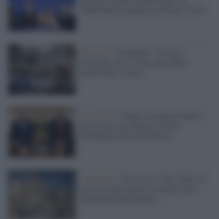
rudimentale avamposto militare a Gaza
Palestina /
Netanyahu: "Le forze
israeliane non si ritireranno dalle
attuali linee a Gaza"
Stati Uniti /
Trump costringe Israele a
un accordo con Hamas su Gaza:
Netanyahu spera che fallisca
L'opinione /
Non sarà il "New Deal" di
Gaza ma quel piano è un buon inizio.
Netanyahu permettendo...