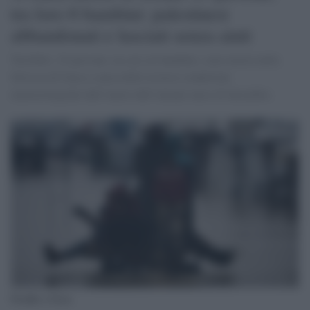
tra loro 6 bambini: palestinesi
abbandonati e lasciati senza aiuti
Terribile: 25 persone, tra cui sei bambini, sono morte nella
Striscia di Gaza a causa delle avverse condizioni
meteorologiche dall’inizio dell’attuale mese di dicembre.
Freddo a Gaza