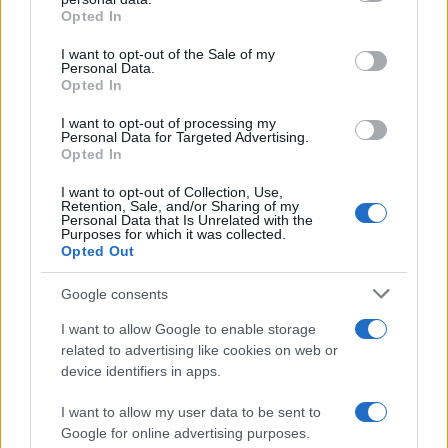
Opted In
Please note that this website/app uses one or more Google
services and may gather and store information including but
I want to opt-out of the Sale of my
Personal Data.
not limited to your visit or usage behaviour. You may click to
Opted In
grant or deny consent to Google and its third-party tags to
use your data for below specified purposes in below Google
I want to opt-out of processing my
consent section.
Personal Data for Targeted Advertising.
Opted In
I want to opt-out of Collection, Use,
Retention, Sale, and/or Sharing of my
Personal Data that Is Unrelated with the
Purposes for which it was collected.
Opted Out
Syndication
Culture
Google consents
Salute
Globalist
I want to allow Google to enable storage
related to advertising like cookies on web or
Megachip
Globalscience
device identifiers in apps.
GiULia
Globalsport
I want to allow my user data to be sent to
Google for online advertising purposes.