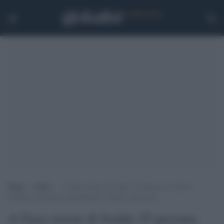
Home
>
Esteri
>
A Gaza morte di freddo 25 persone, tra loro 6
bambini: palestinesi abbandonati e lasciati senza aiuti
A Gaza morte di freddo 25 persone,