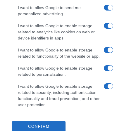
Prima Pagina
I want to allow Google to send me
personalized advertising.
Giornale dello
Chi siamo
I want to allow Google to enable storage
Spettacolo
related to analytics like cookies on web or
Contributors
device identifiers in apps.
Wondernet
Facebook
I want to allow Google to enable storage
Giuliana Sgrena
related to functionality of the website or app.
Twitter
I want to allow Google to enable storage
Google News
related to personalization.
Mastodon
I want to allow Google to enable storage
related to security, including authentication
Cookie Policy
functionality and fraud prevention, and other
user protection.
Preferenze Privacy
CONFIRM