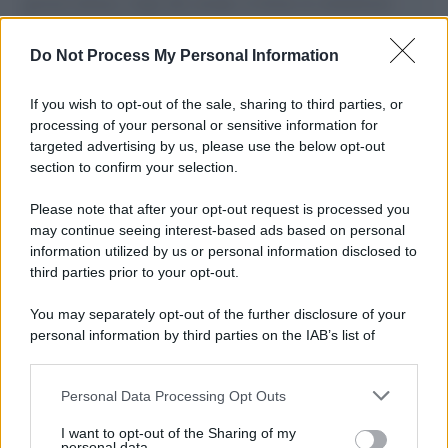
governo italiano e degli altri europei, il ritorno al colonialismo.
L'importanza dei movimenti.
Do Not Process My Personal Information
Tendenze /
Sale il numero degli acquisti online in Europa e
aumentano le vendite di articoli second hand
If you wish to opt-out of the sale, sharing to third parties, or
processing of your personal or sensitive information for
targeted advertising by us, please use the below opt-out
section to confirm your selection.
Pd /
Un partito progressista e di sinistra che si spacca sul
riarmo ha un serio problema
Please note that after your opt-out request is processed you
may continue seeing interest-based ads based on personal
information utilized by us or personal information disclosed to
third parties prior to your opt-out.
Il caso /
Trump ha quasi esaurito l'arsenale Usa, ma il
You may separately opt-out of the further disclosure of your
tycoon smentisce
personal information by third parties on the IAB’s list of
downstream participants.
Personal Data Processing Opt Outs
This information may also be disclosed by us to third parties
La banca /
Caso Mps: i pm milanesi ora vogliono vederci
on the IAB’s List of Downstream Participants that may further
I want to opt-out of the Sharing of my
chiaro sulle “chat” tra un dirigente del Mef e alcuni ministri
disclose it to other third parties.
personal data.