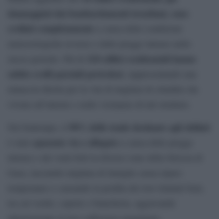
danneggiati dai bombardamenti israeliani, sono
crollati completamente
a causa delle condizioni
meteorologiche avverse e delle piogge intense nello
110 edifici residenziali hanno
stesso periodo. Più di
subito crolli parziali pericolosi
, rappresentando una
minaccia diretta per la vita di migliaia di cittadini che
vivono all’interno o nelle vicinanze di tali strutture.
90% delle tende destinate agli sfollati
Nel frattempo, il
spazzato via o allagato
è stato
a causa delle piogge
intense e dei venti forti in diverse zone della Striscia di
Gaza, lasciando migliaia di famiglie senza riparo
temporaneo e causando la perdita dei loro limitati beni,
tra cui vestiti, coperte e biancheria, aggravando
ulteriormente la loro sofferenza umanitaria.