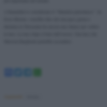
più importante del mondo.
A Ramallah lo considerano il “Mandela palestinese”. Se
fosse liberato, vorrebbe dire che una pace giusta e
duratura in Terrasanta ha ancora una chance per vedere
la luce. La luce dopo il buio dell’orrore. Una luce che
Marwan Barghouti potrebbe accendere.
Facebook
Twitter
Telegram
WhatsApp
Argomenti:
Palestina