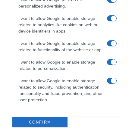
personalized advertising.
Giornale dello
Chi siamo
I want to allow Google to enable storage
Spettacolo
related to analytics like cookies on web or
Contributors
device identifiers in apps.
Wondernet
Facebook
I want to allow Google to enable storage
Giuliana Sgrena
related to functionality of the website or app.
Twitter
I want to allow Google to enable storage
Google News
related to personalization.
Mastodon
I want to allow Google to enable storage
related to security, including authentication
Cookie Policy
functionality and fraud prevention, and other
user protection.
Preferenze Privacy
CONFIRM