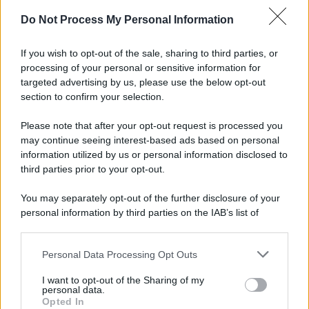
Do Not Process My Personal Information
L'evento /
La Sila diventa un palcoscenico naturale: nasce “A
Farla Amare Comincia Tu – Opera Sila”
If you wish to opt-out of the sale, sharing to third parties, or
processing of your personal or sensitive information for
targeted advertising by us, please use the below opt-out
section to confirm your selection.
Il ricordo /
Le radici di Francesco Guccini
Please note that after your opt-out request is processed you
may continue seeing interest-based ads based on personal
information utilized by us or personal information disclosed to
third parties prior to your opt-out.
L'anniversario /
90 anni di Yves Saint Laurent, tra moda e
You may separately opt-out of the further disclosure of your
scandali
personal information by third parties on the IAB’s list of
downstream participants.
Personal Data Processing Opt Outs
This information may also be disclosed by us to third parties
Il ricordo /
Il nostro incontro con Francesco Guccini
on the IAB’s List of Downstream Participants that may further
I want to opt-out of the Sharing of my
disclose it to other third parties.
personal data.
Opted In