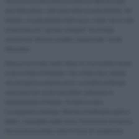
Chi scrive ha avuto modo di conoscere Marwan negli
anni della prima e dell’inizio della seconda Intifada. Nei
Territori, era più popolare dello stesso Arafat. Era il capo
riconosciuto dei “giovani colonnelli” di al-Fatah,
cresciuti nei Territori occupati, forgiati nella “rivolta
delle pietre.
Marwan aveva idee molto chiare su cosa avrebbe dovuto
essere lo Stato di Palestina. Una visione laica, plurale,
che non piaceva neanche un po’ ai notabili arafattiani,
espressione dei vecchi clan tribali, tantomeno ai
fondamentalisti di Hamas. Si batteva contro
l’occupazione israeliana, Marwan rivendicando anche il
diritto, contemplato dalla stessa Convenzione di Ginevra,
alla resistenza armata contro le forze di occupazione.