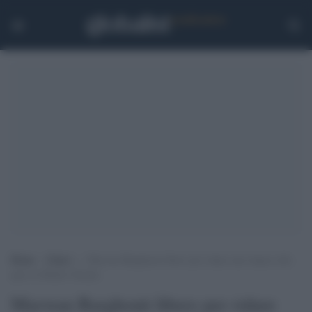
Home
>
Esteri
>
Marwan Barghouti libero per ridare una chance alla
pace in Medio Oriente
Marwan Barghouti libero per ridare