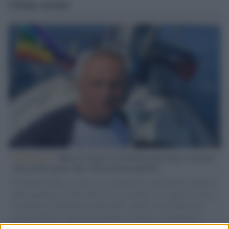
Ultime notizie
L'intervista /
Marco Croatti e la Flottilla per Gaza: le nostre
vele gonfie grazie alla sollevazione popolare
Il Senatore M5S racconta la sua esperienza sulle barche cariche di
aiuti umanitari assalite dall'esercito israeliano. Una guerra atroce,
il tentativo di disumanizzazione delle vittime, il servilismo del
governo italiano e degli altri europei, il ritorno al colonialismo.
L'importanza dei movimenti.