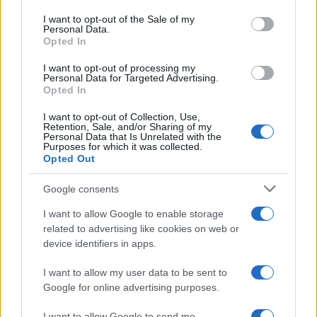
Please note that this website/app uses one or more Google
services and may gather and store information including but
I want to opt-out of the Sale of my
Personal Data.
not limited to your visit or usage behaviour. You may click to
Opted In
grant or deny consent to Google and its third-party tags to
use your data for below specified purposes in below Google
I want to opt-out of processing my
consent section.
Personal Data for Targeted Advertising.
Opted In
I want to opt-out of Collection, Use,
Retention, Sale, and/or Sharing of my
Personal Data that Is Unrelated with the
Purposes for which it was collected.
Opted Out
Syndication
Culture
Google consents
Salute
Globalist
I want to allow Google to enable storage
related to advertising like cookies on web or
Megachip
Globalscience
device identifiers in apps.
GiULia
Globalsport
I want to allow my user data to be sent to
Google for online advertising purposes.
Prima Pagina
I want to allow Google to send me