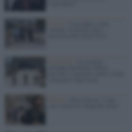
Cisgiordania?"
Palestina /
Cisgiordania, coloni
scatenati: 30 attacchi contro i
palestinesi nelle ultime 48 ore
Cisgiordania /
Gli israeliani
circondano Ramallah e Nablus:
palestinesi 'sequestrati' mentre i coloni
continuano le aggressioni
Palestina /
Fadi al-Nassan, 17 anni:
così si muore nel "Regno dei coloni"