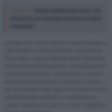
Leggi anche:
Palestina, Boldrini incalza Tajani: "Che
vuole fare per i due stati prima che Israele si prenda la
Cisgiordania?"
Al tempo stesso, lottava contro la corruzione dilagante ai
vertici di Fatah, il movimento fondato e presieduto da
Yasser Arafat, e oggi da Mahmoud Abbas (Abu Mazen).
Ventitré anni la sua incarcerazione, Marwan Barghouti è
l’unico che ha il prestigio, l’autorevolezza, il consenso
popolare per negoziare la pace con Israele. In carcere,
dove sta scontando cinque ergastoli, ha costruito il fronte
unito dei prigionieri palestinesi, a conferma del suo
Economist
carisma. Un anno fa l’
lo definì “il prigioniero