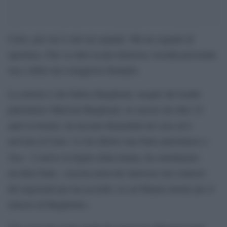
Certo, per ora è solo un segnale. Ma un segnale di
speranza. Che va oltre la pur dolorosa vicenda personale
sua e della sua coraggiosa famiglia.
La notizia è che Fadwa Barghouti, moglie del leader
palestinese Marwan Barghouti, in carcere da oltre 23
anni in Israele, ha lasciato Ramallah ieri sera ed è
arrivata al Cairo. Lo ha riferito una fonte palestinese a
Ynet
. L’arrivo in Egitto della donna, ha sottolineato
un’altra fonte, «suscita notevole interesse nel contesto
dei negoziati per un accordo, in cui Hamas insiste per il
rilascio di Barghouti».