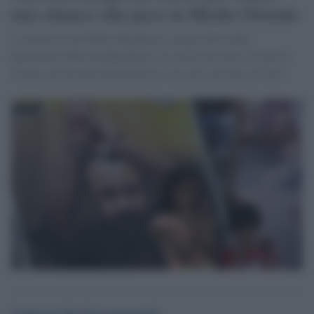
una chance alla pace in Medio Oriente
La notizia è che Fadwa Barghouti, moglie del leader
palestinese Marwan Barghouti, in carcere da oltre 23 anni in
Israele, ha lasciato Ramallah ieri sera ed è arrivata al Cairo.
Umberto De Giovannangeli