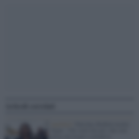
Articoli correlati
Apartheid /
Palestina, Boldrini incalza
Tajani: "Che vuole fare per i due stati
prima che Israele si prenda la