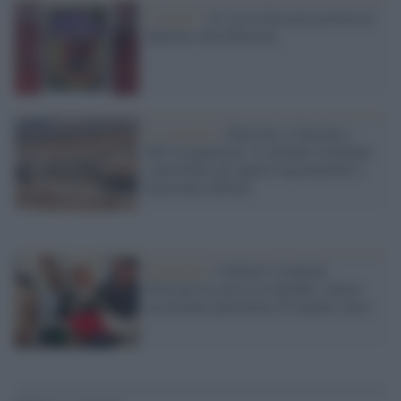
L'evento /
Al via in Toscana un festival
dedicato alla Palestina
Lo scenario /
Palestina, il business
dell’occupazione: le aziende israeliane
controllano gli approvvigionamenti e
incassano milioni
Ramallah /
I militari israeliani
bloccano la corsa in ospedale: muore
un neonato palestinese di quattro mesi