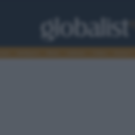
omia
Intelligence
Media
Ambiente
Cultura
Scienza