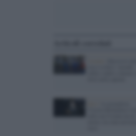
Articoli correlati
Ucraina /
Massiccio att
russo su Kyiv: incendi,
edifici colpiti e almeno 
feriti nella capitale
Kiev /
La giornalista
Victoria Roshchina è to
nella sua Ucraina ma da
morta: era stata arrestat
russi