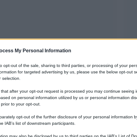
ocess My Personal Information
eno 12 persone in una serie di attacchi su Kyiv e
to opt-out of the sale, sharing to third parties, or processing of your per
formation for targeted advertising by us, please use the below opt-out s
più letale sulla capitale ucraina da diverse
 selection.
 that after your opt-out request is processed you may continue seeing i
ased on personal information utilized by us or personal information dis
rano tra le vittime, hanno riferito le autorità, in
 prior to your opt-out.
secondo il presidente ucraino Volodymyr
rately opt-out of the further disclosure of your personal information by
a non abbia alcuna intenzione di negoziare la
he IAB’s list of downstream participants.
tion may also be disclosed by us to third parties on the IAB’s List of 