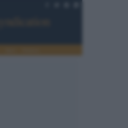
Sport
Tendenze