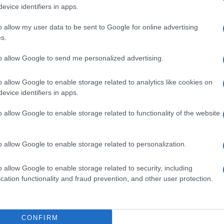
Il Se
4 anni e un altro bambino. Il bilancio dei feriti è
evice identifiers in apps.
barch
dall'e
o allow my user data to be sent to Google for online advertising
tentat
s.
le erano stati relativamente contenuti nel mese
servil
europ
ente degli Stati Uniti, Donald Trump, aveva
to allow Google to send me personalized advertising.
dei m
ne alla guerra incontrando il suo omologo russo
o allow Google to enable storage related to analytics like cookies on
Pales
evice identifiers in apps.
asseg
rudi
o allow Google to enable storage related to functionality of the website
mostrato che la Russia è pronta a riprendere la
à ucraine che hanno riferito di un’ondata di
o allow Google to enable storage related to personalization.
e ai droni Shahed, contro la capitale.
L'eve
natu
o allow Google to enable storage related to security, including
– Ope
o, ha parlato nella notte di un «attacco massiccio
cation functionality and fraud prevention, and other user protection.
forze di difesa aerea erano in azione e ha invitato
proteggersi.
Il ri
CONFIRM