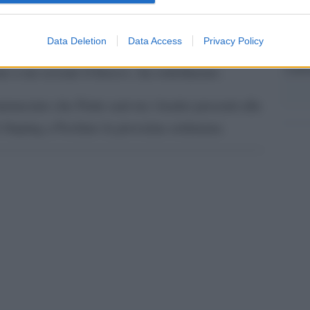
internazionale e ulteriori sanzioni contro la
ella Cina, alleata di Mosca. «Ci aspettiamo una
Data Deletion
Data Access
Privacy Policy
ccadendo. La Cina ha ripetutamente chiesto di
L'ann
Laure
are a un cessate il fuoco», ha sottolineato.
unciato che Putin sarà tra i leader presenti alla
i Jinping a Pechino la prossima settimana.
pp