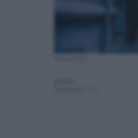
Raid russi su Kiev
globalist
28 Agosto 2025 - 11.46