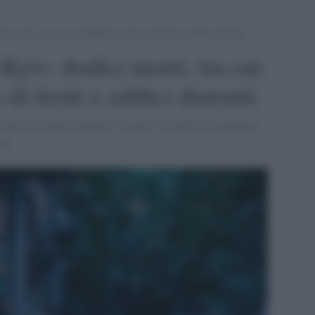
ci morti, tra cui tre bambini, decine di feriti e edifici distrutti
 Kyiv: dodici morti, tra cui
di feriti e edifici distrutti
missili e droni: almeno 12 morti, 45 feriti, devastazioni
ali.