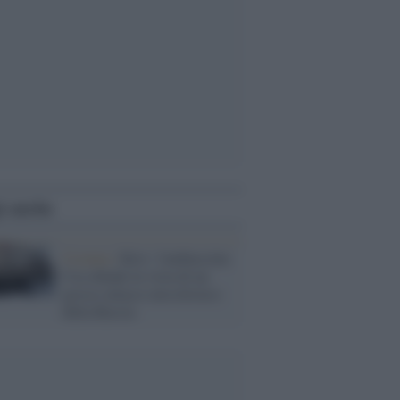
i anche
Ucraina /
Kiev: l'ambasciata
Usa chiude in vista di un
grosso attacco missilistico
della Russia