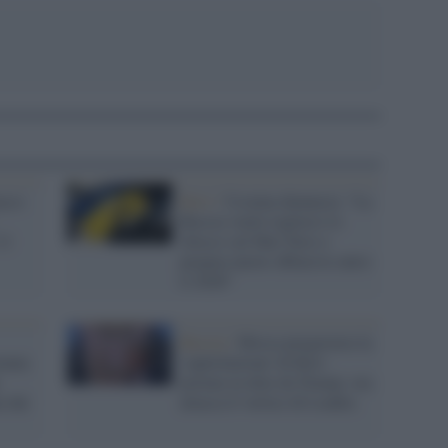
acco
Kiev /
Ucraina denuncia: “La
Russia vuole toglierci lo
11
sbocco sul Mar Nero e
prepara nuove offensive entro
il 2026”
Russia /
Mosca pregustava la
rnata
'capitolazione' di Kiev
portata in dote da Trump: ora
a dai
attacca il vertice di Londra