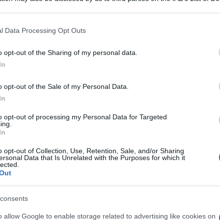
 that may further disclose it to other third parties.
ussi sono oggi una risposta chiara a tutti coloro
i, chiedono un cessate il fuoco e una vera
 that this website/app uses one or more Google services and may gath
l Data Processing Opt Outs
including but not limited to your visit or usage behaviour. You may click 
j sui social. «La Russia sceglie i missili
 to Google and its third-party tags to use your data for below specifi
o opt-out of the Sharing of my personal data.
ziati».
ogle consent section.
In
Ulti
rtita dal centro della città dopo le 3 del mattino
o opt-out of the Sale of my Personal Data.
torità che hanno segnalato impatti in oltre 20
In
arte di un edificio di cinque piani nella zona est
to opt-out of processing my Personal Data for Targeted
ing.
In
o opt-out of Collection, Use, Retention, Sale, and/or Sharing
 dalle macerie in uno dei siti colpiti, ha detto il
ersonal Data that Is Unrelated with the Purposes for which it
lected.
nko, aggiungendo che i soccorsi erano ancora in
Out
intrappolate.
L'int
Gaza:
consents
solle
strazione militare di Kyiv, ha precisato che tra
o allow Google to enable storage related to advertising like cookies on