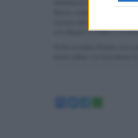
Zelenskyj ha invocato una risposta 
Russia, comprese quelle da parte d
reazione dalla Cina a quanto sta a
non allargare il conflitto e di arriv
Poche ore prima, Pechino aveva ann
parata militare con il presidente X
Facebook
Twitter
Telegram
WhatsA