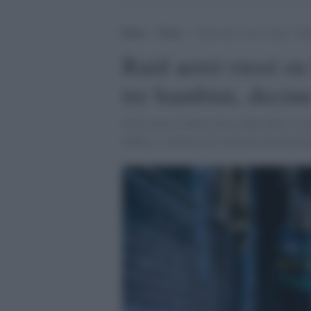
Home
>
Esteri
>
Raid aerei russi su Kyiv: dodi
Raid aerei russi su
tre bambini, decine 
Nella notte la Russia ha colpito Kyiv con 
diffuse e richiesta di sanzioni internazion