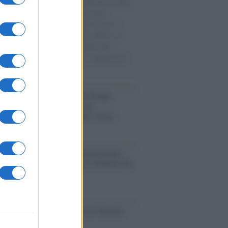
natore M5S racconta la sua esperienza sulle
e cariche di aiuti umanitari assalite
sercito israeliano. Una guerra atroce, il
ivo di disumanizzazione delle vittime, il
ismo del governo italiano e degli altri
ei, il ritorno al colonialismo. L'importanza
ovimenti.
tina /
Il Board of Peace di Trump
na il primo contratto per un
mentale avamposto militare a Gaza
nto /
La Sila diventa un palcoscenico
rale: nasce “A Farla Amare Comincia Tu
ra Sila”
cordo /
Le radici di Francesco Guccini