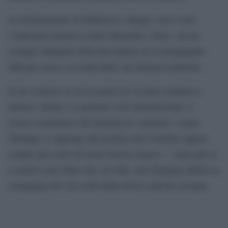
La dichiarazione di Zakharova, dunque, non è solo
l’ennesima invettiva contro Bruxelles e Kiev, ma un
esempio lampante della dissonanza tra la propaganda
ufficiale russa e la realtà delle sue alleanze politiche.
In un contesto in cui la guerra in Ucraina continua a
mietere vittime e a generare crisi internazionali, il
ricorso sistematico all’etichetta di “nazismo” contro
chiunque si opponga alla politica del Cremlino appare
sempre più come un’arma retorica logora — tanto più se
a usarla è uno Stato che, nei fatti, non disdegna affatto la
compagnia dei veri eredi della destra radicale europea.