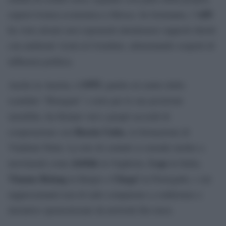
AfD
sopravvivenza economica a Mosca. In Germania, l’
ha visto alcuni suoi esponenti intrattenere rapporti diretti
con ambienti vicini al Cremlino, alimentando sospetti di
influenza politica.
FPÖ
Anche in Austria, il
, partito al centro dello
scandalo “Ibizagate” e noto per le sue posizioni
xenofobe, ha firmato veri e propri accordi di
Russia Unita
cooperazione con
, la formazione di
Vladimir Putin. La rete di contatti si estende inoltre a
Jobbik
Lega
movimenti come
in Ungheria,
in Italia,
Vlaams Belang
Chega!
in Belgio e
in Portogallo, i cui
rappresentanti non di rado compaiono a conferenze e
iniziative sponsorizzate da network filo-russi.