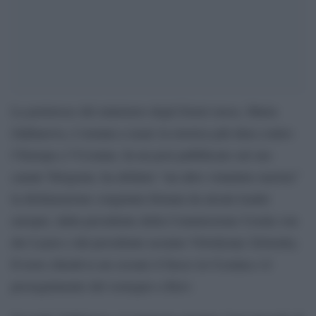
La portavoce del ministero degli Esteri russo, Maria
Zakharova, è tornata a usare la retorica più dura contro
l’Europa e l’Ucraina. In un post pubblicato sul suo
canale Telegram, ha definito “un altro volantino nazista”
la dichiarazione congiunta firmata da alcuni leader
europei, dalla presidente della Commissione Ursula von
der Leyen e dal presidente ucraino Volodymyr Zelensky.
Il testo chiedeva un cessate il fuoco in Ucraina e il
proseguimento del sostegno a Kiev.