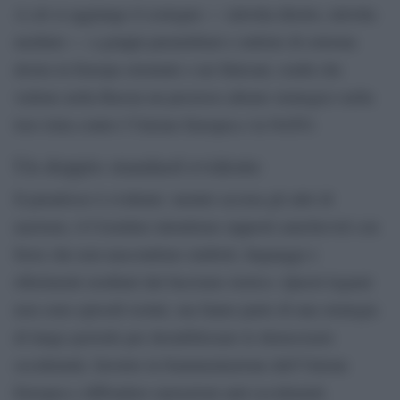
A ciò si aggiunge il sostegno — talvolta diretto, talvolta
mediato — a gruppi paramilitari e milizie di estrema
destra in Europa orientale e nei Balcani, realtà che
vedono nella Russia un prezioso alleato strategico nella
loro lotta contro l’Unione Europea e la NATO.
Un doppio standard evidente
Il paradosso è evidente: mentre accusa gli altri di
nazismo, il Cremlino intrattiene rapporti amichevoli con
forze che non nascondono simboli, linguaggi e
riferimenti ereditati dal fascismo storico. Questi legami
non sono episodi isolati, ma fanno parte di una strategia
di lungo periodo per destabilizzare le democrazie
occidentali, favorire la frammentazione dell’Unione
Europea e diffondere narrazioni anti-occidentali.