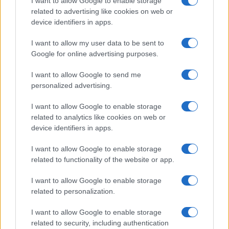
I want to allow Google to enable storage
related to advertising like cookies on web or
Megachip
Globalscience
device identifiers in apps.
GiULia
Globalsport
I want to allow my user data to be sent to
Google for online advertising purposes.
Prima Pagina
I want to allow Google to send me
personalized advertising.
Giornale dello
Chi siamo
I want to allow Google to enable storage
Spettacolo
related to analytics like cookies on web or
Contributors
device identifiers in apps.
Wondernet
Facebook
I want to allow Google to enable storage
Giuliana Sgrena
related to functionality of the website or app.
Twitter
I want to allow Google to enable storage
Google News
related to personalization.
Mastodon
I want to allow Google to enable storage
related to security, including authentication