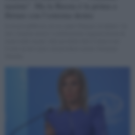
nazista”. Ma la Russia è la prima a
flirtare con l’estrema destra
In un post pubblicato sul suo canale Telegram, ha definito “un
altro volantino nazista” la dichiarazione congiunta firmata da
alcuni leader europei, dalla presidente della Commissione
Ursula von der Leyen e dal presidente ucraino Volodymyr
Zelensky.