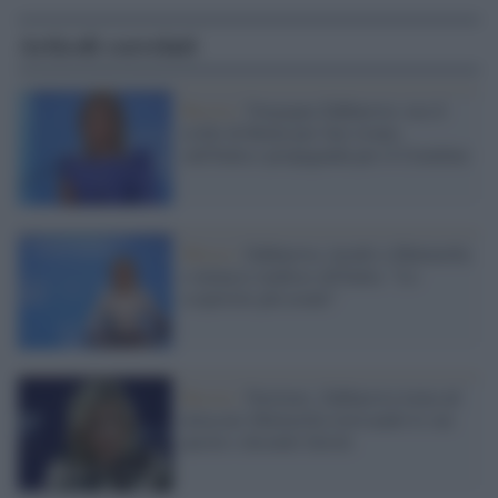
Articoli correlati
Russia /
Vergogna Zakharova: usa il
crollo di Roma per fare ironia
sull'Italia e propaganda per il Cremlino
Mosca /
Zakharova, insulti a Mattarella
e minacce mafiose all'Italia: "Lo
scoprirete più avanti"
Russia /
Nucleare, Zakharova torna ad
attaccare Mattarella travisando le sue
parole e dicendo falsità