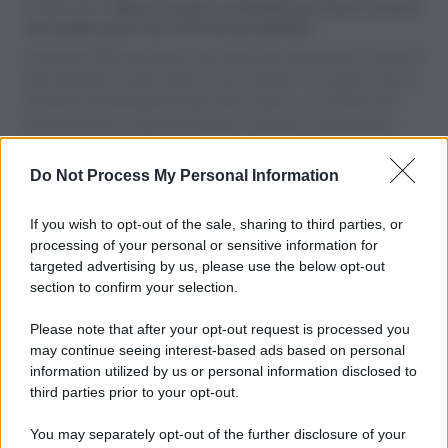
L'intervista /
Marco Croatti e la Flottilla per Gaza: le nostre
vele gonfie grazie alla sollevazione popolare
Il Senatore M5S racconta la sua esperienza sulle barche cariche di
aiuti umanitari assalite dall'esercito israeliano. Una guerra atroce,
il tentativo di disumanizzazione delle vittime, il servilismo del
governo italiano e degli altri europei, il ritorno al colonialismo.
L'importanza dei movimenti.
Do Not Process My Personal Information
Tel Aviv /
La “vittoria totale” di Israele significa una guerra
senza fine
If you wish to opt-out of the sale, sharing to third parties, or
processing of your personal or sensitive information for
targeted advertising by us, please use the below opt-out
section to confirm your selection.
Vangelo /
La vita si intreccia con le paure come il giorno
succede alla notte
Please note that after your opt-out request is processed you
may continue seeing interest-based ads based on personal
information utilized by us or personal information disclosed to
third parties prior to your opt-out.
La scoperta /
Oplontis, le vittime dell’eruzione del Vesuvio
You may separately opt-out of the further disclosure of your
furono più numerose del previsto