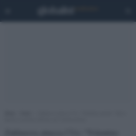
Home
>
Esteri
>
Zakharova attacca l’Ue: “Volantino nazista”. Ma la
Russia è la prima a flirtare con l’estrema destra
Zakharova attacca l’Ue: “Volantino