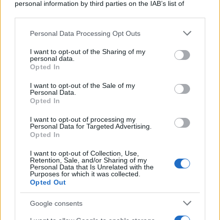
personal information by third parties on the IAB’s list of
downstream participants.
Personal Data Processing Opt Outs
This information may also be disclosed by us to third parties
Il medagliere /
Europei di nuoto: Pellecani guida una super
on the IAB’s List of Downstream Participants that may further
I want to opt-out of the Sharing of my
Italia
disclose it to other third parties.
personal data.
Opted In
Please note that this website/app uses one or more Google
services and may gather and store information including but
I want to opt-out of the Sale of my
Personal Data.
not limited to your visit or usage behaviour. You may click to
Opted In
grant or deny consent to Google and its third-party tags to
use your data for below specified purposes in below Google
I want to opt-out of processing my
consent section.
Personal Data for Targeted Advertising.
Opted In
I want to opt-out of Collection, Use,
Retention, Sale, and/or Sharing of my
Personal Data that Is Unrelated with the
Purposes for which it was collected.
Opted Out
Syndication
Culture
Google consents
Salute
Globalist