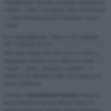
“denazificazione” del Paese, nonostante la presidenza di
Zelensky — ebreo e con familiari vittime dell’Olocausto
— renda l’affermazione priva di fondamento storico e
politico.
La contraddizione: Mosca e le simpatie
per l’estrema destra
Negli ultimi quindici anni, Mosca non si è limitata a
simpatizzare a distanza, ma ha offerto un sostegno
concreto — politico, finanziario e mediatico — a
formazioni che affondano le radici nell’ideologia post-
nazista o neofascista.
Rassemblement National
In Francia, il
di Marine Le
Pen ha beneficiato di prestiti milionari concessi da
istituti di credito russi, legando così parte della propria