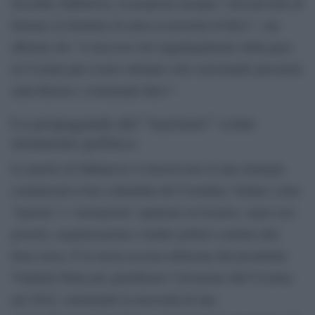
Secondo Zakharova, la proposta europea “non prevede di
fermare la fornitura di armi ai terroristi di Kiev”, ma
afferma che “il successo nel raggiungimento della pace
in Ucraina può essere ottenuto solo esercitando pressioni
sulla Russia e sostenendo Kiev”.
La propaganda del “nazismo” come
strumento politico
Le parole di Zakharova si inseriscono in una strategia
comunicativa ben collaudata del Cremlino: bollare come
“nazista” o “neonazista” qualsiasi avversario, siano essi
governi, organizzazioni o leader politici contrari alla
linea russa. È la stessa accusa utilizzata dal presidente
Vladimir Putin per giustificare l’invasione dell’Ucraina
nel 2022, sostenendo la necessità di una