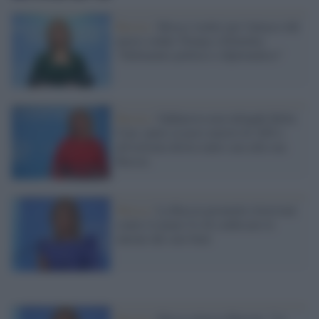
Russia /
Mosca 'esulta' per l'attacco del
nuovo sodale Trump a Zelensky:
"Fallimento politico e diplomatico"
Russia /
Zakharova non infanghi Bella
Ciao: pensi ai post-nazisti di AfD e
all'estrema destra tanto cara alla sua
Russia
Mosca /
La Russia promette ritorsioni
contro il piano Ue di confiscare le
entrate dai suoi beni
Russia /
Mosca attacca Macron: "Le