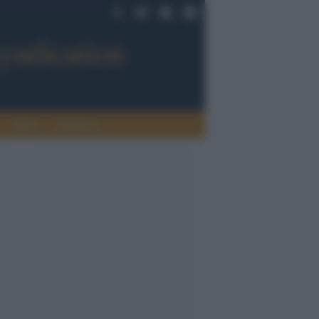
Sport
Tendenze