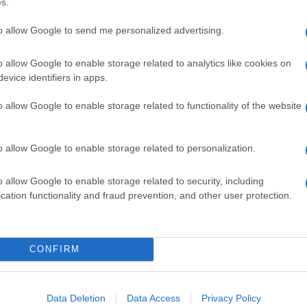
barch
s.
reoccupazioni legate alla sua età e alla sua
dall'e
arsi dalla corsa e ha sostenuto la candidatura
to allow Google to send me personalized advertising.
tentat
servil
arris.
europ
o allow Google to enable storage related to analytics like cookies on
dei m
evice identifiers in apps.
no di Biden, ha successivamente sconfitto Harris
o alla Casa Bianca nel gennaio scorso.
o allow Google to enable storage related to functionality of the website
Tend
onlin
n passato. Prima dell’inizio della sua presidenza,
artic
o allow Google to enable storage related to personalization.
camente diversi tumori cutanei non melanomatosi,
o allow Google to enable storage related to security, including
imossa una lesione cancerosa dal petto.
Pd /
cation functionality and fraud prevention, and other user protection.
si sp
rostata è il tumore più comune e la seconda causa
, secondo l’American Cancer Society.
CONFIRM
Il ca
“cancer moonshot” una delle priorità della sua
Usa, 
 dimezzare il tasso di mortalità per cancro entro
Data Deletion
Data Access
Privacy Policy