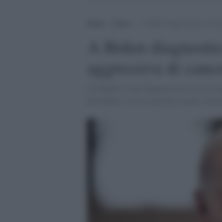
Home
>
Esteri
>
A Biden diagnosticata la form
A Biden diagnostic
aggressiva di cancr
Joe Biden è stato diagnosticato con un canc
presidente e la sua famiglia stanno valut