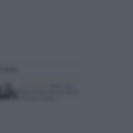
i anche
Casa Bianca /
Biden vuole
dare a Israele armi per altri 8
miliardi di dollari