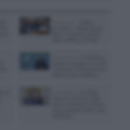
ump
Ultimo atto /
"Grazia
aine
preventiva": Biden sottrae
ma la
Fauci e il generale Milley
dalla vendetta di Trump
Casa Bianca /
Joe Biden ha
na
definito vergognosa la scelta
 che
'trumpiana' di Zuckerberg di
abolire il fact-checking
de di
Casa Bianca /
Joe Biden
i
annuncia un divieto sulle
nuove trivellazioni offshore
lungo gran parte della costa
americana