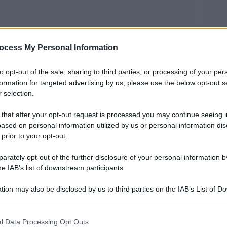
ocess My Personal Information
to opt-out of the sale, sharing to third parties, or processing of your per
formation for targeted advertising by us, please use the below opt-out s
 selection.
 un cancro alla prostata che si è diffuso alle
miglia stanno valutando le opzioni di trattamento
 that after your opt-out request is processed you may continue seeing i
ased on personal information utilized by us or personal information dis
ato domenica il suo ufficio in un comunicato.
 prior to your opt-out.
 aggressiva della malattia, il cancro sembra
rately opt-out of the further disclosure of your personal information by
e consente una gestione efficace», si legge nella
he IAB’s list of downstream participants.
lia stanno esaminando le possibilità terapeutiche
tion may also be disclosed by us to third parties on the IAB’s List of 
 that may further disclose it to other third parties.
 that this website/app uses one or more Google services and may gath
l Data Processing Opt Outs
assificati secondo un punteggio chiamato