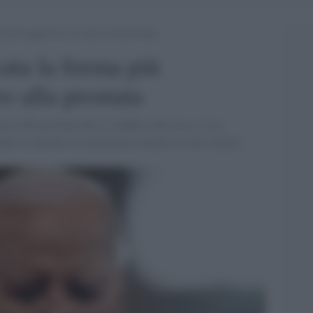
a più aggressiva di cancro alla prostata
ata la forma più
o alla prostata
ro alla prostata che si è diffuso alle ossa, e l’ex
ando le opzioni di trattamento insieme ai suoi medici,