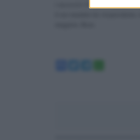
i successivi 25 anni. L’iniziativa 
il suo mandato da vicepresidente, d
maggiore, Beau.
Facebook
Twitter
Telegram
WhatsA