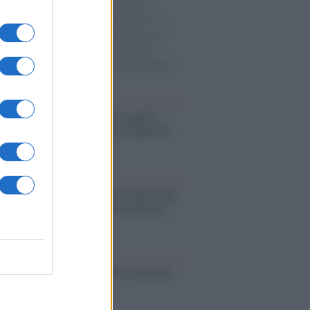
e cariche di aiuti umanitari assalite
sercito israeliano. Una guerra atroce, il
ivo di disumanizzazione delle vittime, il
ismo del governo italiano e degli altri
ei, il ritorno al colonialismo. L'importanza
ovimenti.
enze /
Sale il numero degli acquisti
e in Europa e aumentano le vendite di
oli second hand
Un partito progressista e di sinistra che
acca sul riarmo ha un serio problema
so /
Trump ha quasi esaurito l'arsenale
ma il tycoon smentisce