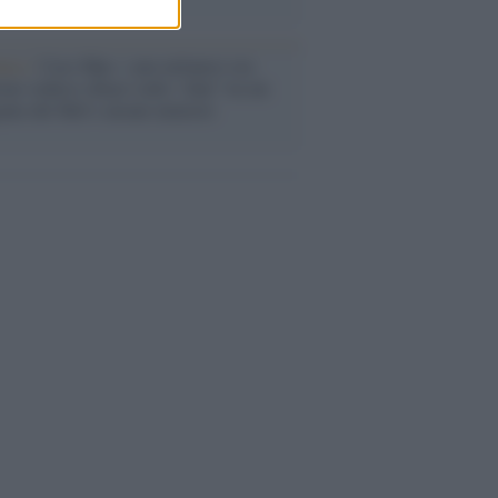
anca /
Caso Mps: i pm milanesi ora
ono vederci chiaro sulle “chat” tra un
ente del Mef e alcuni ministri