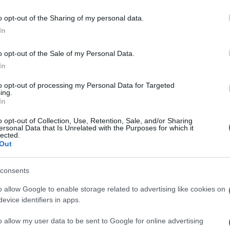
including but not limited to your visit or usage behaviour. You may click 
 to Google and its third-party tags to use your data for below specifi
 indica quanto le cellule tumorali differiscano
o opt-out of the Sharing of my personal data.
ogle consent section.
n ha riferito che il suo punteggio è nove, il che
In
essivi.
o opt-out of the Sale of my Personal Data.
Ulti
In
iffonde ad altre parti del corpo, colpisce spesso
to opt-out of processing my Personal Data for Targeted
o più difficile da trattare rispetto a quello
ing.
In
no a raggiungere tutti i tumori e a sradicare
o opt-out of Collection, Use, Retention, Sale, and/or Sharing
ersonal Data that Is Unrelated with the Purposes for which it
lected.
Out
di ormoni per crescere – come nel caso di Biden
i che privano le cellule tumorali degli ormoni
consents
L'int
o allow Google to enable storage related to advertising like cookies on
Gaza:
evice identifiers in apps.
nald Trump nelle elezioni presidenziali del 2020
solle
ndidarsi per un secondo mandato lo scorso anno.
Il Se
o allow my user data to be sent to Google for online advertising