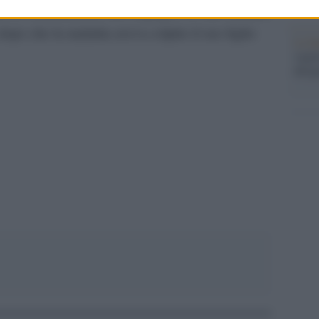
era la continuazione dell’impegno avviato durante
opo che la malattia aveva colpito il suo figlio
La b
vogli
dirig
pp