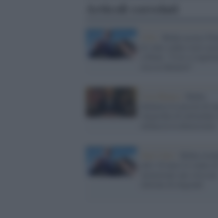
Articoli correlati
USA /
Biden accusa Tr
di voler cedere terre ucr
a Putin: “Così si legitti
resa ai dittatori”
Casa Bianca /
Biden
denuncia la nascita di u
oligarchia di miliardari
minaccia la democrazia
Stati Uniti /
Biden esten
altri 18 mesi lo status d
'protezione' per circa un
milione di migranti