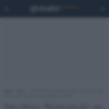
Home
>
Esteri
>
Totti a Mosca: “Pecunia non olet”, ma a volte i soldi
hanno l’odore ferroso e insopportabile del sangue
Totti a Mosca: "Pecunia non olet", ma