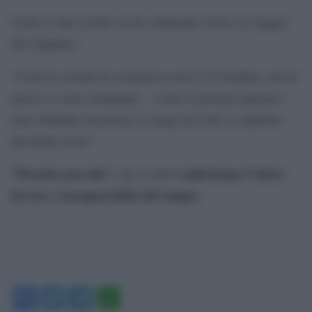
Come è stato scritto su un commento critico al viaggio
del Capitano:
“Certo la società di scommesse non è il Cremlino, ma di
mezzo ci sono comunque – e non si possono ignorare –
una criminale invasione, le stragi di civili, il calpestio
dei diritti civili.”
“Pecunia non olet”
i soldi hanno l’odore
, ma a volte
ferroso e insopportabile del sangue
.
Facebook
Twitter
Telegram
WhatsApp