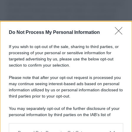
aiuti umanitari assalite dall'esercito israeliano. Una guerra atroce,
il tentativo di disumanizzazione delle vittime, il servilismo del
governo italiano e degli altri europei, il ritorno al colonialismo.
L'importanza dei movimenti.
Do Not Process My Personal Information
Musica /
Al maestro Francesco Guccini
If you wish to opt-out of the sale, sharing to third parties, or
processing of your personal or sensitive information for
targeted advertising by us, please use the below opt-out
section to confirm your selection.
Il ricordo /
Quando Guccini raccontava le "Cronache
epafaniche": l'intervista all'artista che si definiva un
Please note that after your opt-out request is processed you
'narratore'
may continue seeing interest-based ads based on personal
information utilized by us or personal information disclosed to
third parties prior to your opt-out.
Lo studio /
Disinformazione russa e destra: anche la
You may separately opt-out of the further disclosure of your
macchina propagandistica di Putin dietro la crisi di Ceuta
personal information by third parties on the IAB’s list of
downstream participants.