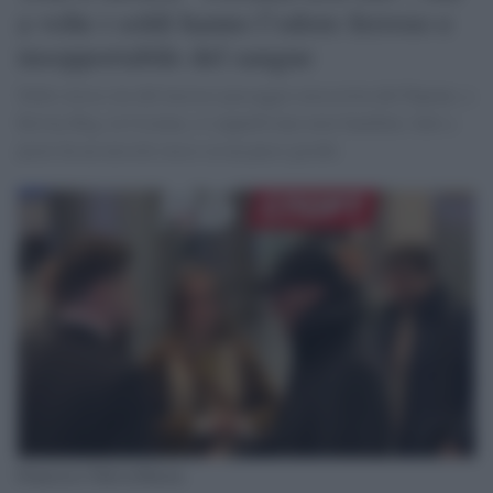
a volte i soldi hanno l’odore ferroso e
insopportabile del sangue
Nelle stesse ore del lucroso passaggio moscovita del Pupone, a
Krivoy Rog, in Ucraina, si seppellivano nove bambini, fatti a
pezzi da un missile russo su un parco giochi.
Francesco Totti in Russia