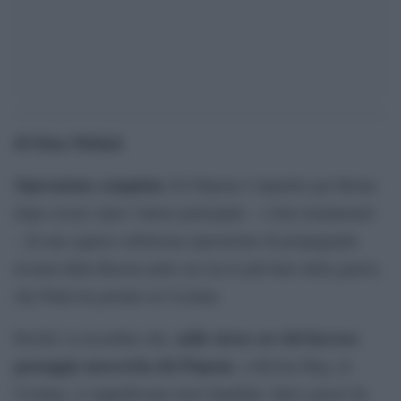
di Irina Melnyk
Operazione compiuta:
Er Pupone è ripartito per Roma
dopo essere stato l’attore principale – e ben remunerato
– di una (quasi) sofisticata operazione di propaganda
tessuta dalla Russia nelle ore tra le più buie della guerra
che Putin ha portato in Ucraina.
nelle stesse ore del lucroso
Perché va ricordato che,
passaggio moscovita del Pupone
, a Krivoy Rog, in
Ucraina, si seppellivano nove bambini, fatti a pezzi da