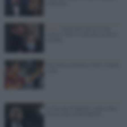
confermare
Roma /
Sveglia dal coma trova una
sorpresa: Totti fa visita alla sua fan in
ospedale
Una tesina su Francesco Totti? A Roma
si può
La frecciata di Spalletti: regala a Ilary
Piccolo uomo di Mia Martini