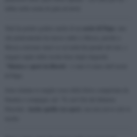
infine nella serata di gala ad inviti.
assist di Pupo
Totti ha potuto godere anche di un
, uno
che praticamente ha messo radici a Mosca, perché a
Mosca conviene starci se sei nella hit parade dei taxi, e
magari ospite delle ricche feste degli oligarchi.
Musica e sport in libertà
“
“, è stato il senso dell’assist
di Pupo.
Sono lontane le maglie rosse della Davis conquistata da
Panatta e compagni, nel ’76, nel Cile del dittatore
Anche quello era sport
Pinochet.
, ma non aveva solo le
tasche.