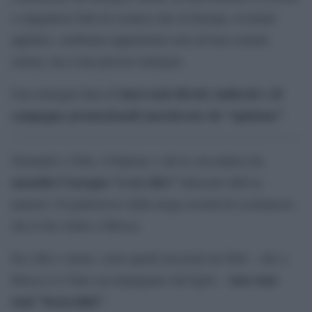
e sanguinosi fatti di cronaca che in Europa, rivisitati
appunto, sembrano appartenere non ad una casuale
catena, ma a una precisa strategia.
interventi diretti, indiretti e di
Una strategia fatta di
campagne promozionali mascherate da “opinione”
.
Tornando a Totti, il Pupone e chi lo circondava ha
smentito l’assegno “a sei cifre”
intascato dall’ex
numero 10 giallorosso dalla mega società di scommesse
che lo ha voluto a Mosca.
Sei cifre o meno, certo quelli incassati da Totti – che a
non sono
Mosca si è fatto accompagnare dal figlio –
stati “bruscolini”
.