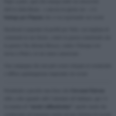
Pupo a parte, quel che emerge nelle ore moscovite
dell’ex della Roma – e ancora in queste ore – è il
battage pro Pupone
che si sta registrando sui social.
Facebook è popolato di profili pro Totti, con migliaia di
commenti in suo favore, contro la guerra (omettendo che
la guerra l’ha sferrata Mosca), contro l’Europa così
invisa a Putin e al suo amico americano.
Una campagna che non può essere relegata al sostanziale
e diffuso qualunquismo imperante sui social.
Giovanni Falcone
Prendendo a prestito una frase che
ebbe a dire quando subì l’attentato all’Addaura, qui c’è
“menti raffinatissime”
la manina di
; quelle menti che
cominciano ad emergere anche ad una rilettura di recenti