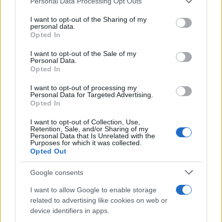
Personal Data Processing Opt Outs
This information may also be disclosed by us to third parties
Tendenze /
Sale il numero degli acquisti online in Europa e
on the IAB’s List of Downstream Participants that may further
I want to opt-out of the Sharing of my
aumentano le vendite di articoli second hand
disclose it to other third parties.
personal data.
Opted In
Please note that this website/app uses one or more Google
services and may gather and store information including but
I want to opt-out of the Sale of my
Personal Data.
not limited to your visit or usage behaviour. You may click to
Opted In
grant or deny consent to Google and its third-party tags to
use your data for below specified purposes in below Google
I want to opt-out of processing my
consent section.
Personal Data for Targeted Advertising.
Opted In
I want to opt-out of Collection, Use,
Retention, Sale, and/or Sharing of my
Personal Data that Is Unrelated with the
Purposes for which it was collected.
Opted Out
Syndication
Culture
Google consents
Salute
Globalist
I want to allow Google to enable storage
related to advertising like cookies on web or
Megachip
Globalscience
device identifiers in apps.