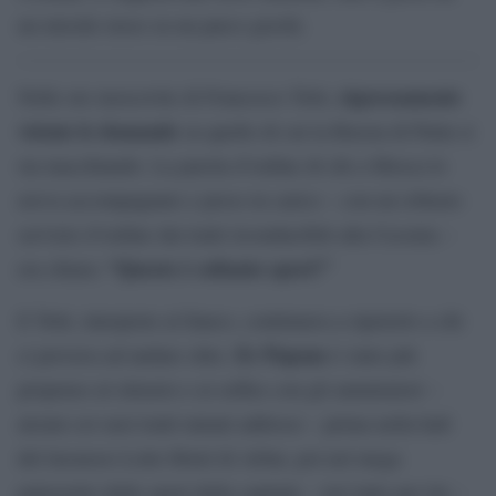
un missile russo su un parco giochi.
rigorosamente
Nelle ore moscovite di Francesco Totti,
vietate le domande
su quello di cui la Russia di Putin si
sta macchiando. La parola d’ordine di chi a Mosca lo
aveva accompagnato e preso in carico – con un robusto
servizio d’ordine dai tratti riconducibili alla Cecenia –
“Questo è soltanto sport!”
era chiara:
E Totti, interprete al fianco, continuava a ripeterlo a chi
Er Pupone
ci provava ad andare oltre.
è stato più
propenso al silenzio e ai selfies con gli ammiratori –
alcuni coi suoi tratti tatuati addosso – prima nella hall
del lussuoso Lotte Hotel di Arbat, poi nel mega
palazzetto dello sport della capitale – ieri tutto per lui –