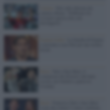
Cinema /
Totti sulla chiusura dei
cinema a Roma: "Dobbiamo far
risorgere questa città, non
distruggerla"
Fiamme Gialle /
La Guardia di Finanza
si presenta a casa Totti per una verifica
fiscale
Roma /
Totti e Ilary Blasi, il
comunicato del divorzio (che batte
siccità, caro bollette e guerra in
Ucraina)
Roma /
Francesco Totti e Ilary Blasi
vicini alla rottura? I rumor sembrano