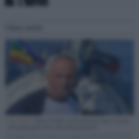
Ultime notizie
L'intervista /
Marco Croatti e la Flottilla per Gaza: le nostre
vele gonfie grazie alla sollevazione popolare
Il Senatore M5S racconta la sua esperienza sulle barche cariche di