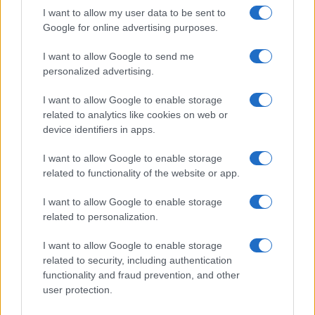
GiULia
Globalsport
I want to allow my user data to be sent to
Google for online advertising purposes.
Prima Pagina
I want to allow Google to send me
personalized advertising.
Giornale dello
Chi siamo
I want to allow Google to enable storage
Spettacolo
related to analytics like cookies on web or
Contributors
device identifiers in apps.
Wondernet
Facebook
I want to allow Google to enable storage
Giuliana Sgrena
related to functionality of the website or app.
Twitter
I want to allow Google to enable storage
Google News
related to personalization.
Mastodon
I want to allow Google to enable storage
related to security, including authentication
Cookie Policy
functionality and fraud prevention, and other
user protection.
Preferenze Privacy