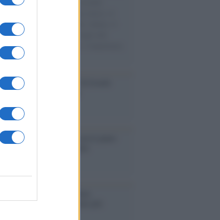
e cariche di aiuti umanitari assalite
sercito israeliano. Una guerra atroce, il
ivo di disumanizzazione delle vittime, il
ismo del governo italiano e degli altri
ei, il ritorno al colonialismo. L'importanza
ovimenti.
Aviv /
La “vittoria totale” di Israele
fica una guerra senza fine
elo /
La vita si intreccia con le paure
il giorno succede alla notte
operta /
Oplontis, le vittime
eruzione del Vesuvio furono più
rose del previsto