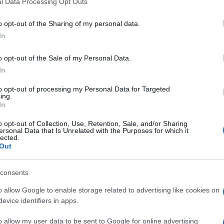
 Russia (e alcuni paesi dell’ex blocco sovietico:
l Data Processing Opt Outs
including but not limited to your visit or usage behaviour. You may click 
… ) è una reliquia del comunismo, morta con la
 to Google and its third-party tags to use your data for below specifi
o opt-out of the Sharing of my personal data.
ogle consent section.
giudicata dal tribunale della storia, a differenza
In
Ulti
o opt-out of the Sale of my Personal Data.
In
ussia, come il riflesso pavloviano, del suo
e di debolezza del suo esercito convenzionale:
to opt-out of processing my Personal Data for Targeted
ing.
rattutto nel mondo moderno) il risultato di
In
onomia russa rimane sistematicamente debole,
o opt-out of Collection, Use, Retention, Sale, and/or Sharing
ersonal Data that Is Unrelated with the Purposes for which it
azione.
lected.
Out
consents
L'int
 geopolitica, per colpa di un traditore americano
Gaza:
o allow Google to enable storage related to advertising like cookies on
solle
oria.
evice identifiers in apps.
Il Se
o allow my user data to be sent to Google for online advertising