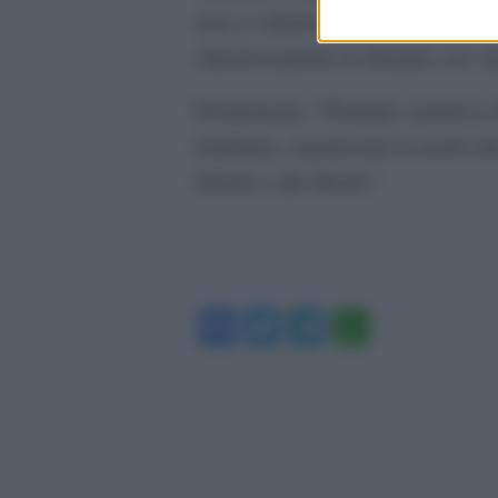
non si valorizza né la propria né que
silenziosamente in distopie con “p
Promemoria: “Distopia: narrativa 
totalitario, organizzato in modo tal
felicità o alla libertà.”
Facebook
Twitter
Telegram
WhatsA