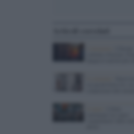
Articoli correlati
L'emergenza /
L'Europa
continua a bruciare. Fra
Spagna le nazioni più co
Il commento /
Nuova ta
sui pacchi Extra-Ue: or
compreremo tutti europ
Il report /
L'Italia
'meloniana' tra i paesi
'smantellatori' dello sta
diritto