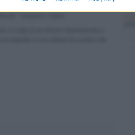
lla degli altri, e ci si stupisce di derivare
rincipi” arroganti e volgari.
Il me
guida
che si svolge in un universo disumanizzato e
e da impedire ai suoi abitanti di accedere alla
pp