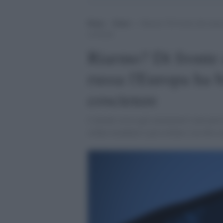
Home
>
Esteri
>
Riarmo? Di fronte alla minac
coscienze
Riarmo? Di fronte 
russa l'Europa ha 
coscienze
L'attuale corsa agli armamenti è più peric
ordine mondiale è già crollato e ne deve 