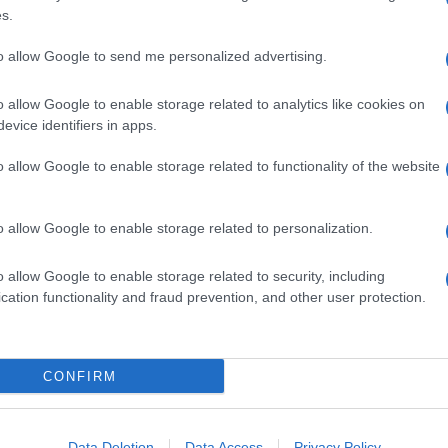
orti, mente lucida e non cadere nel pathos.
barch
s.
dall'e
tentat
venir voglia di impegnarsi in politica, e
to allow Google to send me personalized advertising.
servil
azi di libertà:
europ
o allow Google to enable storage related to analytics like cookies on
dei m
evice identifiers in apps.
 usare l’energia che non si ha, per rispondere a
fendere posizioni che ci stanno care. ( cosa
Tel 
o allow Google to enable storage related to functionality of the website
signi
 un muro dove sbatti la testa e ti fai male).
o allow Google to enable storage related to personalization.
o allow Google to enable storage related to security, including
Vang
 il vento, ma piuttosto cercare di essere
come 
cation functionality and fraud prevention, and other user protection.
tica possono essere nobili se praticati da attori
CONFIRM
La sc
 sotto la veste delle libertà, comprese quelle di
dell’
nume
c’è sempre meno rispetto per la competenza,
Data Deletion
Data Access
Privacy Policy