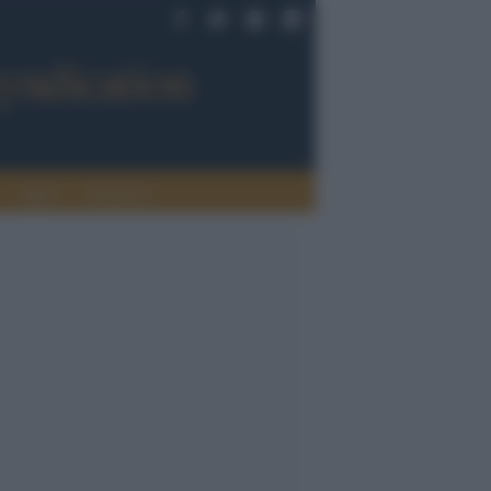
Sport
Tendenze