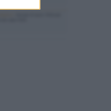
dagliere /
Europei di nuoto: Pellecani
 una super Italia