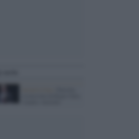
i anche
Iniziative Gaza /
Palestina
riconosciuta da Regno Unito,
Canada e Australia