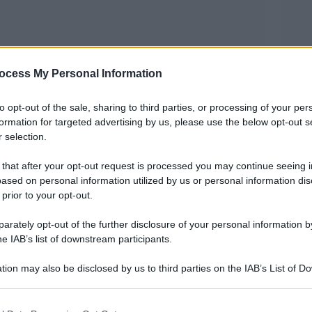
ocess My Personal Information
to opt-out of the sale, sharing to third parties, or processing of your per
formation for targeted advertising by us, please use the below opt-out s
 selection.
iale russa, l’Europa ha bisogno non solo di
 that after your opt-out request is processed you may continue seeing i
o delle coscienze”, ovvero di integrare il tragico
ased on personal information utilized by us or personal information dis
 prior to your opt-out.
uotidiana.
rately opt-out of the further disclosure of your personal information by
 più pericolosa che nell’era della guerra fredda,
he IAB’s list of downstream participants.
è già crollato e ne deve ancora nascere uno
tion may also be disclosed by us to third parties on the IAB’s List of 
 that may further disclose it to other third parties.
 that this website/app uses one or more Google services and may gath