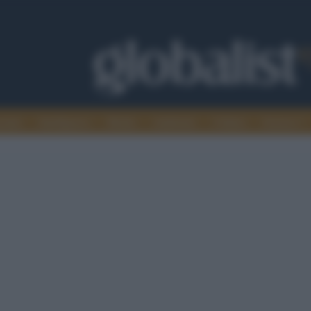
omia
Intelligence
Media
Ambiente
Cultura
Scienza