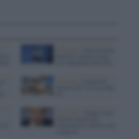
Il Rapporto /
Stato di diritto,
ncia e
Bruxelles richiama l'Italia
lpite
sull’indipendenza della Rai
ssa
Il concorso /
Capitali del
a
Turismo 2027: al via la sfida
eo?
UE
Lo scenario /
Draghi avverte
l'Europa, chiama alla
to di
responsabilità e chiede scelte
coraggiose