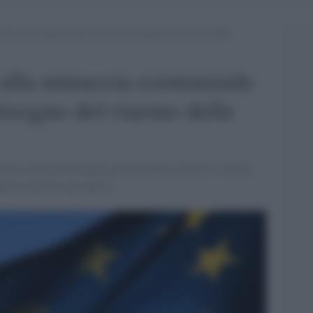
cia esistenziale russa l’Europa ha bisogno del riarmo delle
alla minaccia esistenziale
bisogno del riarmo delle
olosa che nell'era della guerra fredda, perché il vecchio
ancora nascere uno nuovo.