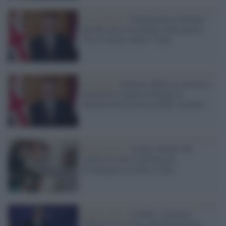
Casa Bianca /
Trump attacca Starmer
perché non lo ha aiutato nella guerra
Usa e Israele contro l’Iran
Liverpool /
Starmer definisce razzista e
immorale il piano di Farage di
deportazione di massa degli stranieri
Regno Unito /
Londra chiede 500
camion di aiuti al giorno per
fronteggiare la fame a Gaza
Regno Unito /
Londra: il governo
laburista avvia una sperimentazione