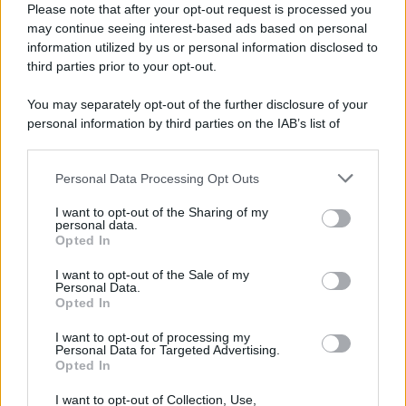
italiani tra berlusconismo, fascismo e nuove nostalgie
Please note that after your opt-out request is processed you
may continue seeing interest-based ads based on personal
information utilized by us or personal information disclosed to
third parties prior to your opt-out.
Memoria /
Quando Pasolini raccontava i minatori italiani in
You may separately opt-out of the further disclosure of your
Belgio dopo Marcinelle
personal information by third parties on the IAB’s list of
downstream participants.
Personal Data Processing Opt Outs
This information may also be disclosed by us to third parties
Il libro /
La letteratura che racconta l’estate
on the IAB’s List of Downstream Participants that may further
I want to opt-out of the Sharing of my
disclose it to other third parties.
personal data.
Opted In
Please note that this website/app uses one or more Google
services and may gather and store information including but
I want to opt-out of the Sale of my
Personal Data.
not limited to your visit or usage behaviour. You may click to
Opted In
grant or deny consent to Google and its third-party tags to
use your data for below specified purposes in below Google
I want to opt-out of processing my
consent section.
Personal Data for Targeted Advertising.
Opted In
I want to opt-out of Collection, Use,