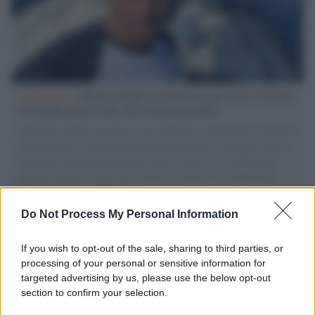
L'intervista /
Marco Croatti e la Flottilla per Gaza: le nostre
vele gonfie grazie alla sollevazione popolare
Il Senatore M5S racconta la sua esperienza sulle barche cariche di
aiuti umanitari assalite dall'esercito israeliano. Una guerra atroce,
il tentativo di disumanizzazione delle vittime, il servilismo del
governo italiano e degli altri europei, il ritorno al colonialismo.
L'importanza dei movimenti.
Do Not Process My Personal Information
Il lutto /
Addio a Livio Berruti, leggenda dello sprint
italiano
If you wish to opt-out of the sale, sharing to third parties, or
processing of your personal or sensitive information for
targeted advertising by us, please use the below opt-out
section to confirm your selection.
Il libro /
Crescere significa pentirsi: l’immaturità degli