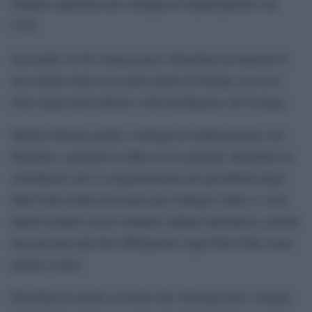
limitate ambizioni dei colloqui di riallineamento con
l’UE.
The Independent
Scrivendo su
, Heseltine ha lanciato il
suo monito dopo le recenti azioni di Trump, tra cui il
ritiro degli aiuti militari e dell’intelligence all’Ucraina.
Mentre Starmer guida i colloqui di riallineamento con
Bruxelles, ponendo la difesa tra le priorità, Heseltine ha
sottolineato che il comportamento del presidente degli
Stati Uniti rende necessario per il Regno Unito e i suoi
alleati europei creare strutture militari alternative, poiché
non possono più fare affidamento sugli Stati Uniti come
partner sicuro.
Heseltine ha anche avvertito che l’Europa deve colmare