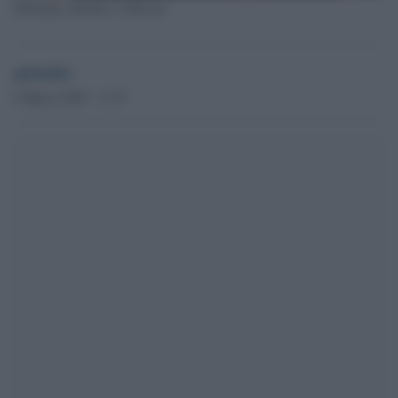
Zelensky, Starmer e Macron
globalist
9 Marzo 2025 - 11.57