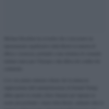
Michael Heseltine ha avvertito che è necessario un
ripensamento significativo della Brexit in materia di
difesa e sicurezza, portando a una struttura di comando
militare unica per l’Europa e alla difesa dei confini del
continente.
L’ex vice primo ministro ritiene che la minaccia
rappresentata dall’amministrazione di Donald Trump
abbia aperto la strada a Keir Starmer per riparare in
modo più profondo i danni della Brexit, andando oltre le