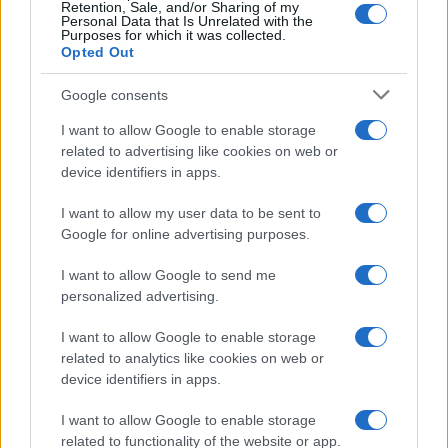
Retention, Sale, and/or Sharing of my
Personal Data that Is Unrelated with the
Purposes for which it was collected.
Opted Out
Syndication
Culture
Google consents
Salute
Globalist
I want to allow Google to enable storage
related to advertising like cookies on web or
Megachip
Globalscience
device identifiers in apps.
GiULia
Globalsport
I want to allow my user data to be sent to
Google for online advertising purposes.
Prima Pagina
I want to allow Google to send me
personalized advertising.
Giornale dello
Chi siamo
I want to allow Google to enable storage
Spettacolo
related to analytics like cookies on web or
Contributors
device identifiers in apps.
Wondernet
Facebook
I want to allow Google to enable storage
Giuliana Sgrena
related to functionality of the website or app.