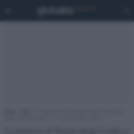
Home
>
Esteri
>
La minaccia di Trump spinge Londra a rivedere la
Brexit e riallinearsi con la Ue, a cominciare dalla difesa
La minaccia di Trump spinge Londra a