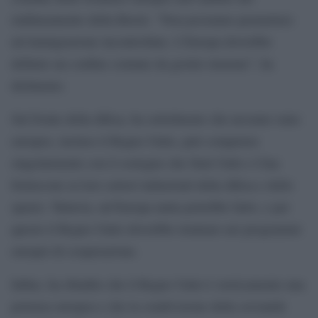
riallineamento della Brexit. “Non possiamo permettere
un’immigrazione incontrollata. L’Europa dovrebbe
definire un confine comune da gestire insieme”, ha
dichiarato.
Sul fronte della difesa, ha sottolineato che nessuno stato
europeo, incluso il Regno Unito, può competere
singolarmente con il sostegno che Stati Uniti e Cina
forniscono ai loro settori industriali della difesa e dello
spazio. Tuttavia, un’Europa unita potrebbe farlo, e per
questo il Regno Unito dovrebbe rientrare nei programmi
europei di cooperazione.
Infine, ha ribadito che il Regno Unito è storicamente una
potenza europea e che la condivisione della sovranità