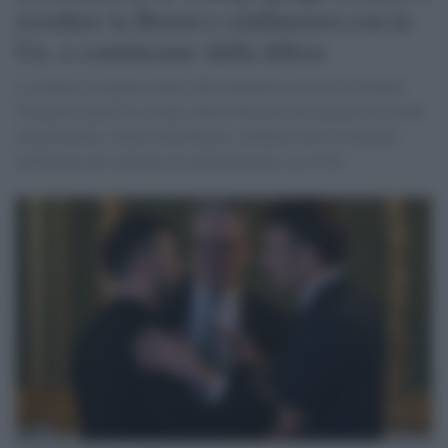
rivedere la Brexit e riallinearsi con la
Ue, a cominciare dalla difesa
La minaccia rappresentata dall’amministrazione di Donald
Trump ha aperto la strada a Keir Starmer per riparare in modo
più profondo i danni della Brexit, andando oltre le limitate
ambizioni dei colloqui di riallineamento con l'UE.