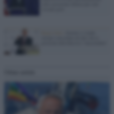
sulla castrazione chimica per reati
sessuali gravi
Regno Unito /
Starmer e i leader
europei concordano nel dire che la
posizione della Russia è "inaccettabile"
Ultime notizie