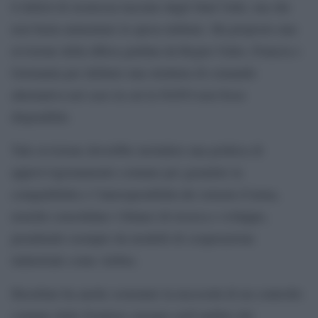
il deficit di sicurezza lasciato dagli Stati Uniti, ma che
non basta aumentare la spesa militare. Ha proposto una
revisione della difesa guidata da Regno Unito, Francia e
Germania per definire una struttura di comando
alternativa nel caso in cui la NATO non fosse
disponibile.
Tale revisione dovrebbe includere una politica di
approvvigionamento comune per garantire la
compatibilità e l’interoperabilità dei sistemi d’arma,
nonché consolidare i bilanci di ricerca e sviluppo,
prendendo esempio da modelli di cooperazione
industriale come Airbus.
Heseltine ha anche sostenuto la necessità di un controllo
comune delle frontiere europee nell’ambito del