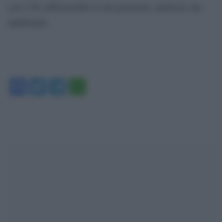
con l’UE rafforzerebbe la sua posizione, piuttosto che
indebolirla.
Facebook
Twitter
Telegram
WhatsApp