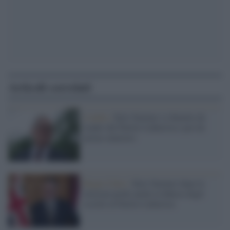
Articoli correlati
Londra /
Keir Starmer si dimette da
leader del Partito Laburista e poi da
primo ministro
Regno Unito /
Keir Starmer dopo le
elezioni perde anche la fiducia degli
iscritti al Partito Laburista