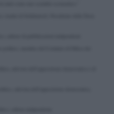
esti aiuti come uno scambio economico.”
o, leader di Solidarność, Presidente della Terza
co, editore di pubblicazioni indipendenti
o politico, membro del Comitato di Difesa dei
tica, attivista dell’opposizione democratica e di
litico, attivista dell’opposizione democratica,
tico, editore indipendente