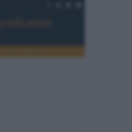
Sport
Tendenze