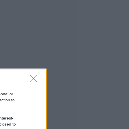
sonal or
ection to
nterest-
closed to