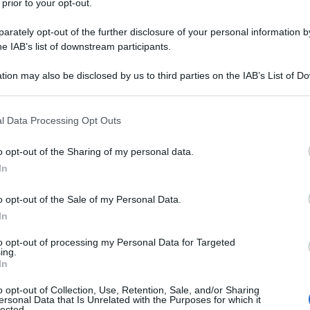
 prior to your opt-out.
 paese simbolo del mondo libero possa non
rately opt-out of the further disclosure of your personal information by
he IAB’s list of downstream participants.
nche dal fatto che l’atmosfera che si respirava
tion may also be disclosed by us to third parties on the IAB’s List of 
 that may further disclose it to other third parties.
Ulti
conversazione ci ha ricordato quella che
 that this website/app uses one or more Google services and may gath
atori del Servizio di Sicurezza e nelle aule dei
l Data Processing Opt Outs
including but not limited to your visit or usage behaviour. You may click 
 i giudici incaricati dall’onnipotente polizia
 to Google and its third-party tags to use your data for below specifi
o opt-out of the Sharing of my personal data.
ogle consent section.
piegato che erano loro ad avere tutte le carte in
In
to di cessare le nostre attività, sostenendo che
o opt-out of the Sale of my Personal Data.
ano soffrendo a causa nostra. Ci hanno privato
In
tti civili perché ci siamo rifiutati di collaborare
to opt-out of processing my Personal Data for Targeted
udine nei loro confronti. Siamo scioccati dal fatto
ing.
L'int
In
 Volodymyr Zelensky in modo simile.
Gaza:
solle
o opt-out of Collection, Use, Retention, Sale, and/or Sharing
ersonal Data that Is Unrelated with the Purposes for which it
he ogni volta che gli Stati Uniti hanno voluto
lected.