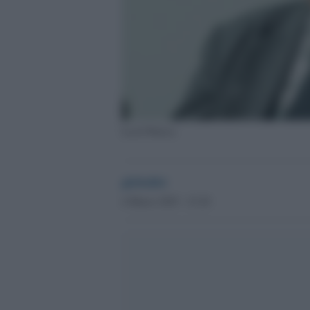
Lech Walesa
globalist
4 Marzo 2025 - 23.20