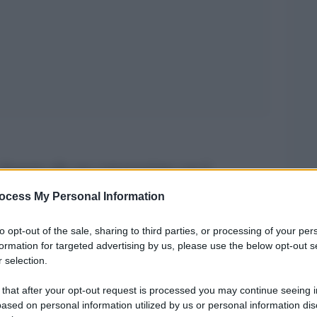
isgusto alla sua conversazione con il
nsky. Riteniamo offensiva la Sua pretesa di
ocess My Personal Information
r l’assistenza materiale fornita dagli Stati Uniti
to opt-out of the sale, sharing to third parties, or processing of your per
a. La gratitudine è dovuta agli eroici soldati
formation for targeted advertising by us, please use the below opt-out s
angue in difesa dei valori del mondo libero.
 selection.
uoiono in prima linea in nome di questi valori e
 that after your opt-out request is processed you may continue seeing i
 attaccata dalla Russia di Putin.
ased on personal information utilized by us or personal information dis