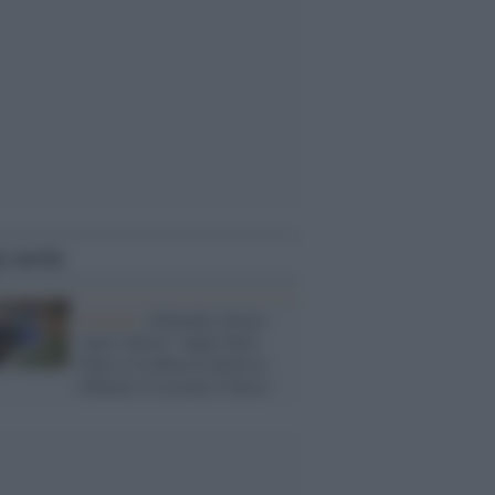
i anche
Ucraina /
Zelensky invoca
"passi decisi" dagli Stati
Uniti se la Russia dovesse
rifiutare il cessate il fuoco