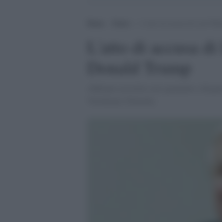
Home
>
Esteri
>
L’atto di accusa di Lech Wa
L'atto di accusa d
Donald Trump
Abbiamo assistito con sgomento e disgust
Volodymyr Zelensky