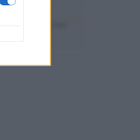
iversario /
90 anni di Yves Saint
nt, tra moda e scandali