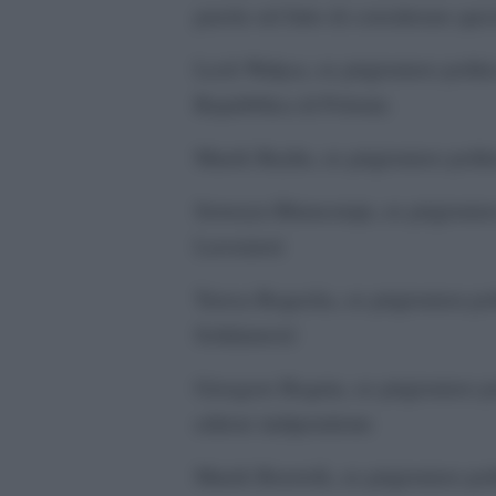
parola sul fatto di considerare qu
Lech Wałęsa, ex prigioniero politic
Repubblica di Polonia
Marek Beylin, ex prigioniero politi
Seweryn Blumsztajn, ex prigionier
Lavoratori
Teresa Bogucka, ex prigioniera poli
Solidarność
Grzegorz Boguta, ex prigioniero po
editore indipendente
Marek Borowik, ex prigioniero poli