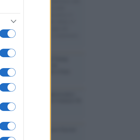
natore M5S racconta la sua esperienza sulle
e cariche di aiuti umanitari assalite
sercito israeliano. Una guerra atroce, il
ivo di disumanizzazione delle vittime, il
ismo del governo italiano e degli altri
ei, il ritorno al colonialismo. L'importanza
ovimenti.
tina /
Il Board of Peace di Trump
na il primo contratto per un
mentale avamposto militare a Gaza
nto /
La Sila diventa un palcoscenico
rale: nasce “A Farla Amare Comincia Tu
ra Sila”
cordo /
Le radici di Francesco Guccini