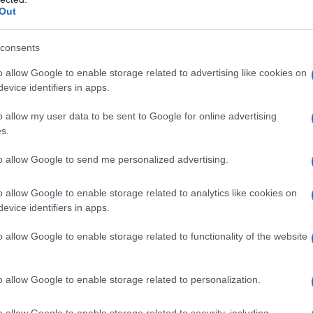
Il Se
Out
barch
mocratici e dai loro alleati europei, hanno finito
dall'e
 Lo capì il presidente Woodrow Wilson, che decise
tentat
consents
servil
a Prima Guerra Mondiale nel 1917. Lo capì il
o allow Google to enable storage related to advertising like cookies on
europ
lt, che dopo l’attacco a Perl Harbour nel
evice identifiers in apps.
dei m
 per difendere l’America sarebbe stata
o allow my user data to be sent to Google for online advertising
Pales
ma anche in Europa, in alleanza con i paesi
s.
asseg
rudi
to allow Google to send me personalized advertising.
e Ronald Reagan e l’impegno finanziario
o allow Google to enable storage related to analytics like cookies on
evice identifiers in apps.
L'eve
vietico non sarebbe stato possibile. Il Presidente
natu
renze di milioni di persone ridotte in schiavitù
– Ope
o allow Google to enable storage related to functionality of the website
a essa conquistati, tra cui migliaia di prigionieri
rtà il loro sacrificio in difesa dei valori
o allow Google to enable storage related to personalization.
Il ri
deva, tra le altre cose, nel fatto che chiamò
o allow Google to enable storage related to security, including