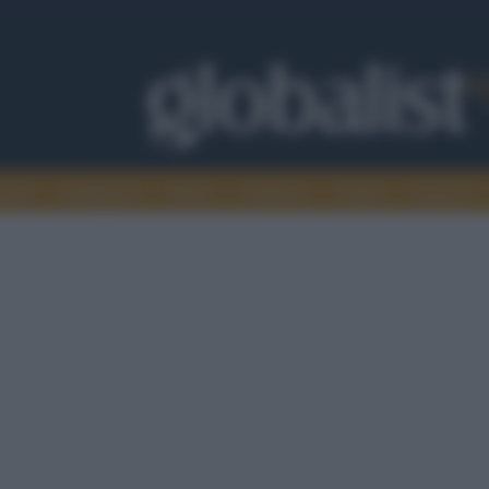
omia
Intelligence
Media
Ambiente
Cultura
Scienza