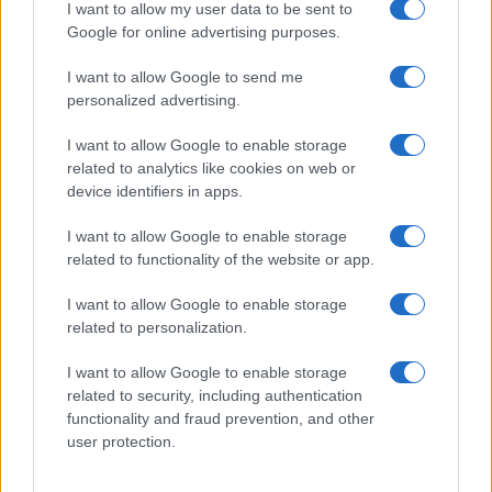
GiULia
Globalsport
I want to allow my user data to be sent to
Google for online advertising purposes.
Prima Pagina
I want to allow Google to send me
personalized advertising.
Giornale dello
Chi siamo
I want to allow Google to enable storage
Spettacolo
related to analytics like cookies on web or
Contributors
device identifiers in apps.
Wondernet
Facebook
I want to allow Google to enable storage
Giuliana Sgrena
related to functionality of the website or app.
Twitter
I want to allow Google to enable storage
Google News
related to personalization.
Mastodon
I want to allow Google to enable storage
related to security, including authentication
Cookie Policy
functionality and fraud prevention, and other
user protection.
Preferenze Privacy