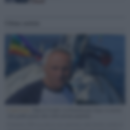
Ultime notizie
L'intervista /
Marco Croatti e la Flottilla per Gaza: le nostre
vele gonfie grazie alla sollevazione popolare
Il Senatore M5S racconta la sua esperienza sulle barche cariche di