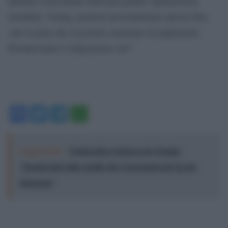
Quando il presidente della più grande superpotenza
mondiale, Trump, propone personalmente questa idea,
vale la pena che il governo israeliano la implementi.
Promuoviamo l’emigrazione ora!”
Facebook
Twitter
Telegram
WhatsApp
Leggi anche:
Netanyahu si smarca da Trump:
"Israele farà tutto quello che è necessario per la sua
sicurezza"