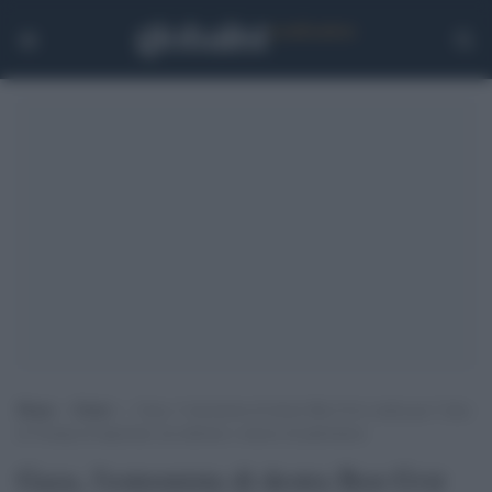
Home
>
Esteri
>
Gaza, l’estremista di destra Ben Gvir esulta per l’idea
di Trump di deportare un milione e mezzo di palestinesi
Gaza, l'estremista di destra Ben Gvir