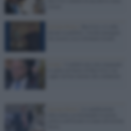
Ben-Gvir simbolo di una deriva senza
ritorno
Estrema Destra /
Ben Gvir e il selfie
davanti al patibolo: l'orrida immagine
che mostra cosa è diventato Israele
Israele /
I simboli non sono ornamenti:
la spilla sul bavero di Ben-Gvir è un
cappio da boia intorno alla solidarietà
Estrema Destra /
La santificazione
della morte sta diventando la norma
politica nell'Israele in mano all'estrema
destra