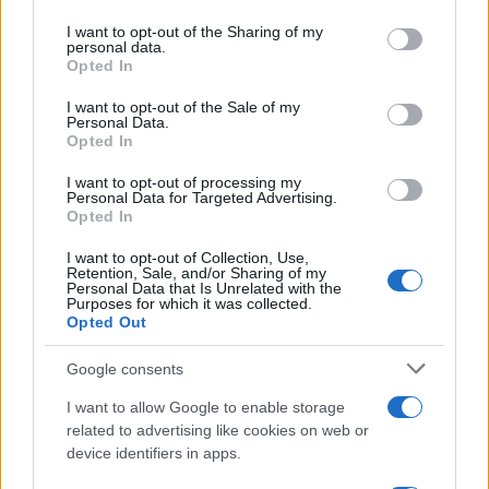
La data /
L'8 agosto, quando la memoria dovrebbe insegnarci
on the IAB’s List of Downstream Participants that may further
I want to opt-out of the Sharing of my
qualcosa
disclose it to other third parties.
personal data.
Opted In
Please note that this website/app uses one or more Google
services and may gather and store information including but
I want to opt-out of the Sale of my
Personal Data.
not limited to your visit or usage behaviour. You may click to
Opted In
grant or deny consent to Google and its third-party tags to
use your data for below specified purposes in below Google
I want to opt-out of processing my
consent section.
Personal Data for Targeted Advertising.
Opted In
I want to opt-out of Collection, Use,
Retention, Sale, and/or Sharing of my
Personal Data that Is Unrelated with the
Purposes for which it was collected.
Opted Out
Syndication
Culture
Google consents
Salute
Globalist
I want to allow Google to enable storage
related to advertising like cookies on web or
Megachip
Globalscience
device identifiers in apps.