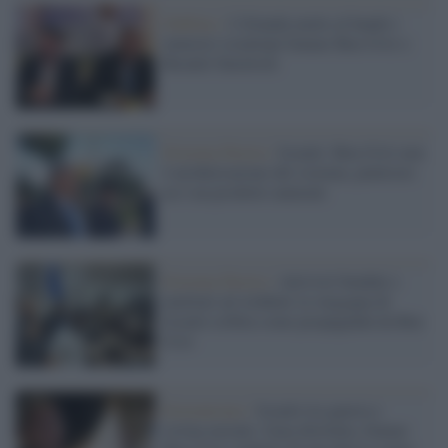
Dublino /
L'Irlanda mette al bando i
ministri israeliani Itamar Ben-Gvir e
Bezalel Smotrich
Estrema Destra /
Israele: Ben-Gvir non
è un'aberrazione del sistema, piuttosto
ne è un prodotto naturale
Estrema Destra /
Attivisti bendati e
umiliati ad Ashdod, la vergogna di
Israele esibita come propaganda da Ben
Gvir
Estremismo /
Israele tra guerra e
rovina morale: Gaza distrutta, Itamar