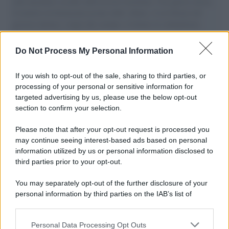
aiuti umanitari assalite dall'esercito israeliano. Una guerra atroce,
il tentativo di disumanizzazione delle vittime, il servilismo del
governo italiano e degli altri europei, il ritorno al colonialismo.
L'importanza dei movimenti.
Do Not Process My Personal Information
Cisgiordania /
L’esercito israeliano si ritira dal campo
profughi di Qalandiya dopo tre giorni di violenze contro i
If you wish to opt-out of the sale, sharing to third parties, or
palestinesi
processing of your personal or sensitive information for
targeted advertising by us, please use the below opt-out
section to confirm your selection.
Giornalismo /
Addio a Stefano Marcelli, colonna della Rai
di Firenze e dirigente dell'Usigrai
Please note that after your opt-out request is processed you
may continue seeing interest-based ads based on personal
information utilized by us or personal information disclosed to
third parties prior to your opt-out.
Lo scenario /
Ceuta, l’ombra del Marocco sull’assalto
You may separately opt-out of the further disclosure of your
mentre Trump rafforza i rapporti con Rabat e trama contro la
personal information by third parties on the IAB’s list of
Spagna
downstream participants.
Personal Data Processing Opt Outs
This information may also be disclosed by us to third parties