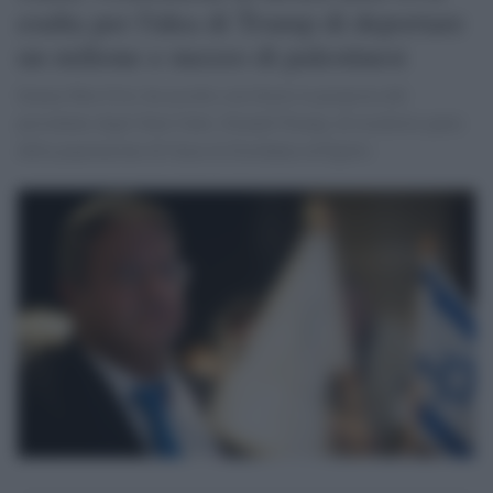
esulta per l'idea di Trump di deportare
un milione e mezzo di palestinesi
Itamar Ben Gvir, ha accolto con favore la proposta del
presidente degli Stati Uniti, Donald Trump, di trasferire parte
della popolazione di Gaza in Giordania ed Egitto.