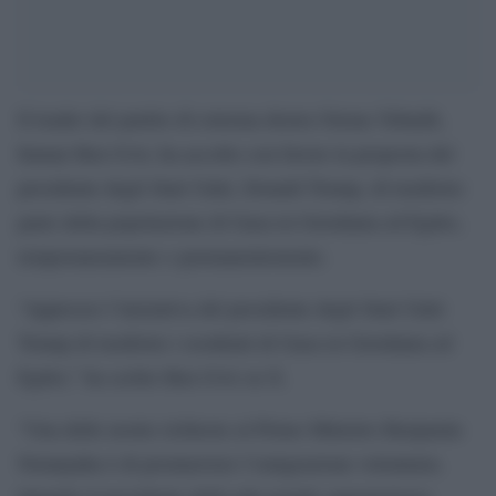
Il leader del partito di estrema destra Otzma Yehudit,
Itamar Ben Gvir, ha accolto con favore la proposta del
presidente degli Stati Uniti, Donald Trump, di trasferire
parte della popolazione di Gaza in Giordania ed Egitto,
temporaneamente o permanentemente.
“Apprezzo l’iniziativa del presidente degli Stati Uniti
Trump di trasferire i residenti di Gaza in Giordania ed
Egitto,” ha scritto Ben Gvir su X.
“Una delle nostre richieste al Primo Ministro Benjamin
Netanyahu è di promuovere l’emigrazione volontaria.