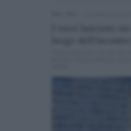
Home
>
Esteri
>
I russi lanciano un drone su
I russi lanciano un
luogo dell'incontr
Colpi di arma da fuoco sono stati uditi a
presidente Volodymyr Zelenskyy, durante 
ministro.