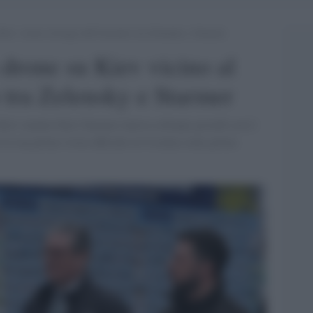
 Kiev vicino al luogo dell’incontro tra Zelensky e Starmer
 drone su Kiev vicino al
o tra Zelensky e Starmer
 Kiev mentre Keir Starmer teneva colloqui giovedì con il
la sua prima visita ufficiale in Ucraina come primo