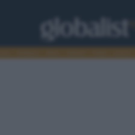
omia
Intelligence
Media
Ambiente
Cultura
Scienza