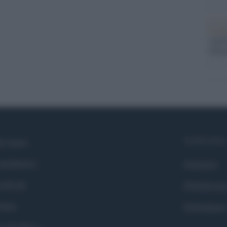
La b
vogli
dirig
Syndication
i siamo
ntributors
Globalist
cebook
Globalscie
itter
Globalsport
ogle News