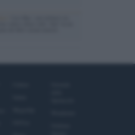
anca /
Caso Mps: i pm milanesi ora
ono vederci chiaro sulle “chat” tra un
ente del Mef e alcuni ministri
Culture
Giornale
dello
Salute
Spettacolo
Megachip
nce
Wondernet
GiULia
Giuliana
Sgrena
Prima