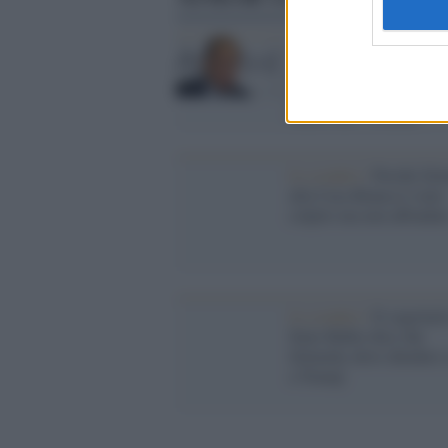
Il vertice /
“Zelensky no
più legittimato”: Lavrov
detta le condizioni per i
futuro dell’Ucraina
Lo scontro /
Perché Zel
alla Casa Bianca è stato
colpito ma non affondat
Lo scontro /
Il segretari
Stato Rubio dice che
Zelensky deve chiedere 
a Trump