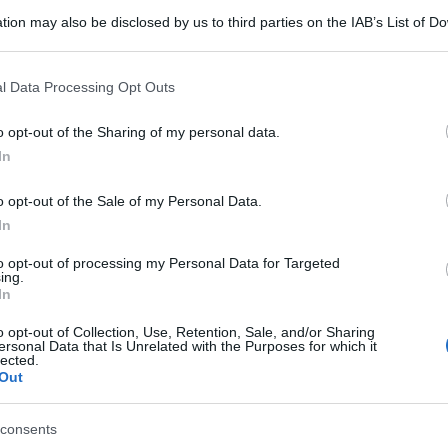
tion may also be disclosed by us to third parties on the IAB’s List of 
 that may further disclose it to other third parties.
 that this website/app uses one or more Google services and may gath
l Data Processing Opt Outs
including but not limited to your visit or usage behaviour. You may click 
 to Google and its third-party tags to use your data for below specifi
o opt-out of the Sharing of my personal data.
ogle consent section.
In
o opt-out of the Sale of my Personal Data.
uditi a Kiev mentre Keir Starmer teneva colloqui
In
r Zelenskyy, durante la sua prima visita
to opt-out of processing my Personal Data for Targeted
nistro.
ing.
In
ue leader avrebbero dovuto tenere una conferenza
o opt-out of Collection, Use, Retention, Sale, and/or Sharing
ersonal Data that Is Unrelated with the Purposes for which it
ti mentre la difesa aerea ucraina tentava di
lected.
Out
consents
isibile e udibile mentre sorvolava il palazzo