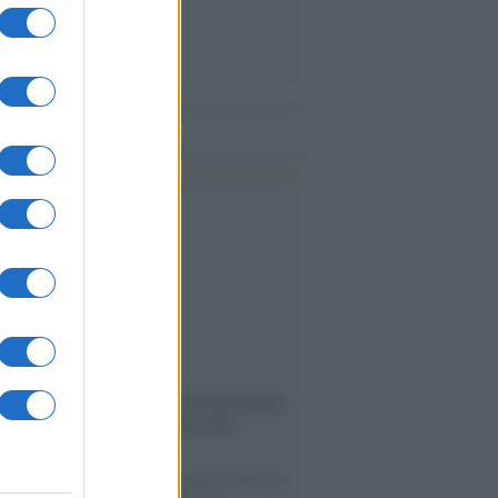
me notizie
ervista /
Marco Croatti e la Flottilla per
 le nostre vele gonfie grazie alla
vazione popolare
natore M5S racconta la sua esperienza sulle