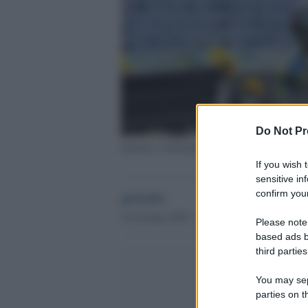
Do Not Pr
Starmer e Zelensky a Kiev
If you wish 
sensitive in
confirm your
globalist
16 Gennaio 2025 - 12.37
Please note
based ads b
third parties
You may sepa
parties on t