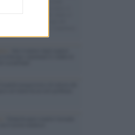
e cariche di aiuti umanitari assalite
sercito israeliano. Una guerra atroce, il
ivo di disumanizzazione delle vittime, il
ismo del governo italiano e degli altri
ei, il ritorno al colonialismo. L'importanza
ovimenti.
enze /
Sale il numero degli acquisti
e in Europa e aumentano le vendite di
oli second hand
Un partito progressista e di sinistra che
acca sul riarmo ha un serio problema
so /
Trump ha quasi esaurito l'arsenale
ma il tycoon smentisce