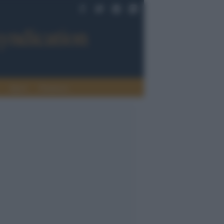
Sport
Tendenze