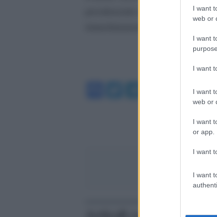
I want t
presidenziale di Marynskyi, non lo
web or d
immediatamente chiaro se il drone 
I want t
purpose
I want 
Facebook
Twitter
Telegram
WhatsA
I want t
web or d
I want t
or app.
I want t
I want t
authenti
Articoli correlati