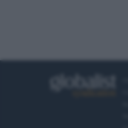
Ch
Co
Fa
Tw
Go