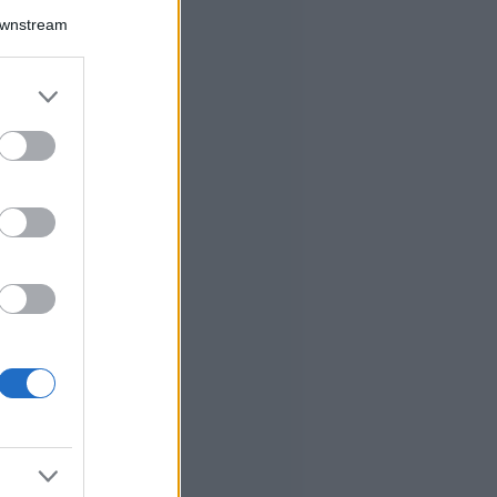
Downstream
er and store
to grant or
ed purposes