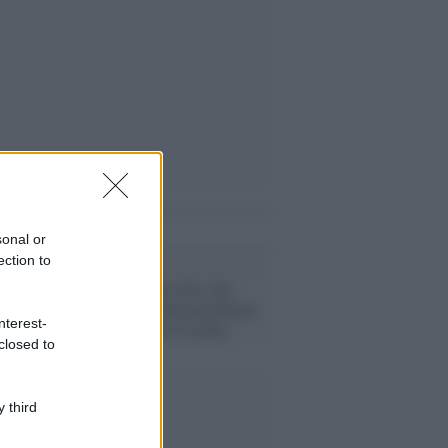
i anche
sonal or
ection to
Kiev /
Zelensky dice che
rinuncerebbe alla presidenza
nterest-
per la "pace" in Ucraina
closed to
 third