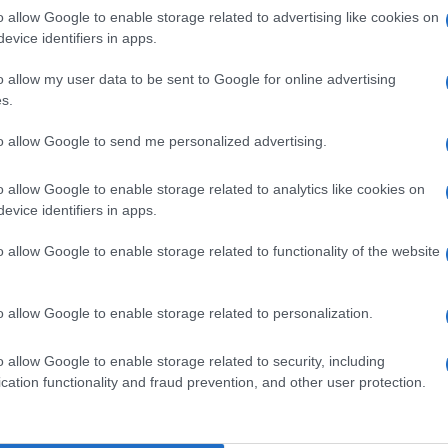
o allow Google to enable storage related to advertising like cookies on
ntano dall’ufficio di Zelensky. Non è stato
evice identifiers in apps.
sia stato abbattuto.
o allow my user data to be sent to Google for online advertising
s.
Ulti
to allow Google to send me personalized advertising.
pp
o allow Google to enable storage related to analytics like cookies on
evice identifiers in apps.
o allow Google to enable storage related to functionality of the website
o allow Google to enable storage related to personalization.
L'int
o allow Google to enable storage related to security, including
Gaza:
cation functionality and fraud prevention, and other user protection.
solle
Il Se