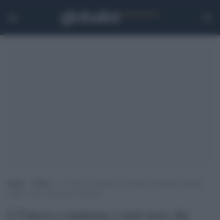
Home
>
Esteri
>
L’Unesco condanna i raid russi che hanno distrutto
edifici storici nel cuore di Odessa
L'Unesco condanna i raid russi che