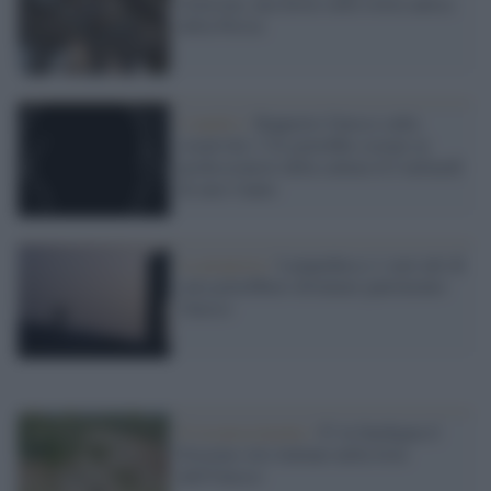
Golestan, una ferita sulla storia antica
della Persia
L'analisi /
Rapporto Unesco sulla
creatività: l’IA potrebbe costare ai
professionisti della cultura 8,5 miliardi
di euro l'anno
La proposta /
Lampedusa e i suoi atti di
cura potrebbero diventare patrimonio
Unesco
Il riconoscimento /
E' in Sardegna il
61esimo sito italiano nella lista
dell'Unesco