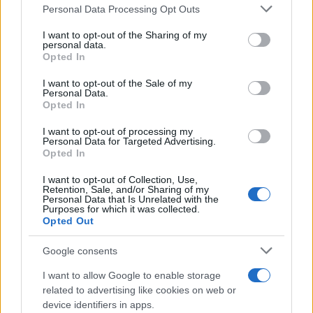
Personal Data Processing Opt Outs
This information may also be disclosed by us to third parties
Il conflitto /
La mafia russa e l'arma del caos
on the IAB’s List of Downstream Participants that may further
I want to opt-out of the Sharing of my
disclose it to other third parties.
personal data.
Opted In
Please note that this website/app uses one or more Google
services and may gather and store information including but
I want to opt-out of the Sale of my
Personal Data.
not limited to your visit or usage behaviour. You may click to
Opted In
grant or deny consent to Google and its third-party tags to
use your data for below specified purposes in below Google
I want to opt-out of processing my
consent section.
Personal Data for Targeted Advertising.
Opted In
I want to opt-out of Collection, Use,
Retention, Sale, and/or Sharing of my
Personal Data that Is Unrelated with the
Purposes for which it was collected.
Opted Out
Syndication
Culture
Google consents
Salute
Globalist
I want to allow Google to enable storage
related to advertising like cookies on web or
Megachip
Globalscience
device identifiers in apps.