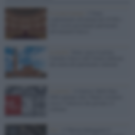
Il riconoscimento /
I Teatri
condominiali all'italiana del XVIII e
XIX secolo proclamati patrimonio
dell'umanità Unesco
La novità /
Siena: nasce la prima
Cattedra Unesco dell’Ateneo dedicata
alla tutela del patrimonio culturale
La mostra /
A Genova i Rolli Days
2026 ospitano oltre 70mila visitatori:
cresce l’interesse dei giovani e il
richiamo
Iran /
A Teheran danneggiato il