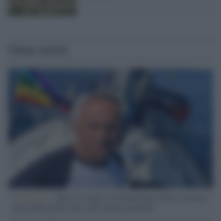
Ultime notizie
L'intervista /
Marco Croatti e la Flottilla per Gaza: le nostre
vele gonfie grazie alla sollevazione popolare