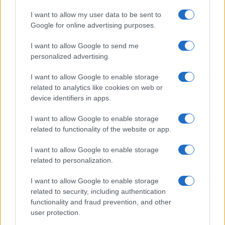
GiULia
Globalsport
I want to allow my user data to be sent to
Google for online advertising purposes.
Prima Pagina
I want to allow Google to send me
personalized advertising.
Giornale dello
Chi siamo
I want to allow Google to enable storage
Spettacolo
related to analytics like cookies on web or
Contributors
device identifiers in apps.
Wondernet
Facebook
I want to allow Google to enable storage
Giuliana Sgrena
related to functionality of the website or app.
Twitter
I want to allow Google to enable storage
Google News
related to personalization.
Mastodon
I want to allow Google to enable storage
related to security, including authentication
Cookie Policy
functionality and fraud prevention, and other
user protection.
Preferenze Privacy