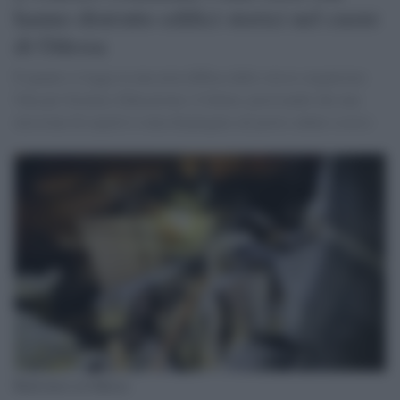
hanno distrutto edifici storici nel cuore
di Odessa
È quanto si legge in una nota diffusa dallo stesso organismo
Onu per Scienza, Educazione e Cultura, precisando che una
missione di esperti è stata dispiegata sul posto sabato scorso
Raid russo su Odessa