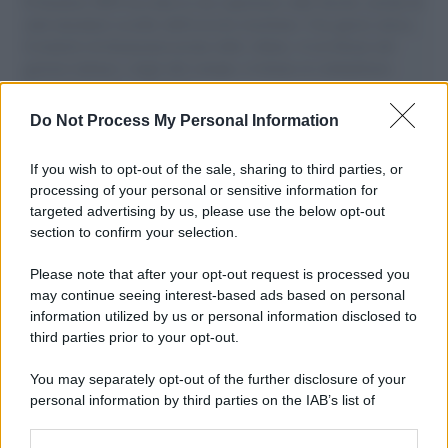
Il Senatore M5S racconta la sua esperienza sulle barche cariche di
aiuti umanitari assalite dall'esercito israeliano. Una guerra atroce,
il tentativo di disumanizzazione delle vittime, il servilismo del
governo italiano e degli altri europei, il ritorno al colonialismo.
L'importanza dei movimenti.
Do Not Process My Personal Information
Il lutto /
Addio a Francesco Guccini, il poeta della canzone
d’autore italiana
If you wish to opt-out of the sale, sharing to third parties, or
processing of your personal or sensitive information for
targeted advertising by us, please use the below opt-out
section to confirm your selection.
L'anniversario /
90 anni di Yves Saint Laurent, tra moda e
scandali
Please note that after your opt-out request is processed you
may continue seeing interest-based ads based on personal
information utilized by us or personal information disclosed to
third parties prior to your opt-out.
Perché i centri di intrattenimento per famiglie investono in
You may separately opt-out of the further disclosure of your
attrazioni ad alta tecnologia
personal information by third parties on the IAB’s list of
downstream participants.