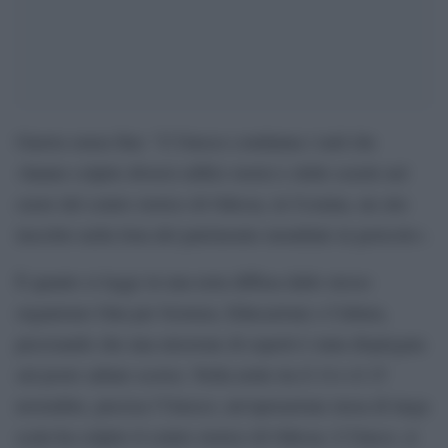
Guerra senza fine: “L’Unesco condanna i raid che
«hanno colpito diversi edifici storici e delle scuole nel
cuore del centro storico di Odessa, in Ucraina, un sito
inscritto nella lista del patrimonio mondiale in pericolo».
È quanto si legge in una nota diffusa dallo stesso
organismo Onu per Scienza, Educazione e Cultura,
precisando che una missione di esperti è stata dispiegata
sul posto sabato scorso. Nella notte tra il 14 e il 15
novembre, precisa l’Unesco, un’operazione russa di larga
scala ha colpito il centro storico di Odessa. L’Uneco, si