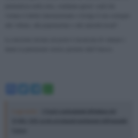
puntualizza nella nota, condanna questi «raid che
violano il diritto internazionale e rivolge il suo sostegno
alle vittime, alla popolazione e alle autorità locali”.
La missione inviata sul posto è incaricata di valutare i
danni al patrimonio storico protetto dall’Unesco.
Facebook
Twitter
Telegram
WhatsApp
Leggi anche:
I Teatri condominiali all'italiana del
XVIII e XIX secolo proclamati patrimonio dell'umanità
Unesco